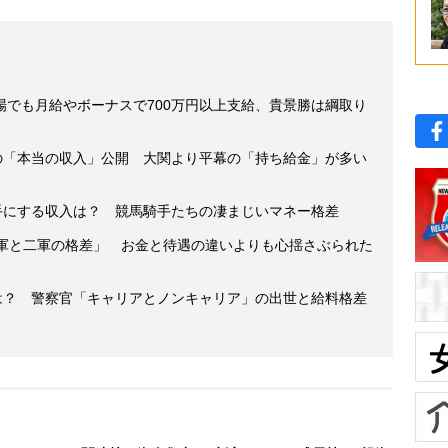
場でも月給やボーナスで700万円以上支給、貴景勝は綱取り
士の「本当の収入」公開 大関より平幕の「持ち給金」が多い
手にする収入は？ 競馬騎手たちの凄まじいマネー格差
一軍と二軍の格差」 お金と待遇の違いよりも心揺さぶられた
収は？ 警察官「キャリアとノンキャリア」の出世と給料格差