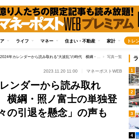
ア
ライフ
マネー
住まい・不動産
家計
トレ
相撲協会2024年カレンダーから読み取れる“大波乱”の時代 横綱・照ノ富士の単独登場が減り「来年早々の引退を懸念」の声も
写真一覧
ラ
1
2023.11.20 11:00
マネーポストWEB
カレンダーから読み取れ
2
代 横綱・照ノ富士の単独登
々の引退を懸念」の声も
3
4
Loaded
: