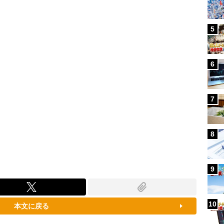
87.91%
5
6
7
8
9
10
本文に戻る