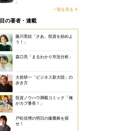
一覧を見る
目の著者・連載
藤川里絵「さあ、投資を始めよ
う！」
森口亮「まるわかり市況分析」
大前研一「ビジネス新大陸」の
歩き方
投資ノウハウ満載コミック「俺
がカブ番長！」
戸松信博の明日の爆騰株を探
せ！