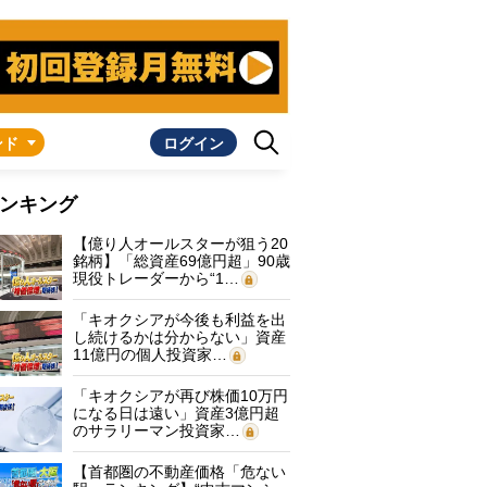
ンド
ログイン
ンキング
【億り人オールスターが狙う20
銘柄】「総資産69億円超」90歳
現役トレーダーから“1…
「キオクシアが今後も利益を出
し続けるかは分からない」資産
11億円の個人投資家…
「キオクシアが再び株価10万円
になる日は遠い」資産3億円超
のサラリーマン投資家…
【首都圏の不動産価格「危ない