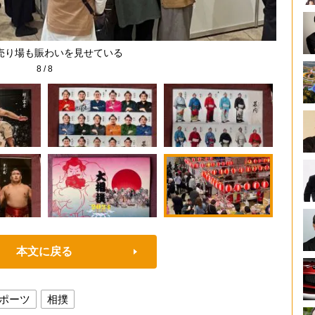
売り場も賑わいを見せている
8
/
8
本文に戻る
ポーツ
相撲