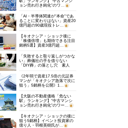
駅」ランキング】“中古マンシ
ョン売れ行き鈍化”のワ…
「AI・半導体関連が“本命”であ
ることに変わりはない」資産20
億円超の90歳現役トレ…
【キオクシア・ショック後に
「株価倍増」も期待できる注目
銘柄5選】資産3億円超…
「失敗すると取り返しがつかな
い」葬儀社の手を借りない
「DIY葬」の落とし穴 素人
に…
《2年弱で資産17.5倍の元証券
マンが「キオクシア急落で次に
狙う」5銘柄を公開》1…
【大阪の不動産価格「危ない
駅」ランキング】“中古マンシ
ョン売れ行き鈍化”のワー…
【キオクシア・ショックの後に
狙う5銘柄】イベント投資家の
億り人・羽根英樹氏が…