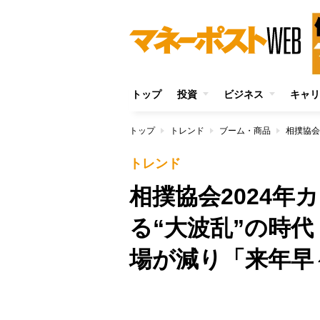
トップ
投資
ビジネス
キャリ
トップ
トレンド
ブーム・商品
トレンド
相撲協会2024年
る“大波乱”の時
場が減り「来年早
/