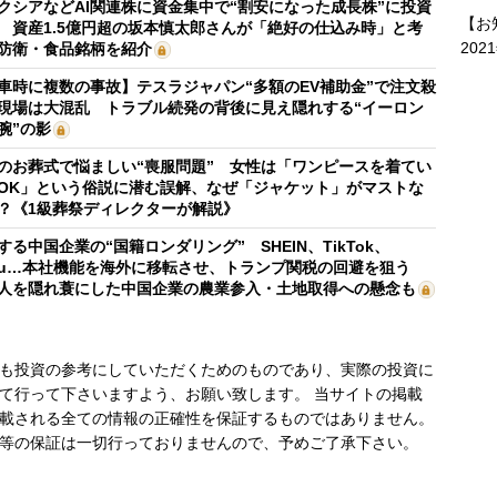
クシアなどAI関連株に資金集中で“割安になった成長株”に投資
【お
 資産1.5億円超の坂本慎太郎さんが「絶好の仕込み時」と考
202
防衛・食品銘柄を紹介
車時に複数の事故】テスラジャパン“多額のEV補助金”で注文殺
現場は大混乱 トラブル続発の背後に見え隠れする“イーロン
腕”の影
のお葬式で悩ましい“喪服問題” 女性は「ワンピースを着てい
OK」という俗説に潜む誤解、なぜ「ジャケット」がマストな
？《1級葬祭ディレクターが解説》
する中国企業の“国籍ロンダリング” SHEIN、TikTok、
mu…本社機能を海外に移転させ、トランプ関税の回避を狙う
人を隠れ蓑にした中国企業の農業参入・土地取得への懸念も
も投資の参考にしていただくためのものであり、実際の投資に
て行って下さいますよう、お願い致します。 当サイトの掲載
載される全ての情報の正確性を保証するものではありません。
等の保証は一切行っておりませんので、予めご了承下さい。