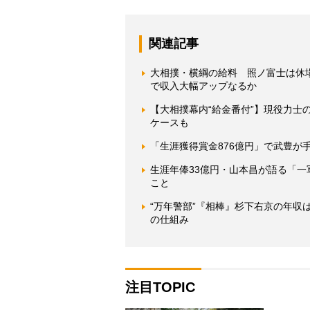
関連記事
大相撲・横綱の給料 照ノ富士は休
で収入大幅アップなるか
【大相撲幕内“給金番付”】現役力
ケースも
「生涯獲得賞金876億円」で武豊が
生涯年俸33億円・山本昌が語る「
こと
“万年警部”『相棒』杉下右京の年
の仕組み
注目TOPIC