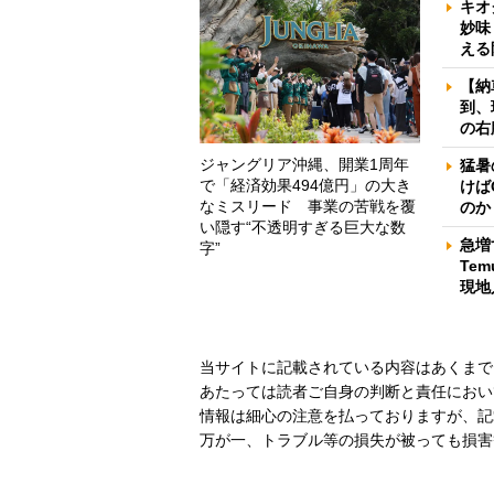
キオ
妙味
える
【納
到、
の右
ジャングリア沖縄、開業1周年
猛暑
で「経済効果494億円」の大き
けば
なミスリード 事業の苦戦を覆
のか
い隠す“不透明すぎる巨大な数
急増
字”
Te
現地
当サイトに記載されている内容はあくまで
あたっては読者ご自身の判断と責任におい
情報は細心の注意を払っておりますが、記
万が一、トラブル等の損失が被っても損害