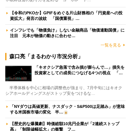
【令和のPKOか】GPIFをめぐる片山財務相の「円資産への投
資拡大」発言の波紋 「国債重視」…
インフレでも「物価負け」しない金融商品「物価連動国債」に
注目 元本が物価の動きに合わせ…
一覧を見る
森口亮「まるわかり市況分析」
「キオクシア急落で含み損が膨らんで…」損失を
投資家としての成長につなげる4つの視点 「…
半導体株を中心に相場の調整色が強まり、7月中旬にはキオク
シアホールディングスがストップ安をつけるな…
「NYダウは高値更新、ナスダック・S&P500は足踏み」が意味
する米国株市場の変化 半…
【歴史的な爆騰劇】時価総額10兆円企業が「2連続ストップ
高」「制限値幅拡大」の衝撃 フ…