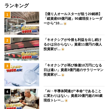
ランキング
【億り人オールスターが狙う20銘柄】
1
「総資産69億円超」90歳現役トレーダ
ーから“10…
「キオクシアが今後も利益を出し続け
2
るかは分からない」資産11億円の個人
投資家が…
「キオクシアが再び株価10万円になる
3
日は遠い」資産3億円超のサラリーマン
投資家が…
「AI・半導体関連が“本命”であること
4
に変わりはない」資産20億円超の90歳
現役トレー…