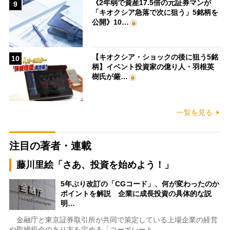
《2年弱で資産17.5倍の元証券マンが
9
「キオクシア急落で次に狙う」5銘柄を
公開》10…
【キオクシア・ショックの後に狙う5銘
10
柄】イベント投資家の億り人・羽根英
樹氏が厳…
一覧を見る
注目の著者・連載
藤川里絵「さあ、投資を始めよう！」
5年ぶり改訂の「CGコード」、何が変わったのか
ポイントを解説 企業に成長投資の具体的な説
明…
金融庁と東京証券取引所が共同で策定している上場企業の経営
や取締役会のあり方を定める「コーポレート…