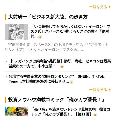
一覧を見る
大前研一「ビジネス新大陸」の歩き方
「いつ暴発してもおかしくはない」イーロン・マ
スク氏とスペースXが抱えるリスクの数々「絶対
的…
宇宙開発企業「スペースX」の上場で史上初の「兆万長者（ト
リリオネア）」となったイーロン・マスク氏。…
【3メガバンクは純利益5兆円超】銀行、商社、ゼネコンは最高
益続出の一方で、中小企業・…
急増する中国企業の“国籍ロンダリング” SHEIN、TikTok、
Temu…本社機能を海外に移転させ…
一覧を見る
投資ノウハウ満載コミック「俺がカブ番長！」
「売り時」を逃さないトレンド見極め術 投資コ
ミック「俺がカブ番長！」【第11回】