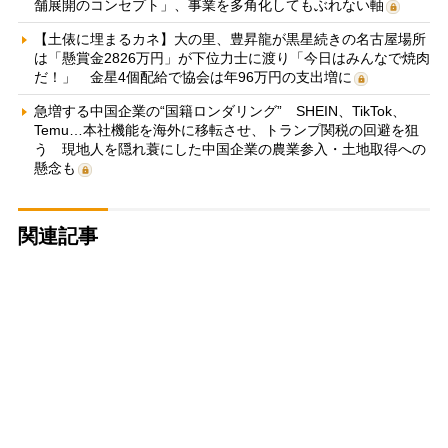
舗展開のコンセプト」、事業を多角化してもぶれない軸
【土俵に埋まるカネ】大の里、豊昇龍が黒星続きの名古屋場所
は「懸賞金2826万円」が下位力士に渡り「今日はみんなで焼肉
だ！」 金星4個配給で協会は年96万円の支出増に
急増する中国企業の“国籍ロンダリング” SHEIN、TikTok、
Temu…本社機能を海外に移転させ、トランプ関税の回避を狙
う 現地人を隠れ蓑にした中国企業の農業参入・土地取得への
懸念も
関連記事