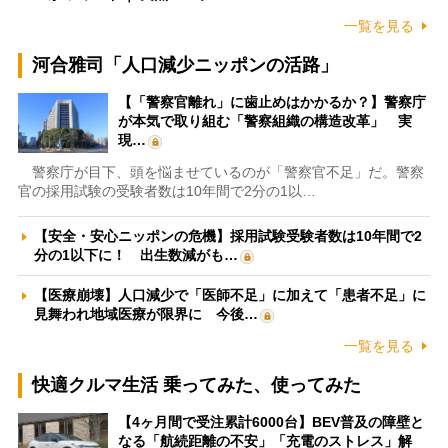
一覧を見る
河合雅司「人口減少ニッポンの活路」
【「警察官離れ」に歯止めはかかるか？】警察庁
が本気で取り組む「警察組織の構造改革」 実
現…
警察庁が目下、頭を悩ませているのが「警察官不足」だ。警察
官の採用試験の受験者数は10年間で2分の1以…
【安全・安心ニッポンの危機】採用試験受験者数は10年間で2
分の1以下に！ 出生数減がも…
【医療崩壊】人口減少で「医師不足」に加えて「患者不足」に
見舞われ地域医療が限界に 今後…
一覧を見る
快適クルマ生活 乗ってみた、使ってみた
【4ヶ月間で受注累計6000台】BEV普及の障壁と
なる「航続距離の不安」「充電のストレス」解