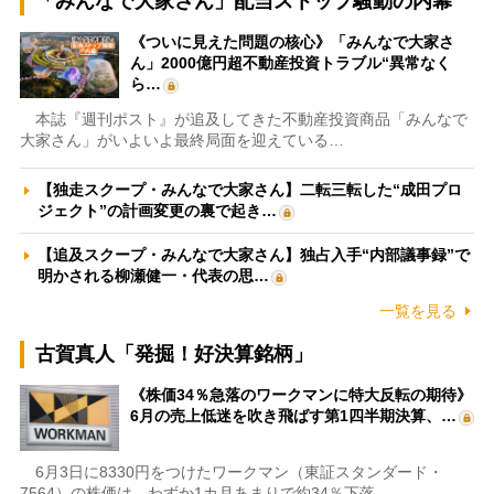
「みんなで大家さん」配当ストップ騒動の内幕
《ついに見えた問題の核心》「みんなで大家さ
ん」2000億円超不動産投資トラブル“異常なく
ら…
本誌『週刊ポスト』が追及してきた不動産投資商品「みんなで
大家さん」がいよいよ最終局面を迎えている…
【独走スクープ・みんなで大家さん】二転三転した“成田プロ
ジェクト”の計画変更の裏で起き…
【追及スクープ・みんなで大家さん】独占入手“内部議事録”で
明かされる柳瀬健一・代表の思…
一覧を見る
古賀真人「発掘！好決算銘柄」
《株価34％急落のワークマンに特大反転の期待》
6月の売上低迷を吹き飛ばす第1四半期決算、…
6月3日に8330円をつけたワークマン（東証スタンダード・
7564）の株価は、わずか1カ月あまりで約34％下落…