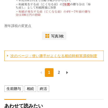
暦年課税の変更点
写真3枚
次のページ：使い勝手がよくなる相続時精算課税制度
1
2
生前贈与
相続
終活
あわせて読みたい