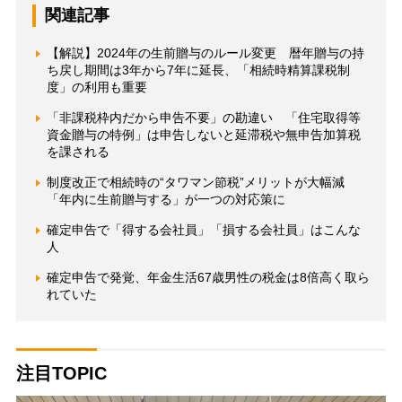
関連記事
【解説】2024年の生前贈与のルール変更 暦年贈与の持
ち戻し期間は3年から7年に延長、「相続時精算課税制
度」の利用も重要
「非課税枠内だから申告不要」の勘違い 「住宅取得等
資金贈与の特例」は申告しないと延滞税や無申告加算税
を課される
制度改正で相続時の“タワマン節税”メリットが大幅減
「年内に生前贈与する」が一つの対応策に
確定申告で「得する会社員」「損する会社員」はこんな
人
確定申告で発覚、年金生活67歳男性の税金は8倍高く取ら
れていた
注目TOPIC