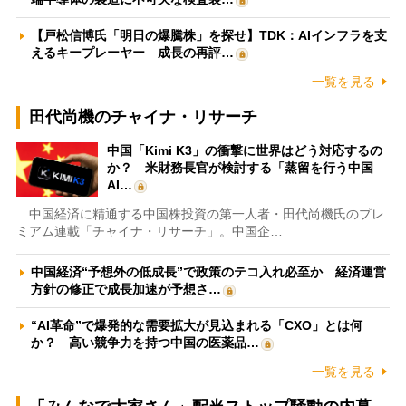
【戸松信博氏「明日の爆騰株」を探せ】TDK：AIインフラを支
えるキープレーヤー 成長の再評…
一覧を見る
田代尚機のチャイナ・リサーチ
中国「Kimi K3」の衝撃に世界はどう対応するの
か？ 米財務長官が検討する「蒸留を行う中国
AI…
中国経済に精通する中国株投資の第一人者・田代尚機氏のプレ
ミアム連載「チャイナ・リサーチ」。中国企…
中国経済“予想外の低成長”で政策のテコ入れ必至か 経済運営
方針の修正で成長加速が予想さ…
“AI革命”で爆発的な需要拡大が見込まれる「CXO」とは何
か？ 高い競争力を持つ中国の医薬品…
一覧を見る