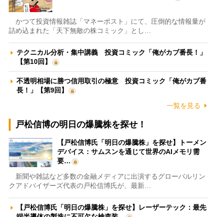
かつて投資情報雑誌「マネーポスト」にて、圧倒的な情報量が
詰め込まれた「天下無敵の株コミック」とし…
テクニカル分析・集中講義 投資コミック「俺がカブ番長！」
【第10回】
不透明相場に勝つ信用取引の極意 投資コミック「俺がカブ番
長！」【第9回】
一覧を見る
戸松信博の明日の爆騰株を探せ！
【戸松信博氏「明日の爆騰株」を探せ】トーメン
デバイス：サムスンを通じて世界のAIメモリ需
要…
新聞や雑誌など多数の金融メディアに出演するグローバルリン
クアドバイザーズ代表の戸松信博氏が、最新…
【戸松信博氏「明日の爆騰株」を探せ】レーザーテック：最先
端半導体の製造に不可欠な検査装…