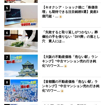
【キオクシア・ショック後に「株価倍
5
増」も期待できる注目銘柄5選】資産3
億円超・…
「失敗すると取り返しがつかない」葬
6
儀社の手を借りない「DIY葬」の落とし
穴 素人には…
【大阪の不動産価格「危ない駅」ラン
7
キング】“中古マンション売れ行き鈍
化”のワース…
【首都圏の不動産価格「危ない駅」ラ
8
ンキング】“中古マンション売れ行き鈍
化”のワー…