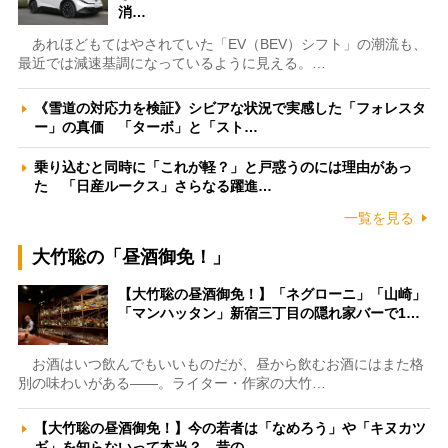
消…
あれほどもてはやされていた「EV（BEV）シフト」の潮流も、
最近では減速基調になっているように見える。…
《雪道の対応力を検証》シビアな状況で実感した「フォレスタ
ー」の真価 「ターボ」と「スト…
乗り込むと同時に「これが軽？」と戸惑うのには理由があっ
た 「日産ルークス」さらなる躍進…
一覧を見る
大竹聡の「昼酒御免！」
【大竹聡の昼酒御免！】「ネグローニ」「山崎」
「マンハッタン」新宿三丁目の隠れ家バーで1…
お酒はいつ飲んでもいいものだが、昼から飲むお酒にはまた格
別の味わいがある――。ライター・作家の大竹…
【大竹聡の昼酒御免！】今の若者は「なめろう」や「キヌカツ
ギ」を知らないって本当？ 昔の…