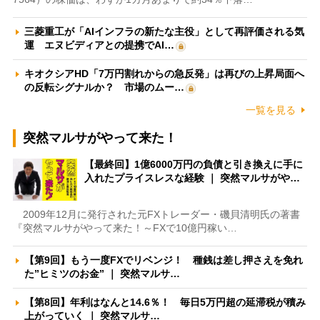
三菱重工が「AIインフラの新たな主役」として再評価される気
運 エヌビディアとの提携でAI…
キオクシアHD「7万円割れからの急反発」は再びの上昇局面へ
の反転シグナルか？ 市場のムー…
一覧を見る
突然マルサがやって来た！
【最終回】1億6000万円の負債と引き換えに手に
入れたプライスレスな経験 ｜ 突然マルサがや…
2009年12月に発行された元FXトレーダー・磯貝清明氏の著書
『突然マルサがやって来た！～FXで10億円稼い…
【第9回】もう一度FXでリベンジ！ 種銭は差し押さえを免れ
た”ヒミツのお金” ｜ 突然マルサ…
【第8回】年利はなんと14.6％！ 毎日5万円超の延滞税が積み
上がっていく ｜ 突然マルサ…