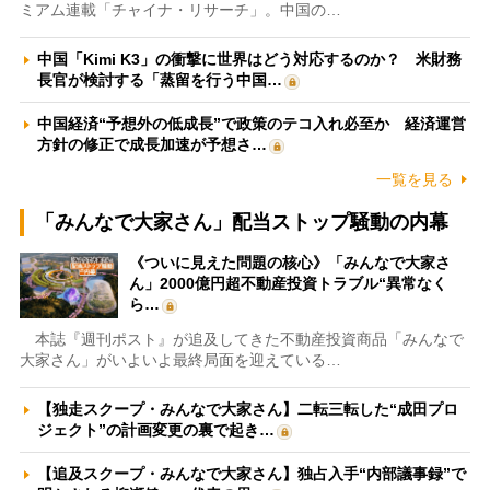
ミアム連載「チャイナ・リサーチ」。中国の…
中国「Kimi K3」の衝撃に世界はどう対応するのか？ 米財務
長官が検討する「蒸留を行う中国…
中国経済“予想外の低成長”で政策のテコ入れ必至か 経済運営
方針の修正で成長加速が予想さ…
一覧を見る
「みんなで大家さん」配当ストップ騒動の内幕
《ついに見えた問題の核心》「みんなで大家さ
ん」2000億円超不動産投資トラブル“異常なく
ら…
本誌『週刊ポスト』が追及してきた不動産投資商品「みんなで
大家さん」がいよいよ最終局面を迎えている…
【独走スクープ・みんなで大家さん】二転三転した“成田プロ
ジェクト”の計画変更の裏で起き…
【追及スクープ・みんなで大家さん】独占入手“内部議事録”で