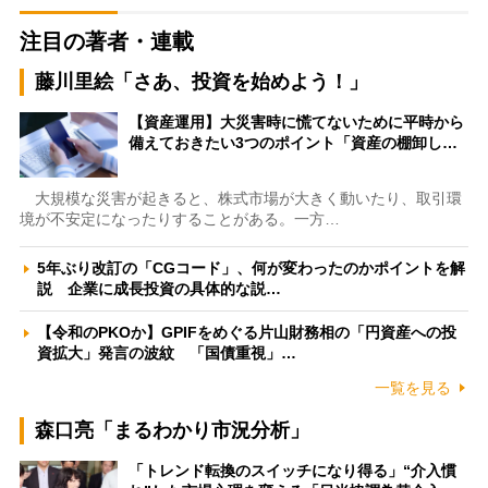
注目の著者・連載
藤川里絵「さあ、投資を始めよう！」
【資産運用】大災害時に慌てないために平時から
備えておきたい3つのポイント「資産の棚卸し…
大規模な災害が起きると、株式市場が大きく動いたり、取引環
境が不安定になったりすることがある。一方…
5年ぶり改訂の「CGコード」、何が変わったのかポイントを解
説 企業に成長投資の具体的な説…
【令和のPKOか】GPIFをめぐる片山財務相の「円資産への投
資拡大」発言の波紋 「国債重視」…
一覧を見る
森口亮「まるわかり市況分析」
「トレンド転換のスイッチになり得る」“介入慣