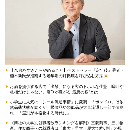
【75歳をすぎたらやめること】ベストセラー『定年後』著者・
楠木新氏が指南する老年期の好循環を呼び込む方法
お酒を提供する店で「出禁」になる客のトホホな生態 嘔吐や
粗相だけじゃない、店側が嫌がる“最悪の客”とは
小学生に人気の「シール流通事情」に変調 「ボンドロ」は依
然品薄状態が続くが、模倣品や類似品が大量流通し一部で値崩
れ 「選別が本格化する時代に」
《商社の大学別就職者数ランキングを解剖》三菱商事、三井物
産、住友商事への就職者は「東大・早大・慶大で約6割」の現