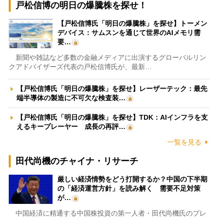
戸松信博の明日の爆騰株を探せ！
【戸松信博氏「明日の爆騰株」を探せ】トーメン
デバイス：サムスンを通じて世界のAIメモリ需
要…
新聞や雑誌など多数の金融メディアに出演するグローバルリン
クアドバイザーズ代表の戸松信博氏が、最新…
【戸松信博氏「明日の爆騰株」を探せ】レーザーテック：最先
端半導体の製造に不可欠な検査装…
【戸松信博氏「明日の爆騰株」を探せ】TDK：AIインフラを支
えるキープレーヤー 成長の再評…
一覧を見る
田代尚機のチャイナ・リサーチ
厳しい経済情勢をどう打開するか？中国の下半期
の「経済運営方針」を読み解く 需要不足対策
が…
中国経済に精通する中国株投資の第一人者・田代尚機氏のプレ