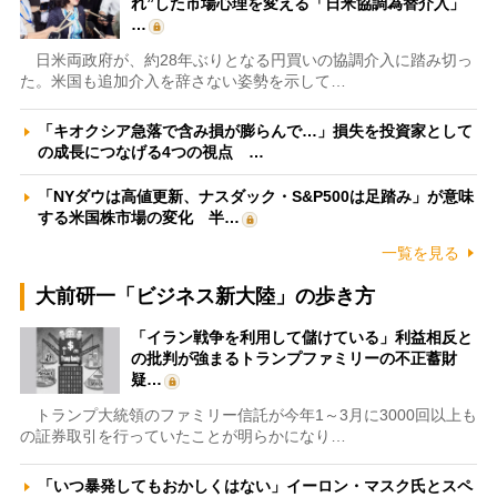
れ”した市場心理を変える「日米協調為替介入」
…
日米両政府が、約28年ぶりとなる円買いの協調介入に踏み切っ
た。米国も追加介入を辞さない姿勢を示して…
「キオクシア急落で含み損が膨らんで…」損失を投資家として
の成長につなげる4つの視点 …
「NYダウは高値更新、ナスダック・S&P500は足踏み」が意味
する米国株市場の変化 半…
一覧を見る
大前研一「ビジネス新大陸」の歩き方
「イラン戦争を利用して儲けている」利益相反と
の批判が強まるトランプファミリーの不正蓄財
疑…
トランプ大統領のファミリー信託が今年1～3月に3000回以上も
の証券取引を行っていたことが明らかになり…
「いつ暴発してもおかしくはない」イーロン・マスク氏とスペ