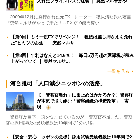
入れたプライスレスな経験 ｜ 突然マルサがや…
2009年12月に発行された元FXトレーダー・磯貝清明氏の著書
『突然マルサがやって来た！～FXで10億円稼い…
【第9回】もう一度FXでリベンジ！ 種銭は差し押さえを免れ
た”ヒミツのお金” ｜ 突然マルサ…
【第8回】年利はなんと14.6％！ 毎日5万円超の延滞税が積み
上がっていく ｜ 突然マルサ…
一覧を見る
河合雅司「人口減少ニッポンの活路」
【「警察官離れ」に歯止めはかかるか？】警察庁
が本気で取り組む「警察組織の構造改革」 実
現…
警察庁が目下、頭を悩ませているのが「警察官不足」だ。警察
官の採用試験の受験者数は10年間で2分の1以…
【安全・安心ニッポンの危機】採用試験受験者数は10年間で2