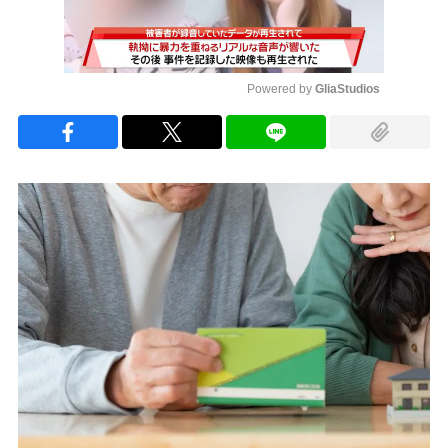
Powered by 
GliaStudios
Mute