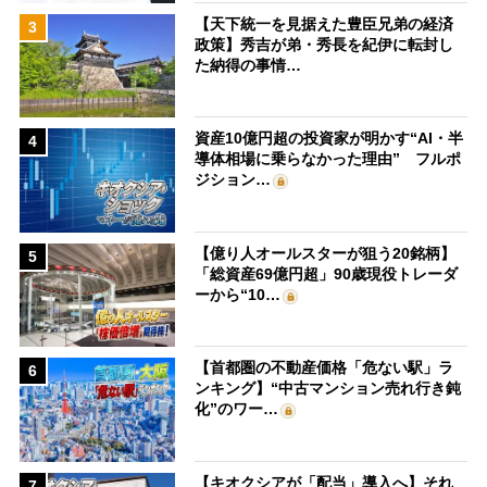
【天下統一を見据えた豊臣兄弟の経済
3
政策】秀吉が弟・秀長を紀伊に転封し
た納得の事情…
資産10億円超の投資家が明かす“AI・半
4
導体相場に乗らなかった理由” フルポ
ジション…
【億り人オールスターが狙う20銘柄】
5
「総資産69億円超」90歳現役トレーダ
ーから“10…
【首都圏の不動産価格「危ない駅」ラ
6
ンキング】“中古マンション売れ行き鈍
化”のワー…
【キオクシアが「配当」導入へ】それ
7