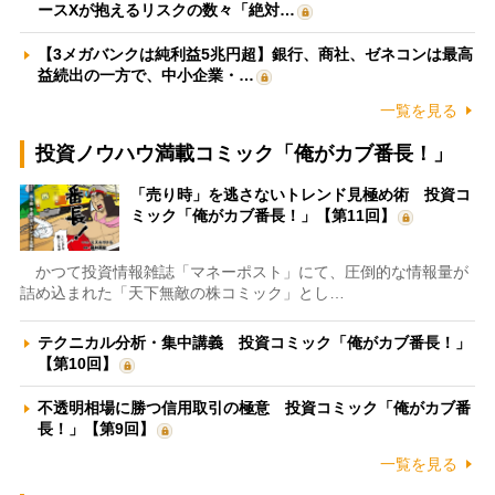
ースXが抱えるリスクの数々「絶対…
【3メガバンクは純利益5兆円超】銀行、商社、ゼネコンは最高
益続出の一方で、中小企業・…
一覧を見る
投資ノウハウ満載コミック「俺がカブ番長！」
「売り時」を逃さないトレンド見極め術 投資コ
ミック「俺がカブ番長！」【第11回】
かつて投資情報雑誌「マネーポスト」にて、圧倒的な情報量が
詰め込まれた「天下無敵の株コミック」とし…
テクニカル分析・集中講義 投資コミック「俺がカブ番長！」
【第10回】
不透明相場に勝つ信用取引の極意 投資コミック「俺がカブ番
長！」【第9回】
一覧を見る