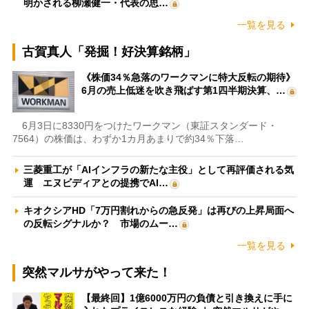
明かされる柳瀬健一・代表の思…
一覧を見る
古賀真人「発掘！好決算銘柄」
《株価34％急落のワークマンに特大反転の期待》
6月の売上低迷を吹き飛ばす第1四半期決算、…
6月3日に8330円をつけたワークマン（東証スタンダード・
7564）の株価は、わずか1カ月あまりで約34％下落…
三菱重工が「AIインフラの新たな主役」として再評価される気
運 エヌビディアとの提携でAI…
キオクシアHD「7万円割れからの急反発」は再びの上昇局面へ
の反転シグナルか？ 市場のムー…
一覧を見る
突然マルサがやって来た！
【最終回】1億6000万円の負債と引き換えに手に