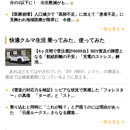
分の1以下に！ 出生数減がも…
【医療崩壊】人口減少で「医師不足」に加えて「患者不足」に
見舞われ地域医療が限界に 今後…
一覧を見る
快適クルマ生活 乗ってみた、使ってみた
【4ヶ月間で受注累計6000台】BEV普及の障壁と
なる「航続距離の不安」「充電のストレス」解
消…
あれほどもてはやされていた「EV（BEV）シフト」の潮流も、
最近では減速基調になっているように見える。…
《雪道の対応力を検証》シビアな状況で実感した「フォレスタ
ー」の真価 「ターボ」と「スト…
乗り込むと同時に「これが軽？」と戸惑うのには理由があっ
た 「日産ルークス」さらなる躍進…
一覧を見る