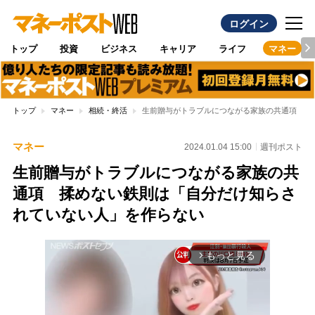
ログイン
トップ
投資
ビジネス
キャリア
ライフ
マネー
トップ
マネー
相続・終活
生前贈与がトラブルにつながる家族の共通項 揉
マネー
2024.01.04 15:00
週刊ポスト
生前贈与がトラブルにつながる家族の共
通項 揉めない鉄則は「自分だけ知らさ
れていない人」を作らない
もっと見る
arrow_forward_ios