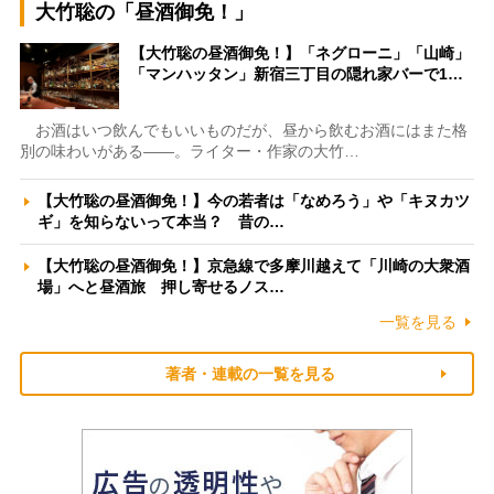
大竹聡の「昼酒御免！」
【大竹聡の昼酒御免！】「ネグローニ」「山崎」
「マンハッタン」新宿三丁目の隠れ家バーで1…
お酒はいつ飲んでもいいものだが、昼から飲むお酒にはまた格
別の味わいがある――。ライター・作家の大竹…
【大竹聡の昼酒御免！】今の若者は「なめろう」や「キヌカツ
ギ」を知らないって本当？ 昔の…
【大竹聡の昼酒御免！】京急線で多摩川越えて「川崎の大衆酒
場」へと昼酒旅 押し寄せるノス…
一覧を見る
著者・連載の一覧を見る