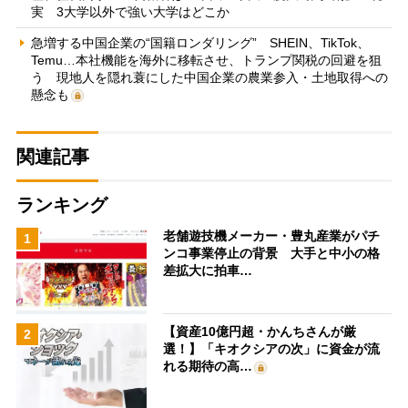
実 3大学以外で強い大学はどこか
急増する中国企業の“国籍ロンダリング” SHEIN、TikTok、
Temu…本社機能を海外に移転させ、トランプ関税の回避を狙
う 現地人を隠れ蓑にした中国企業の農業参入・土地取得への
懸念も
関連記事
ランキング
老舗遊技機メーカー・豊丸産業がパチ
1
ンコ事業停止の背景 大手と中小の格
差拡大に拍車…
【資産10億円超・かんちさんが厳
2
選！】「キオクシアの次」に資金が流
れる期待の高…