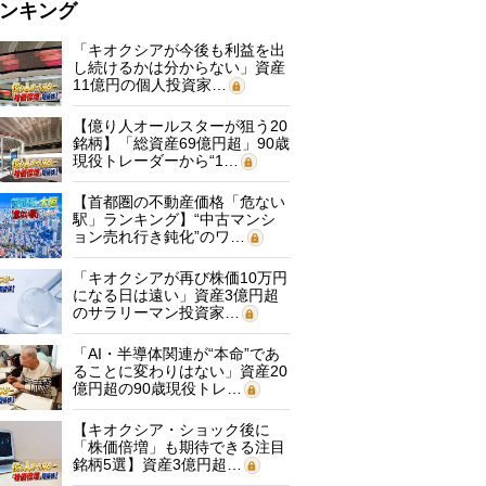
ンキング
「キオクシアが今後も利益を出
し続けるかは分からない」資産
11億円の個人投資家…
【億り人オールスターが狙う20
銘柄】「総資産69億円超」90歳
現役トレーダーから“1…
【首都圏の不動産価格「危ない
駅」ランキング】“中古マンシ
ョン売れ行き鈍化”のワ…
「キオクシアが再び株価10万円
になる日は遠い」資産3億円超
のサラリーマン投資家…
「AI・半導体関連が“本命”であ
ることに変わりはない」資産20
億円超の90歳現役トレ…
【キオクシア・ショック後に
「株価倍増」も期待できる注目
銘柄5選】資産3億円超…