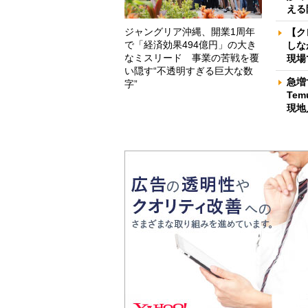
える
ジャングリア沖縄、開業1周年
【ク
で「経済効果494億円」の大き
しな
なミスリード 事業の苦戦を覆
現場
い隠す“不透明すぎる巨大な数
急増
字”
Te
現地