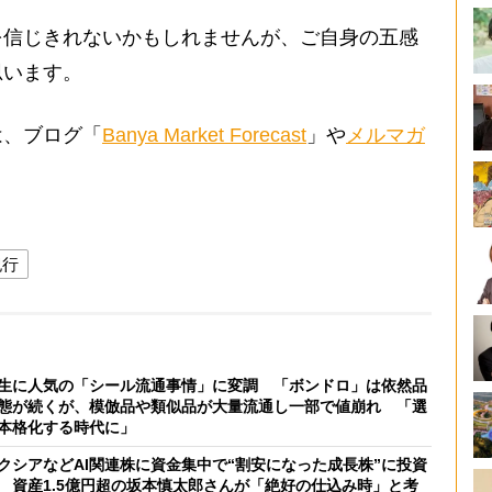
信じきれないかもしれませんが、ご自身の五感
思います。
、ブログ「
Banya Market Forecast
」や
メルマガ
紀行
生に人気の「シール流通事情」に変調 「ボンドロ」は依然品
態が続くが、模倣品や類似品が大量流通し一部で値崩れ 「選
本格化する時代に」
クシアなどAI関連株に資金集中で“割安になった成長株”に投資
 資産1.5億円超の坂本慎太郎さんが「絶好の仕込み時」と考