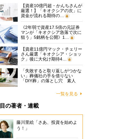
【資産10億円超・かんちさんが
厳選！】「キオクシアの次」に
資金が流れる期待の…
《2年弱で資産17.5倍の元証券
マンが「キオクシア急落で次に
狙う」5銘柄を公開》1…
【資産11億円マック・チェリー
さん厳選「キオクシア・ショッ
ク」後に大化け期待4…
「失敗すると取り返しがつかな
い」葬儀社の手を借りない
「DIY葬」の落とし穴 素人
に…
一覧を見る
目の著者・連載
藤川里絵「さあ、投資を始めよ
う！」