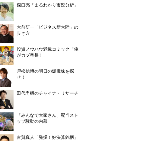
森口亮「まるわかり市況分析」
大前研一「ビジネス新大陸」の
歩き方
投資ノウハウ満載コミック「俺
がカブ番長！」
戸松信博の明日の爆騰株を探
せ！
田代尚機のチャイナ・リサーチ
「みんなで大家さん」配当スト
ップ騒動の内幕
古賀真人「発掘！好決算銘柄」