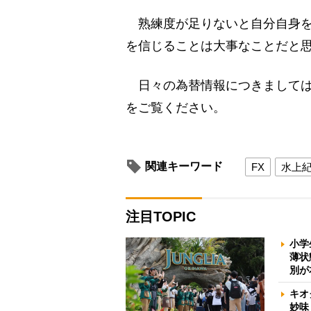
熟練度が足りないと自分自身を
を信じることは大事なことだと
日々の為替情報につきましては
をご覧ください。
関連キーワード
FX
水上
注目TOPIC
小学
薄状
別が
キオ
妙味