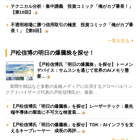
テクニカル分析・集中講義 投資コミック「俺がカブ番長！」
【第10回】
不透明相場に勝つ信用取引の極意 投資コミック「俺がカブ番
長！」【第9回】
一覧を見る
戸松信博の明日の爆騰株を探せ！
【戸松信博氏「明日の爆騰株」を探せ】トーメン
デバイス：サムスンを通じて世界のAIメモリ需
要…
新聞や雑誌など多数の金融メディアに出演するグローバルリン
クアドバイザーズ代表の戸松信博氏が、最新…
【戸松信博氏「明日の爆騰株」を探せ】レーザーテック：最先
端半導体の製造に不可欠な検査装…
【戸松信博氏「明日の爆騰株」を探せ】TDK：AIインフラを支
えるキープレーヤー 成長の再評…