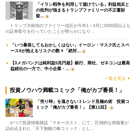
「イラン戦争を利用して儲けている」利益相反と
の批判が強まるトランプファミリーの不正蓄財
疑…
トランプ大統領のファミリー信託が今年1～3月に3000回以上も
の証券取引を行っていたことが明らかになり…
「いつ暴発してもおかしくはない」イーロン・マスク氏とスペ
ースXが抱えるリスクの数々「絶対…
【3メガバンクは純利益5兆円超】銀行、商社、ゼネコンは最高
益続出の一方で、中小企業・…
一覧を見る
投資ノウハウ満載コミック「俺がカブ番長！」
「売り時」を逃さないトレンド見極め術 投資コ
ミック「俺がカブ番長！」【第11回】
かつて投資情報雑誌「マネーポスト」にて、圧倒的な情報量が
詰め込まれた「天下無敵の株コミック」とし…