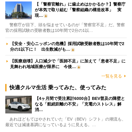
【「警察官離れ」に歯止めはかかるか？】警察庁
が本気で取り組む「警察組織の構造改革」 実
現…
警察庁が目下、頭を悩ませているのが「警察官不足」だ。警察
官の採用試験の受験者数は10年間で2分の1以…
【安全・安心ニッポンの危機】採用試験受験者数は10年間で2
分の1以下に！ 出生数減がも…
【医療崩壊】人口減少で「医師不足」に加えて「患者不足」に
見舞われ地域医療が限界に 今後…
一覧を見る
快適クルマ生活 乗ってみた、使ってみた
【4ヶ月間で受注累計6000台】BEV普及の障壁と
なる「航続距離の不安」「充電のストレス」解
消…
あれほどもてはやされていた「EV（BEV）シフト」の潮流も、
最近では減速基調になっているように見える。…