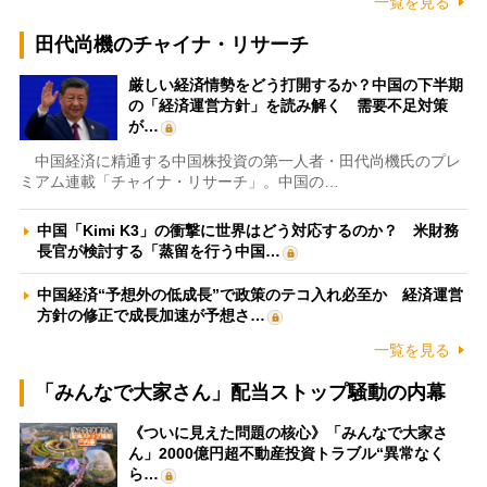
一覧を見る
田代尚機のチャイナ・リサーチ
厳しい経済情勢をどう打開するか？中国の下半期
の「経済運営方針」を読み解く 需要不足対策
が…
中国経済に精通する中国株投資の第一人者・田代尚機氏のプレ
ミアム連載「チャイナ・リサーチ」。中国の…
中国「Kimi K3」の衝撃に世界はどう対応するのか？ 米財務
長官が検討する「蒸留を行う中国…
中国経済“予想外の低成長”で政策のテコ入れ必至か 経済運営
方針の修正で成長加速が予想さ…
一覧を見る
「みんなで大家さん」配当ストップ騒動の内幕
《ついに見えた問題の核心》「みんなで大家さ
ん」2000億円超不動産投資トラブル“異常なく
ら…