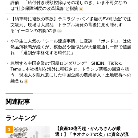
評価 「給付付き税額控除はその場しのぎ」いま不可欠なの
は“社会保障制度の改革議論”と指摘
【納車時に複数の事故】テスラジャパン“多額のEV補助金”で注
文殺到、現場は大混乱 トラブル続発の背後に見え隠れす
る“イーロンの右腕”の影
小学生に人気の「シール流通事情」に変調 「ボンドロ」は依
然品薄状態が続くが、模倣品や類似品が大量流通し一部で値崩
れ 「選別が本格化する時代に」
急増する中国企業の“国籍ロンダリング” SHEIN、TikTok、
Temu…本社機能を海外に移転させ、トランプ関税の回避を狙
う 現地人を隠れ蓑にした中国企業の農業参入・土地取得への
懸念も
関連記事
ランキング
【資産10億円超・かんちさんが厳
1
選！】「キオクシアの次」に資金が流