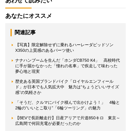
あわせて読みたい
あなたにオススメ
関連記事
【写真】限定解除せずに乗れるハーレーダビッドソン
X350の上質感のあるパーツ使い
ナナハンブームを生んだ「ホンダCB750 K4」 高校時代
に手が届かなかった「憧れの名車」で疾走して味わった
夢心地と現実
歴史ある英国ブランドバイク「ロイヤルエンフィール
ド」が日本でも人気拡大中 魅力は“ちょうどいいサイズ
感”の気軽さか
「そうだ、クルマにバイク積んで出かけよう！」 4輪と
2輪の“いいとこ取り”「6輪ツーリング」の魅力
【BEVで長距離走行】日産アリアで片道850キロ 東京～
広島間で何回充電が必要だったのか