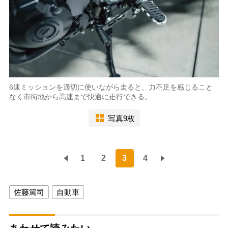
6速ミッションを適切に使いながら走ると、力不足を感じること
なく市街地から高速まで快適に走行できる。
写真9枚
1
2
3
4
佐藤篤司
自動車