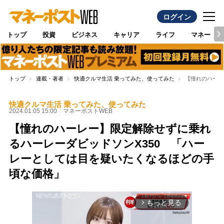
ログイン
トップ
投資
ビジネス
キャリア
ライフ
マネー
トップ
連載・著者
快適クルマ生活 乗ってみた、使ってみた
【憧れのハーレ
快適クルマ生活 乗ってみた、使ってみた
2024.01.05 15:00
マネーポストWEB
【憧れのハーレー】限定解除せずに乗れ
るハーレーダビッドソンX350 「ハー
レーとしては目を疑いたくなるほどの手
頃な価格」
もっと見る
arrow_forward_ios