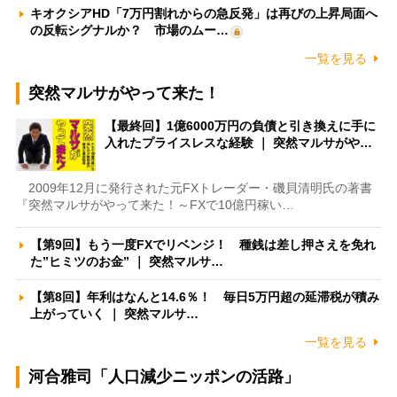
キオクシアHD「7万円割れからの急反発」は再びの上昇局面へ
の反転シグナルか？ 市場のムー…
一覧を見る
突然マルサがやって来た！
【最終回】1億6000万円の負債と引き換えに手に
入れたプライスレスな経験 ｜ 突然マルサがや…
2009年12月に発行された元FXトレーダー・磯貝清明氏の著書
『突然マルサがやって来た！～FXで10億円稼い…
【第9回】もう一度FXでリベンジ！ 種銭は差し押さえを免れ
た”ヒミツのお金” ｜ 突然マルサ…
【第8回】年利はなんと14.6％！ 毎日5万円超の延滞税が積み
上がっていく ｜ 突然マルサ…
一覧を見る
河合雅司「人口減少ニッポンの活路」