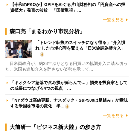
【令和のPKOか】GPIFをめぐる片山財務相の「円資産への投
資拡大」発言の波紋 「国債重視」…
一覧を見る
森口亮「まるわかり市況分析」
「トレンド転換のスイッチになり得る」“介入慣
れ”した市場心理を変える「日米協調為替介入」
…
日米両政府が、約28年ぶりとなる円買いの協調介入に踏み切っ
た。米国も追加介入を辞さない姿勢を示して…
「キオクシア急落で含み損が膨らんで…」損失を投資家として
の成長につなげる4つの視点 …
「NYダウは高値更新、ナスダック・S&P500は足踏み」が意味
する米国株市場の変化 半…
一覧を見る
大前研一「ビジネス新大陸」の歩き方