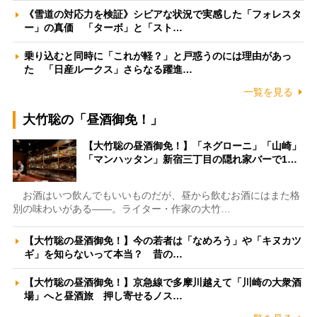
《雪道の対応力を検証》シビアな状況で実感した「フォレスタ
ー」の真価 「ターボ」と「スト…
乗り込むと同時に「これが軽？」と戸惑うのには理由があっ
た 「日産ルークス」さらなる躍進…
一覧を見る
大竹聡の「昼酒御免！」
【大竹聡の昼酒御免！】「ネグローニ」「山崎」
「マンハッタン」新宿三丁目の隠れ家バーで1…
お酒はいつ飲んでもいいものだが、昼から飲むお酒にはまた格
別の味わいがある――。ライター・作家の大竹…
【大竹聡の昼酒御免！】今の若者は「なめろう」や「キヌカツ
ギ」を知らないって本当？ 昔の…
【大竹聡の昼酒御免！】京急線で多摩川越えて「川崎の大衆酒
場」へと昼酒旅 押し寄せるノス…