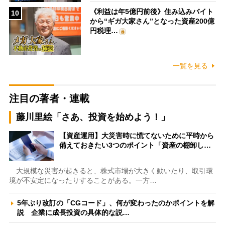
《利益は年5億円前後》住み込みバイト
10
から“ギガ大家さん”となった資産200億
円税理…
一覧を見る
注目の著者・連載
藤川里絵「さあ、投資を始めよう！」
【資産運用】大災害時に慌てないために平時から
備えておきたい3つのポイント「資産の棚卸し…
大規模な災害が起きると、株式市場が大きく動いたり、取引環
境が不安定になったりすることがある。一方…
5年ぶり改訂の「CGコード」、何が変わったのかポイントを解
説 企業に成長投資の具体的な説…