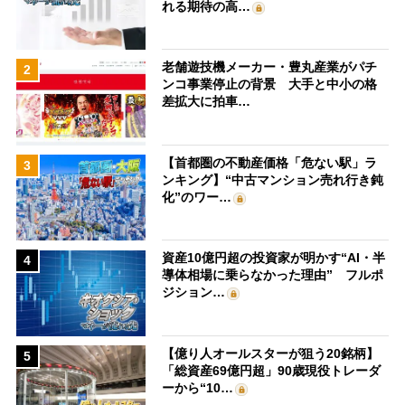
れる期待の高…
老舗遊技機メーカー・豊丸産業がパチ
2
ンコ事業停止の背景 大手と中小の格
差拡大に拍車…
【首都圏の不動産価格「危ない駅」ラ
3
ンキング】“中古マンション売れ行き鈍
化”のワー…
資産10億円超の投資家が明かす“AI・半
4
導体相場に乗らなかった理由” フルポ
ジション…
【億り人オールスターが狙う20銘柄】
5
「総資産69億円超」90歳現役トレーダ
ーから“10…