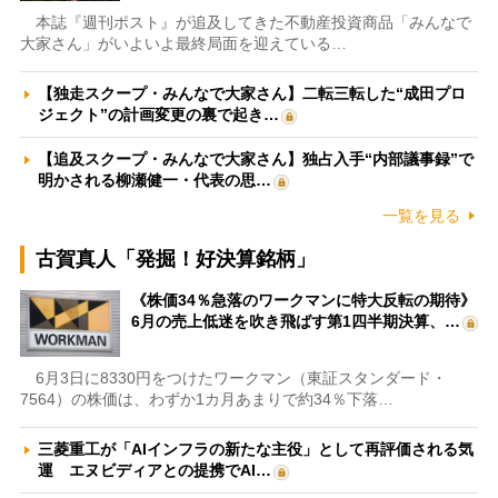
本誌『週刊ポスト』が追及してきた不動産投資商品「みんなで
大家さん」がいよいよ最終局面を迎えている…
【独走スクープ・みんなで大家さん】二転三転した“成田プロ
ジェクト”の計画変更の裏で起き…
【追及スクープ・みんなで大家さん】独占入手“内部議事録”で
明かされる柳瀬健一・代表の思…
一覧を見る
古賀真人「発掘！好決算銘柄」
《株価34％急落のワークマンに特大反転の期待》
6月の売上低迷を吹き飛ばす第1四半期決算、…
6月3日に8330円をつけたワークマン（東証スタンダード・
7564）の株価は、わずか1カ月あまりで約34％下落…
三菱重工が「AIインフラの新たな主役」として再評価される気
運 エヌビディアとの提携でAI…