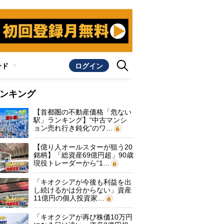
ンド
ログイン
ンキング
【首都圏の不動産価格「危ない
駅」ランキング】“中古マンシ
ョン売れ行き鈍化”のワ…
【億り人オールスターが狙う20
銘柄】「総資産69億円超」90歳
現役トレーダーから“1…
「キオクシアが今後も利益を出
し続けるかは分からない」資産
11億円の個人投資家…
「キオクシアが再び株価10万円