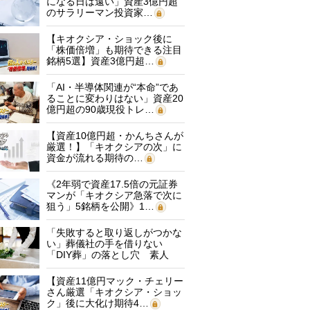
になる日は遠い」資産3億円超
のサラリーマン投資家…
【キオクシア・ショック後に
「株価倍増」も期待できる注目
銘柄5選】資産3億円超…
「AI・半導体関連が“本命”であ
ることに変わりはない」資産20
億円超の90歳現役トレ…
【資産10億円超・かんちさんが
厳選！】「キオクシアの次」に
資金が流れる期待の…
《2年弱で資産17.5倍の元証券
マンが「キオクシア急落で次に
狙う」5銘柄を公開》1…
「失敗すると取り返しがつかな
い」葬儀社の手を借りない
「DIY葬」の落とし穴 素人
に…
【資産11億円マック・チェリー
さん厳選「キオクシア・ショッ
ク」後に大化け期待4…