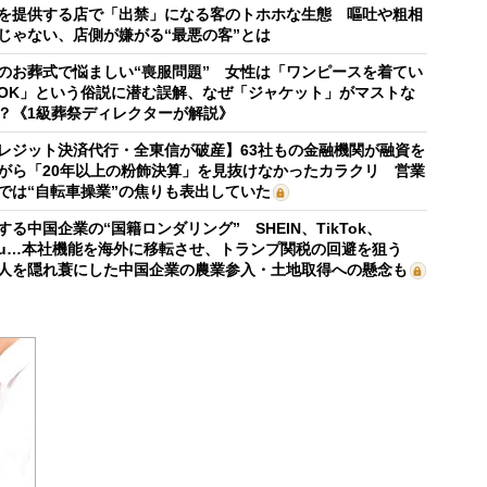
を提供する店で「出禁」になる客のトホホな生態 嘔吐や粗相
じゃない、店側が嫌がる“最悪の客”とは
のお葬式で悩ましい“喪服問題” 女性は「ワンピースを着てい
OK」という俗説に潜む誤解、なぜ「ジャケット」がマストな
？《1級葬祭ディレクターが解説》
レジット決済代行・全東信が破産】63社もの金融機関が融資を
がら「20年以上の粉飾決算」を見抜けなかったカラクリ 営業
では“自転車操業”の焦りも表出していた
する中国企業の“国籍ロンダリング” SHEIN、TikTok、
mu…本社機能を海外に移転させ、トランプ関税の回避を狙う
人を隠れ蓑にした中国企業の農業参入・土地取得への懸念も