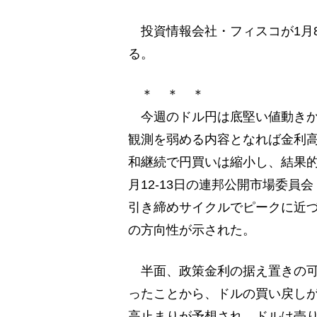
投資情報会社・フィスコが1月8
る。
＊ ＊ ＊
今週のドル円は底堅い値動きか
観測を弱める内容となれば金利
和継続で円買いは縮小し、結果的
月12-13日の連邦公開市場委員
引き締めサイクルでピークに近づ
の方向性が示された。
半面、政策金利の据え置きの可
ったことから、ドルの買い戻し
高止まりが予想され、ドルは売り