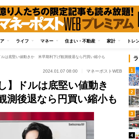
ア
ライフ
マネー
住まい・不動産
家計
トレ
ドルは底堅い値動きか 米早期利下げ観測後退なら円買い縮小も
ラ
1
2024.01.07 08:00
マネーポストWEB
し】ドルは底堅い値動き
2
観測後退なら円買い縮小も
3
4