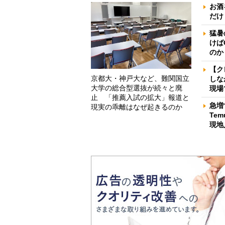
お酒
だけ
猛暑
けば
のか
【ク
京都大・神戸大など、難関国立
しな
大学の総合型選抜が続々と廃
現場
止 「推薦入試の拡大」報道と
急増
現実の乖離はなぜ起きるのか
Te
現地