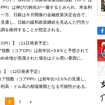
PPI）は伸びの鈍化が一服するとみられ、米金利
。一方、日銀は今月開催の金融政策決定会合で、
る見通し。日銀の緩和政策継続を見込んだ円売り
基調を維持することが想定される。
CPI）】（11日発表予定）
指数（コアCPI）は前年比+3.8％と予想されて
締め余地が意識された場合はドル買い要因に。
I）】（12日発表予定）
ア指数（コアPPI）は前年比+2.0％の見通し。
金利高・ドル高の相場展開となる可能性がある。
1
2