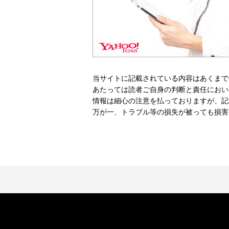
当サイトに記載されている内容はあくまで
あたっては読者ご自身の判断と責任におい
情報は細心の注意を払っておりますが、記
万が一、トラブル等の損失が被っても損害