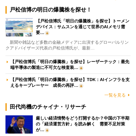
戸松信博の明日の爆騰株を探せ！
【戸松信博氏「明日の爆騰株」を探せ】トーメン
デバイス：サムスンを通じて世界のAIメモリ需
要…
新聞や雑誌など多数の金融メディアに出演するグローバルリン
クアドバイザーズ代表の戸松信博氏が、最新…
【戸松信博氏「明日の爆騰株」を探せ】レーザーテック：最先
端半導体の製造に不可欠な検査装…
【戸松信博氏「明日の爆騰株」を探せ】TDK：AIインフラを支
えるキープレーヤー 成長の再評…
一覧を見る
田代尚機のチャイナ・リサーチ
厳しい経済情勢をどう打開するか？中国の下半期
の「経済運営方針」を読み解く 需要不足対策
が…