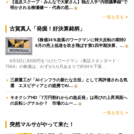
【追及スクープ・みんなで大家さん】独占入手“内部議事録”で
明かされる柳瀬健一・代表の思…
一覧を見る
古賀真人「発掘！好決算銘柄」
《株価34％急落のワークマンに特大反転の期待》
6月の売上低迷を吹き飛ばす第1四半期決算、…
6月3日に8330円をつけたワークマン（東証スタンダード・
7564）の株価は、わずか1カ月あまりで約34％下落…
三菱重工が「AIインフラの新たな主役」として再評価される気
運 エヌビディアとの提携でAI…
キオクシアHD「7万円割れからの急反発」は再びの上昇局面へ
の反転シグナルか？ 市場のムー…
一覧を見る
突然マルサがやって来た！