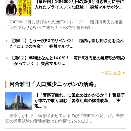
【最終回】1億6000万円の負債と引き換えに手に
入れたプライスレスな経験 ｜ 突然マルサがや…
2009年12月に発行された元FXトレーダー・磯貝清明氏の著書
『突然マルサがやって来た！～FXで10億円稼い…
【第9回】もう一度FXでリベンジ！ 種銭は差し押さえを免れ
た”ヒミツのお金” ｜ 突然マルサ…
【第8回】年利はなんと14.6％！ 毎日5万円超の延滞税が積み
上がっていく ｜ 突然マルサ…
一覧を見る
河合雅司「人口減少ニッポンの活路」
【「警察官離れ」に歯止めはかかるか？】警察庁
が本気で取り組む「警察組織の構造改革」 実
現…
警察庁が目下、頭を悩ませているのが「警察官不足」だ。警察
官の採用試験の受験者数は10年間で2分の1以…