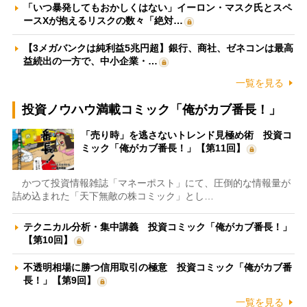
「いつ暴発してもおかしくはない」イーロン・マスク氏とスペ
ースXが抱えるリスクの数々「絶対…
【3メガバンクは純利益5兆円超】銀行、商社、ゼネコンは最高
益続出の一方で、中小企業・…
一覧を見る
投資ノウハウ満載コミック「俺がカブ番長！」
「売り時」を逃さないトレンド見極め術 投資コ
ミック「俺がカブ番長！」【第11回】
かつて投資情報雑誌「マネーポスト」にて、圧倒的な情報量が
詰め込まれた「天下無敵の株コミック」とし…
テクニカル分析・集中講義 投資コミック「俺がカブ番長！」
【第10回】
不透明相場に勝つ信用取引の極意 投資コミック「俺がカブ番
長！」【第9回】
一覧を見る