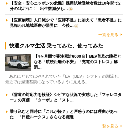
【安全・安心ニッポンの危機】採用試験受験者数は10年間で2
分の1以下に！ 出生数減がも…
【医療崩壊】人口減少で「医師不足」に加えて「患者不足」に
見舞われ地域医療が限界に 今後…
一覧を見る
快適クルマ生活 乗ってみた、使ってみた
【4ヶ月間で受注累計6000台】BEV普及の障壁と
なる「航続距離の不安」「充電のストレス」解
消…
あれほどもてはやされていた「EV（BEV）シフト」の潮流も、
最近では減速基調になっているように見える。…
《雪道の対応力を検証》シビアな状況で実感した「フォレスタ
ー」の真価 「ターボ」と「スト…
乗り込むと同時に「これが軽？」と戸惑うのには理由があっ
た 「日産ルークス」さらなる躍進…
一覧を見る