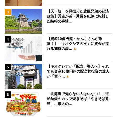
【天下統一を見据えた豊臣兄弟の経済
3
政策】秀吉が弟・秀長を紀伊に転封し
た納得の事情…
【資産10億円超・かんちさんが厳
4
選！】「キオクシアの次」に資金が流
れる期待の高…
【キオクシアが「配当」導入へ】それ
5
でも資産10億円超の配当株投資の達人
が「買う…
「北海道で知らない人はいない！」道
6
民熱愛のカップ焼きそば「やきそば弁
当」、最大の…