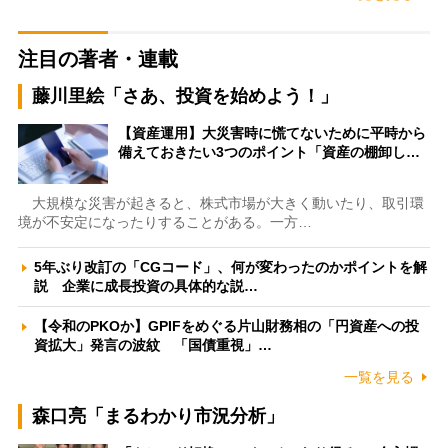
注目の著者・連載
藤川里絵「さあ、投資を始めよう！」
【資産運用】大災害時に慌てないために平時から
備えておきたい3つのポイント「資産の棚卸し…
大規模な災害が起きると、株式市場が大きく動いたり、取引環
境が不安定になったりすることがある。一方…
5年ぶり改訂の「CGコード」、何が変わったのかポイントを解
説 企業に成長投資の具体的な説…
【令和のPKOか】GPIFをめぐる片山財務相の「円資産への投
資拡大」発言の波紋 「国債重視」…
一覧を見る
森口亮「まるわかり市況分析」