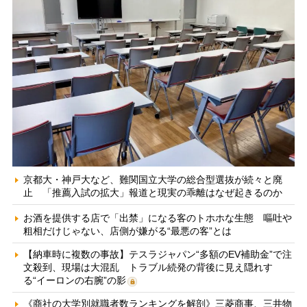
京都大・神戸大など、難関国立大学の総合型選抜が続々と廃
止 「推薦入試の拡大」報道と現実の乖離はなぜ起きるのか
お酒を提供する店で「出禁」になる客のトホホな生態 嘔吐や
粗相だけじゃない、店側が嫌がる“最悪の客”とは
【納車時に複数の事故】テスラジャパン“多額のEV補助金”で注
文殺到、現場は大混乱 トラブル続発の背後に見え隠れす
る“イーロンの右腕”の影
《商社の大学別就職者数ランキングを解剖》三菱商事、三井物