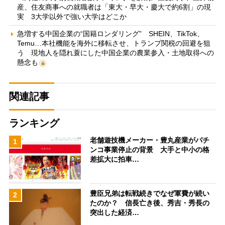
産、住友商事への就職者は「東大・早大・慶大で約6割」の現
実 3大学以外で強い大学はどこか
急増する中国企業の“国籍ロンダリング” SHEIN、TikTok、
Temu…本社機能を海外に移転させ、トランプ関税の回避を狙
う 現地人を隠れ蓑にした中国企業の農業参入・土地取得への
懸念も
関連記事
ランキング
老舗遊技機メーカー・豊丸産業がパチ
1
ンコ事業停止の背景 大手と中小の格
差拡大に拍車…
豊臣兄弟は転戦続きでなぜ軍費が続い
2
たのか？ 信長亡き後、秀吉・秀長の
突出した経済…