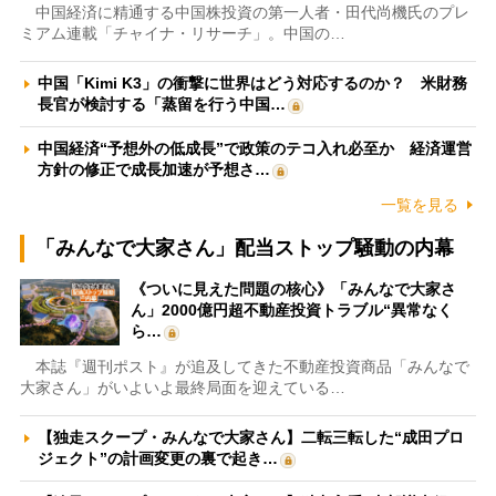
中国経済に精通する中国株投資の第一人者・田代尚機氏のプレ
ミアム連載「チャイナ・リサーチ」。中国の…
中国「Kimi K3」の衝撃に世界はどう対応するのか？ 米財務
長官が検討する「蒸留を行う中国…
中国経済“予想外の低成長”で政策のテコ入れ必至か 経済運営
方針の修正で成長加速が予想さ…
一覧を見る
「みんなで大家さん」配当ストップ騒動の内幕
《ついに見えた問題の核心》「みんなで大家さ
ん」2000億円超不動産投資トラブル“異常なく
ら…
本誌『週刊ポスト』が追及してきた不動産投資商品「みんなで
大家さん」がいよいよ最終局面を迎えている…
【独走スクープ・みんなで大家さん】二転三転した“成田プロ
ジェクト”の計画変更の裏で起き…