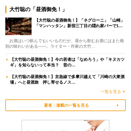
大竹聡の「昼酒御免！」
【大竹聡の昼酒御免！】「ネグローニ」「山崎」
「マンハッタン」新宿三丁目の隠れ家バーで1…
お酒はいつ飲んでもいいものだが、昼から飲むお酒にはまた格
別の味わいがある――。ライター・作家の大竹…
【大竹聡の昼酒御免！】今の若者は「なめろう」や「キヌカツ
ギ」を知らないって本当？ 昔の…
【大竹聡の昼酒御免！】京急線で多摩川越えて「川崎の大衆酒
場」へと昼酒旅 押し寄せるノス…
一覧を見る
著者・連載の一覧を見る