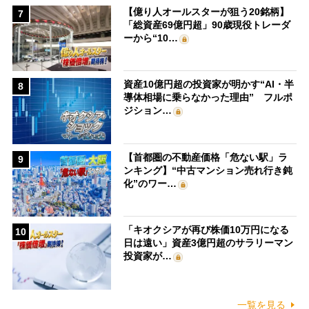
【億り人オールスターが狙う20銘柄】
7
「総資産69億円超」90歳現役トレーダ
ーから“10…
資産10億円超の投資家が明かす“AI・半
8
導体相場に乗らなかった理由” フルポ
ジション…
【首都圏の不動産価格「危ない駅」ラ
9
ンキング】“中古マンション売れ行き鈍
化”のワー…
「キオクシアが再び株価10万円になる
10
日は遠い」資産3億円超のサラリーマン
投資家が…
一覧を見る