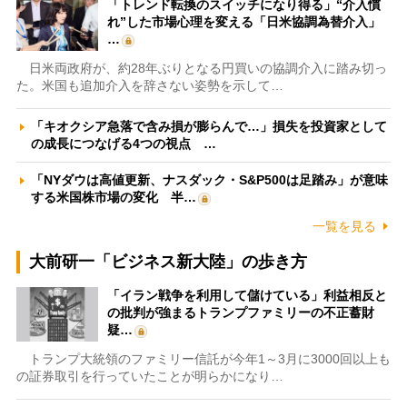
「トレンド転換のスイッチになり得る」“介入慣
れ”した市場心理を変える「日米協調為替介入」
…
日米両政府が、約28年ぶりとなる円買いの協調介入に踏み切っ
た。米国も追加介入を辞さない姿勢を示して…
「キオクシア急落で含み損が膨らんで…」損失を投資家として
の成長につなげる4つの視点 …
「NYダウは高値更新、ナスダック・S&P500は足踏み」が意味
する米国株市場の変化 半…
一覧を見る
大前研一「ビジネス新大陸」の歩き方
「イラン戦争を利用して儲けている」利益相反と
の批判が強まるトランプファミリーの不正蓄財
疑…
トランプ大統領のファミリー信託が今年1～3月に3000回以上も
の証券取引を行っていたことが明らかになり…