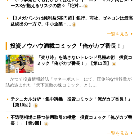
ースXが抱えるリスクの数々「絶対…
【3メガバンクは純利益5兆円超】銀行、商社、ゼネコンは最高
益続出の一方で、中小企業・…
一覧を見る
投資ノウハウ満載コミック「俺がカブ番長！」
「売り時」を逃さないトレンド見極め術 投資コ
ミック「俺がカブ番長！」【第11回】
かつて投資情報雑誌「マネーポスト」にて、圧倒的な情報量が
詰め込まれた「天下無敵の株コミック」とし…
テクニカル分析・集中講義 投資コミック「俺がカブ番長！」
【第10回】
不透明相場に勝つ信用取引の極意 投資コミック「俺がカブ番
長！」【第9回】
一覧を見る