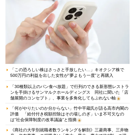
「この恐ろしい株はさっさと手放したい…」キオクシア株で
500万円の利益を出した女性が“夢よもう一度”と再購入
「30種類以上のパン食べ放題」で行列のできる新形態レストラ
ンを手掛けるサンマルクホールディングス 同社に聞いた「店
舗展開のコンセプト」、事業を多角化してもぶれない軸
「何がやりたいのか分からない」竹中平蔵氏が語る高市内閣の
評価 「給付付き税額控除はその場しのぎ」いま不可欠なの
は“社会保障制度の改革議論”と指摘
《商社の大学別就職者数ランキングを解剖》三菱商事、三井物