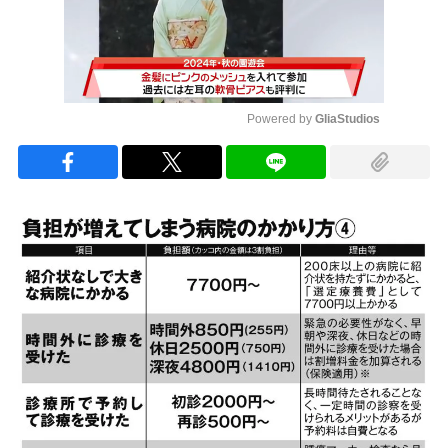
Powered by 
GliaStudios
Mute