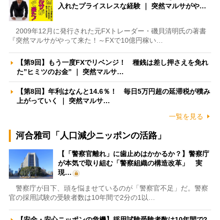
入れたプライスレスな経験 ｜ 突然マルサがや…
2009年12月に発行された元FXトレーダー・磯貝清明氏の著書
『突然マルサがやって来た！～FXで10億円稼い…
【第9回】もう一度FXでリベンジ！ 種銭は差し押さえを免れ
た”ヒミツのお金” ｜ 突然マルサ…
【第8回】年利はなんと14.6％！ 毎日5万円超の延滞税が積み
上がっていく ｜ 突然マルサ…
一覧を見る
河合雅司「人口減少ニッポンの活路」
【「警察官離れ」に歯止めはかかるか？】警察庁
が本気で取り組む「警察組織の構造改革」 実
現…
警察庁が目下、頭を悩ませているのが「警察官不足」だ。警察
官の採用試験の受験者数は10年間で2分の1以…
【安全・安心ニッポンの危機】採用試験受験者数は10年間で2