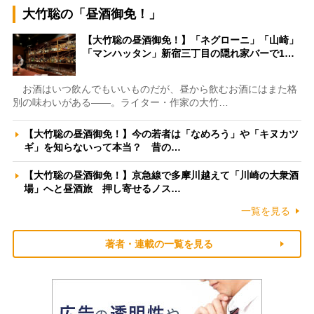
大竹聡の「昼酒御免！」
【大竹聡の昼酒御免！】「ネグローニ」「山崎」
「マンハッタン」新宿三丁目の隠れ家バーで1…
お酒はいつ飲んでもいいものだが、昼から飲むお酒にはまた格
別の味わいがある――。ライター・作家の大竹…
【大竹聡の昼酒御免！】今の若者は「なめろう」や「キヌカツ
ギ」を知らないって本当？ 昔の…
【大竹聡の昼酒御免！】京急線で多摩川越えて「川崎の大衆酒
場」へと昼酒旅 押し寄せるノス…
一覧を見る
著者・連載の一覧を見る