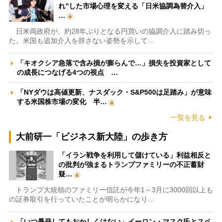
れ”した市場心理を変える「日米協調為替介入」
…
日米両政府が、約28年ぶりとなる円買いの協調介入に踏み切っ
た。米国も追加介入を辞さない姿勢を示して…
「キオクシア急落で含み損が膨らんで…」損失を投資家として
の成長につなげる4つの視点 …
「NYダウは高値更新、ナスダック・S&P500は足踏み」が意味
する米国株市場の変化 半…
一覧を見る
大前研一「ビジネス新大陸」の歩き方
「イラン戦争を利用して儲けている」利益相反と
の批判が強まるトランプファミリーの不正蓄財
疑…
トランプ大統領のファミリー信託が今年1～3月に3000回以上も
の証券取引を行っていたことが明らかになり…
「いつ暴発してもおかしくはない」イーロン・マスク氏とスペ