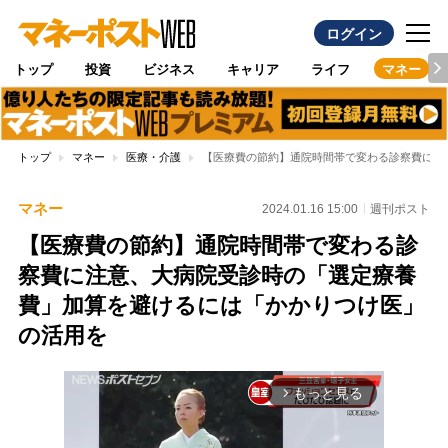
ログイン
トップ
投資
ビジネス
キャリア
ライフ
マネー
トップ
マネー
医療・介護
【医療費の節約】通院時間帯で変わる診察費に注
マネー
2024.01.16 15:00
週刊ポスト
【医療費の節約】通院時間帯で変わる診
察費に注意、大病院受診時の「選定療養
費」加算を避けるには「かかりつけ医」
の活用を
もっと見る
arrow_forward_ios