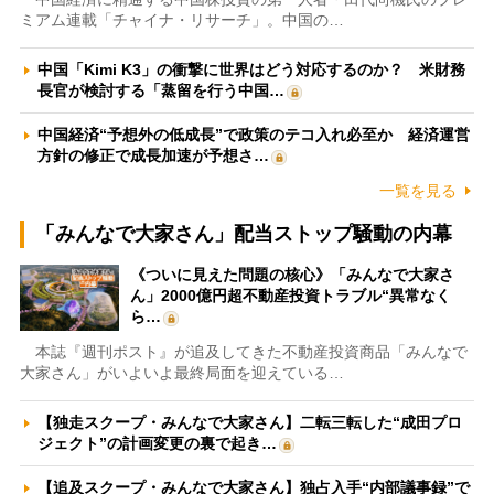
ミアム連載「チャイナ・リサーチ」。中国の…
中国「Kimi K3」の衝撃に世界はどう対応するのか？ 米財務
長官が検討する「蒸留を行う中国…
中国経済“予想外の低成長”で政策のテコ入れ必至か 経済運営
方針の修正で成長加速が予想さ…
一覧を見る
「みんなで大家さん」配当ストップ騒動の内幕
《ついに見えた問題の核心》「みんなで大家さ
ん」2000億円超不動産投資トラブル“異常なく
ら…
本誌『週刊ポスト』が追及してきた不動産投資商品「みんなで
大家さん」がいよいよ最終局面を迎えている…
【独走スクープ・みんなで大家さん】二転三転した“成田プロ
ジェクト”の計画変更の裏で起き…
【追及スクープ・みんなで大家さん】独占入手“内部議事録”で