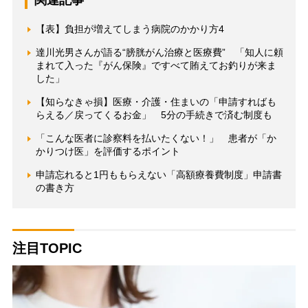
【表】負担が増えてしまう病院のかかり方4
達川光男さんが語る“膀胱がん治療と医療費” 「知人に頼
まれて入った『がん保険』ですべて賄えてお釣りが来ま
した」
【知らなきゃ損】医療・介護・住まいの「申請すればも
らえる／戻ってくるお金」 5分の手続きで済む制度も
「こんな医者に診察料を払いたくない！」 患者が「か
かりつけ医」を評価するポイント
申請忘れると1円ももらえない「高額療養費制度」申請書
の書き方
注目TOPIC