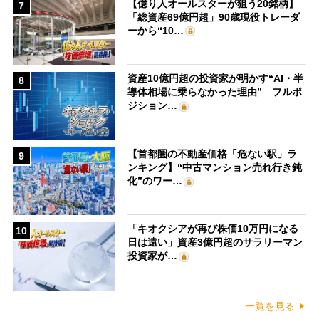
【億り人オールスターが狙う20銘柄】
7
「総資産69億円超」90歳現役トレーダ
ーから“10…
資産10億円超の投資家が明かす“AI・半
8
導体相場に乗らなかった理由” フルポ
ジション…
【首都圏の不動産価格「危ない駅」ラ
9
ンキング】“中古マンション売れ行き鈍
化”のワー…
「キオクシアが再び株価10万円になる
10
日は遠い」資産3億円超のサラリーマン
投資家が…
一覧を見る