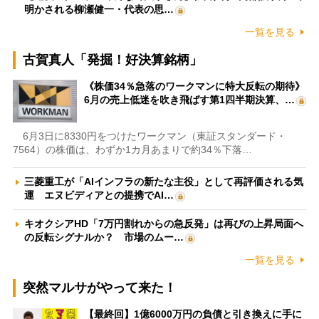
明かされる柳瀬健一・代表の思…
一覧を見る
古賀真人「発掘！好決算銘柄」
《株価34％急落のワークマンに特大反転の期待》
6月の売上低迷を吹き飛ばす第1四半期決算、…
6月3日に8330円をつけたワークマン（東証スタンダード・
7564）の株価は、わずか1カ月あまりで約34％下落…
三菱重工が「AIインフラの新たな主役」として再評価される気
運 エヌビディアとの提携でAI…
キオクシアHD「7万円割れからの急反発」は再びの上昇局面へ
の反転シグナルか？ 市場のムー…
一覧を見る
突然マルサがやって来た！
【最終回】1億6000万円の負債と引き換えに手に