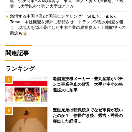
産、住友商事への就職者は「東大・早大・慶大で約6割」の現
実 3大学以外で強い大学はどこか
急増する中国企業の“国籍ロンダリング” SHEIN、TikTok、
Temu…本社機能を海外に移転させ、トランプ関税の回避を狙
う 現地人を隠れ蓑にした中国企業の農業参入・土地取得への
懸念も
関連記事
ランキング
老舗遊技機メーカー・豊丸産業がパチ
1
ンコ事業停止の背景 大手と中小の格
差拡大に拍車…
豊臣兄弟は転戦続きでなぜ軍費が続い
2
たのか？ 信長亡き後、秀吉・秀長の
突出した経済…