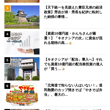
【天下統一を見据えた豊臣兄弟の経済
3
政策】秀吉が弟・秀長を紀伊に転封し
た納得の事情…
【資産10億円超・かんちさんが厳
4
選！】「キオクシアの次」に資金が流
れる期待の高…
【キオクシアが「配当」導入へ】それ
5
でも資産10億円超の配当株投資の達人
が「買う…
「北海道で知らない人はいない！」道
6
民熱愛のカップ焼きそば「やきそば弁
当」、最大の…