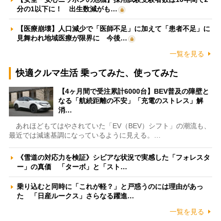
分の1以下に！ 出生数減がも…
【医療崩壊】人口減少で「医師不足」に加えて「患者不足」に
見舞われ地域医療が限界に 今後…
一覧を見る
快適クルマ生活 乗ってみた、使ってみた
【4ヶ月間で受注累計6000台】BEV普及の障壁と
なる「航続距離の不安」「充電のストレス」解
消…
あれほどもてはやされていた「EV（BEV）シフト」の潮流も、
最近では減速基調になっているように見える。…
《雪道の対応力を検証》シビアな状況で実感した「フォレスタ
ー」の真価 「ターボ」と「スト…
乗り込むと同時に「これが軽？」と戸惑うのには理由があっ
た 「日産ルークス」さらなる躍進…
一覧を見る