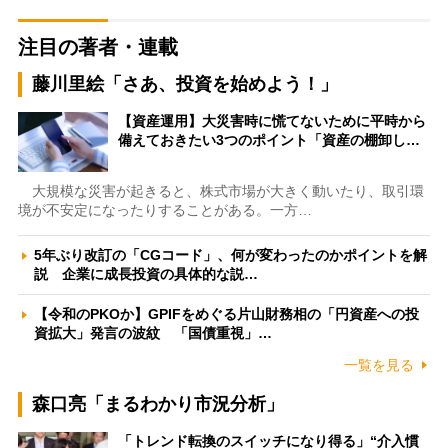
注目の著者・連載
藤川里絵「さあ、投資を始めよう！」
【資産運用】大災害時に慌てないために平時から
備えておきたい3つのポイント「資産の棚卸し…
大規模な災害が起きると、株式市場が大きく動いたり、取引環
境が不安定になったりすることがある。一方…
5年ぶり改訂の「CGコード」、何が変わったのかポイントを解
説 企業に成長投資の具体的な説…
【令和のPKOか】GPIFをめぐる片山財務相の「円資産への投
資拡大」発言の波紋 「国債重視」…
一覧を見る
森口亮「まるわかり市況分析」
「トレンド転換のスイッチになり得る」“介入慣