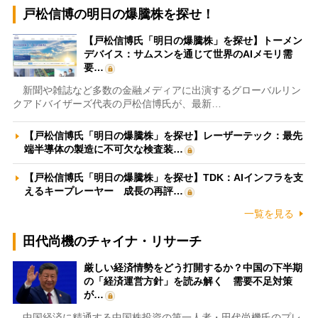
戸松信博の明日の爆騰株を探せ！
【戸松信博氏「明日の爆騰株」を探せ】トーメン
デバイス：サムスンを通じて世界のAIメモリ需
要…
新聞や雑誌など多数の金融メディアに出演するグローバルリン
クアドバイザーズ代表の戸松信博氏が、最新…
【戸松信博氏「明日の爆騰株」を探せ】レーザーテック：最先
端半導体の製造に不可欠な検査装…
【戸松信博氏「明日の爆騰株」を探せ】TDK：AIインフラを支
えるキープレーヤー 成長の再評…
一覧を見る
田代尚機のチャイナ・リサーチ
厳しい経済情勢をどう打開するか？中国の下半期
の「経済運営方針」を読み解く 需要不足対策
が…
中国経済に精通する中国株投資の第一人者・田代尚機氏のプレ