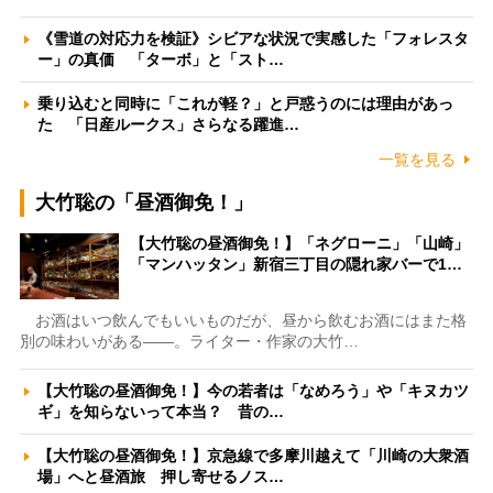
《雪道の対応力を検証》シビアな状況で実感した「フォレスタ
ー」の真価 「ターボ」と「スト…
乗り込むと同時に「これが軽？」と戸惑うのには理由があっ
た 「日産ルークス」さらなる躍進…
一覧を見る
大竹聡の「昼酒御免！」
【大竹聡の昼酒御免！】「ネグローニ」「山崎」
「マンハッタン」新宿三丁目の隠れ家バーで1…
お酒はいつ飲んでもいいものだが、昼から飲むお酒にはまた格
別の味わいがある――。ライター・作家の大竹…
【大竹聡の昼酒御免！】今の若者は「なめろう」や「キヌカツ
ギ」を知らないって本当？ 昔の…
【大竹聡の昼酒御免！】京急線で多摩川越えて「川崎の大衆酒
場」へと昼酒旅 押し寄せるノス…