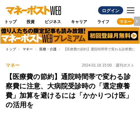
ログイン
トップ
投資
ビジネス
キャリア
ライフ
マネー
トップ
マネー
医療・介護
【医療費の節約】通院時間帯で変わる診察費に注
マネー
2024.01.16 15:00
週刊ポスト
【医療費の節約】通院時間帯で変わる診
察費に注意、大病院受診時の「選定療養
費」加算を避けるには「かかりつけ医」
の活用を
Loaded
:
100.00%
/
Unmute