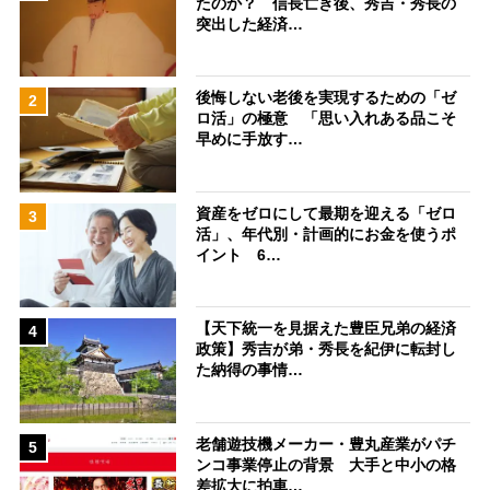
たのか？ 信長亡き後、秀吉・秀長の
突出した経済…
後悔しない老後を実現するための「ゼ
2
ロ活」の極意 「思い入れある品こそ
早めに手放す…
資産をゼロにして最期を迎える「ゼロ
3
活」、年代別・計画的にお金を使うポ
イント 6…
【天下統一を見据えた豊臣兄弟の経済
4
政策】秀吉が弟・秀長を紀伊に転封し
た納得の事情…
老舗遊技機メーカー・豊丸産業がパチ
5
ンコ事業停止の背景 大手と中小の格
差拡大に拍車…