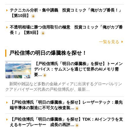
テクニカル分析・集中講義 投資コミック「俺がカブ番長！」
【第10回】
不透明相場に勝つ信用取引の極意 投資コミック「俺がカブ番
長！」【第9回】
一覧を見る
戸松信博の明日の爆騰株を探せ！
【戸松信博氏「明日の爆騰株」を探せ】トーメン
デバイス：サムスンを通じて世界のAIメモリ需
要…
新聞や雑誌など多数の金融メディアに出演するグローバルリン
クアドバイザーズ代表の戸松信博氏が、最新…
【戸松信博氏「明日の爆騰株」を探せ】レーザーテック：最先
端半導体の製造に不可欠な検査装…
【戸松信博氏「明日の爆騰株」を探せ】TDK：AIインフラを支
えるキープレーヤー 成長の再評…