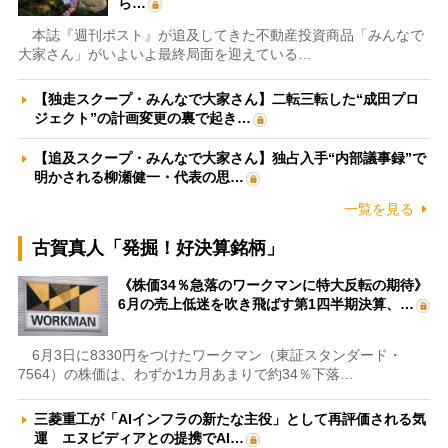
ら…
本誌『週刊ポスト』が追及してきた不動産投資商品「みんなで
大家さん」がいよいよ最終局面を迎えている…
【独走スクープ・みんなで大家さん】二転三転した“成田プロ
ジェクト”の計画変更の裏で起き…
【追及スクープ・みんなで大家さん】独占入手“内部議事録”で
明かされる柳瀬健一・代表の思…
一覧を見る
古賀真人「発掘！好決算銘柄」
《株価34％急落のワークマンに特大反転の期待》
6月の売上低迷を吹き飛ばす第1四半期決算、…
6月3日に8330円をつけたワークマン（東証スタンダード・
7564）の株価は、わずか1カ月あまりで約34％下落…
三菱重工が「AIインフラの新たな主役」として再評価される気
運 エヌビディアとの提携でAI…