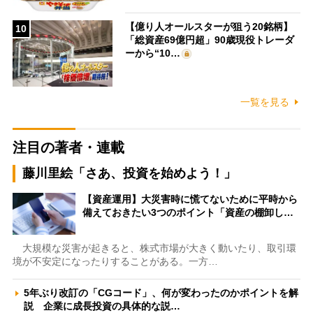
【億り人オールスターが狙う20銘柄】
10
「総資産69億円超」90歳現役トレーダ
ーから“10…
一覧を見る
注目の著者・連載
藤川里絵「さあ、投資を始めよう！」
【資産運用】大災害時に慌てないために平時から
備えておきたい3つのポイント「資産の棚卸し…
大規模な災害が起きると、株式市場が大きく動いたり、取引環
境が不安定になったりすることがある。一方…
5年ぶり改訂の「CGコード」、何が変わったのかポイントを解
説 企業に成長投資の具体的な説…