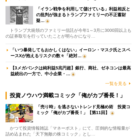
「イラン戦争を利用して儲けている」利益相反と
の批判が強まるトランプファミリーの不正蓄財
疑…
トランプ大統領のファミリー信託が今年1～3月に3000回以上も
の証券取引を行っていたことが明らかになり…
「いつ暴発してもおかしくはない」イーロン・マスク氏とスペ
ースXが抱えるリスクの数々「絶対…
【3メガバンクは純利益5兆円超】銀行、商社、ゼネコンは最高
益続出の一方で、中小企業・…
一覧を見る
投資ノウハウ満載コミック「俺がカブ番長！」
「売り時」を逃さないトレンド見極め術 投資コ
ミック「俺がカブ番長！」【第11回】
かつて投資情報雑誌「マネーポスト」にて、圧倒的な情報量が
詰め込まれた「天下無敵の株コミック」とし…