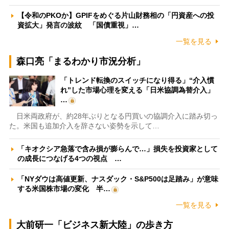
【令和のPKOか】GPIFをめぐる片山財務相の「円資産への投
資拡大」発言の波紋 「国債重視」…
一覧を見る
森口亮「まるわかり市況分析」
「トレンド転換のスイッチになり得る」“介入慣
れ”した市場心理を変える「日米協調為替介入」
…
日米両政府が、約28年ぶりとなる円買いの協調介入に踏み切っ
た。米国も追加介入を辞さない姿勢を示して…
「キオクシア急落で含み損が膨らんで…」損失を投資家として
の成長につなげる4つの視点 …
「NYダウは高値更新、ナスダック・S&P500は足踏み」が意味
する米国株市場の変化 半…
一覧を見る
大前研一「ビジネス新大陸」の歩き方