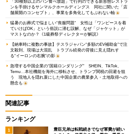
「30種類以上のパン食べ放題」で行列のできる新形態レストラ
ンを手掛けるサンマルクホールディングス 同社に聞いた「店
舗展開のコンセプト」、事業を多角化してもぶれない軸
猛暑のお葬式で悩ましい“喪服問題” 女性は「ワンピースを着
ていけばOK」という俗説に潜む誤解、なぜ「ジャケット」が
マストなのか？《1級葬祭ディレクターが解説》
【納車時に複数の事故】テスラジャパン“多額のEV補助金”で注
文殺到、現場は大混乱 トラブル続発の背後に見え隠れす
る“イーロンの右腕”の影
急増する中国企業の“国籍ロンダリング” SHEIN、TikTok、
Temu…本社機能を海外に移転させ、トランプ関税の回避を狙
う 現地人を隠れ蓑にした中国企業の農業参入・土地取得への
懸念も
関連記事
ランキング
豊臣兄弟は転戦続きでなぜ軍費が続い
1