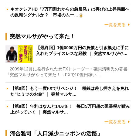
キオクシアHD「7万円割れからの急反発」は再びの上昇局面へ
の反転シグナルか？ 市場のムー…
一覧を見る
突然マルサがやって来た！
【最終回】1億6000万円の負債と引き換えに手に
入れたプライスレスな経験 ｜ 突然マルサがや…
2009年12月に発行された元FXトレーダー・磯貝清明氏の著書
『突然マルサがやって来た！～FXで10億円稼い…
【第9回】もう一度FXでリベンジ！ 種銭は差し押さえを免れ
た”ヒミツのお金” ｜ 突然マルサ…
【第8回】年利はなんと14.6％！ 毎日5万円超の延滞税が積み
上がっていく ｜ 突然マルサ…
一覧を見る
河合雅司「人口減少ニッポンの活路」