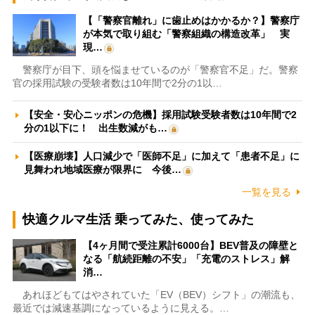
【「警察官離れ」に歯止めはかかるか？】警察庁
が本気で取り組む「警察組織の構造改革」 実
現…
警察庁が目下、頭を悩ませているのが「警察官不足」だ。警察
官の採用試験の受験者数は10年間で2分の1以…
【安全・安心ニッポンの危機】採用試験受験者数は10年間で2
分の1以下に！ 出生数減がも…
【医療崩壊】人口減少で「医師不足」に加えて「患者不足」に
見舞われ地域医療が限界に 今後…
一覧を見る
快適クルマ生活 乗ってみた、使ってみた
【4ヶ月間で受注累計6000台】BEV普及の障壁と
なる「航続距離の不安」「充電のストレス」解
消…
あれほどもてはやされていた「EV（BEV）シフト」の潮流も、
最近では減速基調になっているように見える。…