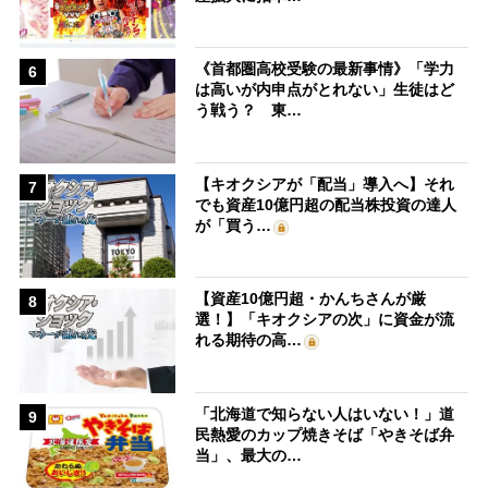
《首都圏高校受験の最新事情》「学力
6
は高いが内申点がとれない」生徒はど
う戦う？ 東…
【キオクシアが「配当」導入へ】それ
7
でも資産10億円超の配当株投資の達人
が「買う…
【資産10億円超・かんちさんが厳
8
選！】「キオクシアの次」に資金が流
れる期待の高…
「北海道で知らない人はいない！」道
9
民熱愛のカップ焼きそば「やきそば弁
当」、最大の…