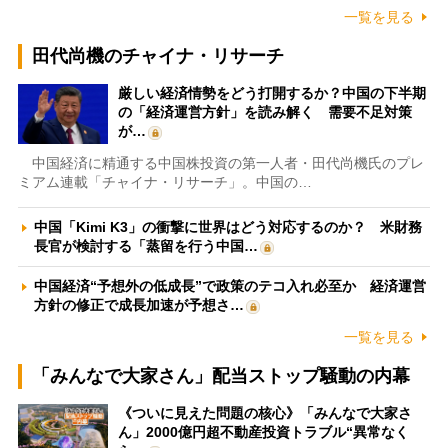
一覧を見る
田代尚機のチャイナ・リサーチ
厳しい経済情勢をどう打開するか？中国の下半期
の「経済運営方針」を読み解く 需要不足対策
が…
中国経済に精通する中国株投資の第一人者・田代尚機氏のプレ
ミアム連載「チャイナ・リサーチ」。中国の…
中国「Kimi K3」の衝撃に世界はどう対応するのか？ 米財務
長官が検討する「蒸留を行う中国…
中国経済“予想外の低成長”で政策のテコ入れ必至か 経済運営
方針の修正で成長加速が予想さ…
一覧を見る
「みんなで大家さん」配当ストップ騒動の内幕
《ついに見えた問題の核心》「みんなで大家さ
ん」2000億円超不動産投資トラブル“異常なく