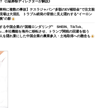
？《1級葬祭ディレクターが解説》
車時に複数の事故】テスラジャパン“多額のEV補助金”で注文殺
現場は大混乱 トラブル続発の背後に見え隠れする“イーロン
腕”の影
する中国企業の“国籍ロンダリング” SHEIN、TikTok、
mu…本社機能を海外に移転させ、トランプ関税の回避を狙う
人を隠れ蓑にした中国企業の農業参入・土地取得への懸念も