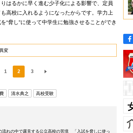
りはるかに早く進む少子化による影響で、定員
ても高校に入れるようになったからです。学力上
を“脅し”に使って中学生に勉強させることができ
異変
1
2
3
費
清水典之
高校受験
の流れの中で露見する公立高校の苦境 「入試を脅しに使っ