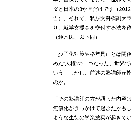
ダと日本の3か国だけです（20
告）。それで、私が文科省副大
り、就学支援金を交付する法を作
（鈴木氏、以下同）
少子化対策や格差是正とは関係
めた“人権”の一つだった。世界
いう。しかし、前述の塾講師が
のか。
「その塾講師の方が語った内容
無償化がきっかけで起きたかも
ような生徒の学業放棄が起きて