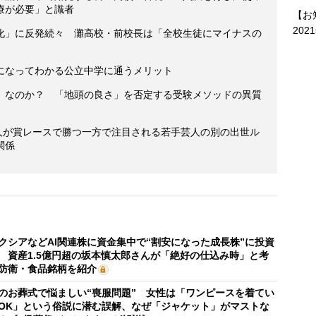
療が必要」と識者
【お
202
化」に反発続々 灘高校・前校長は「全校生徒にマイナスの
になってわかる公立中学に通うメリット
」なのか？ 「地頭の良さ」を否定する受験メソッドの異質
芸人が賞レースで勝つ一方で注目される若手芸人の別の出世ル
関係
クシアなどAI関連株に資金集中で“割安になった成長株”に投資
 資産1.5億円超の坂本慎太郎さんが「絶好の仕込み時」と考
防衛・食品銘柄を紹介
のお葬式で悩ましい“喪服問題” 女性は「ワンピースを着てい
OK」という俗説に潜む誤解、なぜ「ジャケット」がマストな