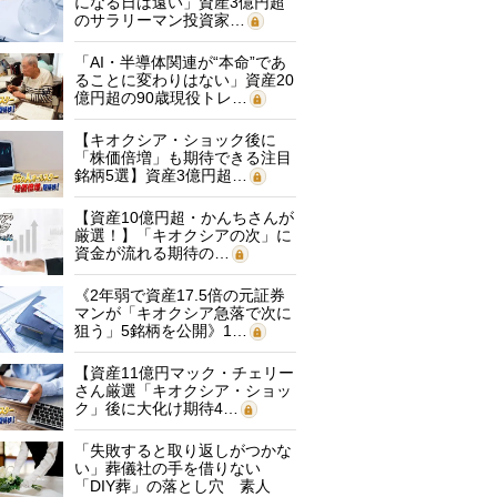
になる日は遠い」資産3億円超
のサラリーマン投資家…
「AI・半導体関連が“本命”であ
ることに変わりはない」資産20
億円超の90歳現役トレ…
【キオクシア・ショック後に
「株価倍増」も期待できる注目
銘柄5選】資産3億円超…
【資産10億円超・かんちさんが
厳選！】「キオクシアの次」に
資金が流れる期待の…
《2年弱で資産17.5倍の元証券
マンが「キオクシア急落で次に
狙う」5銘柄を公開》1…
【資産11億円マック・チェリー
さん厳選「キオクシア・ショッ
ク」後に大化け期待4…
「失敗すると取り返しがつかな
い」葬儀社の手を借りない
「DIY葬」の落とし穴 素人