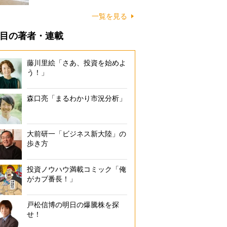
に…
一覧を見る
目の著者・連載
藤川里絵「さあ、投資を始めよ
う！」
森口亮「まるわかり市況分析」
大前研一「ビジネス新大陸」の
歩き方
投資ノウハウ満載コミック「俺
がカブ番長！」
戸松信博の明日の爆騰株を探
せ！