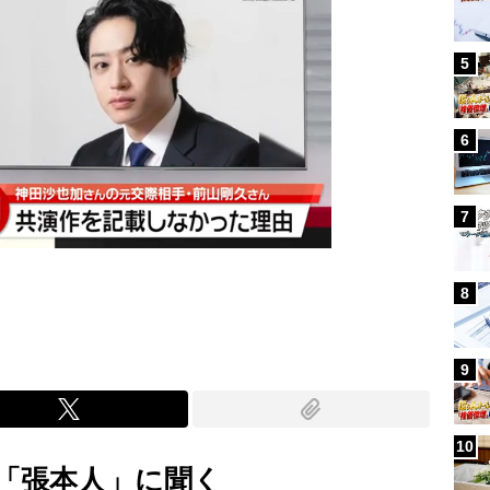
5
6
7
8
9
10
「張本人」に聞く