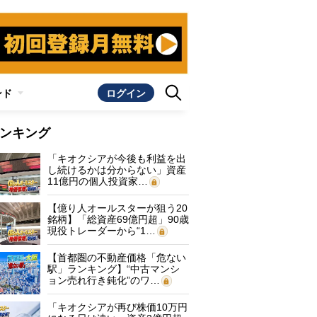
ンド
ログイン
ンキング
「キオクシアが今後も利益を出
し続けるかは分からない」資産
11億円の個人投資家…
【億り人オールスターが狙う20
銘柄】「総資産69億円超」90歳
現役トレーダーから“1…
【首都圏の不動産価格「危ない
駅」ランキング】“中古マンシ
ョン売れ行き鈍化”のワ…
「キオクシアが再び株価10万円