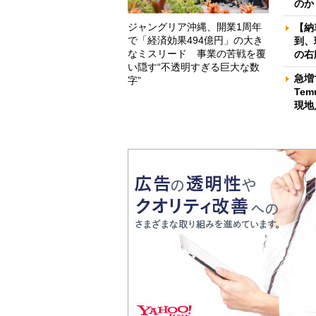
のか
ジャングリア沖縄、開業1周年
【納
で「経済効果494億円」の大き
到、
なミスリード 事業の苦戦を覆
の右
い隠す“不透明すぎる巨大な数
急増
字”
Te
現地