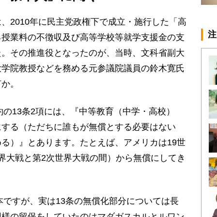
2010年に民主党政権下で成立・施行した「高
注
る授業料の不徴収及び高等学校等就学支援金の支
た。その推進役となったのが、当時、文科省副大
大学院教授などを務める元参議院議員の鈴木寛氏
何か。
約の13条2項には、『中等教育（中学・高校）
にする（ただちに誰もが無償とする必要はない
る）』とあります。たとえば、アメリカは19世
界大戦と第2次世界大戦の間）から無償にしてき
本ですが、実は13条の無償化部分については長
同様の留保をしていたのはマダガスカルとルワン