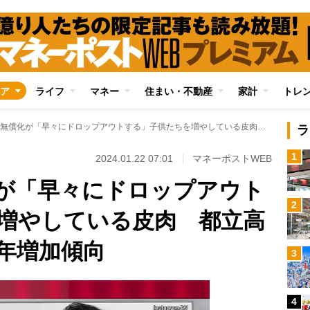
ア
ライフ
マネー
住まい・不動産
家計
トレ
高校授業料無償化が「早々にドロップアウトする」子供たちを増やしている皮肉 都立高校の定員割れも毎年増加傾向
ラ
1
2024.01.22 07:01
マネーポストWEB
が「早々にドロップアウト
2
増やしている皮肉 都立高
年増加傾向
3
4