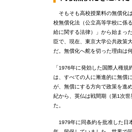
そもそも高校授業料の無償化は、
校無償化法（公立高等学校に係
給に関する法律）」から始まっ
臣で、現在、東京大学公共政策
だ。無償化へ舵を切った理由は
「1976年に発効した国際人権規
は、すべての人に漸進的に無償
が、無償にする方向で政策を進め
紀から、英仏は戦間期（第1次世
た。
1979年に同条約を批准した日
年、留保していました。世界で