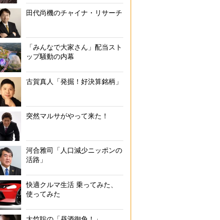
田代尚機のチャイナ・リサーチ
「みんなで大家さん」配当スト
ップ騒動の内幕
古賀真人「発掘！好決算銘柄」
突然マルサがやって来た！
河合雅司「人口減少ニッポンの
活路」
快適クルマ生活 乗ってみた、
使ってみた
大竹聡の「昼酒御免！」