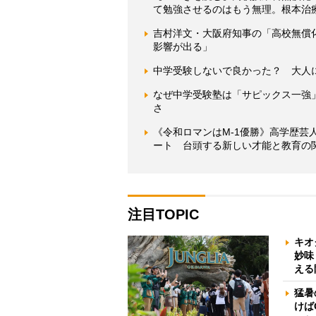
て勉強させるのはもう無理。根本治
吉村洋文・大阪府知事の「高校無償
影響が出る」
中学受験しないで良かった？ 大人
なぜ中学受験塾は「サピックス一強
さ
《令和ロマンはM-1優勝》高学歴
ート 台頭する新しい才能と教育の
注目TOPIC
キオ
妙味
える
猛暑
けば