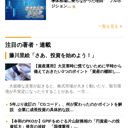
導体相場に乗らなかった理由” フルポ
ジション…
一覧を見る
注目の著者・連載
藤川里絵「さあ、投資を始めよう！」
【資産運用】大災害時に慌てないために平時から
備えておきたい3つのポイント「資産の棚卸し…
大規模な災害が起きると、株式市場が大きく動いたり、取引環
境が不安定になったりすることがある。一方…
5年ぶり改訂の「CGコード」、何が変わったのかポイントを解
説 企業に成長投資の具体的な説…
【令和のPKOか】GPIFをめぐる片山財務相の「円資産への投
資拡大」発言の波紋 「国債重視」…