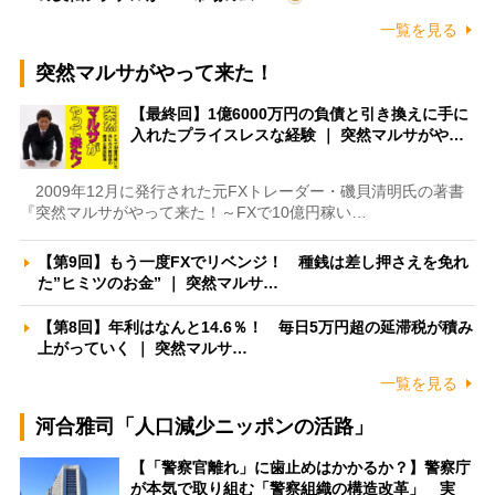
一覧を見る
突然マルサがやって来た！
【最終回】1億6000万円の負債と引き換えに手に
入れたプライスレスな経験 ｜ 突然マルサがや…
2009年12月に発行された元FXトレーダー・磯貝清明氏の著書
『突然マルサがやって来た！～FXで10億円稼い…
【第9回】もう一度FXでリベンジ！ 種銭は差し押さえを免れ
た”ヒミツのお金” ｜ 突然マルサ…
【第8回】年利はなんと14.6％！ 毎日5万円超の延滞税が積み
上がっていく ｜ 突然マルサ…
一覧を見る
河合雅司「人口減少ニッポンの活路」
【「警察官離れ」に歯止めはかかるか？】警察庁
が本気で取り組む「警察組織の構造改革」 実