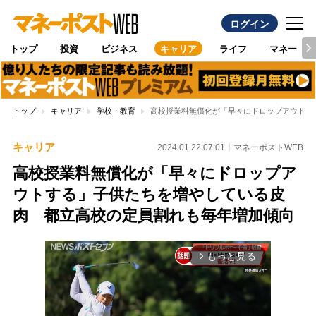
ログイン
トップ
投資
ビジネス
キャリア
ライフ
マネー
トップ
キャリア
学校・教育
高校授業料無償化が「早々にドロップアウトす
キャリア
2024.01.22 07:01
マネーポストWEB
高校授業料無償化が「早々にドロップア
ウトする」子供たちを増やしている皮
肉 都立高校の定員割れも毎年増加傾向
もっと見る
arrow_forward_ios