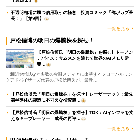
不透明相場に勝つ信用取引の極意 投資コミック「俺がカブ番
長！」【第9回】
一覧を見る
戸松信博の明日の爆騰株を探せ！
【戸松信博氏「明日の爆騰株」を探せ】トーメン
デバイス：サムスンを通じて世界のAIメモリ需
要…
新聞や雑誌など多数の金融メディアに出演するグローバルリン
クアドバイザーズ代表の戸松信博氏が、最新…
【戸松信博氏「明日の爆騰株」を探せ】レーザーテック：最先
端半導体の製造に不可欠な検査装…
【戸松信博氏「明日の爆騰株」を探せ】TDK：AIインフラを支
えるキープレーヤー 成長の再評…
一覧を見る