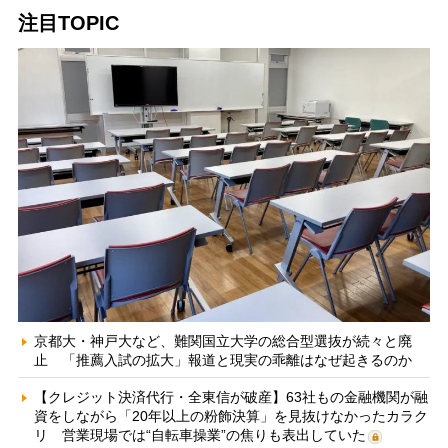
注目TOPIC
京都大・神戸大など、難関国立大学の総合型選抜が続々と廃
止 「推薦入試の拡大」報道と現実の乖離はなぜ起きるのか
【クレジット決済代行・全東信が破産】63社もの金融機関が融
資をしながら「20年以上の粉飾決算」を見抜けなかったカラク
リ 営業現場では“自転車操業”の焦りも表出していた