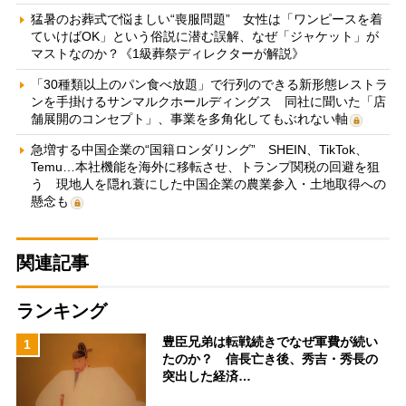
猛暑のお葬式で悩ましい“喪服問題” 女性は「ワンピースを着
ていけばOK」という俗説に潜む誤解、なぜ「ジャケット」が
マストなのか？《1級葬祭ディレクターが解説》
「30種類以上のパン食べ放題」で行列のできる新形態レストラ
ンを手掛けるサンマルクホールディングス 同社に聞いた「店
舗展開のコンセプト」、事業を多角化してもぶれない軸
急増する中国企業の“国籍ロンダリング” SHEIN、TikTok、
Temu…本社機能を海外に移転させ、トランプ関税の回避を狙
う 現地人を隠れ蓑にした中国企業の農業参入・土地取得への
懸念も
関連記事
ランキング
豊臣兄弟は転戦続きでなぜ軍費が続い
1
たのか？ 信長亡き後、秀吉・秀長の
突出した経済…