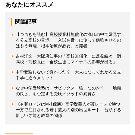
あなたにオススメ
関連記事
【つづきを読む】高校授業料無償化の流れの中で露見す
る公立高校の苦境 「入試を脅しに使って勉強させるの
はもう無理。根本治療が必要」と識者
吉村洋文・大阪府知事の「高校無償化」に反発続々 灘
高校・前校長は「全校生徒にマイナスの影響が出る」
中学受験しないで良かった？ 大人になってわかる公立
中学に通うメリット
なぜ中学受験塾は「サピックス一強」なのか？ 「地頭
の良さ」を否定する受験メソッドの異質さ
《令和ロマンはM-1優勝》高学歴芸人が賞レースで勝つ
一方で注目される若手芸人の別の出世ルート 台頭する
新しい才能と教育の関係