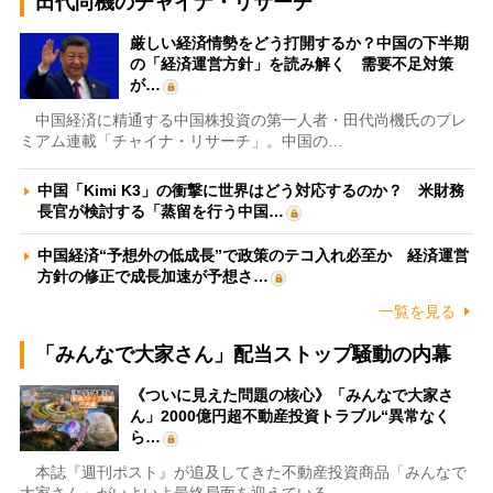
田代尚機のチャイナ・リサーチ
厳しい経済情勢をどう打開するか？中国の下半期
の「経済運営方針」を読み解く 需要不足対策
が…
中国経済に精通する中国株投資の第一人者・田代尚機氏のプレ
ミアム連載「チャイナ・リサーチ」。中国の…
中国「Kimi K3」の衝撃に世界はどう対応するのか？ 米財務
長官が検討する「蒸留を行う中国…
中国経済“予想外の低成長”で政策のテコ入れ必至か 経済運営
方針の修正で成長加速が予想さ…
一覧を見る
「みんなで大家さん」配当ストップ騒動の内幕
《ついに見えた問題の核心》「みんなで大家さ
ん」2000億円超不動産投資トラブル“異常なく
ら…
本誌『週刊ポスト』が追及してきた不動産投資商品「みんなで
大家さん」がいよいよ最終局面を迎えている…