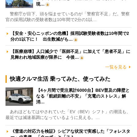
現…
警察庁が目下、頭を悩ませているのが「警察官不足」だ。警察
官の採用試験の受験者数は10年間で2分の1以…
【安全・安心ニッポンの危機】採用試験受験者数は10年間で2
分の1以下に！ 出生数減がも…
【医療崩壊】人口減少で「医師不足」に加えて「患者不足」に
見舞われ地域医療が限界に 今後…
一覧を見る
快適クルマ生活 乗ってみた、使ってみた
【4ヶ月間で受注累計6000台】BEV普及の障壁と
なる「航続距離の不安」「充電のストレス」解
消…
あれほどもてはやされていた「EV（BEV）シフト」の潮流も、
最近では減速基調になっているように見える。…
《雪道の対応力を検証》シビアな状況で実感した「フォレスタ
ー」の真価 「ターボ」と「スト…