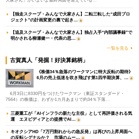
【独走スクープ・みんなで大家さん】二転三転した“成田プロ
ジェクト”の計画変更の裏で起き…
【追及スクープ・みんなで大家さん】独占入手“内部議事録”で
明かされる柳瀬健一・代表の思…
一覧を見る
古賀真人「発掘！好決算銘柄」
《株価34％急落のワークマンに特大反転の期待》
6月の売上低迷を吹き飛ばす第1四半期決算、…
6月3日に8330円をつけたワークマン（東証スタンダード・
7564）の株価は、わずか1カ月あまりで約34％下落…
三菱重工が「AIインフラの新たな主役」として再評価される気
運 エヌビディアとの提携でAI…
キオクシアHD「7万円割れからの急反発」は再びの上昇局面へ
の反転シグナルか？ 市場のムー…