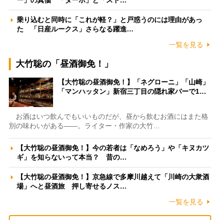
乗り込むと同時に「これが軽？」と戸惑うのには理由があっ
た 「日産ルークス」さらなる躍進…
一覧を見る
大竹聡の「昼酒御免！」
【大竹聡の昼酒御免！】「ネグローニ」「山崎」
「マンハッタン」新宿三丁目の隠れ家バーで1…
お酒はいつ飲んでもいいものだが、昼から飲むお酒にはまた格
別の味わいがある――。ライター・作家の大竹…
【大竹聡の昼酒御免！】今の若者は「なめろう」や「キヌカツ
ギ」を知らないって本当？ 昔の…
【大竹聡の昼酒御免！】京急線で多摩川越えて「川崎の大衆酒
場」へと昼酒旅 押し寄せるノス…
一覧を見る