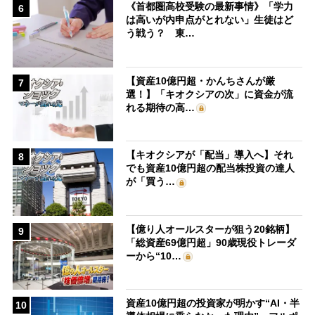
《首都圏高校受験の最新事情》「学力
6
は高いが内申点がとれない」生徒はど
う戦う？ 東…
【資産10億円超・かんちさんが厳
7
選！】「キオクシアの次」に資金が流
れる期待の高…
【キオクシアが「配当」導入へ】それ
8
でも資産10億円超の配当株投資の達人
が「買う…
【億り人オールスターが狙う20銘柄】
9
「総資産69億円超」90歳現役トレーダ
ーから“10…
資産10億円超の投資家が明かす“AI・半
10