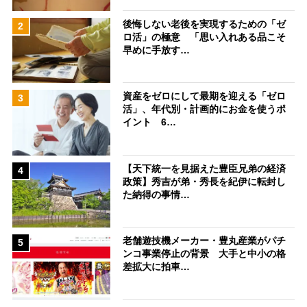
後悔しない老後を実現するための「ゼ
2
ロ活」の極意 「思い入れある品こそ
早めに手放す…
資産をゼロにして最期を迎える「ゼロ
3
活」、年代別・計画的にお金を使うポ
イント 6…
【天下統一を見据えた豊臣兄弟の経済
4
政策】秀吉が弟・秀長を紀伊に転封し
た納得の事情…
老舗遊技機メーカー・豊丸産業がパチ
5
ンコ事業停止の背景 大手と中小の格
差拡大に拍車…