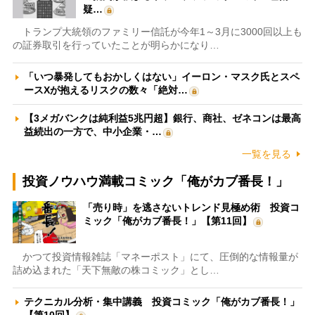
疑…
トランプ大統領のファミリー信託が今年1～3月に3000回以上も
の証券取引を行っていたことが明らかになり…
「いつ暴発してもおかしくはない」イーロン・マスク氏とスペ
ースXが抱えるリスクの数々「絶対…
【3メガバンクは純利益5兆円超】銀行、商社、ゼネコンは最高
益続出の一方で、中小企業・…
一覧を見る
投資ノウハウ満載コミック「俺がカブ番長！」
「売り時」を逃さないトレンド見極め術 投資コ
ミック「俺がカブ番長！」【第11回】
かつて投資情報雑誌「マネーポスト」にて、圧倒的な情報量が
詰め込まれた「天下無敵の株コミック」とし…
テクニカル分析・集中講義 投資コミック「俺がカブ番長！」
【第10回】