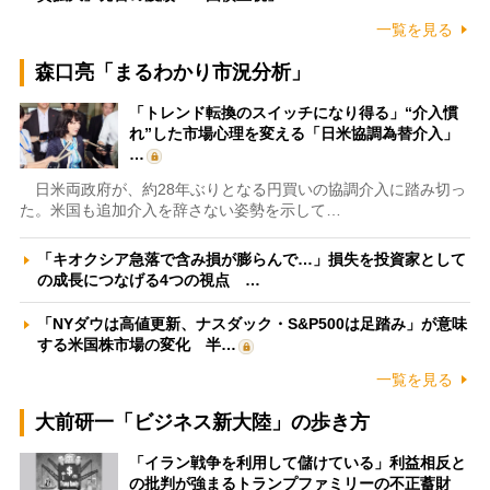
一覧を見る
森口亮「まるわかり市況分析」
「トレンド転換のスイッチになり得る」“介入慣
れ”した市場心理を変える「日米協調為替介入」
…
日米両政府が、約28年ぶりとなる円買いの協調介入に踏み切っ
た。米国も追加介入を辞さない姿勢を示して…
「キオクシア急落で含み損が膨らんで…」損失を投資家として
の成長につなげる4つの視点 …
「NYダウは高値更新、ナスダック・S&P500は足踏み」が意味
する米国株市場の変化 半…
一覧を見る
大前研一「ビジネス新大陸」の歩き方
「イラン戦争を利用して儲けている」利益相反と
の批判が強まるトランプファミリーの不正蓄財