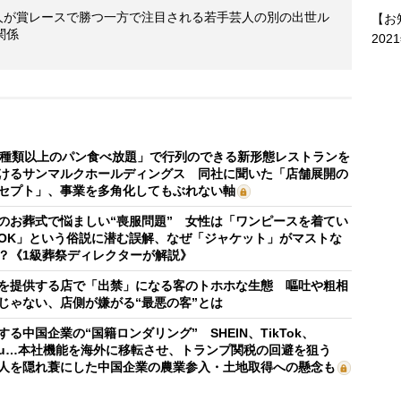
芸人が賞レースで勝つ一方で注目される若手芸人の別の出世ル
【お
関係
202
0種類以上のパン食べ放題」で行列のできる新形態レストランを
けるサンマルクホールディングス 同社に聞いた「店舗展開の
セプト」、事業を多角化してもぶれない軸
のお葬式で悩ましい“喪服問題” 女性は「ワンピースを着てい
OK」という俗説に潜む誤解、なぜ「ジャケット」がマストな
？《1級葬祭ディレクターが解説》
を提供する店で「出禁」になる客のトホホな生態 嘔吐や粗相
じゃない、店側が嫌がる“最悪の客”とは
する中国企業の“国籍ロンダリング” SHEIN、TikTok、
mu…本社機能を海外に移転させ、トランプ関税の回避を狙う
人を隠れ蓑にした中国企業の農業参入・土地取得への懸念も