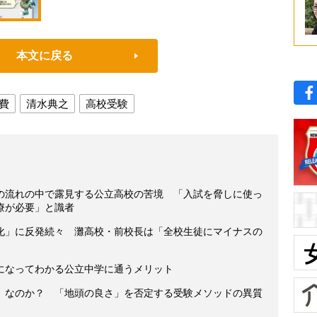
本文に戻る
費
清水典之
高校受験
の流れの中で露見する公立高校の苦境 「入試を脅しに使っ
療が必要」と識者
化」に反発続々 灘高校・前校長は「全校生徒にマイナスの
になってわかる公立中学に通うメリット
」なのか？ 「地頭の良さ」を否定する受験メソッドの異質