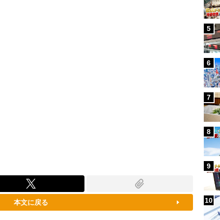
79.52%
5
6
7
8
9
10
本文に戻る