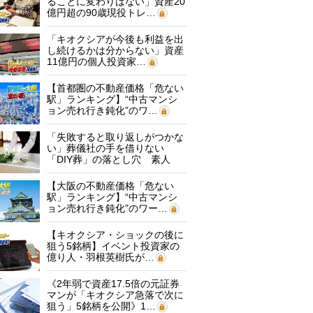
ることに変わりはない」資産20
億円超の90歳現役トレ…
「キオクシアが今後も利益を出
し続けるかは分からない」資産
11億円の個人投資家…
【首都圏の不動産価格「危ない
駅」ランキング】“中古マンシ
ョン売れ行き鈍化”のワ…
「失敗すると取り返しがつかな
い」葬儀社の手を借りない
「DIY葬」の落とし穴 素人
に…
【大阪の不動産価格「危ない
駅」ランキング】“中古マンシ
ョン売れ行き鈍化”のワー…
【キオクシア・ショックの後に
狙う5銘柄】イベント投資家の
億り人・羽根英樹氏が…
《2年弱で資産17.5倍の元証券
マンが「キオクシア急落で次に
狙う」5銘柄を公開》1…