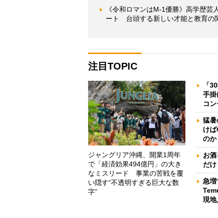
《令和ロマンはM-1優勝》高学歴
ート 台頭する新しい才能と教育の
注目TOPIC
「3
手掛
コン
猛暑
けば
のか
ジャングリア沖縄、開業1周年
お酒
で「経済効果494億円」の大き
だけ
なミスリード 事業の苦戦を覆
急増
い隠す“不透明すぎる巨大な数
Te
字”
現地