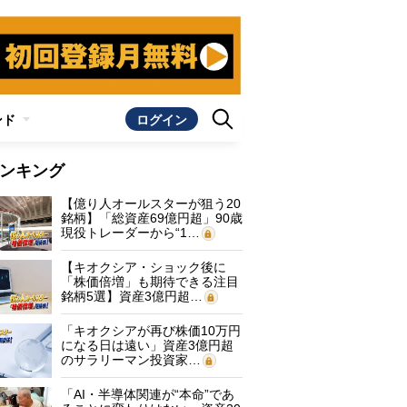
ンド
ログイン
ンキング
【億り人オールスターが狙う20
銘柄】「総資産69億円超」90歳
現役トレーダーから“1…
【キオクシア・ショック後に
「株価倍増」も期待できる注目
銘柄5選】資産3億円超…
「キオクシアが再び株価10万円
になる日は遠い」資産3億円超
のサラリーマン投資家…
「AI・半導体関連が“本命”であ