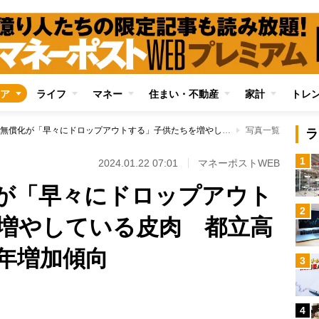
ア
ライフ
マネー
住まい・不動産
家計
トレ
高校授業料無償化が「早々にドロップアウトする」子供たちを増やしている皮肉 都立高校の定員割れも毎年増加傾向
写真一覧
ラ
1
2024.01.22 07:01
マネーポストWEB
が「早々にドロップアウト
2
増やしている皮肉 都立高
年増加傾向
3
4
Loaded
: