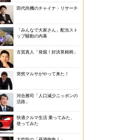
田代尚機のチャイナ・リサーチ
「みんなで大家さん」配当スト
ップ騒動の内幕
古賀真人「発掘！好決算銘柄」
突然マルサがやって来た！
河合雅司「人口減少ニッポンの
活路」
快適クルマ生活 乗ってみた、
使ってみた
大竹聡の「昼酒御免！」