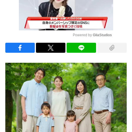
Powered by 
GliaStudios
Mute