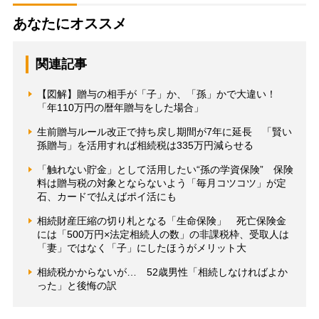
あなたにオススメ
関連記事
【図解】贈与の相手が「子」か、「孫」かで大違い！
「年110万円の暦年贈与をした場合」
生前贈与ルール改正で持ち戻し期間が7年に延長 「賢い
孫贈与」を活用すれば相続税は335万円減らせる
「触れない貯金」として活用したい“孫の学資保険” 保険
料は贈与税の対象とならないよう「毎月コツコツ」が定
石、カードで払えばポイ活にも
相続財産圧縮の切り札となる「生命保険」 死亡保険金
には「500万円×法定相続人の数」の非課税枠、受取人は
「妻」ではなく「子」にしたほうがメリット大
相続税かからないが… 52歳男性「相続しなければよか
った」と後悔の訳