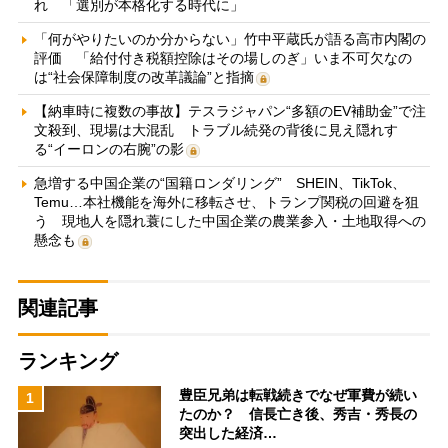
れ 「選別が本格化する時代に」
「何がやりたいのか分からない」竹中平蔵氏が語る高市内閣の
評価 「給付付き税額控除はその場しのぎ」いま不可欠なの
は“社会保障制度の改革議論”と指摘
【納車時に複数の事故】テスラジャパン“多額のEV補助金”で注
文殺到、現場は大混乱 トラブル続発の背後に見え隠れす
る“イーロンの右腕”の影
急増する中国企業の“国籍ロンダリング” SHEIN、TikTok、
Temu…本社機能を海外に移転させ、トランプ関税の回避を狙
う 現地人を隠れ蓑にした中国企業の農業参入・土地取得への
懸念も
関連記事
ランキング
豊臣兄弟は転戦続きでなぜ軍費が続い
1
たのか？ 信長亡き後、秀吉・秀長の
突出した経済…