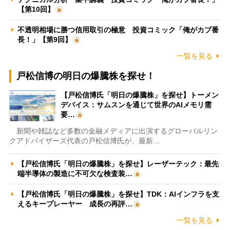
【第10回】
不透明相場に勝つ信用取引の極意 投資コミック「俺がカブ番
長！」【第9回】
一覧を見る
戸松信博の明日の爆騰株を探せ！
【戸松信博氏「明日の爆騰株」を探せ】トーメン
デバイス：サムスンを通じて世界のAIメモリ需
要…
新聞や雑誌など多数の金融メディアに出演するグローバルリン
クアドバイザーズ代表の戸松信博氏が、最新…
【戸松信博氏「明日の爆騰株」を探せ】レーザーテック：最先
端半導体の製造に不可欠な検査装…
【戸松信博氏「明日の爆騰株」を探せ】TDK：AIインフラを支
えるキープレーヤー 成長の再評…
一覧を見る