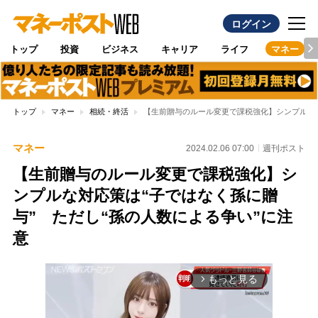
ログイン
トップ
投資
ビジネス
キャリア
ライフ
マネー
トップ
マネー
相続・終活
【生前贈与のルール変更で課税強化】シンプルな対
マネー
2024.02.06 07:00
週刊ポスト
【生前贈与のルール変更で課税強化】シ
ンプルな対応策は“子ではなく孫に贈
与” ただし“孫の人数による争い”に注
意
もっと見る
arrow_forward_ios