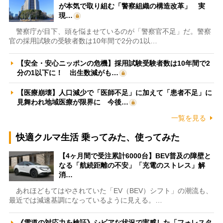
が本気で取り組む「警察組織の構造改革」 実
現…
警察庁が目下、頭を悩ませているのが「警察官不足」だ。警察
官の採用試験の受験者数は10年間で2分の1以…
【安全・安心ニッポンの危機】採用試験受験者数は10年間で2
分の1以下に！ 出生数減がも…
【医療崩壊】人口減少で「医師不足」に加えて「患者不足」に
見舞われ地域医療が限界に 今後…
一覧を見る
快適クルマ生活 乗ってみた、使ってみた
【4ヶ月間で受注累計6000台】BEV普及の障壁と
なる「航続距離の不安」「充電のストレス」解
消…
あれほどもてはやされていた「EV（BEV）シフト」の潮流も、
最近では減速基調になっているように見える。…
《雪道の対応力を検証》シビアな状況で実感した「フォレスタ