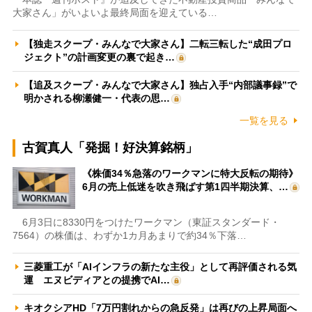
大家さん」がいよいよ最終局面を迎えている…
【独走スクープ・みんなで大家さん】二転三転した“成田プロ
ジェクト”の計画変更の裏で起き…
【追及スクープ・みんなで大家さん】独占入手“内部議事録”で
明かされる柳瀬健一・代表の思…
一覧を見る
古賀真人「発掘！好決算銘柄」
《株価34％急落のワークマンに特大反転の期待》
6月の売上低迷を吹き飛ばす第1四半期決算、…
6月3日に8330円をつけたワークマン（東証スタンダード・
7564）の株価は、わずか1カ月あまりで約34％下落…
三菱重工が「AIインフラの新たな主役」として再評価される気
運 エヌビディアとの提携でAI…
キオクシアHD「7万円割れからの急反発」は再びの上昇局面へ