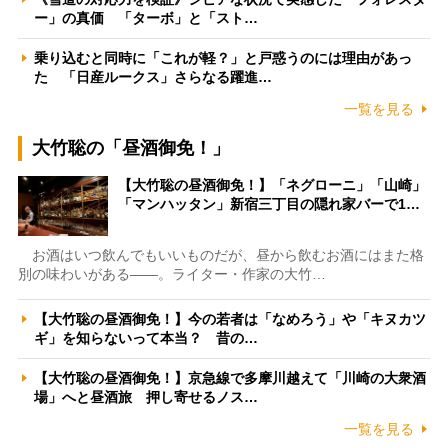
ー」の真価 「ターボ」と「スト…
乗り込むと同時に「これが軽？」と戸惑うのには理由があっ
た 「日産ルークス」さらなる躍進…
一覧を見る
大竹聡の「昼酒御免！」
【大竹聡の昼酒御免！】「ネグローニ」「山崎」
「マンハッタン」新宿三丁目の隠れ家バーで1…
お酒はいつ飲んでもいいものだが、昼から飲むお酒にはまた格
別の味わいがある――。ライター・作家の大竹…
【大竹聡の昼酒御免！】今の若者は「なめろう」や「キヌカツ
ギ」を知らないって本当？ 昔の…
【大竹聡の昼酒御免！】京急線で多摩川越えて「川崎の大衆酒
場」へと昼酒旅 押し寄せるノス…
一覧を見る