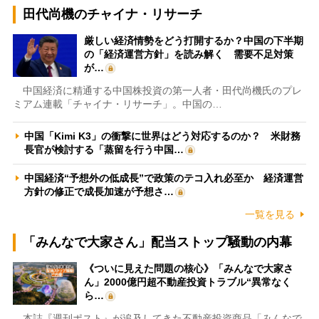
田代尚機のチャイナ・リサーチ
厳しい経済情勢をどう打開するか？中国の下半期
の「経済運営方針」を読み解く 需要不足対策
が…
中国経済に精通する中国株投資の第一人者・田代尚機氏のプレ
ミアム連載「チャイナ・リサーチ」。中国の…
中国「Kimi K3」の衝撃に世界はどう対応するのか？ 米財務
長官が検討する「蒸留を行う中国…
中国経済“予想外の低成長”で政策のテコ入れ必至か 経済運営
方針の修正で成長加速が予想さ…
一覧を見る
「みんなで大家さん」配当ストップ騒動の内幕
《ついに見えた問題の核心》「みんなで大家さ
ん」2000億円超不動産投資トラブル“異常なく
ら…
本誌『週刊ポスト』が追及してきた不動産投資商品「みんなで