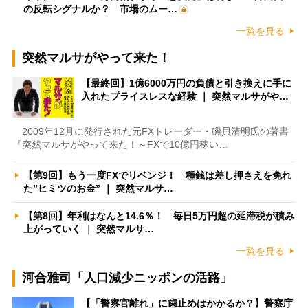
の反転シグナルか？ 市場のムー…
一覧を見る
突然マルサがやって来た！
【最終回】1億6000万円の負債と引き換えに手に
入れたプライスレスな経験 ｜ 突然マルサがや…
2009年12月に発行された元FXトレーダー・磯貝清明氏の著書
『突然マルサがやって来た！～FXで10億円稼い…
【第9回】もう一度FXでリベンジ！ 種銭は差し押さえを免れ
た”ヒミツのお金” ｜ 突然マルサ…
【第8回】年利はなんと14.6％！ 毎日5万円超の延滞税が積み
上がっていく ｜ 突然マルサ…
一覧を見る
河合雅司「人口減少ニッポンの活路」
【「警察官離れ」に歯止めはかかるか？】警察庁