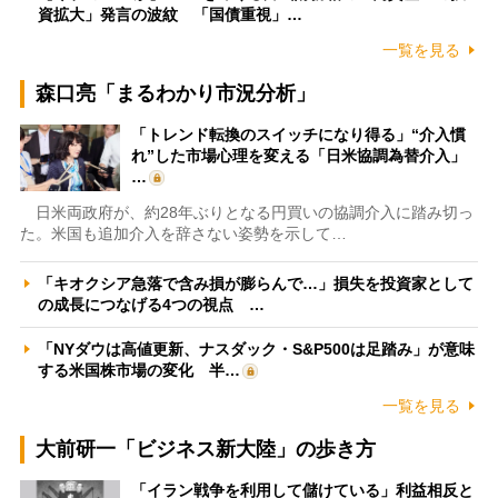
資拡大」発言の波紋 「国債重視」…
一覧を見る
森口亮「まるわかり市況分析」
「トレンド転換のスイッチになり得る」“介入慣
れ”した市場心理を変える「日米協調為替介入」
…
日米両政府が、約28年ぶりとなる円買いの協調介入に踏み切っ
た。米国も追加介入を辞さない姿勢を示して…
「キオクシア急落で含み損が膨らんで…」損失を投資家として
の成長につなげる4つの視点 …
「NYダウは高値更新、ナスダック・S&P500は足踏み」が意味
する米国株市場の変化 半…
一覧を見る
大前研一「ビジネス新大陸」の歩き方
「イラン戦争を利用して儲けている」利益相反と