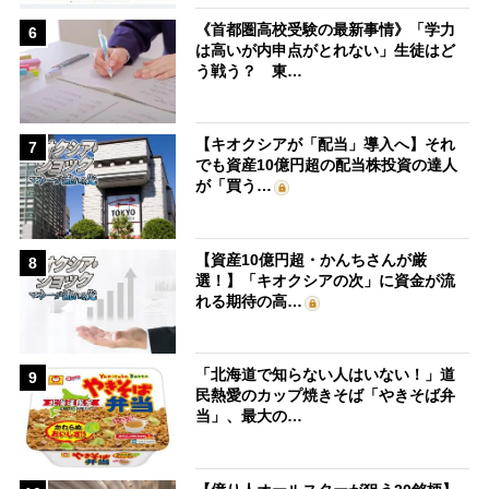
《首都圏高校受験の最新事情》「学力
6
は高いが内申点がとれない」生徒はど
う戦う？ 東…
【キオクシアが「配当」導入へ】それ
7
でも資産10億円超の配当株投資の達人
が「買う…
【資産10億円超・かんちさんが厳
8
選！】「キオクシアの次」に資金が流
れる期待の高…
「北海道で知らない人はいない！」道
9
民熱愛のカップ焼きそば「やきそば弁
当」、最大の…