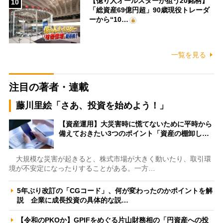
【億り人オールスターが狙う20銘柄】
10
「総資産69億円超」90歳現役トレーダ
ーから“10…
一覧を見る
注目の著者・連載
藤川里絵「さあ、投資を始めよう！」
【資産運用】大災害時に慌てないために平時から
備えておきたい3つのポイント「資産の棚卸し…
大規模な災害が起きると、株式市場が大きく動いたり、取引環
境が不安定になったりすることがある。一方…
5年ぶり改訂の「CGコード」、何が変わったのかポイントを解
説 企業に成長投資の具体的な説…
【令和のPKOか】GPIFをめぐる片山財務相の「円資産への投