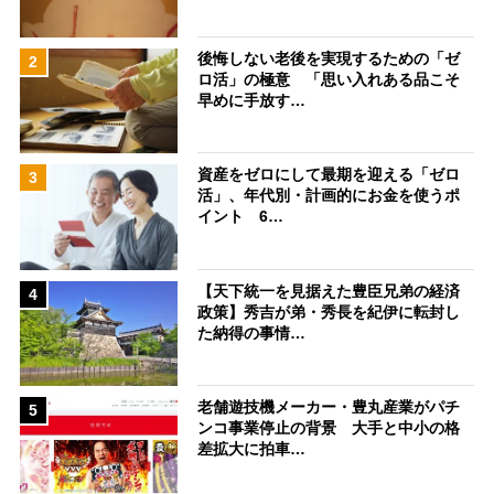
後悔しない老後を実現するための「ゼ
2
ロ活」の極意 「思い入れある品こそ
早めに手放す…
資産をゼロにして最期を迎える「ゼロ
3
活」、年代別・計画的にお金を使うポ
イント 6…
【天下統一を見据えた豊臣兄弟の経済
4
政策】秀吉が弟・秀長を紀伊に転封し
た納得の事情…
老舗遊技機メーカー・豊丸産業がパチ
5
ンコ事業停止の背景 大手と中小の格
差拡大に拍車…