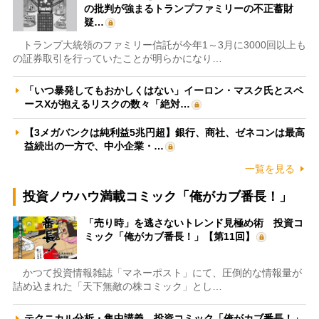
の批判が強まるトランプファミリーの不正蓄財
疑…
トランプ大統領のファミリー信託が今年1～3月に3000回以上も
の証券取引を行っていたことが明らかになり…
「いつ暴発してもおかしくはない」イーロン・マスク氏とスペ
ースXが抱えるリスクの数々「絶対…
【3メガバンクは純利益5兆円超】銀行、商社、ゼネコンは最高
益続出の一方で、中小企業・…
一覧を見る
投資ノウハウ満載コミック「俺がカブ番長！」
「売り時」を逃さないトレンド見極め術 投資コ
ミック「俺がカブ番長！」【第11回】
かつて投資情報雑誌「マネーポスト」にて、圧倒的な情報量が
詰め込まれた「天下無敵の株コミック」とし…
テクニカル分析・集中講義 投資コミック「俺がカブ番長！」