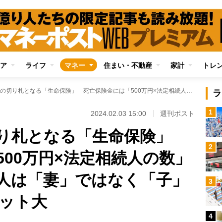
ア
ライフ
マネー
住まい・不動産
家計
トレ
相続財産圧縮の切り札となる「生命保険」 死亡保険金には「500万円×法定相続人の数」の非課税枠、受取人は「妻」ではなく「子」にしたほうがメリット大
ラ
1
2024.02.03 15:00
週刊ポスト
切り札となる「生命保険」
2
00万円×法定相続人の数」
人は「妻」ではなく「子」
3
ット大
4