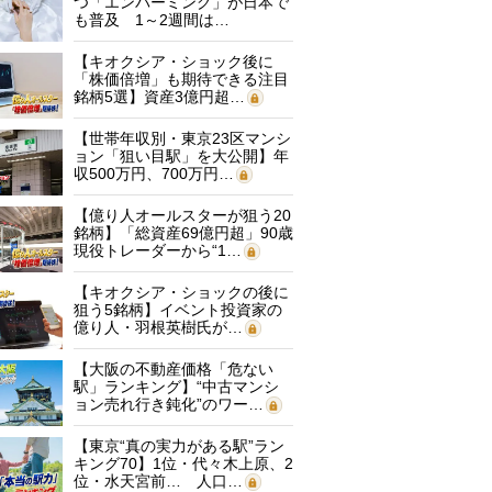
つ「エンバーミング」が日本で
も普及 1～2週間は…
【キオクシア・ショック後に
「株価倍増」も期待できる注目
銘柄5選】資産3億円超…
【世帯年収別・東京23区マンシ
ョン「狙い目駅」を大公開】年
収500万円、700万円…
【億り人オールスターが狙う20
銘柄】「総資産69億円超」90歳
現役トレーダーから“1…
【キオクシア・ショックの後に
狙う5銘柄】イベント投資家の
億り人・羽根英樹氏が…
【大阪の不動産価格「危ない
駅」ランキング】“中古マンシ
ョン売れ行き鈍化”のワー…
【東京“真の実力がある駅”ラン
キング70】1位・代々木上原、2
位・水天宮前… 人口…