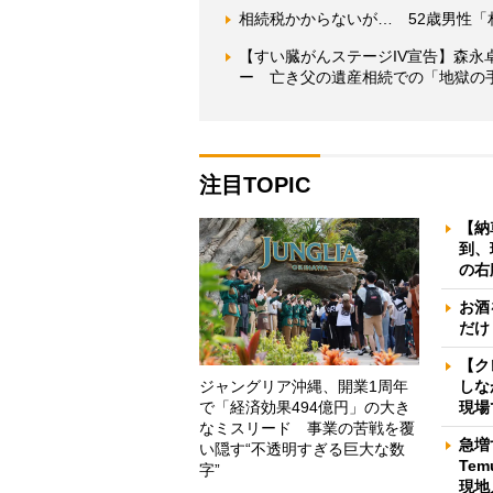
相続税かからないが… 52歳男性
【すい臓がんステージIV宣告】森永
ー 亡き父の遺産相続での「地獄の
注目TOPIC
【納
到、
の右
お酒
だけ
【ク
ジャングリア沖縄、開業1周年
しな
で「経済効果494億円」の大き
現場
なミスリード 事業の苦戦を覆
急増
い隠す“不透明すぎる巨大な数
Te
字”
現地