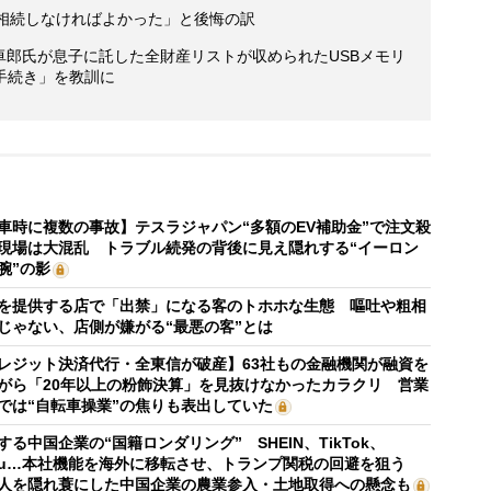
「相続しなければよかった」と後悔の訳
卓郎氏が息子に託した全財産リストが収められたUSBメモリ
手続き」を教訓に
車時に複数の事故】テスラジャパン“多額のEV補助金”で注文殺
現場は大混乱 トラブル続発の背後に見え隠れする“イーロン
腕”の影
を提供する店で「出禁」になる客のトホホな生態 嘔吐や粗相
じゃない、店側が嫌がる“最悪の客”とは
レジット決済代行・全東信が破産】63社もの金融機関が融資を
がら「20年以上の粉飾決算」を見抜けなかったカラクリ 営業
では“自転車操業”の焦りも表出していた
する中国企業の“国籍ロンダリング” SHEIN、TikTok、
mu…本社機能を海外に移転させ、トランプ関税の回避を狙う
人を隠れ蓑にした中国企業の農業参入・土地取得への懸念も