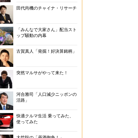
田代尚機のチャイナ・リサーチ
「みんなで大家さん」配当スト
ップ騒動の内幕
古賀真人「発掘！好決算銘柄」
突然マルサがやって来た！
河合雅司「人口減少ニッポンの
活路」
快適クルマ生活 乗ってみた、
使ってみた
大竹聡の「昼酒御免！」