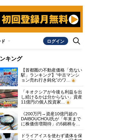
ンド
ログイン
ンキング
【首都圏の不動産価格「危ない
駅」ランキング】“中古マンシ
ョン売れ行き鈍化”のワ…
「キオクシアが今後も利益を出
し続けるかは分からない」資産
11億円の個人投資家…
《200万円→資産10億円超の
DAIBOUCHOU氏が「年末まで
に株価倍増期待」の5銘柄を…
ドライアイスを使わず遺体を保