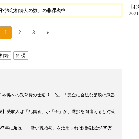
【お
円×法定相続人の数」の非課税枠
202
1
2
3
相続
節税
子や孫への教育費の仕送り…他、「完全に合法な節税の武器
険】受取人は「配偶者」か「子」か、選択を間違えると対策
7年に延長 「賢い孫贈与」を活用すれば相続税は335万