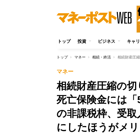
トップ
投資
ビジネス
キャリ
トップ
マネー
相続・終活
マネー
相続財産圧縮の
死亡保険金には「5
の非課税枠、受取
にしたほうがメリ