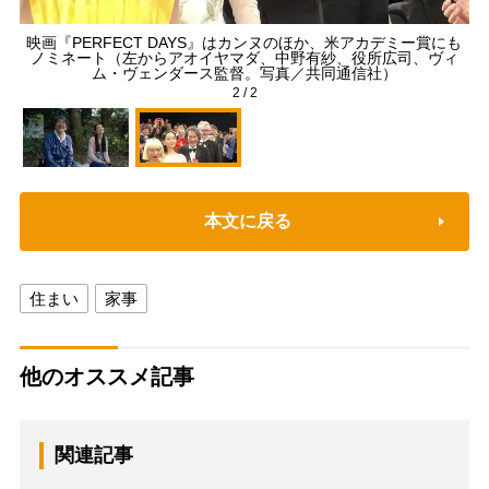
映画『PERFECT DAYS』はカンヌのほか、米アカデミー賞にも
描
ノミネート（左からアオイヤマダ、中野有紗、役所広司、ヴィ
ム・ヴェンダース監督。写真／共同通信社）
2
/
2
本文に戻る
住まい
家事
他のオススメ記事
関連記事