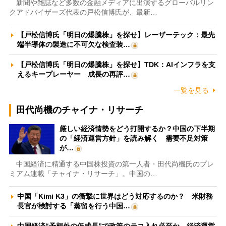
新聞や雑誌など多数の金融メディアに出演するグローバルリン
クアドバイザーズ代表の戸松信博氏が、最新…
【戸松信博氏「明日の爆騰株」を探せ】レーザーテック：最先
端半導体の製造に不可欠な検査装…
【戸松信博氏「明日の爆騰株」を探せ】TDK：AIインフラを支
えるキープレーヤー 成長の再評…
一覧を見る
田代尚機のチャイナ・リサーチ
厳しい経済情勢をどう打開するか？中国の下半期
の「経済運営方針」を読み解く 需要不足対策
が…
中国経済に精通する中国株投資の第一人者・田代尚機氏のプレ
ミアム連載「チャイナ・リサーチ」。中国の…
中国「Kimi K3」の衝撃に世界はどう対応するのか？ 米財務
長官が検討する「蒸留を行う中国…