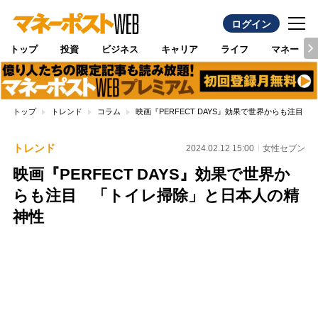
ログイン
トップ
投資
ビジネス
キャリア
ライフ
マネー
トップ
トレンド
コラム
映画『PERFECT DAYS』効果で世界からも注目
トレンド
2024.02.12 15:00
女性セブン
映画『PERFECT DAYS』効果で世界か
らも注目 「トイレ掃除」と日本人の精
神性
Loaded
:
100.00%
/
Unmute