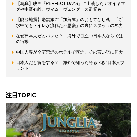
【写真】映画『PERFECT DAYS』に出演したアオイヤマ
ダや中野有紗。ヴィム・ヴェンダース監督も
【能登地震】老舗旅館「加賀屋」のおもてなし魂 「断
水中でもトイレが流れた不思議」の裏にスタッフの尽力
なぜ日本人だとバレた？ 海外で目立つ日本人ならでは
の行動
中国人客が全室禁煙のホテルで喫煙、その言い訳に仰天
日本人だと得をする？ 海外で知った誇るべき“日本人ブ
ランド”
注目TOPIC