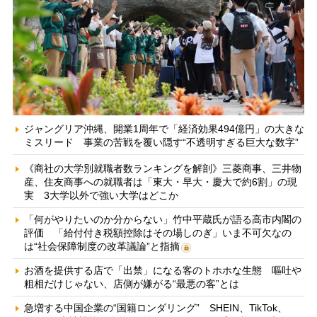
ジャングリア沖縄、開業1周年で「経済効果494億円」の大きな
ミスリード 事業の苦戦を覆い隠す“不透明すぎる巨大な数字”
《商社の大学別就職者数ランキングを解剖》三菱商事、三井物
産、住友商事への就職者は「東大・早大・慶大で約6割」の現
実 3大学以外で強い大学はどこか
「何がやりたいのか分からない」竹中平蔵氏が語る高市内閣の
評価 「給付付き税額控除はその場しのぎ」いま不可欠なの
は“社会保障制度の改革議論”と指摘
お酒を提供する店で「出禁」になる客のトホホな生態 嘔吐や
粗相だけじゃない、店側が嫌がる“最悪の客”とは
急増する中国企業の“国籍ロンダリング” SHEIN、TikTok、