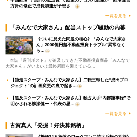
中国経済“予想外の低成長”で政策のテコ入れ必至か 経済運営
方針の修正で成長加速が予想さ…
一覧を見る
「みんなで大家さん」配当ストップ騒動の内幕
《ついに見えた問題の核心》「みんなで大家さ
ん」2000億円超不動産投資トラブル“異常なく
ら…
本誌『週刊ポスト』が追及してきた不動産投資商品「みんなで
大家さん」がいよいよ最終局面を迎えている…
【独走スクープ・みんなで大家さん】二転三転した“成田プロ
ジェクト”の計画変更の裏で起き…
【追及スクープ・みんなで大家さん】独占入手“内部議事録”で
明かされる柳瀬健一・代表の思…
一覧を見る
古賀真人「発掘！好決算銘柄」
《株価34％急落のワークマンに特大反転の期待》