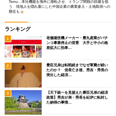
Temu…本社機能を海外に移転させ、トランプ関税の回避を狙
う 現地人を隠れ蓑にした中国企業の農業参入・土地取得への
懸念も
ランキング
老舗遊技機メーカー・豊丸産業がパチ
1
ンコ事業停止の背景 大手と中小の格
差拡大に拍車…
豊臣兄弟は転戦続きでなぜ軍費が続い
2
たのか？ 信長亡き後、秀吉・秀長の
突出した経済…
【天下統一を見据えた豊臣兄弟の経済
3
政策】秀吉が弟・秀長を紀伊に転封し
た納得の事情…