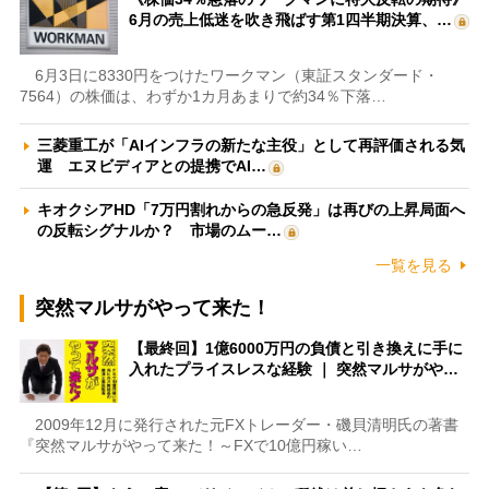
6月の売上低迷を吹き飛ばす第1四半期決算、…
6月3日に8330円をつけたワークマン（東証スタンダード・
7564）の株価は、わずか1カ月あまりで約34％下落…
三菱重工が「AIインフラの新たな主役」として再評価される気
運 エヌビディアとの提携でAI…
キオクシアHD「7万円割れからの急反発」は再びの上昇局面へ
の反転シグナルか？ 市場のムー…
一覧を見る
突然マルサがやって来た！
【最終回】1億6000万円の負債と引き換えに手に
入れたプライスレスな経験 ｜ 突然マルサがや…
2009年12月に発行された元FXトレーダー・磯貝清明氏の著書
『突然マルサがやって来た！～FXで10億円稼い…