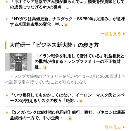
「キオクシア急落で含み損が膨らんで…」損失を投資家として
の成長につなげる4つの視点 …
「NYダウは高値更新、ナスダック・S&P500は足踏み」が意味
する米国株市場の変化 半…
一覧を見る
大前研一「ビジネス新大陸」の歩き方
「イラン戦争を利用して儲けている」利益相反と
の批判が強まるトランプファミリーの不正蓄財
疑…
トランプ大統領のファミリー信託が今年1～3月に3000回以上も
の証券取引を行っていたことが明らかになり…
「いつ暴発してもおかしくはない」イーロン・マスク氏とスペ
ースXが抱えるリスクの数々「絶対…
【3メガバンクは純利益5兆円超】銀行、商社、ゼネコンは最高
益続出の一方で、中小企業・…
一覧を見る