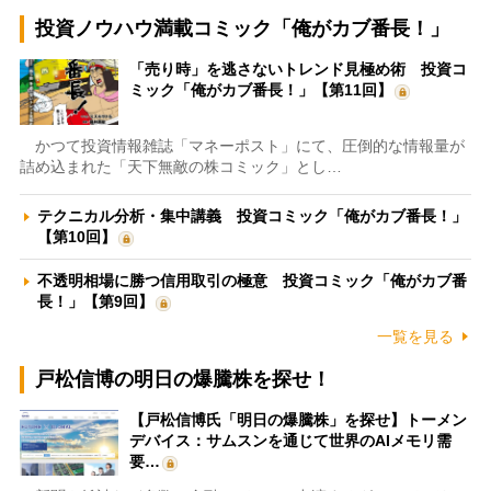
投資ノウハウ満載コミック「俺がカブ番長！」
「売り時」を逃さないトレンド見極め術 投資コ
ミック「俺がカブ番長！」【第11回】
かつて投資情報雑誌「マネーポスト」にて、圧倒的な情報量が
詰め込まれた「天下無敵の株コミック」とし…
テクニカル分析・集中講義 投資コミック「俺がカブ番長！」
【第10回】
不透明相場に勝つ信用取引の極意 投資コミック「俺がカブ番
長！」【第9回】
一覧を見る
戸松信博の明日の爆騰株を探せ！
【戸松信博氏「明日の爆騰株」を探せ】トーメン
デバイス：サムスンを通じて世界のAIメモリ需
要…