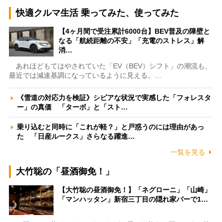
快適クルマ生活 乗ってみた、使ってみた
【4ヶ月間で受注累計6000台】BEV普及の障壁と
なる「航続距離の不安」「充電のストレス」解
消…
あれほどもてはやされていた「EV（BEV）シフト」の潮流も、
最近では減速基調になっているように見える。…
《雪道の対応力を検証》シビアな状況で実感した「フォレスタ
ー」の真価 「ターボ」と「スト…
乗り込むと同時に「これが軽？」と戸惑うのには理由があっ
た 「日産ルークス」さらなる躍進…
一覧を見る
大竹聡の「昼酒御免！」
【大竹聡の昼酒御免！】「ネグローニ」「山崎」
「マンハッタン」新宿三丁目の隠れ家バーで1…