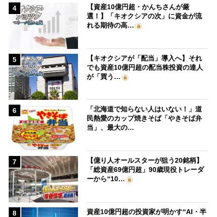
【資産10億円超・かんちさんが厳
4
選！】「キオクシアの次」に資金が流
れる期待の高…
【キオクシアが「配当」導入へ】それ
5
でも資産10億円超の配当株投資の達人
が「買う…
「北海道で知らない人はいない！」道
6
民熱愛のカップ焼きそば「やきそば弁
当」、最大の…
【億り人オールスターが狙う20銘柄】
7
「総資産69億円超」90歳現役トレーダ
ーから“10…
資産10億円超の投資家が明かす“AI・半
8