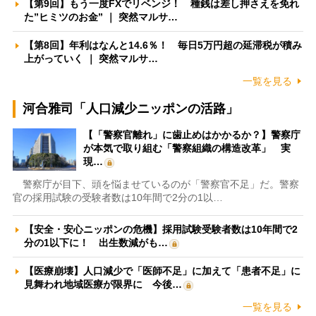
【第9回】もう一度FXでリベンジ！ 種銭は差し押さえを免れ
た”ヒミツのお金” ｜ 突然マルサ…
【第8回】年利はなんと14.6％！ 毎日5万円超の延滞税が積み
上がっていく ｜ 突然マルサ…
一覧を見る
河合雅司「人口減少ニッポンの活路」
【「警察官離れ」に歯止めはかかるか？】警察庁
が本気で取り組む「警察組織の構造改革」 実
現…
警察庁が目下、頭を悩ませているのが「警察官不足」だ。警察
官の採用試験の受験者数は10年間で2分の1以…
【安全・安心ニッポンの危機】採用試験受験者数は10年間で2
分の1以下に！ 出生数減がも…
【医療崩壊】人口減少で「医師不足」に加えて「患者不足」に
見舞われ地域医療が限界に 今後…
一覧を見る