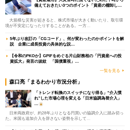
備えておきたい3つのポイント「資産の棚卸し…
大規模な災害が起きると、株式市場が大きく動いたり、取引環
境が不安定になったりすることがある。一方…
5年ぶり改訂の「CGコード」、何が変わったのかポイントを解
説 企業に成長投資の具体的な説…
【令和のPKOか】GPIFをめぐる片山財務相の「円資産への投
資拡大」発言の波紋 「国債重視」…
一覧を見る
森口亮「まるわかり市況分析」
「トレンド転換のスイッチになり得る」“介入慣
れ”した市場心理を変える「日米協調為替介入」
…
日米両政府が、約28年ぶりとなる円買いの協調介入に踏み切っ
た。米国も追加介入を辞さない姿勢を示して…