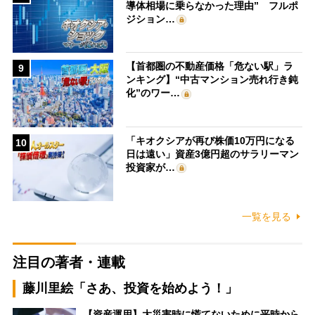
導体相場に乗らなかった理由” フルポ
ジション…
【首都圏の不動産価格「危ない駅」ラ
9
ンキング】“中古マンション売れ行き鈍
化”のワー…
「キオクシアが再び株価10万円になる
10
日は遠い」資産3億円超のサラリーマン
投資家が…
一覧を見る
注目の著者・連載
藤川里絵「さあ、投資を始めよう！」
【資産運用】大災害時に慌てないために平時から