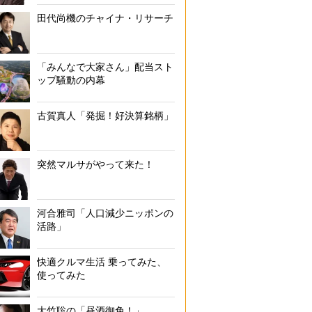
田代尚機のチャイナ・リサーチ
「みんなで大家さん」配当スト
ップ騒動の内幕
古賀真人「発掘！好決算銘柄」
突然マルサがやって来た！
河合雅司「人口減少ニッポンの
活路」
快適クルマ生活 乗ってみた、
使ってみた
大竹聡の「昼酒御免！」