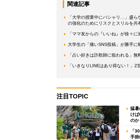
関連記事
「大学の授業中にパシャリ…」盛らな
の強化のためにリスクとスリルを共
「ママ友からの『いいね』が徐々に
大学生の「痛いSNS投稿」が勝手に
「占い好きは詐欺師に狙われる」無
「いきなりLINEはあり得ない！」
注目TOPIC
猛暑
けば
のか
「3
手掛