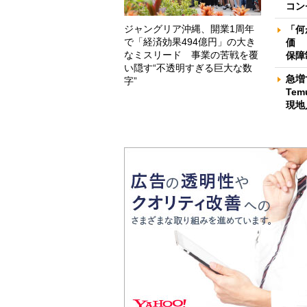
コン
ジャングリア沖縄、開業1周年
「何
で「経済効果494億円」の大き
価 
なミスリード 事業の苦戦を覆
保障
い隠す“不透明すぎる巨大な数
急増
字”
Te
現地