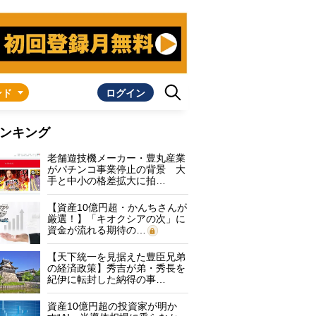
ンド
ログイン
ンキング
老舗遊技機メーカー・豊丸産業
がパチンコ事業停止の背景 大
手と中小の格差拡大に拍…
【資産10億円超・かんちさんが
厳選！】「キオクシアの次」に
資金が流れる期待の…
【天下統一を見据えた豊臣兄弟
の経済政策】秀吉が弟・秀長を
紀伊に転封した納得の事…
資産10億円超の投資家が明か