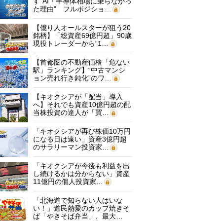
す“AI・半導体相場に乗らなかっ
た理由” フルポジショ…
【億り人オールスターが狙う20
銘柄】「総資産69億円超」90歳
現役トレーダーから“1…
【首都圏の不動産価格「危ない
駅」ランキング】“中古マンシ
ョン売れ行き鈍化”のワ…
【キオクシアが「配当」導入
へ】それでも資産10億円超の配
当株投資の達人が「買…
「キオクシアが再び株価10万円
になる日は遠い」資産3億円超
のサラリーマン投資家…
「キオクシアが今後も利益を出
し続けるかは分からない」資産
11億円の個人投資家…
「北海道で知らない人はいな
い！」道民熱愛のカップ焼きそ
ば「やきそば弁当」、最大…