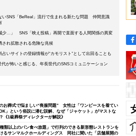
いSNS「BeReal」流行で生まれる新たな問題 仲間意識
有
減少…」 SNS「映え投稿」再開で直面する人間関係の異変
晒され拡散される危険な兆候
料占いサイトの登録情報が“カモリスト”として出回ることも
Z世代が怖いと感じる、年長世代のSNSコミュニケーション
のお葬式で悩ましい“喪服問題” 女性は「ワンピースを着てい
OK」という俗説に潜む誤解、なぜ「ジャケット」がマストな
？《1級葬祭ディレクターが解説》
0種類以上のパン食べ放題」で行列のできる新形態レストランを
けるサンマルクホールディングス 同社に聞いた「店舗展開の