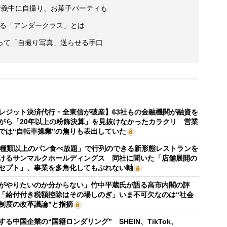
講義中に自撮り、お菓子パーティも
人いる「アンダークラス」とは
って「自撮り写真」送らせる手口
レジット決済代行・全東信が破産】63社もの金融機関が融資を
がら「20年以上の粉飾決算」を見抜けなかったカラクリ 営業
では“自転車操業”の焦りも表出していた
0種類以上のパン食べ放題」で行列のできる新形態レストランを
けるサンマルクホールディングス 同社に聞いた「店舗展開の
セプト」、事業を多角化してもぶれない軸
がやりたいのか分からない」竹中平蔵氏が語る高市内閣の評
「給付付き税額控除はその場しのぎ」いま不可欠なのは“社会
制度の改革議論”と指摘
する中国企業の“国籍ロンダリング” SHEIN、TikTok、