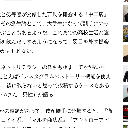
と劣等感が交錯した言動を揶揄する「中二病」
、その派生語として、大学生になって調子にのっ
呼ぶこともあるようだ。これまでの高校生活と違
酒を飲んだりするようになって、羽目を外す機会
のかもしれない。
ネットリテラシーの低さも相まってか“痛い画
。たとえばインスタグラムのストーリー機能を使え
め、後に残らないと思って投稿するケースもある
・Aさん（男性）が語る。
つかの種類があって、僕が勝手に分類すると、『痛
ッコイイ系』『マルチ商法系』『アウトローアピ