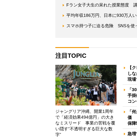
Fラン女子大生の呆れた授業態度 
平均年収186万円、日本に930万
スマホ持つ子に迫る危険 SNSを使
注目TOPIC
【ク
しな
現場
「3
手掛
コン
ジャングリア沖縄、開業1周年
「何
で「経済効果494億円」の大き
価 
なミスリード 事業の苦戦を覆
保障
い隠す“不透明すぎる巨大な数
急増
字”