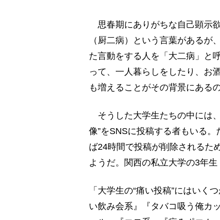
思春期にありがちな自己顕示欲
（厨二病）という言葉があるが
た言動をする人を「大二病」と
って、一人暮らしをしたり、お
も増えることがその背景にある
そうした大学生たちの中には、
像”をSNSに投稿する者もいる
ば24時間で投稿が削除されるた
ようだ。関西の私立大学の3年生
「大学生の“痛い投稿”にはいく
い飲み会系』『タバコ吸う俺カ