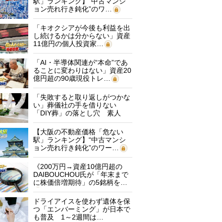
駅」ランキング】“中古マンシ
ョン売れ行き鈍化”のワ…
「キオクシアが今後も利益を出
し続けるかは分からない」資産
11億円の個人投資家…
「AI・半導体関連が“本命”であ
ることに変わりはない」資産20
億円超の90歳現役トレ…
「失敗すると取り返しがつかな
い」葬儀社の手を借りない
「DIY葬」の落とし穴 素人
に…
【大阪の不動産価格「危ない
駅」ランキング】“中古マンシ
ョン売れ行き鈍化”のワー…
《200万円→資産10億円超の
DAIBOUCHOU氏が「年末まで
に株価倍増期待」の5銘柄を…
ドライアイスを使わず遺体を保
つ「エンバーミング」が日本で
も普及 1～2週間は…