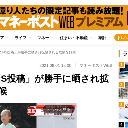
ア
ライフ
マネー
住まい・不動産
家計
トレ
SNS投稿」が勝手に晒され拡散される危険な兆候
ラ
1
2021.08.01 15:00
マネーポストWEB
NS投稿」が勝手に晒され拡
2
候
3
もっと見る
arrow_forward_ios
4