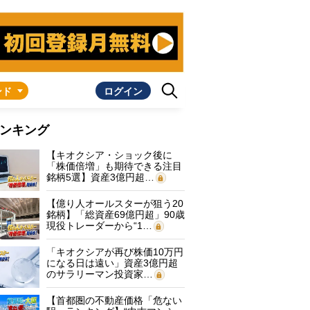
ンド
ログイン
ンキング
【キオクシア・ショック後に
「株価倍増」も期待できる注目
銘柄5選】資産3億円超…
【億り人オールスターが狙う20
銘柄】「総資産69億円超」90歳
現役トレーダーから“1…
「キオクシアが再び株価10万円
になる日は遠い」資産3億円超
のサラリーマン投資家…
【首都圏の不動産価格「危ない