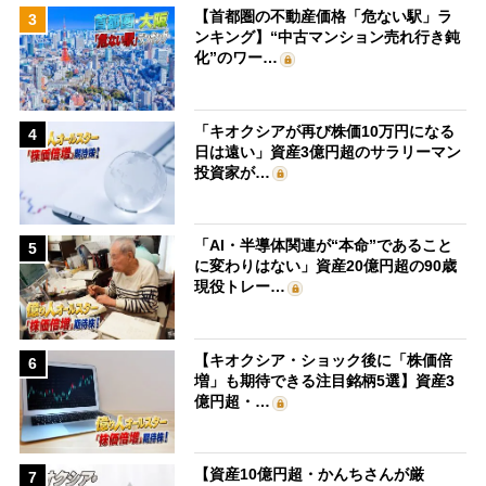
【首都圏の不動産価格「危ない駅」ラ
3
ンキング】“中古マンション売れ行き鈍
化”のワー…
「キオクシアが再び株価10万円になる
4
日は遠い」資産3億円超のサラリーマン
投資家が…
「AI・半導体関連が“本命”であること
5
に変わりはない」資産20億円超の90歳
現役トレー…
【キオクシア・ショック後に「株価倍
6
増」も期待できる注目銘柄5選】資産3
億円超・…
【資産10億円超・かんちさんが厳
7