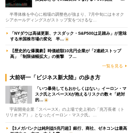
半導体株を中心に相場の調整色が強まり、7月中旬にはキオク
シアホールディングスがストップ安をつけるな…
「NYダウは高値更新、ナスダック・S&P500は足踏み」が意味
する米国株市場の変化 半…
【歴史的な爆騰劇】時価総額10兆円企業が「2連続ストップ
高」「制限値幅拡大」の衝撃 フ…
一覧を見る
大前研一「ビジネス新大陸」の歩き方
「いつ暴発してもおかしくはない」イーロン・マ
スク氏とスペースXが抱えるリスクの数々「絶対
的…
宇宙開発企業「スペースX」の上場で史上初の「兆万長者（ト
リリオネア）」となったイーロン・マスク氏。…
【3メガバンクは純利益5兆円超】銀行、商社、ゼネコンは最高