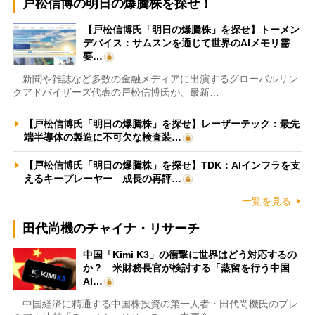
戸松信博の明日の爆騰株を探せ！
【戸松信博氏「明日の爆騰株」を探せ】トーメン
デバイス：サムスンを通じて世界のAIメモリ需
要…
新聞や雑誌など多数の金融メディアに出演するグローバルリン
クアドバイザーズ代表の戸松信博氏が、最新…
【戸松信博氏「明日の爆騰株」を探せ】レーザーテック：最先
端半導体の製造に不可欠な検査装…
【戸松信博氏「明日の爆騰株」を探せ】TDK：AIインフラを支
えるキープレーヤー 成長の再評…
一覧を見る
田代尚機のチャイナ・リサーチ
中国「Kimi K3」の衝撃に世界はどう対応するの
か？ 米財務長官が検討する「蒸留を行う中国
AI…
中国経済に精通する中国株投資の第一人者・田代尚機氏のプレ