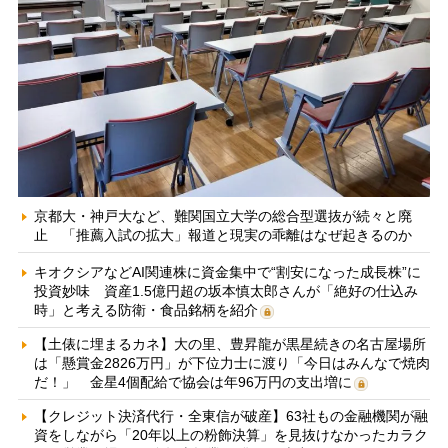
京都大・神戸大など、難関国立大学の総合型選抜が続々と廃
止 「推薦入試の拡大」報道と現実の乖離はなぜ起きるのか
キオクシアなどAI関連株に資金集中で“割安になった成長株”に
投資妙味 資産1.5億円超の坂本慎太郎さんが「絶好の仕込み
時」と考える防衛・食品銘柄を紹介
【土俵に埋まるカネ】大の里、豊昇龍が黒星続きの名古屋場所
は「懸賞金2826万円」が下位力士に渡り「今日はみんなで焼肉
だ！」 金星4個配給で協会は年96万円の支出増に
【クレジット決済代行・全東信が破産】63社もの金融機関が融
資をしながら「20年以上の粉飾決算」を見抜けなかったカラク