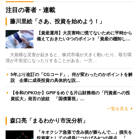
注目の著者・連載
藤川里絵「さあ、投資を始めよう！」
【資産運用】大災害時に慌てないために平時から
備えておきたい3つのポイント「資産の棚卸し…
大規模な災害が起きると、株式市場が大きく動いたり、取引環
境が不安定になったりすることがある。一方…
5年ぶり改訂の「CGコード」、何が変わったのかポイントを解
説 企業に成長投資の具体的な説…
【令和のPKOか】GPIFをめぐる片山財務相の「円資産への投
資拡大」発言の波紋 「国債重視」…
一覧を見る
森口亮「まるわかり市況分析」
「キオクシア急落で含み損が膨らんで…」損失を
投資家としての成長につなげる4つの視点 「…