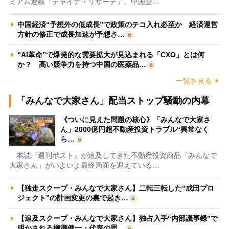
ミアム連載「チャイナ・リサーチ」。中国企…
中国経済“予想外の低成長”で政策のテコ入れ必至か 経済運営
方針の修正で成長加速が予想さ…
“AI革命”で爆発的な需要拡大が見込まれる「CXO」とは何
か？ 高い競争力を持つ中国の医薬品…
一覧を見る
「みんなで大家さん」配当ストップ騒動の内幕
《ついに見えた問題の核心》「みんなで大家さ
ん」2000億円超不動産投資トラブル“異常なく
ら…
本誌『週刊ポスト』が追及してきた不動産投資商品「みんなで
大家さん」がいよいよ最終局面を迎えている…
【独走スクープ・みんなで大家さん】二転三転した“成田プロ
ジェクト”の計画変更の裏で起き…
【追及スクープ・みんなで大家さん】独占入手“内部議事録”で
明かされる柳瀬健一・代表の思…