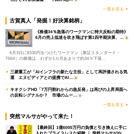
一覧を見る
古賀真人「発掘！好決算銘柄」
《株価34％急落のワークマンに特大反転の期待》
6月の売上低迷を吹き飛ばす第1四半期決算、…
6月3日に8330円をつけたワークマン（東証スタンダード・
7564）の株価は、わずか1カ月あまりで約34％下落…
三菱重工が「AIインフラの新たな主役」として再評価される気
運 エヌビディアとの提携でAI…
キオクシアHD「7万円割れからの急反発」は再びの上昇局面へ
の反転シグナルか？ 市場のムー…
一覧を見る
突然マルサがやって来た！
【最終回】1億6000万円の負債と引き換えに手に
入れたプライスレスな経験 ｜ 突然マルサがや…