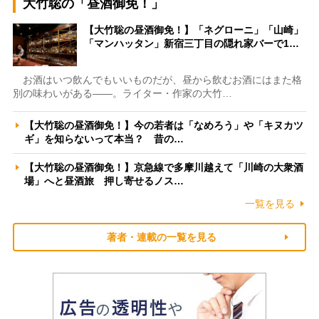
大竹聡の「昼酒御免！」
【大竹聡の昼酒御免！】「ネグローニ」「山崎」
「マンハッタン」新宿三丁目の隠れ家バーで1…
お酒はいつ飲んでもいいものだが、昼から飲むお酒にはまた格
別の味わいがある――。ライター・作家の大竹…
【大竹聡の昼酒御免！】今の若者は「なめろう」や「キヌカツ
ギ」を知らないって本当？ 昔の…
【大竹聡の昼酒御免！】京急線で多摩川越えて「川崎の大衆酒
場」へと昼酒旅 押し寄せるノス…
一覧を見る
著者・連載の一覧を見る