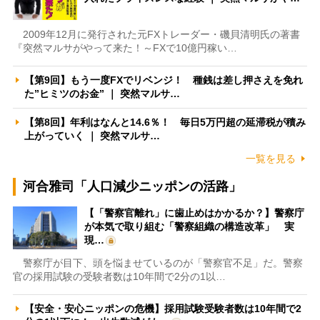
2009年12月に発行された元FXトレーダー・磯貝清明氏の著書
『突然マルサがやって来た！～FXで10億円稼い…
【第9回】もう一度FXでリベンジ！ 種銭は差し押さえを免れ
た”ヒミツのお金” ｜ 突然マルサ…
【第8回】年利はなんと14.6％！ 毎日5万円超の延滞税が積み
上がっていく ｜ 突然マルサ…
一覧を見る
河合雅司「人口減少ニッポンの活路」
【「警察官離れ」に歯止めはかかるか？】警察庁
が本気で取り組む「警察組織の構造改革」 実
現…
警察庁が目下、頭を悩ませているのが「警察官不足」だ。警察
官の採用試験の受験者数は10年間で2分の1以…
【安全・安心ニッポンの危機】採用試験受験者数は10年間で2