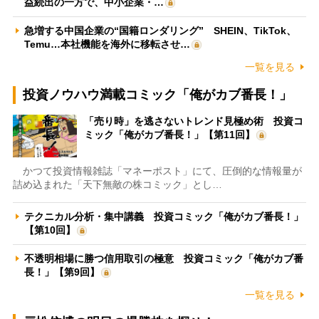
益続出の一方で、中小企業・…
急増する中国企業の“国籍ロンダリング” SHEIN、TikTok、
Temu…本社機能を海外に移転させ…
一覧を見る
投資ノウハウ満載コミック「俺がカブ番長！」
「売り時」を逃さないトレンド見極め術 投資コ
ミック「俺がカブ番長！」【第11回】
かつて投資情報雑誌「マネーポスト」にて、圧倒的な情報量が
詰め込まれた「天下無敵の株コミック」とし…
テクニカル分析・集中講義 投資コミック「俺がカブ番長！」
【第10回】
不透明相場に勝つ信用取引の極意 投資コミック「俺がカブ番
長！」【第9回】
一覧を見る