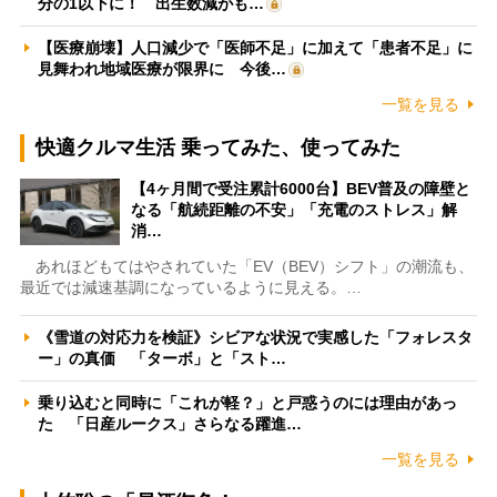
分の1以下に！ 出生数減がも…
【医療崩壊】人口減少で「医師不足」に加えて「患者不足」に
見舞われ地域医療が限界に 今後…
一覧を見る
快適クルマ生活 乗ってみた、使ってみた
【4ヶ月間で受注累計6000台】BEV普及の障壁と
なる「航続距離の不安」「充電のストレス」解
消…
あれほどもてはやされていた「EV（BEV）シフト」の潮流も、
最近では減速基調になっているように見える。…
《雪道の対応力を検証》シビアな状況で実感した「フォレスタ
ー」の真価 「ターボ」と「スト…
乗り込むと同時に「これが軽？」と戸惑うのには理由があっ
た 「日産ルークス」さらなる躍進…
一覧を見る