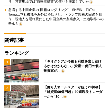
リ 営業現場では“自転車操業”の焦りも表出していた
急増する中国企業の“国籍ロンダリング” SHEIN、TikTok、
Temu…本社機能を海外に移転させ、トランプ関税の回避を狙
う 現地人を隠れ蓑にした中国企業の農業参入・土地取得への
懸念も
関連記事
ランキング
「キオクシアが今後も利益を出し続け
1
るかは分からない」資産11億円の個人
投資家が…
【億り人オールスターが狙う20銘柄】
2
「総資産69億円超」90歳現役トレーダ
ーから“10…