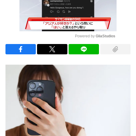
Powered by 
GliaStudios
Mute