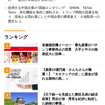
急増する中国企業の“国籍ロンダリング” SHEIN、TikTok、
Temu…本社機能を海外に移転させ、トランプ関税の回避を狙
う 現地人を隠れ蓑にした中国企業の農業参入・土地取得への
懸念も
ランキング
老舗遊技機メーカー・豊丸産業がパチ
1
ンコ事業停止の背景 大手と中小の格
差拡大に拍車…
【資産10億円超・かんちさんが厳
2
選！】「キオクシアの次」に資金が流
れる期待の高…
【天下統一を見据えた豊臣兄弟の経済
3
政策】秀吉が弟・秀長を紀伊に転封し
た納得の事情…