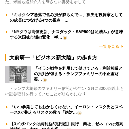
た。米国も追加介入を辞さない姿勢を示して…
「キオクシア急落で含み損が膨らんで…」損失を投資家として
の成長につなげる4つの視点 …
「NYダウは高値更新、ナスダック・S&P500は足踏み」が意味
する米国株市場の変化 半…
一覧を見る
大前研一「ビジネス新大陸」の歩き方
「イラン戦争を利用して儲けている」利益相反と
の批判が強まるトランプファミリーの不正蓄財
疑…
トランプ大統領のファミリー信託が今年1～3月に3000回以上も
の証券取引を行っていたことが明らかになり…
「いつ暴発してもおかしくはない」イーロン・マスク氏とスペ
ースXが抱えるリスクの数々「絶対…
【3メガバンクは純利益5兆円超】銀行、商社、ゼネコンは最高