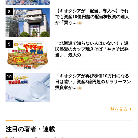
【キオクシアが「配当」導入へ】それ
8
でも資産10億円超の配当株投資の達人
が「買う…
「北海道で知らない人はいない！」道
9
民熱愛のカップ焼きそば「やきそば弁
当」、最大の…
「キオクシアが再び株価10万円になる
10
日は遠い」資産3億円超のサラリーマン
投資家が…
一覧を見る
注目の著者・連載