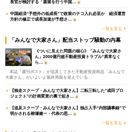
長官が検討する「蒸留を行う中国…
中国経済“予想外の低成長”で政策のテコ入れ必至か 経済運営
方針の修正で成長加速が予想さ…
一覧を見る
「みんなで大家さん」配当ストップ騒動の内幕
《ついに見えた問題の核心》「みんなで大家さ
ん」2000億円超不動産投資トラブル“異常なく
ら…
本誌『週刊ポスト』が追及してきた不動産投資商品「みんなで
大家さん」がいよいよ最終局面を迎えている…
【独走スクープ・みんなで大家さん】二転三転した“成田プロ
ジェクト”の計画変更の裏で起き…
【追及スクープ・みんなで大家さん】独占入手“内部議事録”で
明かされる柳瀬健一・代表の思…
一覧を見る