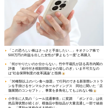
「この恐ろしい株はさっさと手放したい…」キオクシア株で
500万円の利益を出した女性が“夢よもう一度”と再購入
「何がやりたいのか分からない」竹中平蔵氏が語る高市内閣の
評価 「給付付き税額控除はその場しのぎ」いま不可欠なの
は“社会保障制度の改革議論”と指摘
「30種類以上のパン食べ放題」で行列のできる新形態レストラ
ンを手掛けるサンマルクホールディングス 同社に聞いた「店
舗展開のコンセプト」、事業を多角化してもぶれない軸
小学生に人気の「シール流通事情」に変調 「ボンドロ」は依
然品薄状態が続くが、模倣品や類似品が大量流通し一部で値崩
れ 「選別が本格化する時代に」