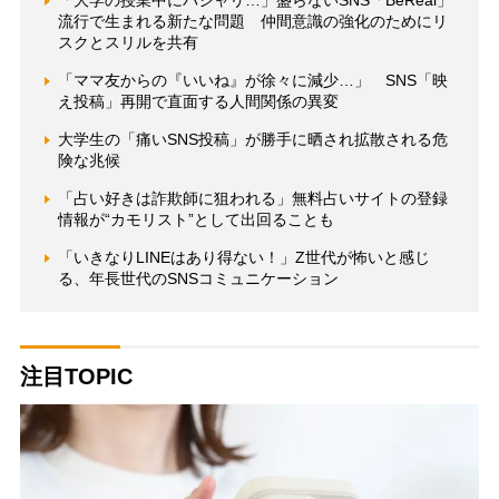
「大学の授業中にパシャリ…」盛らないSNS「BeReal」
流行で生まれる新たな問題 仲間意識の強化のためにリ
スクとスリルを共有
「ママ友からの『いいね』が徐々に減少…」 SNS「映
え投稿」再開で直面する人間関係の異変
大学生の「痛いSNS投稿」が勝手に晒され拡散される危
険な兆候
「占い好きは詐欺師に狙われる」無料占いサイトの登録
情報が“カモリスト”として出回ることも
「いきなりLINEはあり得ない！」Z世代が怖いと感じ
る、年長世代のSNSコミュニケーション
注目TOPIC