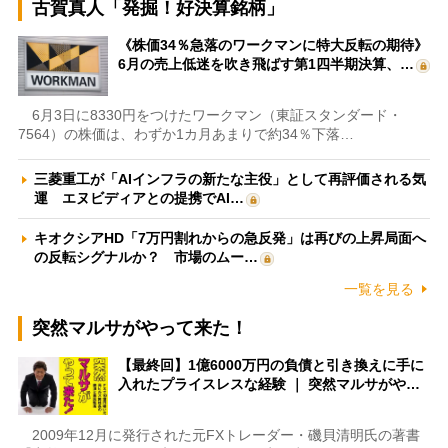
古賀真人「発掘！好決算銘柄」
《株価34％急落のワークマンに特大反転の期待》
6月の売上低迷を吹き飛ばす第1四半期決算、…
6月3日に8330円をつけたワークマン（東証スタンダード・
7564）の株価は、わずか1カ月あまりで約34％下落…
三菱重工が「AIインフラの新たな主役」として再評価される気
運 エヌビディアとの提携でAI…
キオクシアHD「7万円割れからの急反発」は再びの上昇局面へ
の反転シグナルか？ 市場のムー…
一覧を見る
突然マルサがやって来た！
【最終回】1億6000万円の負債と引き換えに手に
入れたプライスレスな経験 ｜ 突然マルサがや…
2009年12月に発行された元FXトレーダー・磯貝清明氏の著書