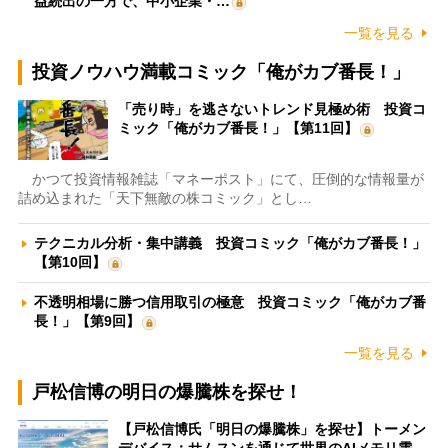
益続出の一方で、中小企業・…
一覧を見る
投資ノウハウ満載コミック「俺がカブ番長！」
「売り時」を逃さないトレンド見極め術 投資コ
ミック「俺がカブ番長！」【第11回】
かつて投資情報雑誌「マネーポスト」にて、圧倒的な情報量が
詰め込まれた「天下無敵の株コミック」とし…
テクニカル分析・集中講義 投資コミック「俺がカブ番長！」
【第10回】
不透明相場に勝つ信用取引の極意 投資コミック「俺がカブ番
長！」【第9回】
一覧を見る
戸松信博の明日の爆騰株を探せ！
【戸松信博氏「明日の爆騰株」を探せ】トーメン