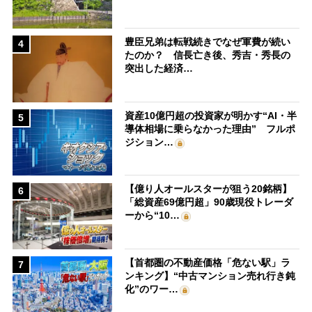
豊臣兄弟は転戦続きでなぜ軍費が続い
4
たのか？ 信長亡き後、秀吉・秀長の
突出した経済…
資産10億円超の投資家が明かす“AI・半
5
導体相場に乗らなかった理由” フルポ
ジション…
【億り人オールスターが狙う20銘柄】
6
「総資産69億円超」90歳現役トレーダ
ーから“10…
【首都圏の不動産価格「危ない駅」ラ
7
ンキング】“中古マンション売れ行き鈍
化”のワー…