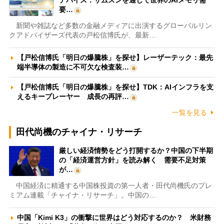
デバイス：サムスンを通じて世界のAIメモリ需
要…
新聞や雑誌など多数の金融メディアに出演するグローバルリン
クアドバイザーズ代表の戸松信博氏が、最新…
【戸松信博氏「明日の爆騰株」を探せ】レーザーテック：最先
端半導体の製造に不可欠な検査装…
【戸松信博氏「明日の爆騰株」を探せ】TDK：AIインフラを支
えるキープレーヤー 成長の再評…
一覧を見る
田代尚機のチャイナ・リサーチ
厳しい経済情勢をどう打開するか？中国の下半期
の「経済運営方針」を読み解く 需要不足対策
が…
中国経済に精通する中国株投資の第一人者・田代尚機氏のプレ
ミアム連載「チャイナ・リサーチ」。中国の…
中国「Kimi K3」の衝撃に世界はどう対応するのか？ 米財務