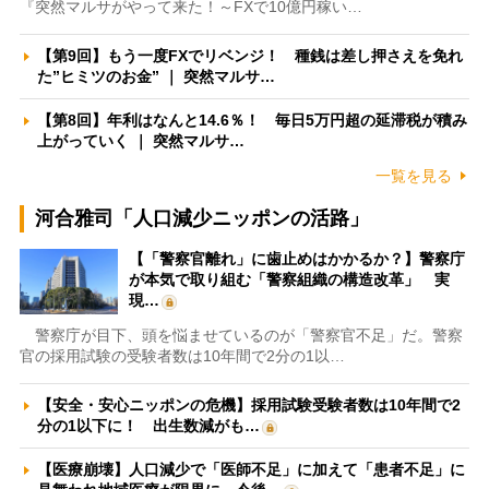
『突然マルサがやって来た！～FXで10億円稼い…
【第9回】もう一度FXでリベンジ！ 種銭は差し押さえを免れ
た”ヒミツのお金” ｜ 突然マルサ…
【第8回】年利はなんと14.6％！ 毎日5万円超の延滞税が積み
上がっていく ｜ 突然マルサ…
一覧を見る
河合雅司「人口減少ニッポンの活路」
【「警察官離れ」に歯止めはかかるか？】警察庁
が本気で取り組む「警察組織の構造改革」 実
現…
警察庁が目下、頭を悩ませているのが「警察官不足」だ。警察
官の採用試験の受験者数は10年間で2分の1以…
【安全・安心ニッポンの危機】採用試験受験者数は10年間で2
分の1以下に！ 出生数減がも…
【医療崩壊】人口減少で「医師不足」に加えて「患者不足」に