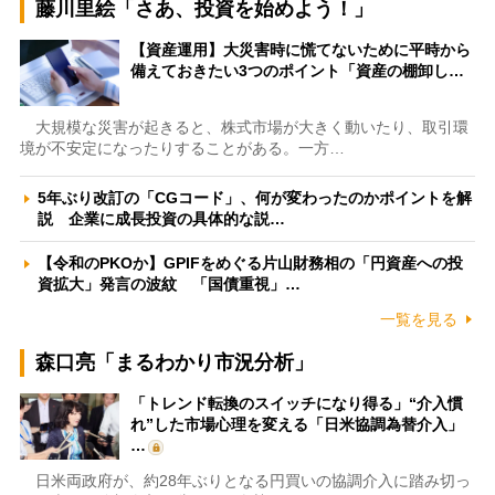
藤川里絵「さあ、投資を始めよう！」
【資産運用】大災害時に慌てないために平時から
備えておきたい3つのポイント「資産の棚卸し…
大規模な災害が起きると、株式市場が大きく動いたり、取引環
境が不安定になったりすることがある。一方…
5年ぶり改訂の「CGコード」、何が変わったのかポイントを解
説 企業に成長投資の具体的な説…
【令和のPKOか】GPIFをめぐる片山財務相の「円資産への投
資拡大」発言の波紋 「国債重視」…
一覧を見る
森口亮「まるわかり市況分析」
「トレンド転換のスイッチになり得る」“介入慣
れ”した市場心理を変える「日米協調為替介入」
…
日米両政府が、約28年ぶりとなる円買いの協調介入に踏み切っ