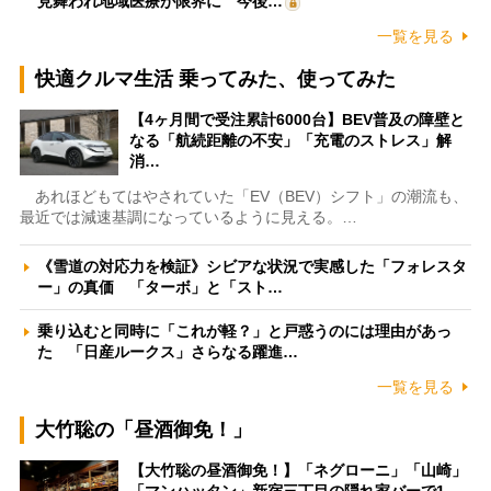
見舞われ地域医療が限界に 今後…
一覧を見る
快適クルマ生活 乗ってみた、使ってみた
【4ヶ月間で受注累計6000台】BEV普及の障壁と
なる「航続距離の不安」「充電のストレス」解
消…
あれほどもてはやされていた「EV（BEV）シフト」の潮流も、
最近では減速基調になっているように見える。…
《雪道の対応力を検証》シビアな状況で実感した「フォレスタ
ー」の真価 「ターボ」と「スト…
乗り込むと同時に「これが軽？」と戸惑うのには理由があっ
た 「日産ルークス」さらなる躍進…
一覧を見る
大竹聡の「昼酒御免！」
【大竹聡の昼酒御免！】「ネグローニ」「山崎」