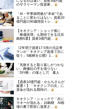
になる日は遠い」資産3億円超
のサラリーマン投資家…
「AI・半導体関連が“本命”であ
ることに変わりはない」資産20
億円超の90歳現役トレ…
【キオクシア・ショック後に
「株価倍増」も期待できる注目
銘柄5選】資産3億円超…
《2年弱で資産17.5倍の元証券
マンが「キオクシア急落で次に
狙う」5銘柄を公開》1…
「失敗すると取り返しがつかな
い」葬儀社の手を借りない
「DIY葬」の落とし穴 素人
に…
【資産10億円超・かんちさんが
厳選！】「キオクシアの次」に
資金が流れる期待の…
キオクシア・ショックで「次に
マネーが流れる」16銘柄 AI相
場の裏で割安に放置さ…