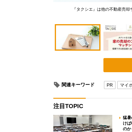
『タクシエ』は他の不動産売却
関連キーワード
PR
マイ
注目TOPIC
猛暑
けば
のか