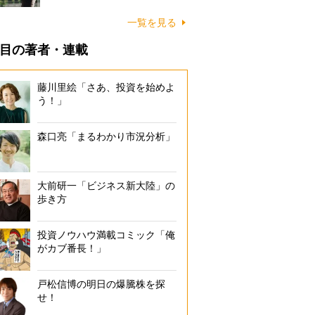
ス対象エリアは東京都・神奈川県・埼玉県・千葉県の主要都市115市町。2
一覧を見る
エリアもカバーする予定（スピード売却コースのみ）
目の著者・連載
藤川里絵「さあ、投資を始めよ
う！」
森口亮「まるわかり市況分析」
大前研一「ビジネス新大陸」の
歩き方
投資ノウハウ満載コミック「俺
がカブ番長！」
戸松信博の明日の爆騰株を探
せ！