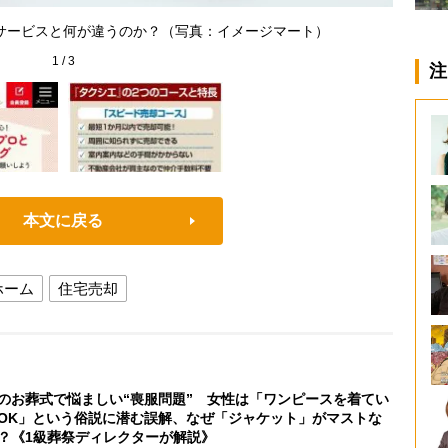
サービ
サービスと何が違うのか？（写真：イメージマート）
1
/
3
注
本文に戻る
ホーム
住宅売却
のお葬式で悩ましい“喪服問題” 女性は「ワンピースを着てい
OK」という俗説に潜む誤解、なぜ「ジャケット」がマストな
？《1級葬祭ディレクターが解説》