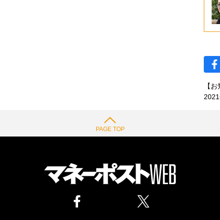
【お
202
PAGE TOP