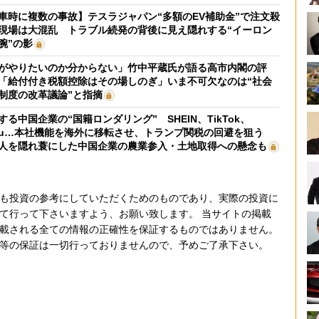
車時に複数の事故】テスラジャパン“多額のEV補助金”で注文殺
現場は大混乱 トラブル続発の背後に見え隠れする“イーロン
腕”の影
がやりたいのか分からない」竹中平蔵氏が語る高市内閣の評
「給付付き税額控除はその場しのぎ」いま不可欠なのは“社会
制度の改革議論”と指摘
する中国企業の“国籍ロンダリング” SHEIN、TikTok、
mu…本社機能を海外に移転させ、トランプ関税の回避を狙う
人を隠れ蓑にした中国企業の農業参入・土地取得への懸念も
も投資の参考にしていただくためのものであり、実際の投資に
て行って下さいますよう、お願い致します。 当サイトの掲載
載される全ての情報の正確性を保証するものではありません。
等の保証は一切行っておりませんので、予めご了承下さい。