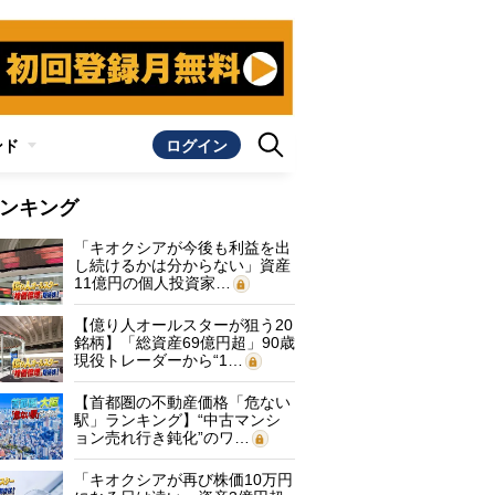
ンド
ログイン
ンキング
「キオクシアが今後も利益を出
し続けるかは分からない」資産
11億円の個人投資家…
【億り人オールスターが狙う20
銘柄】「総資産69億円超」90歳
現役トレーダーから“1…
【首都圏の不動産価格「危ない
駅」ランキング】“中古マンシ
ョン売れ行き鈍化”のワ…
「キオクシアが再び株価10万円