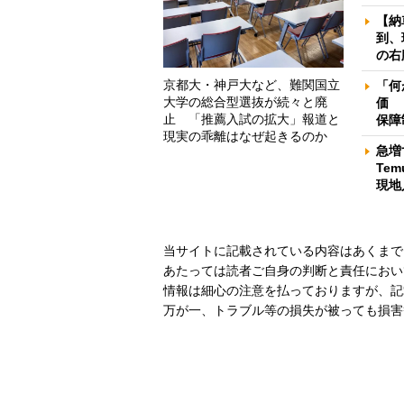
【納
到、
の右
京都大・神戸大など、難関国立
「何
大学の総合型選抜が続々と廃
価 
止 「推薦入試の拡大」報道と
保障
現実の乖離はなぜ起きるのか
急増
Te
現地
当サイトに記載されている内容はあくまで
あたっては読者ご自身の判断と責任におい
情報は細心の注意を払っておりますが、記
万が一、トラブル等の損失が被っても損害