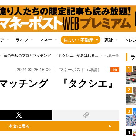
ア
ライフ
マネー
住まい・不動産
家計
トレ
家の売却のプロとマッチング 『タクシエ』が選ばれる理由
写真一覧
ラ
1
2024.02.26 16:00
マネーポスト（雑誌）
マッチング 『タクシエ』
2
3
本文に戻る
4