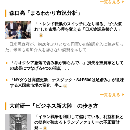
一覧を見る
森口亮「まるわかり市況分析」
「トレンド転換のスイッチになり得る」“介入慣
れ”した市場心理を変える「日米協調為替介入」
…
日米両政府が、約28年ぶりとなる円買いの協調介入に踏み切っ
た。米国も追加介入を辞さない姿勢を示して…
「キオクシア急落で含み損が膨らんで…」損失を投資家として
の成長につなげる4つの視点 …
「NYダウは高値更新、ナスダック・S&P500は足踏み」が意味
する米国株市場の変化 半…
一覧を見る
大前研一「ビジネス新大陸」の歩き方
「イラン戦争を利用して儲けている」利益相反と
の批判が強まるトランプファミリーの不正蓄財
疑…