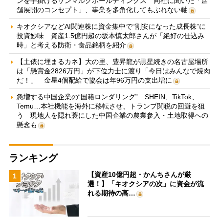
ンを手掛けるサンマルクホールディングス 同社に聞いた「店
舗展開のコンセプト」、事業を多角化してもぶれない軸
キオクシアなどAI関連株に資金集中で“割安になった成長株”に
投資妙味 資産1.5億円超の坂本慎太郎さんが「絶好の仕込み
時」と考える防衛・食品銘柄を紹介
【土俵に埋まるカネ】大の里、豊昇龍が黒星続きの名古屋場所
は「懸賞金2826万円」が下位力士に渡り「今日はみんなで焼肉
だ！」 金星4個配給で協会は年96万円の支出増に
急増する中国企業の“国籍ロンダリング” SHEIN、TikTok、
Temu…本社機能を海外に移転させ、トランプ関税の回避を狙
う 現地人を隠れ蓑にした中国企業の農業参入・土地取得への
懸念も
ランキング
【資産10億円超・かんちさんが厳
1
選！】「キオクシアの次」に資金が流
れる期待の高…