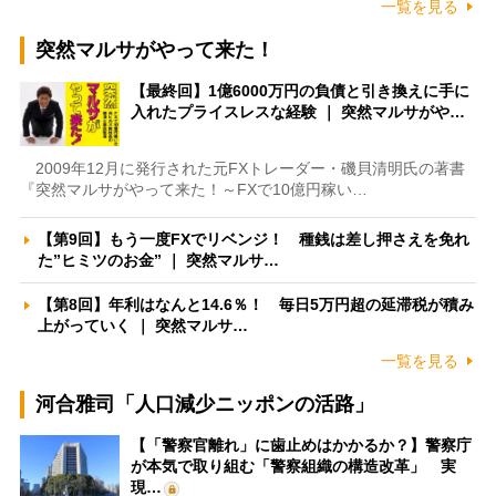
一覧を見る
突然マルサがやって来た！
【最終回】1億6000万円の負債と引き換えに手に
入れたプライスレスな経験 ｜ 突然マルサがや…
2009年12月に発行された元FXトレーダー・磯貝清明氏の著書
『突然マルサがやって来た！～FXで10億円稼い…
【第9回】もう一度FXでリベンジ！ 種銭は差し押さえを免れ
た”ヒミツのお金” ｜ 突然マルサ…
【第8回】年利はなんと14.6％！ 毎日5万円超の延滞税が積み
上がっていく ｜ 突然マルサ…
一覧を見る
河合雅司「人口減少ニッポンの活路」
【「警察官離れ」に歯止めはかかるか？】警察庁
が本気で取り組む「警察組織の構造改革」 実
現…