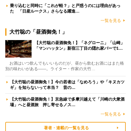
乗り込むと同時に「これが軽？」と戸惑うのには理由があっ
た 「日産ルークス」さらなる躍進…
一覧を見る
大竹聡の「昼酒御免！」
【大竹聡の昼酒御免！】「ネグローニ」「山崎」
「マンハッタン」新宿三丁目の隠れ家バーで1…
お酒はいつ飲んでもいいものだが、昼から飲むお酒にはまた格
別の味わいがある――。ライター・作家の大竹…
【大竹聡の昼酒御免！】今の若者は「なめろう」や「キヌカツ
ギ」を知らないって本当？ 昔の…
【大竹聡の昼酒御免！】京急線で多摩川越えて「川崎の大衆酒
場」へと昼酒旅 押し寄せるノス…
一覧を見る
著者・連載の一覧を見る