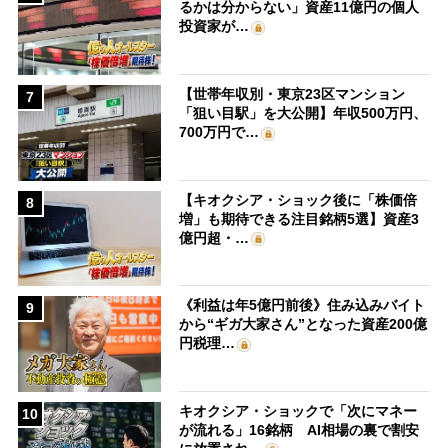
るかは分からない」資産11億円の個人
投資家が…
【世帯年収別・東京23区マンション
7
「狙い目駅」を大公開】年収500万円、
700万円で…
【キオクシア・ショック後に「株価倍
8
増」も期待できる注目銘柄5選】資産3
億円超・…
《利益は年5億円前後》住み込みバイト
9
から“ギガ大家さん”となった資産200億
円税理…
キオクシア・ショックで「次にマネー
10
が流れる」16銘柄 AI相場の裏で割安