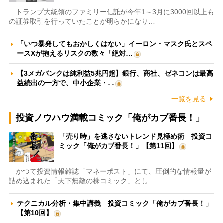
トランプ大統領のファミリー信託が今年1～3月に3000回以上も
の証券取引を行っていたことが明らかになり…
「いつ暴発してもおかしくはない」イーロン・マスク氏とスペ
ースXが抱えるリスクの数々「絶対…
【3メガバンクは純利益5兆円超】銀行、商社、ゼネコンは最高
益続出の一方で、中小企業・…
一覧を見る
投資ノウハウ満載コミック「俺がカブ番長！」
「売り時」を逃さないトレンド見極め術 投資コ
ミック「俺がカブ番長！」【第11回】
かつて投資情報雑誌「マネーポスト」にて、圧倒的な情報量が
詰め込まれた「天下無敵の株コミック」とし…
テクニカル分析・集中講義 投資コミック「俺がカブ番長！」
【第10回】