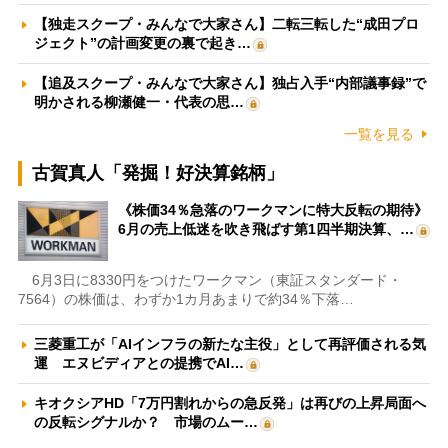
【独走スクープ・みんなで大家さん】二転三転した“成田プロ
ジェクト”の計画変更の裏で起き…
【追及スクープ・みんなで大家さん】独占入手“内部議事録”で
明かされる柳瀬健一・代表の思…
一覧を見る
古賀真人「発掘！好決算銘柄」
《株価34％急落のワークマンに特大反転の期待》
6月の売上低迷を吹き飛ばす第1四半期決算、…
6月3日に8330円をつけたワークマン（東証スタンダード・
7564）の株価は、わずか1カ月あまりで約34％下落…
三菱重工が「AIインフラの新たな主役」として再評価される気
運 エヌビディアとの提携でAI…
キオクシアHD「7万円割れからの急反発」は再びの上昇局面へ
の反転シグナルか？ 市場のムー…