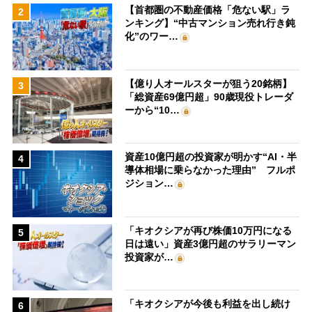
【首都圏の不動産価格「危ない駅」ラ
2
ンキング】“中古マンション売れ行き鈍
化”のワー…
【億り人オールスターが狙う20銘柄】
3
「総資産69億円超」90歳現役トレーダ
ーから“10…
資産10億円超の投資家が明かす“AI・半
4
導体相場に乗らなかった理由” フルポ
ジション…
「キオクシアが再び株価10万円になる
5
日は遠い」資産3億円超のサラリーマン
投資家が…
「キオクシアが今後も利益を出し続け
6