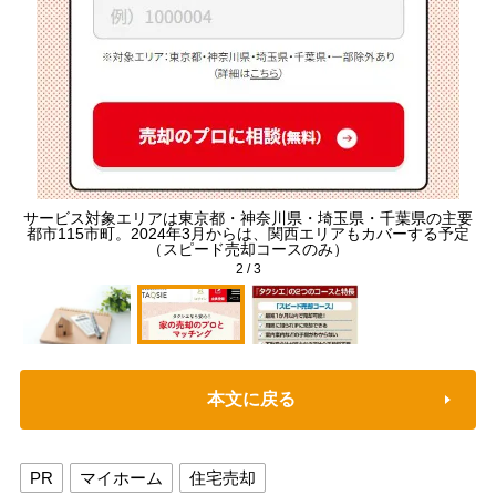
サービス対象エリアは東京都・神奈川県・埼玉県・千葉県の主要
写
都市115市町。2024年3月からは、関西エリアもカバーする予定
（スピード売却コースのみ）
2
/
3
本文に戻る
PR
マイホーム
住宅売却