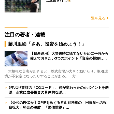
に放置され…
一覧を見る
注目の著者・連載
藤川里絵「さあ、投資を始めよう！」
【資産運用】大災害時に慌てないために平時から
備えておきたい3つのポイント「資産の棚卸し…
大規模な災害が起きると、株式市場が大きく動いたり、取引環
境が不安定になったりすることがある。一方…
5年ぶり改訂の「CGコード」、何が変わったのかポイントを解
説 企業に成長投資の具体的な説…
【令和のPKOか】GPIFをめぐる片山財務相の「円資産への投
資拡大」発言の波紋 「国債重視」…