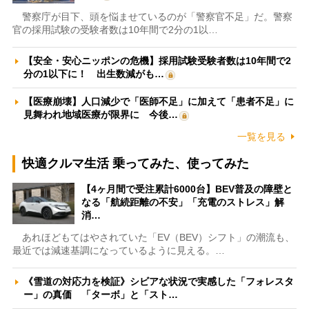
警察庁が目下、頭を悩ませているのが「警察官不足」だ。警察
官の採用試験の受験者数は10年間で2分の1以…
【安全・安心ニッポンの危機】採用試験受験者数は10年間で2
分の1以下に！ 出生数減がも…
【医療崩壊】人口減少で「医師不足」に加えて「患者不足」に
見舞われ地域医療が限界に 今後…
一覧を見る
快適クルマ生活 乗ってみた、使ってみた
【4ヶ月間で受注累計6000台】BEV普及の障壁と
なる「航続距離の不安」「充電のストレス」解
消…
あれほどもてはやされていた「EV（BEV）シフト」の潮流も、
最近では減速基調になっているように見える。…
《雪道の対応力を検証》シビアな状況で実感した「フォレスタ
ー」の真価 「ターボ」と「スト…