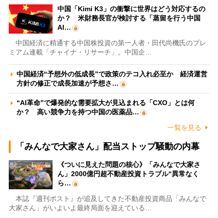
中国「Kimi K3」の衝撃に世界はどう対応するの
か？ 米財務長官が検討する「蒸留を行う中国
AI…
中国経済に精通する中国株投資の第一人者・田代尚機氏のプレ
ミアム連載「チャイナ・リサーチ」。中国企…
中国経済“予想外の低成長”で政策のテコ入れ必至か 経済運営
方針の修正で成長加速が予想さ…
“AI革命”で爆発的な需要拡大が見込まれる「CXO」とは何
か？ 高い競争力を持つ中国の医薬品…
一覧を見る
「みんなで大家さん」配当ストップ騒動の内幕
《ついに見えた問題の核心》「みんなで大家さ
ん」2000億円超不動産投資トラブル“異常なく
ら…
本誌『週刊ポスト』が追及してきた不動産投資商品「みんなで
大家さん」がいよいよ最終局面を迎えている…