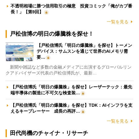
不透明相場に勝つ信用取引の極意 投資コミック「俺がカブ番
長！」【第9回】
一覧を見る
戸松信博の明日の爆騰株を探せ！
【戸松信博氏「明日の爆騰株」を探せ】トーメン
デバイス：サムスンを通じて世界のAIメモリ需
要…
新聞や雑誌など多数の金融メディアに出演するグローバルリン
クアドバイザーズ代表の戸松信博氏が、最新…
【戸松信博氏「明日の爆騰株」を探せ】レーザーテック：最先
端半導体の製造に不可欠な検査装…
【戸松信博氏「明日の爆騰株」を探せ】TDK：AIインフラを支
えるキープレーヤー 成長の再評…
一覧を見る
田代尚機のチャイナ・リサーチ