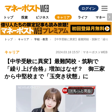
ログイン
トップ
投資
ビジネス
キャリア
ライフ
マネー
トップ
キャリア
学校・教育
【中学受験に異変】最難関校・筑駒で「繰り上
キャリア
2024.03.18 15:57
マネーポストWEB
【中学受験に異変】最難関校・筑駒で
「繰り上げ合格」増加はなぜ？ 御三家
から中堅校まで「玉突き状態」に
もっと見る
arrow_forward_ios