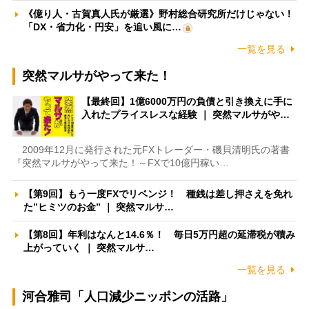
《億り人・古賀真人氏が厳選》野村総合研究所だけじゃない！
「DX・省力化・円安」を追い風に…
一覧を見る
突然マルサがやって来た！
【最終回】1億6000万円の負債と引き換えに手に
入れたプライスレスな経験 ｜ 突然マルサがや…
2009年12月に発行された元FXトレーダー・磯貝清明氏の著書
『突然マルサがやって来た！～FXで10億円稼い…
【第9回】もう一度FXでリベンジ！ 種銭は差し押さえを免れ
た”ヒミツのお金” ｜ 突然マルサ…
【第8回】年利はなんと14.6％！ 毎日5万円超の延滞税が積み
上がっていく ｜ 突然マルサ…
一覧を見る
河合雅司「人口減少ニッポンの活路」