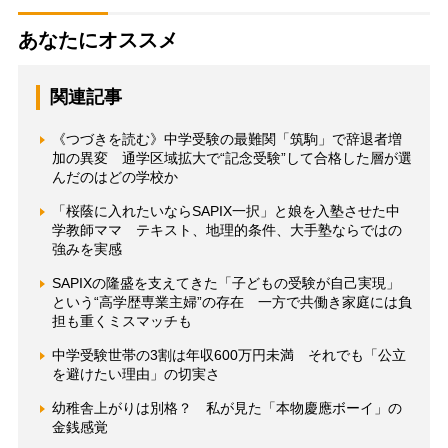
あなたにオススメ
関連記事
《つづきを読む》中学受験の最難関「筑駒」で辞退者増
加の異変 通学区域拡大で“記念受験”して合格した層が選
んだのはどの学校か
「桜蔭に入れたいならSAPIX一択」と娘を入塾させた中
学教師ママ テキスト、地理的条件、大手塾ならではの
強みを実感
SAPIXの隆盛を支えてきた「子どもの受験が自己実現」
という“高学歴専業主婦”の存在 一方で共働き家庭には負
担も重くミスマッチも
中学受験世帯の3割は年収600万円未満 それでも「公立
を避けたい理由」の切実さ
幼稚舎上がりは別格？ 私が見た「本物慶應ボーイ」の
金銭感覚