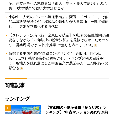
産、住友商事への就職者は「東大・早大・慶大で約6割」の現
実 3大学以外で強い大学はどこか
小学生に人気の「シール流通事情」に変調 「ボンドロ」は依
然品薄状態が続くが、模倣品や類似品が大量流通し一部で値崩
れ 「選別が本格化する時代に」
【クレジット決済代行・全東信が破産】63社もの金融機関が融
資をしながら「20年以上の粉飾決算」を見抜けなかったカラク
リ 営業現場では“自転車操業”の焦りも表出していた
急増する中国企業の“国籍ロンダリング” SHEIN、TikTok、
Temu…本社機能を海外に移転させ、トランプ関税の回避を狙
う 現地人を隠れ蓑にした中国企業の農業参入・土地取得への
懸念も
関連記事
ランキング
【首都圏の不動産価格「危ない駅」ラ
1
ンキング】“中古マンション売れ行き鈍