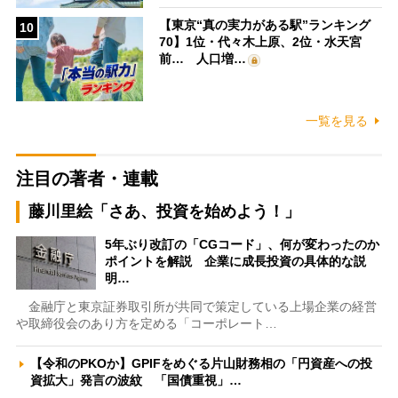
【東京“真の実力がある駅”ランキング
10
70】1位・代々木上原、2位・水天宮
前… 人口増…
一覧を見る
注目の著者・連載
藤川里絵「さあ、投資を始めよう！」
5年ぶり改訂の「CGコード」、何が変わったのか
ポイントを解説 企業に成長投資の具体的な説
明…
金融庁と東京証券取引所が共同で策定している上場企業の経営
や取締役会のあり方を定める「コーポレート…
【令和のPKOか】GPIFをめぐる片山財務相の「円資産への投
資拡大」発言の波紋 「国債重視」…