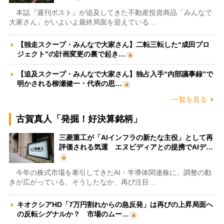
本誌『週刊ポスト』が追及してきた不動産投資商品「みんなで
大家さん」がいよいよ最終局面を迎えている…
【独走スクープ・みんなで大家さん】二転三転した“成田プロ
ジェクト”の計画変更の裏で起き…
【追及スクープ・みんなで大家さん】独占入手“内部議事録”で
明かされる柳瀬健一・代表の思…
一覧を見る
古賀真人「発掘！好決算銘柄」
三菱重工が「AIインフラの新たな主役」として再
評価される気運 エヌビディアとの提携でAIデ…
今年の株式市場を牽引してきたAI・半導体関連株に、調整の動
きが広がっている。そうしたなか、再び注目…
キオクシアHD「7万円割れからの急反発」は再びの上昇局面へ
の反転シグナルか？ 市場のムー…