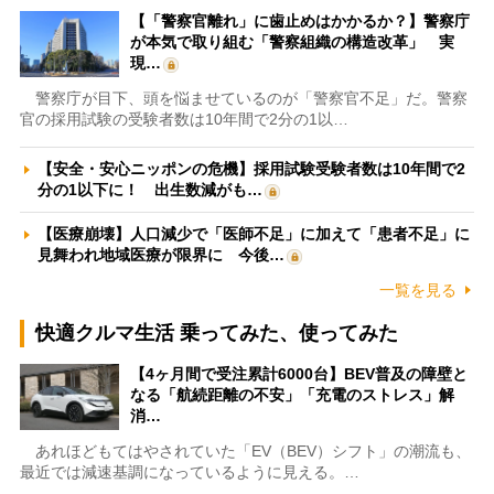
【「警察官離れ」に歯止めはかかるか？】警察庁
が本気で取り組む「警察組織の構造改革」 実
現…
警察庁が目下、頭を悩ませているのが「警察官不足」だ。警察
官の採用試験の受験者数は10年間で2分の1以…
【安全・安心ニッポンの危機】採用試験受験者数は10年間で2
分の1以下に！ 出生数減がも…
【医療崩壊】人口減少で「医師不足」に加えて「患者不足」に
見舞われ地域医療が限界に 今後…
一覧を見る
快適クルマ生活 乗ってみた、使ってみた
【4ヶ月間で受注累計6000台】BEV普及の障壁と
なる「航続距離の不安」「充電のストレス」解
消…
あれほどもてはやされていた「EV（BEV）シフト」の潮流も、
最近では減速基調になっているように見える。…