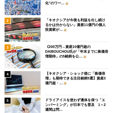
化”のワー…
「キオクシアが今後も利益を出し続け
2
るかは分からない」資産11億円の個人
投資家が…
《200万円→資産10億円超の
3
DAIBOUCHOU氏が「年末までに株価倍
増期待」の5銘柄を公…
【キオクシア・ショック後に「株価倍
4
増」も期待できる注目銘柄5選】資産3
億円超・…
ドライアイスを使わず遺体を保つ「エ
5
ンバーミング」が日本でも普及 1～2
週間は問…