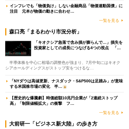
インフレでも「物価負け」しない金融商品「物価連動国債」に
注目 元本が物価の動きに合わせ…
一覧を見る
森口亮「まるわかり市況分析」
「キオクシア急落で含み損が膨らんで…」損失を
投資家としての成長につなげる4つの視点 「…
半導体株を中心に相場の調整色が強まり、7月中旬にはキオク
シアホールディングスがストップ安をつけるな…
「NYダウは高値更新、ナスダック・S&P500は足踏み」が意味
する米国株市場の変化 半…
【歴史的な爆騰劇】時価総額10兆円企業が「2連続ストップ
高」「制限値幅拡大」の衝撃 フ…
一覧を見る
大前研一「ビジネス新大陸」の歩き方