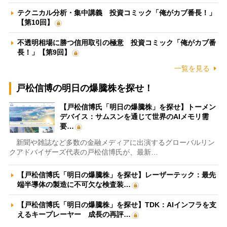
テクニカル分析・集中講義 投資コミック「俺がカブ番長！」
【第10回】
不透明相場に勝つ信用取引の極意 投資コミック「俺がカブ番
長！」【第9回】
一覧を見る
戸松信博の明日の爆騰株を探せ！
【戸松信博氏「明日の爆騰株」を探せ】トーメン
デバイス：サムスンを通じて世界のAIメモリ需
要…
新聞や雑誌など多数の金融メディアに出演するグローバルリン
クアドバイザーズ代表の戸松信博氏が、最新…
【戸松信博氏「明日の爆騰株」を探せ】レーザーテック：最先
端半導体の製造に不可欠な検査装…
【戸松信博氏「明日の爆騰株」を探せ】TDK：AIインフラを支
えるキープレーヤー 成長の再評…