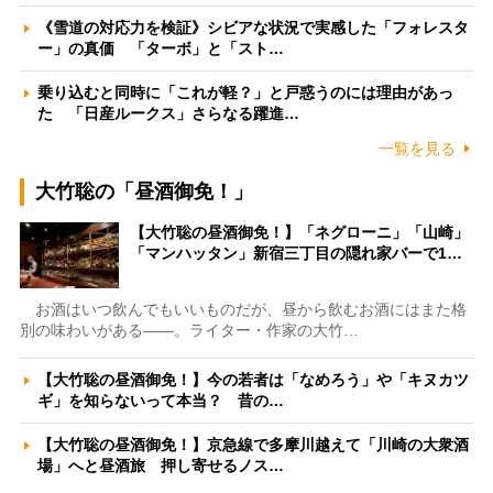
《雪道の対応力を検証》シビアな状況で実感した「フォレスタ
ー」の真価 「ターボ」と「スト…
乗り込むと同時に「これが軽？」と戸惑うのには理由があっ
た 「日産ルークス」さらなる躍進…
一覧を見る
大竹聡の「昼酒御免！」
【大竹聡の昼酒御免！】「ネグローニ」「山崎」
「マンハッタン」新宿三丁目の隠れ家バーで1…
お酒はいつ飲んでもいいものだが、昼から飲むお酒にはまた格
別の味わいがある――。ライター・作家の大竹…
【大竹聡の昼酒御免！】今の若者は「なめろう」や「キヌカツ
ギ」を知らないって本当？ 昔の…
【大竹聡の昼酒御免！】京急線で多摩川越えて「川崎の大衆酒
場」へと昼酒旅 押し寄せるノス…