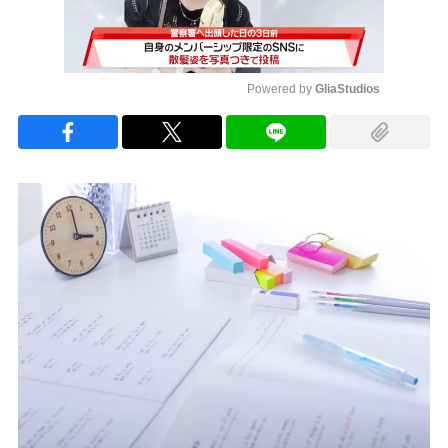
Powered by 
GliaStudios
Mute