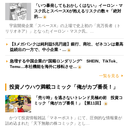
「いつ暴発してもおかしくはない」イーロン・マ
スク氏とスペースXが抱えるリスクの数々「絶対
的…
宇宙開発企業「スペースX」の上場で史上初の「兆万長者（ト
リリオネア）」となったイーロン・マスク氏。…
【3メガバンクは純利益5兆円超】銀行、商社、ゼネコンは最高
益続出の一方で、中小企業・…
急増する中国企業の“国籍ロンダリング” SHEIN、TikTok、
Temu…本社機能を海外に移転させ…
一覧を見る
投資ノウハウ満載コミック「俺がカブ番長！」
「売り時」を逃さないトレンド見極め術 投資コ
ミック「俺がカブ番長！」【第11回】
かつて投資情報雑誌「マネーポスト」にて、圧倒的な情報量が
詰め込まれた「天下無敵の株コミック」とし…