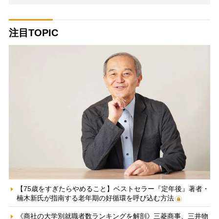
注目TOPIC
【75歳をすぎたらやめること】ベストセラー『定年後』著者・
楠木新氏が指南する老年期の好循環を呼び込む方法
《商社の大学別就職者数ランキングを解剖》三菱商事、三井物