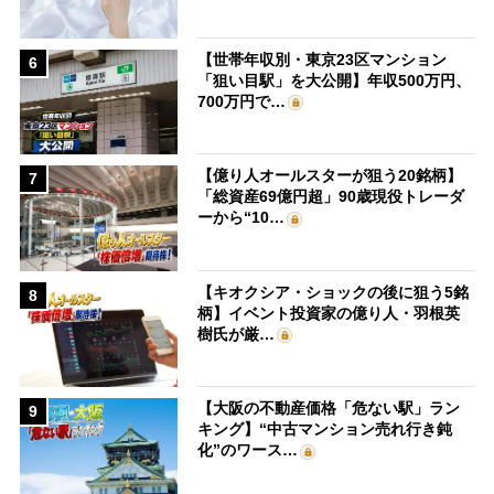
【世帯年収別・東京23区マンション
6
「狙い目駅」を大公開】年収500万円、
700万円で…
【億り人オールスターが狙う20銘柄】
7
「総資産69億円超」90歳現役トレーダ
ーから“10…
【キオクシア・ショックの後に狙う5銘
8
柄】イベント投資家の億り人・羽根英
樹氏が厳…
【大阪の不動産価格「危ない駅」ラン
9
キング】“中古マンション売れ行き鈍
化”のワース…