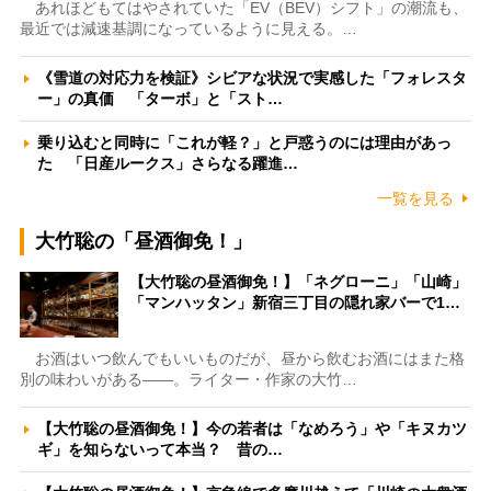
あれほどもてはやされていた「EV（BEV）シフト」の潮流も、
最近では減速基調になっているように見える。…
《雪道の対応力を検証》シビアな状況で実感した「フォレスタ
ー」の真価 「ターボ」と「スト…
乗り込むと同時に「これが軽？」と戸惑うのには理由があっ
た 「日産ルークス」さらなる躍進…
一覧を見る
大竹聡の「昼酒御免！」
【大竹聡の昼酒御免！】「ネグローニ」「山崎」
「マンハッタン」新宿三丁目の隠れ家バーで1…
お酒はいつ飲んでもいいものだが、昼から飲むお酒にはまた格
別の味わいがある――。ライター・作家の大竹…
【大竹聡の昼酒御免！】今の若者は「なめろう」や「キヌカツ
ギ」を知らないって本当？ 昔の…