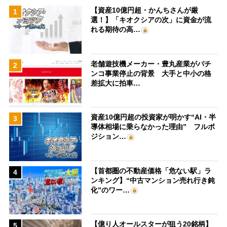
【資産10億円超・かんちさんが厳
1
選！】「キオクシアの次」に資金が流
れる期待の高…
老舗遊技機メーカー・豊丸産業がパチ
2
ンコ事業停止の背景 大手と中小の格
差拡大に拍車…
資産10億円超の投資家が明かす“AI・半
3
導体相場に乗らなかった理由” フルポ
ジション…
【首都圏の不動産価格「危ない駅」ラ
4
ンキング】“中古マンション売れ行き鈍
化”のワー…
【億り人オールスターが狙う20銘柄】
5