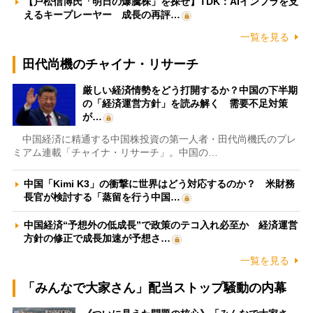
【戸松信博氏「明日の爆騰株」を探せ】TDK：AIインフラを支
えるキープレーヤー 成長の再評…
一覧を見る
田代尚機のチャイナ・リサーチ
厳しい経済情勢をどう打開するか？中国の下半期
の「経済運営方針」を読み解く 需要不足対策
が…
中国経済に精通する中国株投資の第一人者・田代尚機氏のプレ
ミアム連載「チャイナ・リサーチ」。中国の…
中国「Kimi K3」の衝撃に世界はどう対応するのか？ 米財務
長官が検討する「蒸留を行う中国…
中国経済“予想外の低成長”で政策のテコ入れ必至か 経済運営
方針の修正で成長加速が予想さ…
一覧を見る
「みんなで大家さん」配当ストップ騒動の内幕