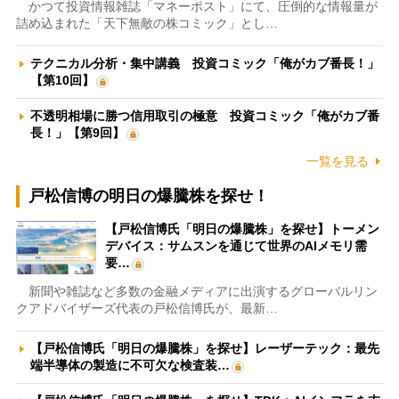
かつて投資情報雑誌「マネーポスト」にて、圧倒的な情報量が
詰め込まれた「天下無敵の株コミック」とし…
テクニカル分析・集中講義 投資コミック「俺がカブ番長！」
【第10回】
不透明相場に勝つ信用取引の極意 投資コミック「俺がカブ番
長！」【第9回】
一覧を見る
戸松信博の明日の爆騰株を探せ！
【戸松信博氏「明日の爆騰株」を探せ】トーメン
デバイス：サムスンを通じて世界のAIメモリ需
要…
新聞や雑誌など多数の金融メディアに出演するグローバルリン
クアドバイザーズ代表の戸松信博氏が、最新…
【戸松信博氏「明日の爆騰株」を探せ】レーザーテック：最先
端半導体の製造に不可欠な検査装…