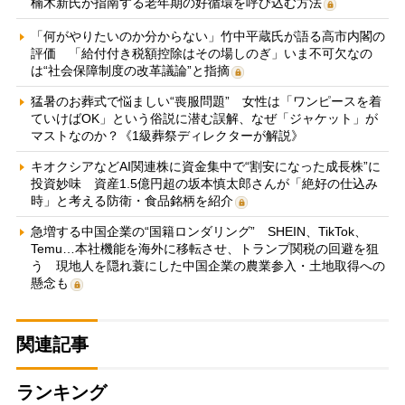
楠木新氏が指南する老年期の好循環を呼び込む方法
「何がやりたいのか分からない」竹中平蔵氏が語る高市内閣の
評価 「給付付き税額控除はその場しのぎ」いま不可欠なの
は“社会保障制度の改革議論”と指摘
猛暑のお葬式で悩ましい“喪服問題” 女性は「ワンピースを着
ていけばOK」という俗説に潜む誤解、なぜ「ジャケット」が
マストなのか？《1級葬祭ディレクターが解説》
キオクシアなどAI関連株に資金集中で“割安になった成長株”に
投資妙味 資産1.5億円超の坂本慎太郎さんが「絶好の仕込み
時」と考える防衛・食品銘柄を紹介
急増する中国企業の“国籍ロンダリング” SHEIN、TikTok、
Temu…本社機能を海外に移転させ、トランプ関税の回避を狙
う 現地人を隠れ蓑にした中国企業の農業参入・土地取得への
懸念も
関連記事
ランキング