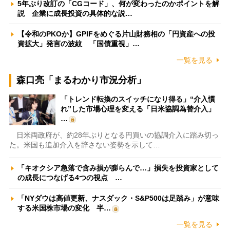
5年ぶり改訂の「CGコード」、何が変わったのかポイントを解
説 企業に成長投資の具体的な説…
【令和のPKOか】GPIFをめぐる片山財務相の「円資産への投
資拡大」発言の波紋 「国債重視」…
一覧を見る
森口亮「まるわかり市況分析」
「トレンド転換のスイッチになり得る」“介入慣
れ”した市場心理を変える「日米協調為替介入」
…
日米両政府が、約28年ぶりとなる円買いの協調介入に踏み切っ
た。米国も追加介入を辞さない姿勢を示して…
「キオクシア急落で含み損が膨らんで…」損失を投資家として
の成長につなげる4つの視点 …
「NYダウは高値更新、ナスダック・S&P500は足踏み」が意味
する米国株市場の変化 半…
一覧を見る