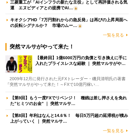
三菱重工が「AIインフラの新たな主役」として再評価される気
運 エヌビディアとの提携でAI…
キオクシアHD「7万円割れからの急反発」は再びの上昇局面へ
の反転シグナルか？ 市場のムー…
一覧を見る
突然マルサがやって来た！
【最終回】1億6000万円の負債と引き換えに手に
入れたプライスレスな経験 ｜ 突然マルサがや…
2009年12月に発行された元FXトレーダー・磯貝清明氏の著書
『突然マルサがやって来た！～FXで10億円稼い…
【第9回】もう一度FXでリベンジ！ 種銭は差し押さえを免れ
た”ヒミツのお金” ｜ 突然マルサ…
【第8回】年利はなんと14.6％！ 毎日5万円超の延滞税が積み
上がっていく ｜ 突然マルサ…
一覧を見る