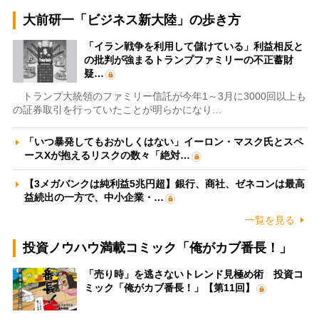
大前研一「ビジネス新大陸」の歩き方
「イラン戦争を利用して儲けている」利益相反と
の批判が強まるトランプファミリーの不正蓄財
疑…
トランプ大統領のファミリー信託が今年1～3月に3000回以上も
の証券取引を行っていたことが明らかになり…
「いつ暴発してもおかしくはない」イーロン・マスク氏とスペ
ースXが抱えるリスクの数々「絶対…
【3メガバンクは純利益5兆円超】銀行、商社、ゼネコンは最高
益続出の一方で、中小企業・…
一覧を見る
投資ノウハウ満載コミック「俺がカブ番長！」
「売り時」を逃さないトレンド見極め術 投資コ
ミック「俺がカブ番長！」【第11回】