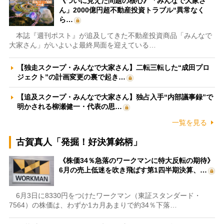
《ついに見えた問題の核心》「みんなで大家さ
ん」2000億円超不動産投資トラブル“異常なく
ら…
本誌『週刊ポスト』が追及してきた不動産投資商品「みんなで
大家さん」がいよいよ最終局面を迎えている…
【独走スクープ・みんなで大家さん】二転三転した“成田プロ
ジェクト”の計画変更の裏で起き…
【追及スクープ・みんなで大家さん】独占入手“内部議事録”で
明かされる柳瀬健一・代表の思…
一覧を見る
古賀真人「発掘！好決算銘柄」
《株価34％急落のワークマンに特大反転の期待》
6月の売上低迷を吹き飛ばす第1四半期決算、…
6月3日に8330円をつけたワークマン（東証スタンダード・
7564）の株価は、わずか1カ月あまりで約34％下落…