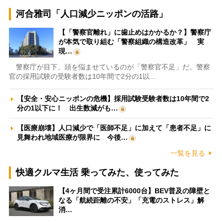
河合雅司「人口減少ニッポンの活路」
【「警察官離れ」に歯止めはかかるか？】警察庁
が本気で取り組む「警察組織の構造改革」 実
現…
警察庁が目下、頭を悩ませているのが「警察官不足」だ。警察
官の採用試験の受験者数は10年間で2分の1以…
【安全・安心ニッポンの危機】採用試験受験者数は10年間で2
分の1以下に！ 出生数減がも…
【医療崩壊】人口減少で「医師不足」に加えて「患者不足」に
見舞われ地域医療が限界に 今後…
一覧を見る
快適クルマ生活 乗ってみた、使ってみた
【4ヶ月間で受注累計6000台】BEV普及の障壁と
なる「航続距離の不安」「充電のストレス」解
消…