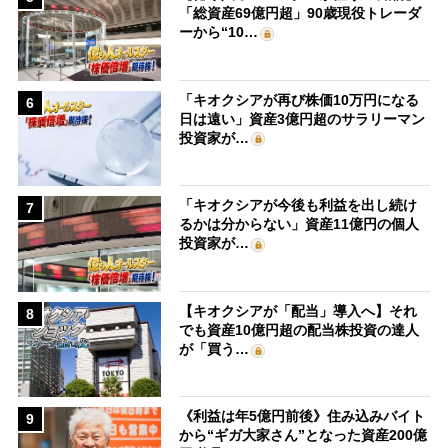
「総資産69億円超」90歳現役トレーダ
ーから“10…
「キオクシアが再び株価10万円になる
6
日は遠い」資産3億円超のサラリーマン
投資家が…
「キオクシアが今後も利益を出し続け
7
るかは分からない」資産11億円の個人
投資家が…
【キオクシアが「配当」導入へ】それ
8
でも資産10億円超の配当株投資の達人
が「買う…
《利益は年5億円前後》住み込みバイト
9
から“ギガ大家さん”となった資産200億