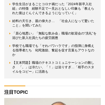
学生生活がまるごとコロナ禍だった「2024年新卒入社
組」の特徴 経験不足で一見おとなしい印象も「教えら
れた後はぐんぐんできるようになっていく」
給料の天引き、親の偉大さ… 「社会人になって驚いた
こと」を聞いてみた
「居心地悪い」「無駄な飲み会」職場の歓迎会の“洗礼”を
浴びた新入社員たちの疲労困憊
学校でも職場でも「それパワハラです」の指弾に身構え
る指導者たち 叱咤激励、奮起を促す言葉もアウトなの
か
【文末問題】職場のテキストコミュニケーションの難し
さ 「。」は冷たい、「！」は迫りすぎ…「相手のスタ
イルをコピー」に活路も
注目TOPIC