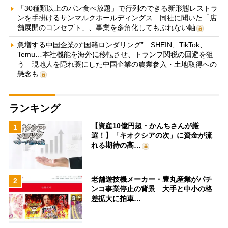
「30種類以上のパン食べ放題」で行列のできる新形態レストラ
ンを手掛けるサンマルクホールディングス 同社に聞いた「店
舗展開のコンセプト」、事業を多角化してもぶれない軸
急増する中国企業の“国籍ロンダリング” SHEIN、TikTok、
Temu…本社機能を海外に移転させ、トランプ関税の回避を狙
う 現地人を隠れ蓑にした中国企業の農業参入・土地取得への
懸念も
ランキング
【資産10億円超・かんちさんが厳
1
選！】「キオクシアの次」に資金が流
れる期待の高…
老舗遊技機メーカー・豊丸産業がパチ
2
ンコ事業停止の背景 大手と中小の格
差拡大に拍車…