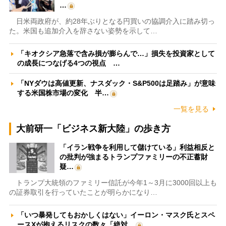
…
日米両政府が、約28年ぶりとなる円買いの協調介入に踏み切っ
た。米国も追加介入を辞さない姿勢を示して…
「キオクシア急落で含み損が膨らんで…」損失を投資家として
の成長につなげる4つの視点 …
「NYダウは高値更新、ナスダック・S&P500は足踏み」が意味
する米国株市場の変化 半…
一覧を見る
大前研一「ビジネス新大陸」の歩き方
「イラン戦争を利用して儲けている」利益相反と
の批判が強まるトランプファミリーの不正蓄財
疑…
トランプ大統領のファミリー信託が今年1～3月に3000回以上も
の証券取引を行っていたことが明らかになり…
「いつ暴発してもおかしくはない」イーロン・マスク氏とスペ
ースXが抱えるリスクの数々「絶対…