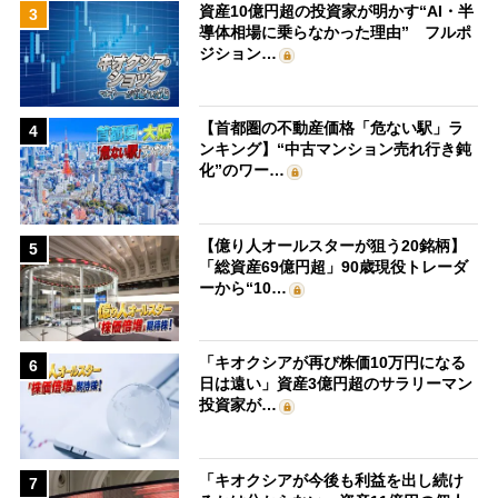
資産10億円超の投資家が明かす“AI・半
3
導体相場に乗らなかった理由” フルポ
ジション…
【首都圏の不動産価格「危ない駅」ラ
4
ンキング】“中古マンション売れ行き鈍
化”のワー…
【億り人オールスターが狙う20銘柄】
5
「総資産69億円超」90歳現役トレーダ
ーから“10…
「キオクシアが再び株価10万円になる
6
日は遠い」資産3億円超のサラリーマン
投資家が…
「キオクシアが今後も利益を出し続け
7