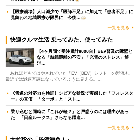
【医療崩壊】人口減少で「医師不足」に加えて「患者不足」に
見舞われ地域医療が限界に 今後…
一覧を見る
快適クルマ生活 乗ってみた、使ってみた
【4ヶ月間で受注累計6000台】BEV普及の障壁と
なる「航続距離の不安」「充電のストレス」解
消…
あれほどもてはやされていた「EV（BEV）シフト」の潮流も、
最近では減速基調になっているように見える。…
《雪道の対応力を検証》シビアな状況で実感した「フォレスタ
ー」の真価 「ターボ」と「スト…
乗り込むと同時に「これが軽？」と戸惑うのには理由があっ
た 「日産ルークス」さらなる躍進…
一覧を見る
大竹聡の「昼酒御免！」