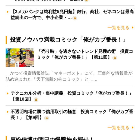
【3メガバンクは純利益5兆円超】銀行、商社、ゼネコンは最高
益続出の一方で、中小企業・…
一覧を見る
投資ノウハウ満載コミック「俺がカブ番長！」
「売り時」を逃さないトレンド見極め術 投資コ
ミック「俺がカブ番長！」【第11回】
かつて投資情報雑誌「マネーポスト」にて、圧倒的な情報量が
詰め込まれた「天下無敵の株コミック」とし…
テクニカル分析・集中講義 投資コミック「俺がカブ番長！」
【第10回】
不透明相場に勝つ信用取引の極意 投資コミック「俺がカブ番
長！」【第9回】
一覧を見る
戸松信博の明日の爆騰株を探せ！