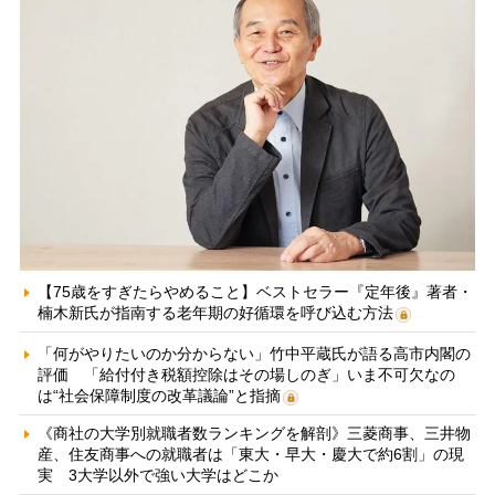
【75歳をすぎたらやめること】ベストセラー『定年後』著者・
楠木新氏が指南する老年期の好循環を呼び込む方法
「何がやりたいのか分からない」竹中平蔵氏が語る高市内閣の
評価 「給付付き税額控除はその場しのぎ」いま不可欠なの
は“社会保障制度の改革議論”と指摘
《商社の大学別就職者数ランキングを解剖》三菱商事、三井物
産、住友商事への就職者は「東大・早大・慶大で約6割」の現
実 3大学以外で強い大学はどこか