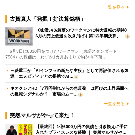
一覧を見る
古賀真人「発掘！好決算銘柄」
《株価34％急落のワークマンに特大反転の期待》
6月の売上低迷を吹き飛ばす第1四半期決算、…
6月3日に8330円をつけたワークマン（東証スタンダード・
7564）の株価は、わずか1カ月あまりで約34％下落…
三菱重工が「AIインフラの新たな主役」として再評価される気
運 エヌビディアとの提携でAI…
キオクシアHD「7万円割れからの急反発」は再びの上昇局面へ
の反転シグナルか？ 市場のムー…
一覧を見る
突然マルサがやって来た！
【最終回】1億6000万円の負債と引き換えに手に
入れたプライスレスな経験 ｜ 突然マルサがや…