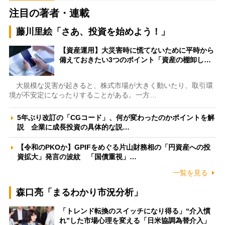
注目の著者・連載
藤川里絵「さあ、投資を始めよう！」
【資産運用】大災害時に慌てないために平時から
備えておきたい3つのポイント「資産の棚卸し…
大規模な災害が起きると、株式市場が大きく動いたり、取引環
境が不安定になったりすることがある。一方…
5年ぶり改訂の「CGコード」、何が変わったのかポイントを解
説 企業に成長投資の具体的な説…
【令和のPKOか】GPIFをめぐる片山財務相の「円資産への投
資拡大」発言の波紋 「国債重視」…
一覧を見る
森口亮「まるわかり市況分析」
「トレンド転換のスイッチになり得る」“介入慣
れ”した市場心理を変える「日米協調為替介入」