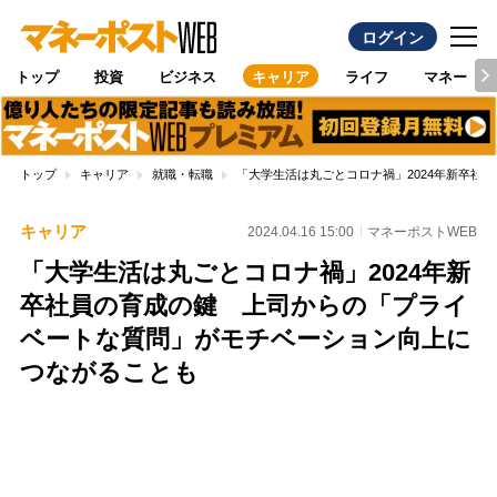
ログイン
トップ
投資
ビジネス
キャリア
ライフ
マネー
トップ
キャリア
就職・転職
「大学生活は丸ごとコロナ禍」2024年新卒社
キャリア
2024.04.16 15:00
マネーポストWEB
「大学生活は丸ごとコロナ禍」2024年新
卒社員の育成の鍵 上司からの「プライ
ベートな質問」がモチベーション向上に
つながることも
Loaded
:
89.01%
/
Unmute