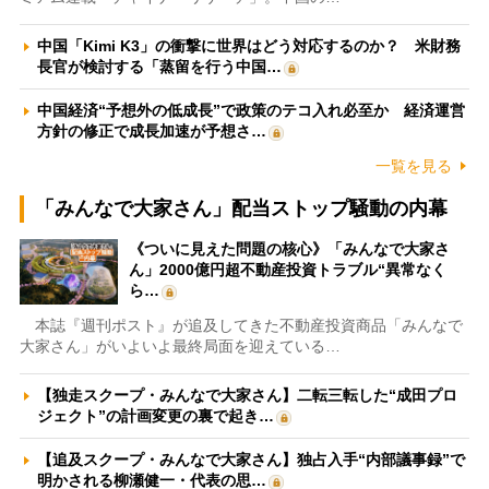
中国「Kimi K3」の衝撃に世界はどう対応するのか？ 米財務
長官が検討する「蒸留を行う中国…
中国経済“予想外の低成長”で政策のテコ入れ必至か 経済運営
方針の修正で成長加速が予想さ…
一覧を見る
「みんなで大家さん」配当ストップ騒動の内幕
《ついに見えた問題の核心》「みんなで大家さ
ん」2000億円超不動産投資トラブル“異常なく
ら…
本誌『週刊ポスト』が追及してきた不動産投資商品「みんなで
大家さん」がいよいよ最終局面を迎えている…
【独走スクープ・みんなで大家さん】二転三転した“成田プロ
ジェクト”の計画変更の裏で起き…
【追及スクープ・みんなで大家さん】独占入手“内部議事録”で
明かされる柳瀬健一・代表の思…