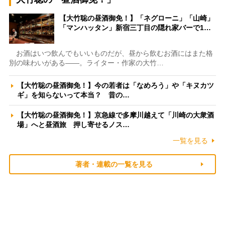
【大竹聡の昼酒御免！】「ネグローニ」「山崎」
「マンハッタン」新宿三丁目の隠れ家バーで1…
お酒はいつ飲んでもいいものだが、昼から飲むお酒にはまた格
別の味わいがある――。ライター・作家の大竹…
【大竹聡の昼酒御免！】今の若者は「なめろう」や「キヌカツ
ギ」を知らないって本当？ 昔の…
【大竹聡の昼酒御免！】京急線で多摩川越えて「川崎の大衆酒
場」へと昼酒旅 押し寄せるノス…
一覧を見る
著者・連載の一覧を見る