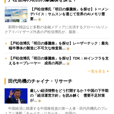
【戸松信博氏「明日の爆騰株」を探せ】トーメン
デバイス：サムスンを通じて世界のAIメモリ需
要…
新聞や雑誌など多数の金融メディアに出演するグローバルリン
クアドバイザーズ代表の戸松信博氏が、最新…
【戸松信博氏「明日の爆騰株」を探せ】レーザーテック：最先
端半導体の製造に不可欠な検査装…
【戸松信博氏「明日の爆騰株」を探せ】TDK：AIインフラを支
えるキープレーヤー 成長の再評…
一覧を見る
田代尚機のチャイナ・リサーチ
厳しい経済情勢をどう打開するか？中国の下半期
の「経済運営方針」を読み解く 需要不足対策
が…
中国経済に精通する中国株投資の第一人者・田代尚機氏のプレ
ミアム連載「チャイナ・リサーチ」。中国の…