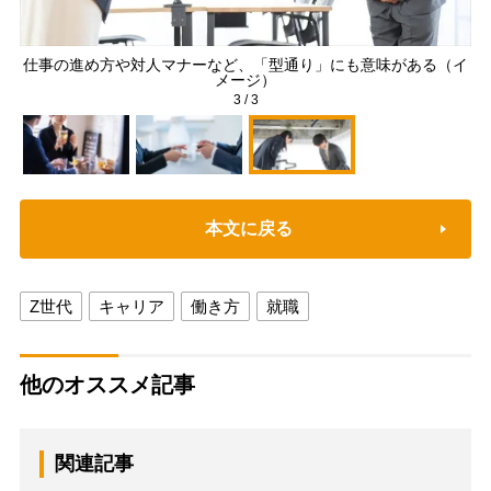
仕事の進め方や対人マナーなど、「型通り」にも意味がある（イ
メージ）
3
/
3
本文に戻る
Z世代
キャリア
働き方
就職
他のオススメ記事
関連記事