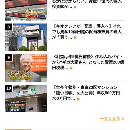
るかは分からない」資産11億円の個人
投資家が…
【キオクシアが「配当」導入へ】それ
8
でも資産10億円超の配当株投資の達人
が「買う…
《利益は年5億円前後》住み込みバイト
9
から“ギガ大家さん”となった資産200億
円税理…
【世帯年収別・東京23区マンション
10
「狙い目駅」を大公開】年収500万円、
700万円で…
一覧を見る