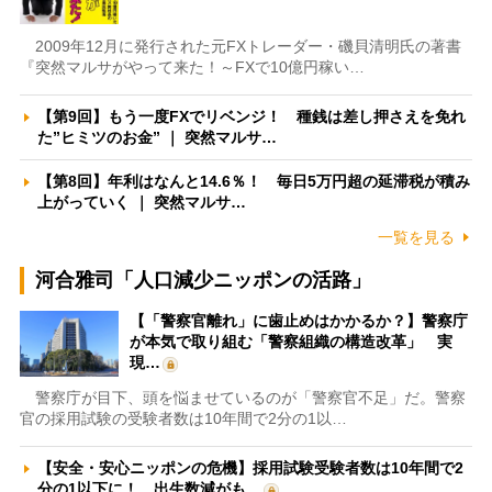
2009年12月に発行された元FXトレーダー・磯貝清明氏の著書
『突然マルサがやって来た！～FXで10億円稼い…
【第9回】もう一度FXでリベンジ！ 種銭は差し押さえを免れ
た”ヒミツのお金” ｜ 突然マルサ…
【第8回】年利はなんと14.6％！ 毎日5万円超の延滞税が積み
上がっていく ｜ 突然マルサ…
一覧を見る
河合雅司「人口減少ニッポンの活路」
【「警察官離れ」に歯止めはかかるか？】警察庁
が本気で取り組む「警察組織の構造改革」 実
現…
警察庁が目下、頭を悩ませているのが「警察官不足」だ。警察
官の採用試験の受験者数は10年間で2分の1以…
【安全・安心ニッポンの危機】採用試験受験者数は10年間で2
分の1以下に！ 出生数減がも…