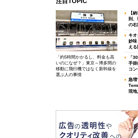
注目TOPIC
【納
到、
の右
キオ
妙味
える
「約5時間かかるし、料金も高
「3
いのになぜ？」東京～博多間の
手掛
移動に飛行機ではなく新幹線を
コン
選ぶ人の事情
急増
Te
現地