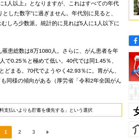
に1人以上』となりますが、これはすべての年代
りとした数字”に過ぎません。年代別に見ると、
はむしろ少数派。統計的に見れば5人に1人以下に
罹患総数は8万1080人。さらに、がん患者を年
人で0.25％と極めて低い。40代では同1.45％、
8％にとどまる。70代でようやく42.93％に。胃がん、
も同様の傾向がある（厚労省「令和2年全国がん
料支払いよりも貯蓄を優先する」という選択
1
2
3