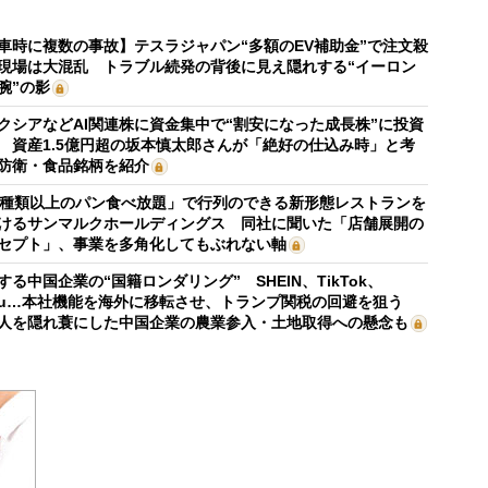
車時に複数の事故】テスラジャパン“多額のEV補助金”で注文殺
現場は大混乱 トラブル続発の背後に見え隠れする“イーロン
腕”の影
クシアなどAI関連株に資金集中で“割安になった成長株”に投資
 資産1.5億円超の坂本慎太郎さんが「絶好の仕込み時」と考
防衛・食品銘柄を紹介
0種類以上のパン食べ放題」で行列のできる新形態レストランを
けるサンマルクホールディングス 同社に聞いた「店舗展開の
セプト」、事業を多角化してもぶれない軸
する中国企業の“国籍ロンダリング” SHEIN、TikTok、
mu…本社機能を海外に移転させ、トランプ関税の回避を狙う
人を隠れ蓑にした中国企業の農業参入・土地取得への懸念も