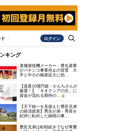
ンド
ログイン
ンキング
老舗遊技機メーカー・豊丸産業
がパチンコ事業停止の背景 大
手と中小の格差拡大に拍…
【資産10億円超・かんちさんが
厳選！】「キオクシアの次」に
資金が流れる期待の…
【天下統一を見据えた豊臣兄弟
の経済政策】秀吉が弟・秀長を
紀伊に転封した納得の事…
豊臣兄弟は転戦続きでなぜ軍費