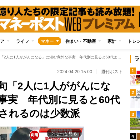
ア
ライフ
マネー
住まい・不動産
家計
トレ
がん保険の宣伝文句「2人に1人ががんになる」に潜む意外な事実 年代別に見ると60代までにがんと診断されるのは少数派
ラ
1
2024.04.20 15:00
週刊ポスト
句「2人に1人ががんにな
2
事実 年代別に見ると60代
されるのは少数派
3
もっと見る
arrow_forward_ios
4