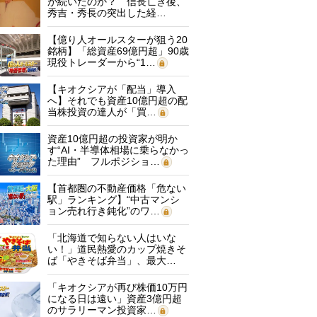
が続いたのか？ 信長亡き後、
秀吉・秀長の突出した経…
【億り人オールスターが狙う20
銘柄】「総資産69億円超」90歳
現役トレーダーから“1…
【キオクシアが「配当」導入
へ】それでも資産10億円超の配
当株投資の達人が「買…
資産10億円超の投資家が明か
す“AI・半導体相場に乗らなかっ
た理由” フルポジショ…
【首都圏の不動産価格「危ない
駅」ランキング】“中古マンシ
ョン売れ行き鈍化”のワ…
「北海道で知らない人はいな
い！」道民熱愛のカップ焼きそ
ば「やきそば弁当」、最大…
「キオクシアが再び株価10万円
になる日は遠い」資産3億円超
のサラリーマン投資家…