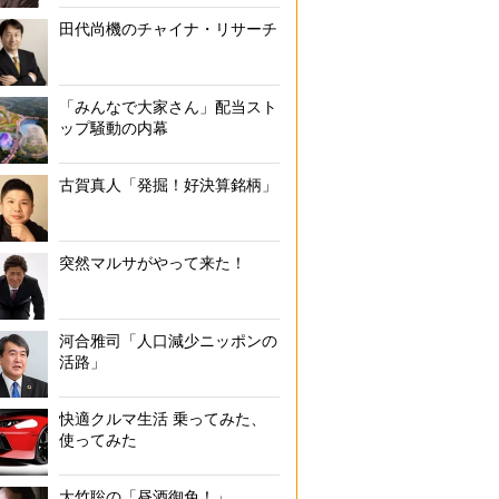
田代尚機のチャイナ・リサーチ
「みんなで大家さん」配当スト
ップ騒動の内幕
古賀真人「発掘！好決算銘柄」
突然マルサがやって来た！
河合雅司「人口減少ニッポンの
活路」
快適クルマ生活 乗ってみた、
使ってみた
大竹聡の「昼酒御免！」