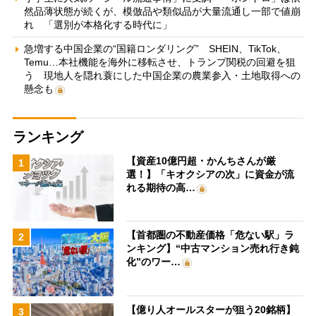
然品薄状態が続くが、模倣品や類似品が大量流通し一部で値崩
れ 「選別が本格化する時代に」
急増する中国企業の“国籍ロンダリング” SHEIN、TikTok、
Temu…本社機能を海外に移転させ、トランプ関税の回避を狙
う 現地人を隠れ蓑にした中国企業の農業参入・土地取得への
懸念も
ランキング
【資産10億円超・かんちさんが厳
1
選！】「キオクシアの次」に資金が流
れる期待の高…
【首都圏の不動産価格「危ない駅」ラ
2
ンキング】“中古マンション売れ行き鈍
化”のワー…
【億り人オールスターが狙う20銘柄】
3