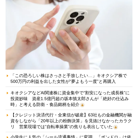
「この恐ろしい株はさっさと手放したい…」キオクシア株で
500万円の利益を出した女性が“夢よもう一度”と再購入
キオクシアなどAI関連株に資金集中で“割安になった成長株”に
投資妙味 資産1.5億円超の坂本慎太郎さんが「絶好の仕込み
時」と考える防衛・食品銘柄を紹介
【クレジット決済代行・全東信が破産】63社もの金融機関が融
資をしながら「20年以上の粉飾決算」を見抜けなかったカラク
リ 営業現場では“自転車操業”の焦りも表出していた
小学生に人気の「シール流通事情」に変調 「ボンドロ」は依