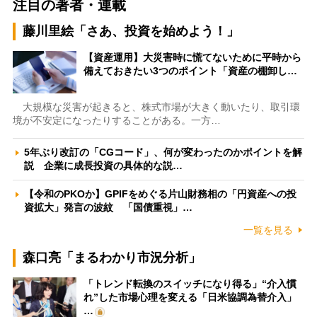
注目の著者・連載
藤川里絵「さあ、投資を始めよう！」
【資産運用】大災害時に慌てないために平時から
備えておきたい3つのポイント「資産の棚卸し…
大規模な災害が起きると、株式市場が大きく動いたり、取引環
境が不安定になったりすることがある。一方…
5年ぶり改訂の「CGコード」、何が変わったのかポイントを解
説 企業に成長投資の具体的な説…
【令和のPKOか】GPIFをめぐる片山財務相の「円資産への投
資拡大」発言の波紋 「国債重視」…
一覧を見る
森口亮「まるわかり市況分析」
「トレンド転換のスイッチになり得る」“介入慣
れ”した市場心理を変える「日米協調為替介入」
…