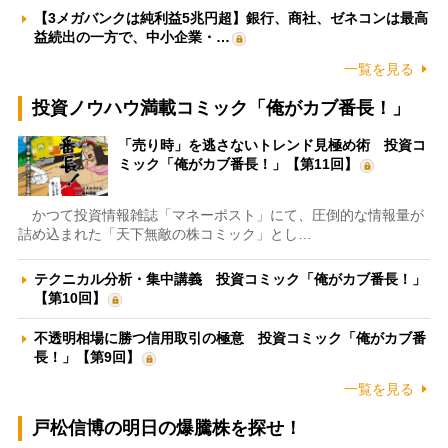
【3メガバンクは純利益5兆円超】銀行、商社、ゼネコンは最高
益続出の一方で、中小企業・…
一覧を見る
投資ノウハウ満載コミック「俺がカブ番長！」
「売り時」を逃さないトレンド見極め術 投資コ
ミック「俺がカブ番長！」【第11回】
かつて投資情報雑誌「マネーポスト」にて、圧倒的な情報量が
詰め込まれた「天下無敵の株コミック」とし…
テクニカル分析・集中講義 投資コミック「俺がカブ番長！」
【第10回】
不透明相場に勝つ信用取引の極意 投資コミック「俺がカブ番
長！」【第9回】
一覧を見る
戸松信博の明日の爆騰株を探せ！