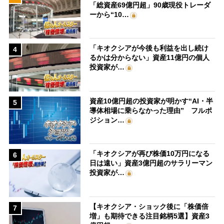
「総資産69億円超」90歳現役トレーダ
ーから“10…
「キオクシアが今後も利益を出し続け
4
るかは分からない」資産11億円の個人
投資家が…
資産10億円超の投資家が明かす“AI・半
5
導体相場に乗らなかった理由” フルポ
ジション…
「キオクシアが再び株価10万円になる
6
日は遠い」資産3億円超のサラリーマン
投資家が…
【キオクシア・ショック後に「株価倍
7
増」も期待できる注目銘柄5選】資産3