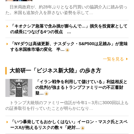
日米両政府が、約28年ぶりとなる円買いの協調介入に踏み切っ
た。米国も追加介入を辞さない姿勢を示して…
「キオクシア急落で含み損が膨らんで…」損失を投資家として
の成長につなげる4つの視点 …
「NYダウは高値更新、ナスダック・S&P500は足踏み」が意味
する米国株市場の変化 半…
一覧を見る
大前研一「ビジネス新大陸」の歩き方
「イラン戦争を利用して儲けている」利益相反と
の批判が強まるトランプファミリーの不正蓄財
疑…
トランプ大統領のファミリー信託が今年1～3月に3000回以上も
の証券取引を行っていたことが明らかになり…
「いつ暴発してもおかしくはない」イーロン・マスク氏とスペ
ースXが抱えるリスクの数々「絶対…