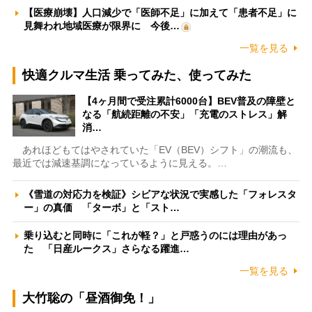
【医療崩壊】人口減少で「医師不足」に加えて「患者不足」に
見舞われ地域医療が限界に 今後…
一覧を見る
快適クルマ生活 乗ってみた、使ってみた
【4ヶ月間で受注累計6000台】BEV普及の障壁と
なる「航続距離の不安」「充電のストレス」解
消…
あれほどもてはやされていた「EV（BEV）シフト」の潮流も、
最近では減速基調になっているように見える。…
《雪道の対応力を検証》シビアな状況で実感した「フォレスタ
ー」の真価 「ターボ」と「スト…
乗り込むと同時に「これが軽？」と戸惑うのには理由があっ
た 「日産ルークス」さらなる躍進…
一覧を見る
大竹聡の「昼酒御免！」