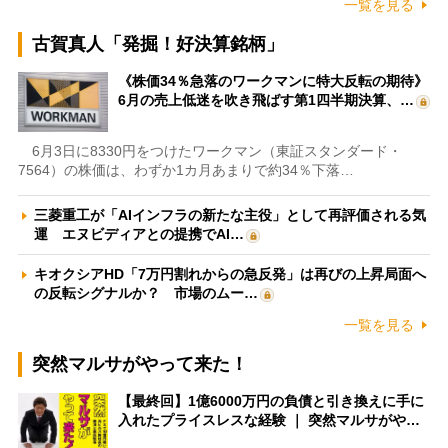
一覧を見る
古賀真人「発掘！好決算銘柄」
《株価34％急落のワークマンに特大反転の期待》
6月の売上低迷を吹き飛ばす第1四半期決算、…
6月3日に8330円をつけたワークマン（東証スタンダード・
7564）の株価は、わずか1カ月あまりで約34％下落…
三菱重工が「AIインフラの新たな主役」として再評価される気
運 エヌビディアとの提携でAI…
キオクシアHD「7万円割れからの急反発」は再びの上昇局面へ
の反転シグナルか？ 市場のムー…
一覧を見る
突然マルサがやって来た！
【最終回】1億6000万円の負債と引き換えに手に
入れたプライスレスな経験 ｜ 突然マルサがや…