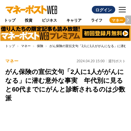
ログイン
トップ
投資
ビジネス
キャリア
ライフ
マネー
トップ
マネー
保険
がん保険の宣伝文句「2人に1人ががんになる」に潜む意
マネー
2024.04.20 15:00
週刊ポスト
がん保険の宣伝文句「2人に1人ががんに
なる」に潜む意外な事実 年代別に見る
と60代までにがんと診断されるのは少数
派
Loaded
:
100.00%
/
Unmute