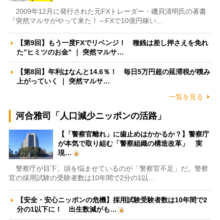
2009年12月に発行された元FXトレーダー・磯貝清明氏の著書
『突然マルサがやって来た！～FXで10億円稼い…
【第9回】もう一度FXでリベンジ！ 種銭は差し押さえを免れ
た”ヒミツのお金” ｜ 突然マルサ…
【第8回】年利はなんと14.6％！ 毎日5万円超の延滞税が積み
上がっていく ｜ 突然マルサ…
一覧を見る
河合雅司「人口減少ニッポンの活路」
【「警察官離れ」に歯止めはかかるか？】警察庁
が本気で取り組む「警察組織の構造改革」 実
現…
警察庁が目下、頭を悩ませているのが「警察官不足」だ。警察
官の採用試験の受験者数は10年間で2分の1以…
【安全・安心ニッポンの危機】採用試験受験者数は10年間で2
分の1以下に！ 出生数減がも…