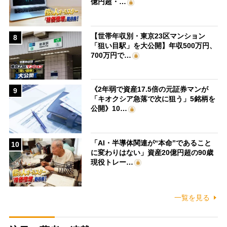
億円超・…
【世帯年収別・東京23区マンション
8
「狙い目駅」を大公開】年収500万円、
700万円で…
《2年弱で資産17.5倍の元証券マンが
9
「キオクシア急落で次に狙う」5銘柄を
公開》10…
「AI・半導体関連が“本命”であること
10
に変わりはない」資産20億円超の90歳
現役トレー…
一覧を見る