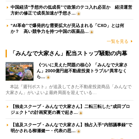
中国経済“予想外の低成長”で政策のテコ入れ必至か 経済運営
方針の修正で成長加速が予想さ…
“AI革命”で爆発的な需要拡大が見込まれる「CXO」とは何
か？ 高い競争力を持つ中国の医薬品…
一覧を見る
「みんなで大家さん」配当ストップ騒動の内幕
《ついに見えた問題の核心》「みんなで大家さ
ん」2000億円超不動産投資トラブル“異常なく
ら…
本誌『週刊ポスト』が追及してきた不動産投資商品「みんなで
大家さん」がいよいよ最終局面を迎えている…
【独走スクープ・みんなで大家さん】二転三転した“成田プロ
ジェクト”の計画変更の裏で起き…
【追及スクープ・みんなで大家さん】独占入手“内部議事録”で
明かされる柳瀬健一・代表の思…