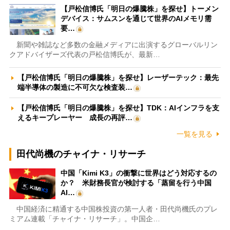
【戸松信博氏「明日の爆騰株」を探せ】トーメン
デバイス：サムスンを通じて世界のAIメモリ需
要…
新聞や雑誌など多数の金融メディアに出演するグローバルリン
クアドバイザーズ代表の戸松信博氏が、最新…
【戸松信博氏「明日の爆騰株」を探せ】レーザーテック：最先
端半導体の製造に不可欠な検査装…
【戸松信博氏「明日の爆騰株」を探せ】TDK：AIインフラを支
えるキープレーヤー 成長の再評…
一覧を見る
田代尚機のチャイナ・リサーチ
中国「Kimi K3」の衝撃に世界はどう対応するの
か？ 米財務長官が検討する「蒸留を行う中国
AI…
中国経済に精通する中国株投資の第一人者・田代尚機氏のプレ
ミアム連載「チャイナ・リサーチ」。中国企…