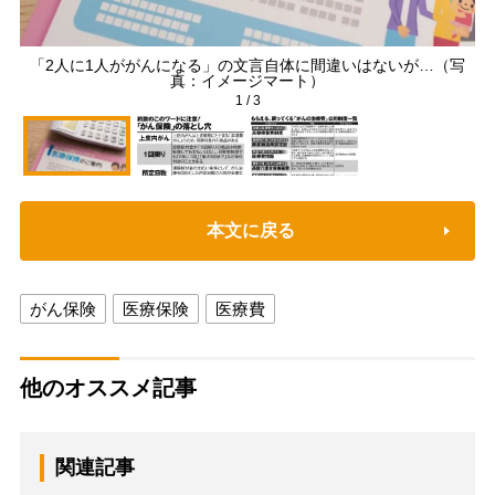
「2人に1人ががんになる」の文言自体に間違いはないが…（写
約
真：イメージマート）
1
/
3
本文に戻る
がん保険
医療保険
医療費
他のオススメ記事
関連記事