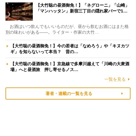
【大竹聡の昼酒御免！】「ネグローニ」「山崎」
「マンハッタン」新宿三丁目の隠れ家バーで1…
お酒はいつ飲んでもいいものだが、昼から飲むお酒にはまた格
別の味わいがある――。ライター・作家の大竹…
【大竹聡の昼酒御免！】今の若者は「なめろう」や「キヌカツ
ギ」を知らないって本当？ 昔の…
【大竹聡の昼酒御免！】京急線で多摩川越えて「川崎の大衆酒
場」へと昼酒旅 押し寄せるノス…
一覧を見る
著者・連載の一覧を見る