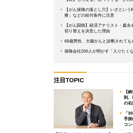
【がん保険の落とし穴】いざという
療」などの給付条件に注意
【がん闘病】経済アナリスト・森永
切り替えを決意した理由
68歳男性、大腸がんと診断されて
保険会社200人が明かす「入りたく
注目TOPIC
【納
到、
の右
「3
手掛
コン