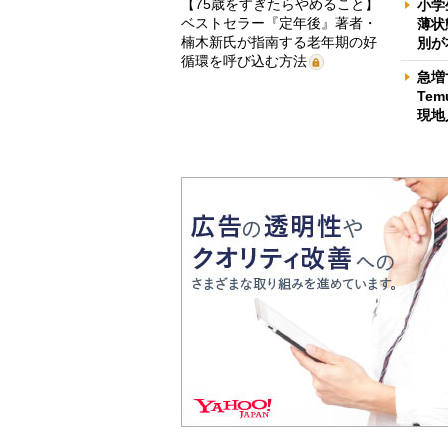
【75歳をすぎたらやめること】
小学
ベストセラー『定年後』著者・
薄状
楠木新氏が指南する老年期の好
別が
循環を呼び込む方法
急増
Te
現地