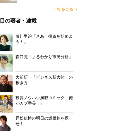
に…
一覧を見る
目の著者・連載
藤川里絵「さあ、投資を始めよ
う！」
森口亮「まるわかり市況分析」
大前研一「ビジネス新大陸」の
歩き方
投資ノウハウ満載コミック「俺
がカブ番長！」
戸松信博の明日の爆騰株を探
せ！