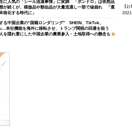
生に人気の「シール流通事情」に変調 「ボンドロ」は依然品
【お
態が続くが、模倣品や類似品が大量流通し一部で値崩れ 「選
本格化する時代に」
202
する中国企業の“国籍ロンダリング” SHEIN、TikTok、
mu…本社機能を海外に移転させ、トランプ関税の回避を狙う
人を隠れ蓑にした中国企業の農業参入・土地取得への懸念も