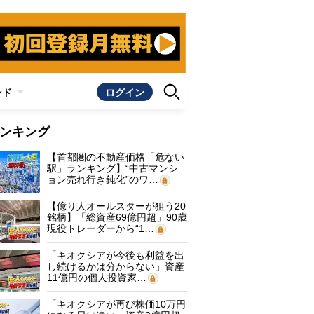
ンド
ログイン
ンキング
【首都圏の不動産価格「危ない
駅」ランキング】“中古マンシ
ョン売れ行き鈍化”のワ…
【億り人オールスターが狙う20
銘柄】「総資産69億円超」90歳
現役トレーダーから“1…
「キオクシアが今後も利益を出
し続けるかは分からない」資産
11億円の個人投資家…
「キオクシアが再び株価10万円