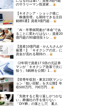
になる日は遠い」資産3億円超
のサラリーマン投資家…
【キオクシア・ショック後に
「株価倍増」も期待できる注目
銘柄5選】資産3億円超…
「AI・半導体関連が“本命”であ
ることに変わりはない」資産20
億円超の90歳現役トレ…
【資産10億円超・かんちさんが
厳選！】「キオクシアの次」に
資金が流れる期待の…
《2年弱で資産17.5倍の元証券
マンが「キオクシア急落で次に
狙う」5銘柄を公開》1…
【世帯年収別・東京23区マンシ
ョン「狙い目駅」を大公開】年
収500万円、700万円…
「失敗すると取り返しがつかな
い」葬儀社の手を借りない
「DIY葬」の落とし穴 素人