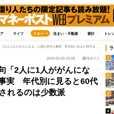
ア
ライフ
マネー
住まい・不動産
家計
トレ
がん保険の宣伝文句「2人に1人ががんになる」に潜む意外な事実 年代別に見ると60代までにがんと診断されるのは少数派
ラ
1
2024.04.20 15:00
週刊ポスト
句「2人に1人ががんにな
2
事実 年代別に見ると60代
されるのは少数派
3
Loaded
:
96.70%
/
4