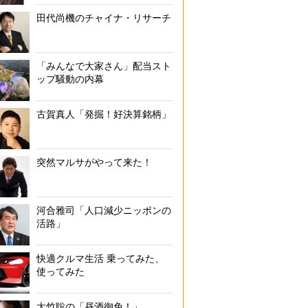
田代尚機のチャイナ・リサーチ
「みんなで大家さん」配当スト
ップ騒動の内幕
古賀真人「発掘！好決算銘柄」
突然マルサがやって来た！
河合雅司「人口減少ニッポンの
活路」
快適クルマ生活 乗ってみた、
使ってみた
大竹聡の「昼酒御免！」