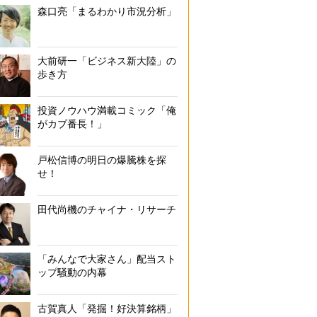
森口亮「まるわかり市況分析」
大前研一「ビジネス新大陸」の
歩き方
投資ノウハウ満載コミック「俺
がカブ番長！」
戸松信博の明日の爆騰株を探
せ！
田代尚機のチャイナ・リサーチ
「みんなで大家さん」配当スト
ップ騒動の内幕
古賀真人「発掘！好決算銘柄」