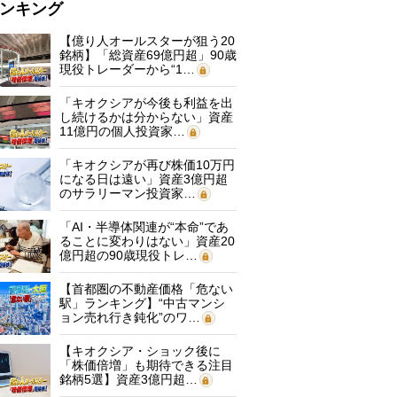
ンキング
【億り人オールスターが狙う20
銘柄】「総資産69億円超」90歳
現役トレーダーから“1…
「キオクシアが今後も利益を出
し続けるかは分からない」資産
11億円の個人投資家…
「キオクシアが再び株価10万円
になる日は遠い」資産3億円超
のサラリーマン投資家…
「AI・半導体関連が“本命”であ
ることに変わりはない」資産20
億円超の90歳現役トレ…
【首都圏の不動産価格「危ない
駅」ランキング】“中古マンシ
ョン売れ行き鈍化”のワ…
【キオクシア・ショック後に
「株価倍増」も期待できる注目
銘柄5選】資産3億円超…