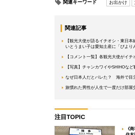
関連キーワード
お出かけ
関連記事
【観光大使が語るイチオシ・東日本
いとうまい子は愛知土産に「ぴより
【コメント一覧】各観光大使がイチ
【写真】チャンカワイやSHIHOな
なぜ日本人だとバレた？ 海外で目
旅慣れた男性が人生で一度だけ部屋
注目TOPIC
《商
住友