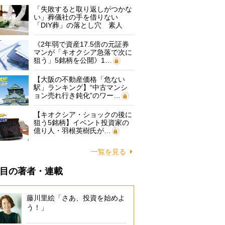
「失敗すると取り返しがつかな
い」葬儀社の手を借りない
「DIY葬」の落とし穴 素人
に…
《2年弱で資産17.5倍の元証券
マンが「キオクシア急落で次に
狙う」5銘柄を公開》1…
【大阪の不動産価格「危ない
駅」ランキング】“中古マンシ
ョン売れ行き鈍化”のワー…
【キオクシア・ショックの後に
狙う5銘柄】イベント投資家の
億り人・羽根英樹氏が…
一覧を見る
目の著者・連載
藤川里絵「さあ、投資を始めよ
う！」