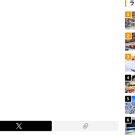
Loaded
:
ラ
97.10%
/
1
2
3
4
5
6