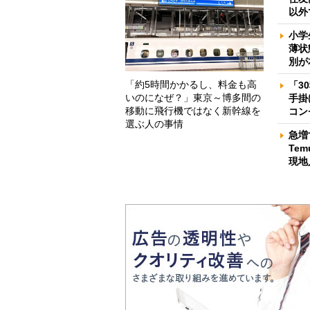
以外
小学
薄状
別が
「約5時間かかるし、料金も高
「3
いのになぜ？」東京～博多間の
手掛
移動に飛行機ではなく新幹線を
コン
選ぶ人の事情
急増
Te
現地