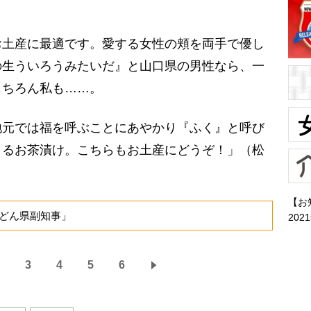
。
お土産に最適です。愛する女性の頬を両手で優し
の生ういろうみたいだ』と山口県の男性なら、一
もちろん私も……。
元では福を呼ぶことにあやかり『ふく』と呼び
りるお茶漬け。こちらもお土産にどうぞ！」（松
【お
どん県副知事」
202
3
4
5
6