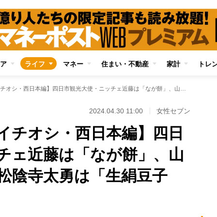
ア
ライフ
マネー
住まい・不動産
家計
トレ
【観光大使が語るイチオシ・西日本編】四日市観光大使・ニッチェ近藤は「なが餅」、山口ふるさと大使・松陰寺太勇は「生絹豆子郎」を激推し
2024.04.30 11:00
女性セブン
イチオシ・西日本編】四日
チェ近藤は「なが餅」、山
松陰寺太勇は「生絹豆子