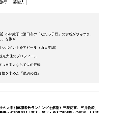
旅行
芸能人
編】小林綾子は酒田市の「だだっ子豆」の食感がやみつき、
ん」を推挙
オシポイントをアピール（西日本編）
ど観光大使のプロフィール
立つ日本人ならではの行動
交換を求めた「最悪の宿」
社の大学別就職者数ランキングを解剖》三菱商事、三井物産、
商事への就職者は「東大・早大・慶大で約6割」の現実 3大学