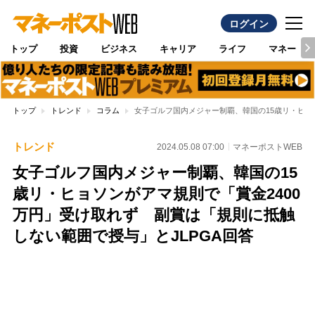
ログイン
トップ
投資
ビジネス
キャリア
ライフ
マネー
トップ
トレンド
コラム
女子ゴルフ国内メジャー制覇、韓国の15歳リ・ヒョ
トレンド
2024.05.08 07:00
マネーポストWEB
女子ゴルフ国内メジャー制覇、韓国の15
歳リ・ヒョソンがアマ規則で「賞金2400
万円」受け取れず 副賞は「規則に抵触
しない範囲で授与」とJLPGA回答
Loaded
:
97.10%
/
Unmute