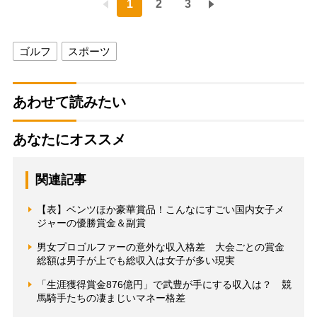
1
2
3
ゴルフ
スポーツ
あわせて読みたい
あなたにオススメ
関連記事
【表】ベンツほか豪華賞品！こんなにすごい国内女子メ
ジャーの優勝賞金＆副賞
男女プロゴルファーの意外な収入格差 大会ごとの賞金
総額は男子が上でも総収入は女子が多い現実
「生涯獲得賞金876億円」で武豊が手にする収入は？ 競
馬騎手たちの凄まじいマネー格差