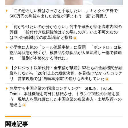
「この恐ろしい株はさっさと手放したい…」キオクシア株で
500万円の利益を出した女性が“夢よもう一度”と再購入
「何がやりたいのか分からない」竹中平蔵氏が語る高市内閣の
評価 「給付付き税額控除はその場しのぎ」いま不可欠なの
は“社会保障制度の改革議論”と指摘
小学生に人気の「シール流通事情」に変調 「ボンドロ」は依
然品薄状態が続くが、模倣品や類似品が大量流通し一部で値崩
れ 「選別が本格化する時代に」
【クレジット決済代行・全東信が破産】63社もの金融機関が融
資をしながら「20年以上の粉飾決算」を見抜けなかったカラク
リ 営業現場では“自転車操業”の焦りも表出していた
急増する中国企業の“国籍ロンダリング” SHEIN、TikTok、
Temu…本社機能を海外に移転させ、トランプ関税の回避を狙
う 現地人を隠れ蓑にした中国企業の農業参入・土地取得への
懸念も
関連記事