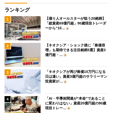
ランキング
【億り人オールスターが狙う20銘柄】
1
「総資産69億円超」90歳現役トレーダ
ーから“10…
【キオクシア・ショック後に「株価倍
2
増」も期待できる注目銘柄5選】資産3
億円超・…
「キオクシアが再び株価10万円になる
3
日は遠い」資産3億円超のサラリーマン
投資家が…
「AI・半導体関連が“本命”であること
4
に変わりはない」資産20億円超の90歳
現役トレー…