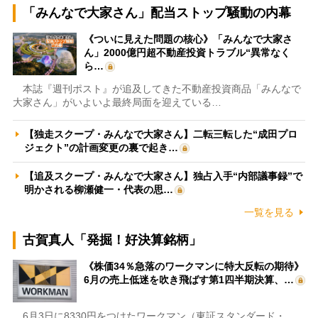
「みんなで大家さん」配当ストップ騒動の内幕
《ついに見えた問題の核心》「みんなで大家さ
ん」2000億円超不動産投資トラブル“異常なく
ら…
本誌『週刊ポスト』が追及してきた不動産投資商品「みんなで
大家さん」がいよいよ最終局面を迎えている…
【独走スクープ・みんなで大家さん】二転三転した“成田プロ
ジェクト”の計画変更の裏で起き…
【追及スクープ・みんなで大家さん】独占入手“内部議事録”で
明かされる柳瀬健一・代表の思…
一覧を見る
古賀真人「発掘！好決算銘柄」
《株価34％急落のワークマンに特大反転の期待》
6月の売上低迷を吹き飛ばす第1四半期決算、…
6月3日に8330円をつけたワークマン（東証スタンダード・