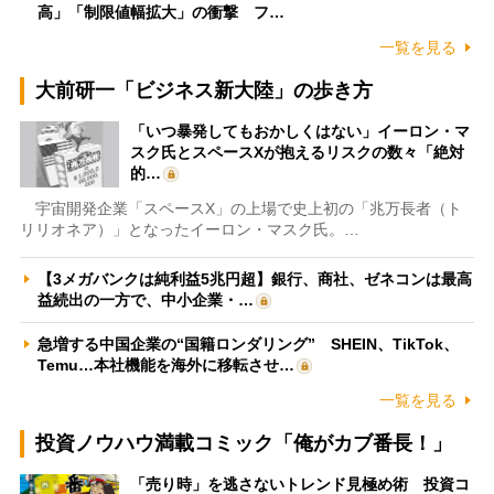
高」「制限値幅拡大」の衝撃 フ…
一覧を見る
大前研一「ビジネス新大陸」の歩き方
「いつ暴発してもおかしくはない」イーロン・マ
スク氏とスペースXが抱えるリスクの数々「絶対
的…
宇宙開発企業「スペースX」の上場で史上初の「兆万長者（ト
リリオネア）」となったイーロン・マスク氏。…
【3メガバンクは純利益5兆円超】銀行、商社、ゼネコンは最高
益続出の一方で、中小企業・…
急増する中国企業の“国籍ロンダリング” SHEIN、TikTok、
Temu…本社機能を海外に移転させ…
一覧を見る
投資ノウハウ満載コミック「俺がカブ番長！」
「売り時」を逃さないトレンド見極め術 投資コ