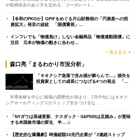
や取締役会のあり方を定める「コーポレート…
【令和のPKOか】GPIFをめぐる片山財務相の「円資産への投
資拡大」発言の波紋 「国債重視」…
インフレでも「物価負け」しない金融商品「物価連動国債」に
注目 元本が物価の動きに合わせ…
一覧を見る
森口亮「まるわかり市況分析」
「キオクシア急落で含み損が膨らんで…」損失を
投資家としての成長につなげる4つの視点 「…
半導体株を中心に相場の調整色が強まり、7月中旬にはキオク
シアホールディングスがストップ安をつけるな…
「NYダウは高値更新、ナスダック・S&P500は足踏み」が意味
する米国株市場の変化 半…
【歴史的な爆騰劇】時価総額10兆円企業が「2連続ストップ