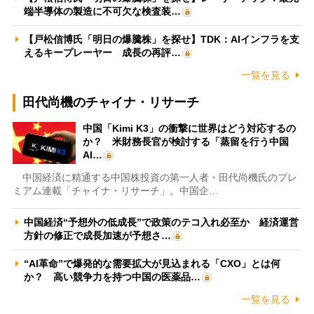
端半導体の製造に不可欠な検査装…
【戸松信博氏「明日の爆騰株」を探せ】TDK：AIインフラを支
えるキープレーヤー 成長の再評…
一覧を見る
田代尚機のチャイナ・リサーチ
中国「Kimi K3」の衝撃に世界はどう対応するの
か？ 米財務長官が検討する「蒸留を行う中国
AI…
中国経済に精通する中国株投資の第一人者・田代尚機氏のプレ
ミアム連載「チャイナ・リサーチ」。中国企…
中国経済“予想外の低成長”で政策のテコ入れ必至か 経済運営
方針の修正で成長加速が予想さ…
“AI革命”で爆発的な需要拡大が見込まれる「CXO」とは何
か？ 高い競争力を持つ中国の医薬品…
一覧を見る