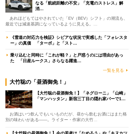
なる「航続距離の不安」「充電のストレス」解
消…
あれほどもてはやされていた「EV（BEV）シフト」の潮流も、
最近では減速基調になっているように見える。…
《雪道の対応力を検証》シビアな状況で実感した「フォレスタ
ー」の真価 「ターボ」と「スト…
乗り込むと同時に「これが軽？」と戸惑うのには理由があっ
た 「日産ルークス」さらなる躍進…
一覧を見る
大竹聡の「昼酒御免！」
【大竹聡の昼酒御免！】「ネグローニ」「山崎」
「マンハッタン」新宿三丁目の隠れ家バーで1…
お酒はいつ飲んでもいいものだが、昼から飲むお酒にはまた格
別の味わいがある――。ライター・作家の大竹…
【大竹聡の昼酒御免！】今の若者は「なめろう」や「キヌカツ