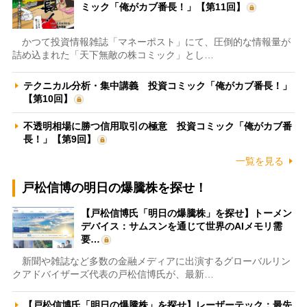
ミック「俺がカブ番長！」【第11回】
かつて投資情報雑誌「マネーポスト」にて、圧倒的な情報量が
詰め込まれた「天下無敵の株コミック」とし…
テクニカル分析・集中講義 投資コミック「俺がカブ番長！」
【第10回】
不透明相場に勝つ信用取引の極意 投資コミック「俺がカブ番
長！」【第9回】
一覧を見る
戸松信博の明日の爆騰株を探せ！
【戸松信博氏「明日の爆騰株」を探せ】トーメン
デバイス：サムスンを通じて世界のAIメモリ需
要…
新聞や雑誌など多数の金融メディアに出演するグローバルリン
クアドバイザーズ代表の戸松信博氏が、最新…
【戸松信博氏「明日の爆騰株」を探せ】レーザーテック：最先