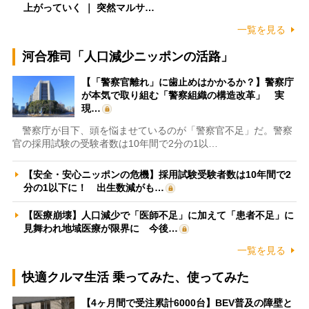
上がっていく ｜ 突然マルサ…
一覧を見る
河合雅司「人口減少ニッポンの活路」
【「警察官離れ」に歯止めはかかるか？】警察庁
が本気で取り組む「警察組織の構造改革」 実
現…
警察庁が目下、頭を悩ませているのが「警察官不足」だ。警察
官の採用試験の受験者数は10年間で2分の1以…
【安全・安心ニッポンの危機】採用試験受験者数は10年間で2
分の1以下に！ 出生数減がも…
【医療崩壊】人口減少で「医師不足」に加えて「患者不足」に
見舞われ地域医療が限界に 今後…
一覧を見る
快適クルマ生活 乗ってみた、使ってみた
【4ヶ月間で受注累計6000台】BEV普及の障壁と