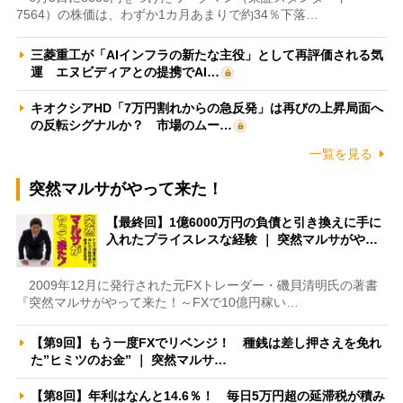
7564）の株価は、わずか1カ月あまりで約34％下落…
三菱重工が「AIインフラの新たな主役」として再評価される気
運 エヌビディアとの提携でAI…
キオクシアHD「7万円割れからの急反発」は再びの上昇局面へ
の反転シグナルか？ 市場のムー…
一覧を見る
突然マルサがやって来た！
【最終回】1億6000万円の負債と引き換えに手に
入れたプライスレスな経験 ｜ 突然マルサがや…
2009年12月に発行された元FXトレーダー・磯貝清明氏の著書
『突然マルサがやって来た！～FXで10億円稼い…
【第9回】もう一度FXでリベンジ！ 種銭は差し押さえを免れ
た”ヒミツのお金” ｜ 突然マルサ…
【第8回】年利はなんと14.6％！ 毎日5万円超の延滞税が積み