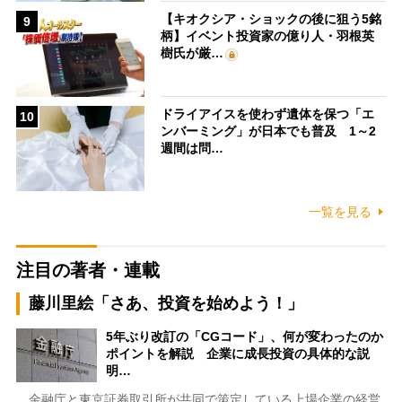
【キオクシア・ショックの後に狙う5銘
9
柄】イベント投資家の億り人・羽根英
樹氏が厳…
ドライアイスを使わず遺体を保つ「エ
10
ンバーミング」が日本でも普及 1～2
週間は問…
一覧を見る
注目の著者・連載
藤川里絵「さあ、投資を始めよう！」
5年ぶり改訂の「CGコード」、何が変わったのか
ポイントを解説 企業に成長投資の具体的な説
明…
金融庁と東京証券取引所が共同で策定している上場企業の経営