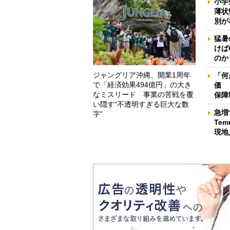
小学
薄状
別が
猛暑
けば
のか
ジャングリア沖縄、開業1周年
「何
で「経済効果494億円」の大き
価 
なミスリード 事業の苦戦を覆
保障
い隠す“不透明すぎる巨大な数
急増
字”
Te
現地