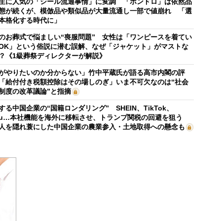
生に人気の「シール流通事情」に変調 「ボンドロ」は依然品
態が続くが、模倣品や類似品が大量流通し一部で値崩れ 「選
本格化する時代に」
のお葬式で悩ましい“喪服問題” 女性は「ワンピースを着てい
OK」という俗説に潜む誤解、なぜ「ジャケット」がマストな
？《1級葬祭ディレクターが解説》
がやりたいのか分からない」竹中平蔵氏が語る高市内閣の評
「給付付き税額控除はその場しのぎ」いま不可欠なのは“社会
制度の改革議論”と指摘
する中国企業の“国籍ロンダリング” SHEIN、TikTok、
mu…本社機能を海外に移転させ、トランプ関税の回避を狙う
人を隠れ蓑にした中国企業の農業参入・土地取得への懸念も