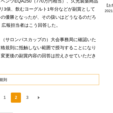
ンツEQA250（770万円相当）、久光製薬商品
【お
カリ3俵、飲むヨーグルト1年分などが副賞として
202
手の優勝となったが、その扱いはどうなるのだろ
ろ、広報担当者はこう回答した。
、（サロンパスカップの）大会事務局に確認いた
資格規則に抵触しない範囲で授与することになり
）変更後の副賞内容の回答は控えさせていただき
規則
1
2
3