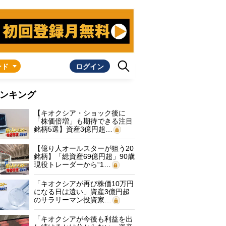
ンド
ログイン
ンキング
【キオクシア・ショック後に
「株価倍増」も期待できる注目
銘柄5選】資産3億円超…
【億り人オールスターが狙う20
銘柄】「総資産69億円超」90歳
現役トレーダーから“1…
「キオクシアが再び株価10万円
になる日は遠い」資産3億円超
のサラリーマン投資家…
「キオクシアが今後も利益を出