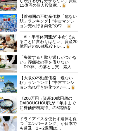
し続けるかは分からない」資産
11億円の個人投資家…
【首都圏の不動産価格「危ない
駅」ランキング】“中古マンシ
ョン売れ行き鈍化”のワ…
「AI・半導体関連が“本命”であ
ることに変わりはない」資産20
億円超の90歳現役トレ…
「失敗すると取り返しがつかな
い」葬儀社の手を借りない
「DIY葬」の落とし穴 素人
に…
【大阪の不動産価格「危ない
駅」ランキング】“中古マンシ
ョン売れ行き鈍化”のワー…
《200万円→資産10億円超の
DAIBOUCHOU氏が「年末まで
に株価倍増期待」の5銘柄を…
ドライアイスを使わず遺体を保
つ「エンバーミング」が日本で
も普及 1～2週間は…