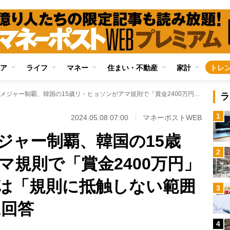
ア
ライフ
マネー
住まい・不動産
家計
トレ
女子ゴルフ国内メジャー制覇、韓国の15歳リ・ヒョソンがアマ規則で「賞金2400万円」受け取れず 副賞は「規則に抵触しない範囲で授与」とJLPGA回答
ラ
1
2024.05.08 07:00
マネーポストWEB
ジャー制覇、韓国の15歳
2
マ規則で「賞金2400万円」
は「規則に抵触しない範囲
3
A回答
4