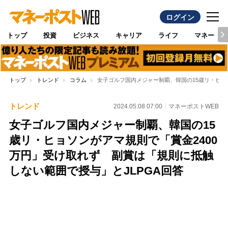
ログイン
トップ
投資
ビジネス
キャリア
ライフ
マネー
トップ
トレンド
コラム
女子ゴルフ国内メジャー制覇、韓国の15歳リ・ヒョ
トレンド
2024.05.08 07:00
マネーポストWEB
女子ゴルフ国内メジャー制覇、韓国の15
歳リ・ヒョソンがアマ規則で「賞金2400
万円」受け取れず 副賞は「規則に抵触
しない範囲で授与」とJLPGA回答
Loaded
:
100.00%
/
Unmute