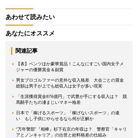
あわせて読みたい
あなたにオススメ
関連記事
【表】ベンツほか豪華賞品！こんなにすごい国内女子メ
ジャーの優勝賞金＆副賞
男女プロゴルファーの意外な収入格差 大会ごとの賞金
総額は男子が上でも総収入は女子が多い現実
「生涯獲得賞金876億円」で武豊が手にする収入は？ 競
馬騎手たちの凄まじいマネー格差
日本で「稼げるスポーツ」「稼げないスポーツ」の違
い もし子供にやらせるなら何が正解か
“万年警部”『相棒』杉下右京の年収は？ 警察官「キャリ
アとノンキャリア」の出世と給料格差の仕組み