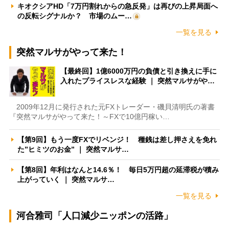
キオクシアHD「7万円割れからの急反発」は再びの上昇局面へ
の反転シグナルか？ 市場のムー…
一覧を見る
突然マルサがやって来た！
【最終回】1億6000万円の負債と引き換えに手に
入れたプライスレスな経験 ｜ 突然マルサがや…
2009年12月に発行された元FXトレーダー・磯貝清明氏の著書
『突然マルサがやって来た！～FXで10億円稼い…
【第9回】もう一度FXでリベンジ！ 種銭は差し押さえを免れ
た”ヒミツのお金” ｜ 突然マルサ…
【第8回】年利はなんと14.6％！ 毎日5万円超の延滞税が積み
上がっていく ｜ 突然マルサ…
一覧を見る
河合雅司「人口減少ニッポンの活路」