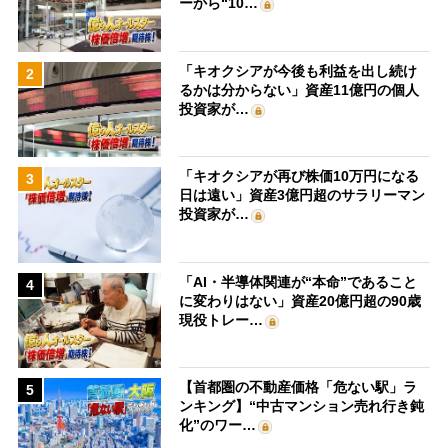
ーから“10…
「キオクシアが今後も利益を出し続け
2
るかは分からない」資産11億円の個人
投資家が…
「キオクシアが再び株価10万円になる
3
日は遠い」資産3億円超のサラリーマン
投資家が…
「AI・半導体関連が“本命”であること
4
に変わりはない」資産20億円超の90歳
現役トレー…
【首都圏の不動産価格「危ない駅」ラ
5
ンキング】“中古マンション売れ行き鈍
化”のワー…