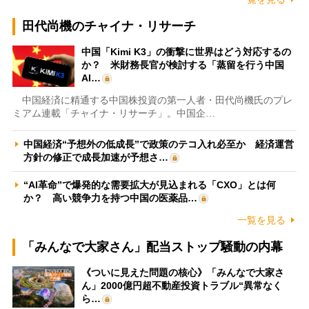
田代尚機のチャイナ・リサーチ
中国「Kimi K3」の衝撃に世界はどう対応するの
か？ 米財務長官が検討する「蒸留を行う中国
AI…
中国経済に精通する中国株投資の第一人者・田代尚機氏のプレ
ミアム連載「チャイナ・リサーチ」。中国企…
中国経済“予想外の低成長”で政策のテコ入れ必至か 経済運営
方針の修正で成長加速が予想さ…
“AI革命”で爆発的な需要拡大が見込まれる「CXO」とは何
か？ 高い競争力を持つ中国の医薬品…
一覧を見る
「みんなで大家さん」配当ストップ騒動の内幕
《ついに見えた問題の核心》「みんなで大家さ
ん」2000億円超不動産投資トラブル“異常なく
ら…