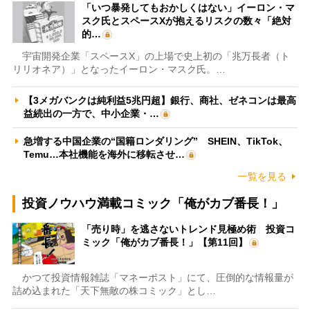
「いつ暴発してもおかしくはない」イーロン・マ
スク氏とスペースXが抱えるリスクの数々「絶対
的…
宇宙開発企業「スペースX」の上場で史上初の「兆万長者（ト
リリオネア）」となったイーロン・マスク氏。…
【3メガバンクは純利益5兆円超】銀行、商社、ゼネコンは最高
益続出の一方で、中小企業・…
急増する中国企業の“国籍ロンダリング” SHEIN、TikTok、
Temu…本社機能を海外に移転させ…
一覧を見る
投資ノウハウ満載コミック「俺がカブ番長！」
「売り時」を逃さないトレンド見極め術 投資コ
ミック「俺がカブ番長！」【第11回】
かつて投資情報雑誌「マネーポスト」にて、圧倒的な情報量が
詰め込まれた「天下無敵の株コミック」とし…