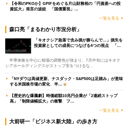
【令和のPKOか】GPIFをめぐる片山財務相の「円資産への投
資拡大」発言の波紋 「国債重視」…
一覧を見る
森口亮「まるわかり市況分析」
「キオクシア急落で含み損が膨らんで…」損失を
投資家としての成長につなげる4つの視点 「…
半導体株を中心に相場の調整色が強まり、7月中旬にはキオク
シアホールディングスがストップ安をつけるな…
「NYダウは高値更新、ナスダック・S&P500は足踏み」が意味
する米国株市場の変化 半…
【歴史的な爆騰劇】時価総額10兆円企業が「2連続ストップ
高」「制限値幅拡大」の衝撃 フ…
一覧を見る
大前研一「ビジネス新大陸」の歩き方