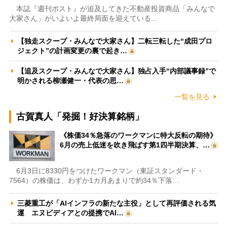
本誌『週刊ポスト』が追及してきた不動産投資商品「みんなで
大家さん」がいよいよ最終局面を迎えている…
【独走スクープ・みんなで大家さん】二転三転した“成田プロ
ジェクト”の計画変更の裏で起き…
【追及スクープ・みんなで大家さん】独占入手“内部議事録”で
明かされる柳瀬健一・代表の思…
一覧を見る
古賀真人「発掘！好決算銘柄」
《株価34％急落のワークマンに特大反転の期待》
6月の売上低迷を吹き飛ばす第1四半期決算、…
6月3日に8330円をつけたワークマン（東証スタンダード・
7564）の株価は、わずか1カ月あまりで約34％下落…
三菱重工が「AIインフラの新たな主役」として再評価される気
運 エヌビディアとの提携でAI…