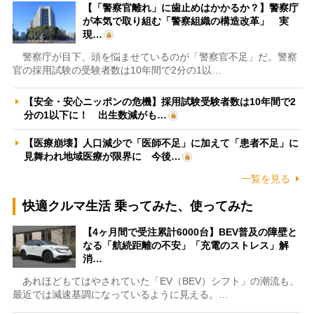
【「警察官離れ」に歯止めはかかるか？】警察庁
が本気で取り組む「警察組織の構造改革」 実
現…
警察庁が目下、頭を悩ませているのが「警察官不足」だ。警察
官の採用試験の受験者数は10年間で2分の1以…
【安全・安心ニッポンの危機】採用試験受験者数は10年間で2
分の1以下に！ 出生数減がも…
【医療崩壊】人口減少で「医師不足」に加えて「患者不足」に
見舞われ地域医療が限界に 今後…
一覧を見る
快適クルマ生活 乗ってみた、使ってみた
【4ヶ月間で受注累計6000台】BEV普及の障壁と
なる「航続距離の不安」「充電のストレス」解
消…
あれほどもてはやされていた「EV（BEV）シフト」の潮流も、
最近では減速基調になっているように見える。…