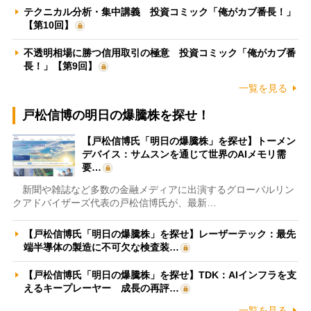
テクニカル分析・集中講義 投資コミック「俺がカブ番長！」
【第10回】
不透明相場に勝つ信用取引の極意 投資コミック「俺がカブ番
長！」【第9回】
一覧を見る
戸松信博の明日の爆騰株を探せ！
【戸松信博氏「明日の爆騰株」を探せ】トーメン
デバイス：サムスンを通じて世界のAIメモリ需
要…
新聞や雑誌など多数の金融メディアに出演するグローバルリン
クアドバイザーズ代表の戸松信博氏が、最新…
【戸松信博氏「明日の爆騰株」を探せ】レーザーテック：最先
端半導体の製造に不可欠な検査装…
【戸松信博氏「明日の爆騰株」を探せ】TDK：AIインフラを支
えるキープレーヤー 成長の再評…
一覧を見る