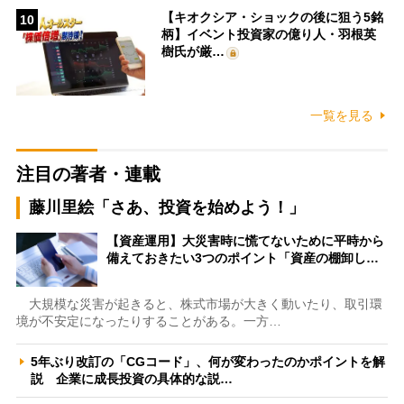
【キオクシア・ショックの後に狙う5銘
10
柄】イベント投資家の億り人・羽根英
樹氏が厳…
一覧を見る
注目の著者・連載
藤川里絵「さあ、投資を始めよう！」
【資産運用】大災害時に慌てないために平時から
備えておきたい3つのポイント「資産の棚卸し…
大規模な災害が起きると、株式市場が大きく動いたり、取引環
境が不安定になったりすることがある。一方…
5年ぶり改訂の「CGコード」、何が変わったのかポイントを解
説 企業に成長投資の具体的な説…