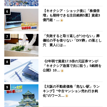
【キオクシア・ショック後に「株価倍
6
増」も期待できる注目銘柄5選】資産3
億円超・…
「失敗すると取り返しがつかない」葬
7
儀社の手を借りない「DIY葬」の落とし
穴 素人には…
《2年弱で資産17.5倍の元証券マンが
8
「キオクシア急落で次に狙う」5銘柄を
公開》10…
【大阪の不動産価格「危ない駅」ラン
9
キング】“中古マンション売れ行き鈍
化”のワース…