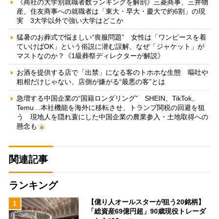
《商社の大学別就職者数ランキングを解剖》三菱商事、三井物
産、住友商事への就職者は「東大・早大・慶大で約6割」の現
実 3大学以外で強い大学はどこか
猛暑のお葬式で悩ましい“喪服問題” 女性は「ワンピースを着
ていけばOK」という俗説に潜む誤解、なぜ「ジャケット」が
マストなのか？《1級葬祭ディレクターが解説》
お酒を提供する店で「出禁」になる客のトホホな生態 嘔吐や
粗相だけじゃない、店側が嫌がる“最悪の客”とは
急増する中国企業の“国籍ロンダリング” SHEIN、TikTok、
Temu…本社機能を海外に移転させ、トランプ関税の回避を狙
う 現地人を隠れ蓑にした中国企業の農業参入・土地取得への
懸念も
関連記事
ランキング
【億り人オールスターが狙う20銘柄】
1
「総資産69億円超」90歳現役トレーダ