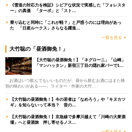
《雪道の対応力を検証》シビアな状況で実感した「フォレスタ
ー」の真価 「ターボ」と「スト…
乗り込むと同時に「これが軽？」と戸惑うのには理由があっ
た 「日産ルークス」さらなる躍進…
一覧を見る
大竹聡の「昼酒御免！」
【大竹聡の昼酒御免！】「ネグローニ」「山崎」
「マンハッタン」新宿三丁目の隠れ家バーで1…
お酒はいつ飲んでもいいものだが、昼から飲むお酒にはまた格
別の味わいがある――。ライター・作家の大竹…
【大竹聡の昼酒御免！】今の若者は「なめろう」や「キヌカツ
ギ」を知らないって本当？ 昔の…
【大竹聡の昼酒御免！】京急線で多摩川越えて「川崎の大衆酒
場」へと昼酒旅 押し寄せるノス…
一覧を見る