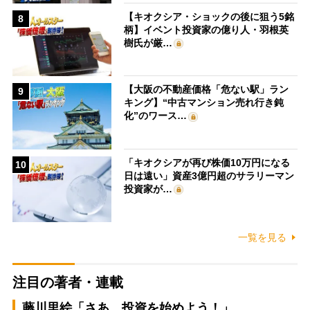
【キオクシア・ショックの後に狙う5銘
8
柄】イベント投資家の億り人・羽根英
樹氏が厳…
【大阪の不動産価格「危ない駅」ラン
9
キング】“中古マンション売れ行き鈍
化”のワース…
「キオクシアが再び株価10万円になる
10
日は遠い」資産3億円超のサラリーマン
投資家が…
一覧を見る
注目の著者・連載
藤川里絵「さあ、投資を始めよう！」