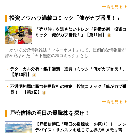
一覧を見る
投資ノウハウ満載コミック「俺がカブ番長！」
「売り時」を逃さないトレンド見極め術 投資コ
ミック「俺がカブ番長！」【第11回】
かつて投資情報雑誌「マネーポスト」にて、圧倒的な情報量が
詰め込まれた「天下無敵の株コミック」とし…
テクニカル分析・集中講義 投資コミック「俺がカブ番長！」
【第10回】
不透明相場に勝つ信用取引の極意 投資コミック「俺がカブ番
長！」【第9回】
一覧を見る
戸松信博の明日の爆騰株を探せ！
【戸松信博氏「明日の爆騰株」を探せ】トーメン
デバイス：サムスンを通じて世界のAIメモリ需