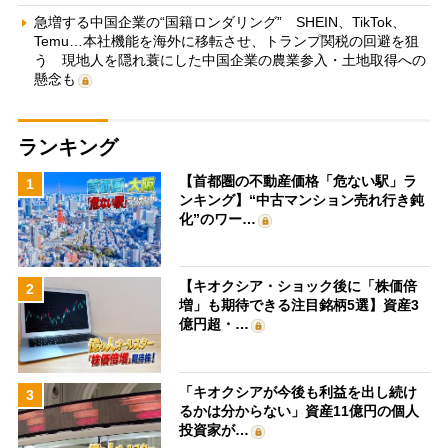
急増する中国企業の“国籍ロンダリング” SHEIN、TikTok、
Temu…本社機能を海外に移転させ、トランプ関税の回避を狙
う 現地人を隠れ蓑にした中国企業の農業参入・土地取得への
懸念も
ランキング
【首都圏の不動産価格「危ない駅」ラ
1
ンキング】“中古マンション売れ行き鈍
化”のワー…
【キオクシア・ショック後に「株価倍
2
増」も期待できる注目銘柄5選】資産3
億円超・…
「キオクシアが今後も利益を出し続け
3
るかは分からない」資産11億円の個人
投資家が…