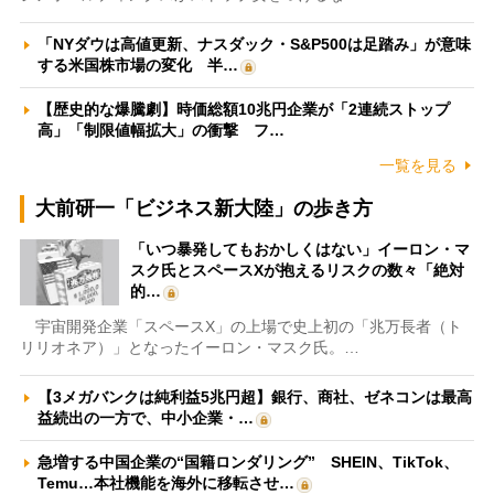
「NYダウは高値更新、ナスダック・S&P500は足踏み」が意味
する米国株市場の変化 半…
【歴史的な爆騰劇】時価総額10兆円企業が「2連続ストップ
高」「制限値幅拡大」の衝撃 フ…
一覧を見る
大前研一「ビジネス新大陸」の歩き方
「いつ暴発してもおかしくはない」イーロン・マ
スク氏とスペースXが抱えるリスクの数々「絶対
的…
宇宙開発企業「スペースX」の上場で史上初の「兆万長者（ト
リリオネア）」となったイーロン・マスク氏。…
【3メガバンクは純利益5兆円超】銀行、商社、ゼネコンは最高
益続出の一方で、中小企業・…
急増する中国企業の“国籍ロンダリング” SHEIN、TikTok、
Temu…本社機能を海外に移転させ…