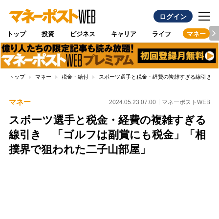
ログイン
トップ
投資
ビジネス
キャリア
ライフ
マネー
トップ
マネー
税金・給付
スポーツ選手と税金・経費の複雑すぎる線引き 
マネー
2024.05.23 07:00
マネーポストWEB
スポーツ選手と税金・経費の複雑すぎる
線引き 「ゴルフは副賞にも税金」「相
撲界で狙われた二子山部屋」
Loaded
:
100.00%
/
Unmute