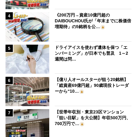
《200万円→資産10億円超の
4
DAIBOUCHOU氏が「年末までに株価倍
増期待」の5銘柄を公…
ドライアイスを使わず遺体を保つ「エ
5
ンバーミング」が日本でも普及 1～2
週間は問…
【億り人オールスターが狙う20銘柄】
6
「総資産69億円超」90歳現役トレーダ
ーから“10…
【世帯年収別・東京23区マンション
7
「狙い目駅」を大公開】年収500万円、
700万円で…