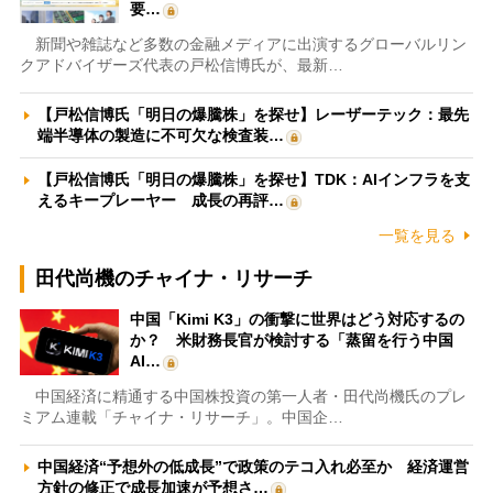
要…
新聞や雑誌など多数の金融メディアに出演するグローバルリン
クアドバイザーズ代表の戸松信博氏が、最新…
【戸松信博氏「明日の爆騰株」を探せ】レーザーテック：最先
端半導体の製造に不可欠な検査装…
【戸松信博氏「明日の爆騰株」を探せ】TDK：AIインフラを支
えるキープレーヤー 成長の再評…
一覧を見る
田代尚機のチャイナ・リサーチ
中国「Kimi K3」の衝撃に世界はどう対応するの
か？ 米財務長官が検討する「蒸留を行う中国
AI…
中国経済に精通する中国株投資の第一人者・田代尚機氏のプレ
ミアム連載「チャイナ・リサーチ」。中国企…
中国経済“予想外の低成長”で政策のテコ入れ必至か 経済運営
方針の修正で成長加速が予想さ…