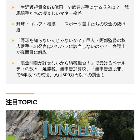
「生涯獲得賞金876億円」で武豊が手にする収入は？ 競
馬騎手たちの凄まじいマネー格差
野球・ゴルフ・相撲… スポーツ選手たちの税金の抜け
道
「野球を知らないんじゃないか？」巨人・阿部監督の秋
広選手への発言はパワハラに該当しないのか？ 弁護士
が真面目に解説
「裏金問題が許せないから納税拒否！」で受けるペナル
ティの数々 延滞税、無申告加算税、「無申告逋脱罪」
で5年以下の懲役、又は500万円以下の罰金も
注目TOPIC