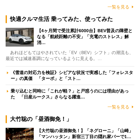
一覧を見る
快適クルマ生活 乗ってみた、使ってみた
【4ヶ月間で受注累計6000台】BEV普及の障壁と
なる「航続距離の不安」「充電のストレス」解
消…
あれほどもてはやされていた「EV（BEV）シフト」の潮流も、
最近では減速基調になっているように見える。…
《雪道の対応力を検証》シビアな状況で実感した「フォレスタ
ー」の真価 「ターボ」と「スト…
乗り込むと同時に「これが軽？」と戸惑うのには理由があっ
た 「日産ルークス」さらなる躍進…
一覧を見る
大竹聡の「昼酒御免！」
【大竹聡の昼酒御免！】「ネグローニ」「山崎」
「マンハッタン」新宿三丁目の隠れ家バーで1…