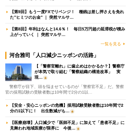
【第9回】もう一度FXでリベンジ！ 種銭は差し押さえを免れ
た”ヒミツのお金” ｜ 突然マルサ…
【第8回】年利はなんと14.6％！ 毎日5万円超の延滞税が積み
上がっていく ｜ 突然マルサ…
一覧を見る
河合雅司「人口減少ニッポンの活路」
【「警察官離れ」に歯止めはかかるか？】警察庁
が本気で取り組む「警察組織の構造改革」 実
現…
警察庁が目下、頭を悩ませているのが「警察官不足」だ。警察
官の採用試験の受験者数は10年間で2分の1以…
【安全・安心ニッポンの危機】採用試験受験者数は10年間で2
分の1以下に！ 出生数減がも…
【医療崩壊】人口減少で「医師不足」に加えて「患者不足」に
見舞われ地域医療が限界に 今後…