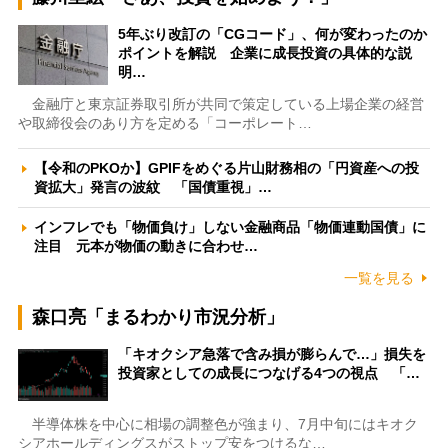
5年ぶり改訂の「CGコード」、何が変わったのか
ポイントを解説 企業に成長投資の具体的な説
明…
金融庁と東京証券取引所が共同で策定している上場企業の経営
や取締役会のあり方を定める「コーポレート…
【令和のPKOか】GPIFをめぐる片山財務相の「円資産への投
資拡大」発言の波紋 「国債重視」…
インフレでも「物価負け」しない金融商品「物価連動国債」に
注目 元本が物価の動きに合わせ…
一覧を見る
森口亮「まるわかり市況分析」
「キオクシア急落で含み損が膨らんで…」損失を
投資家としての成長につなげる4つの視点 「…
半導体株を中心に相場の調整色が強まり、7月中旬にはキオク
シアホールディングスがストップ安をつけるな…