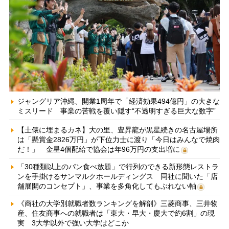
ジャングリア沖縄、開業1周年で「経済効果494億円」の大きな
ミスリード 事業の苦戦を覆い隠す“不透明すぎる巨大な数字”
【土俵に埋まるカネ】大の里、豊昇龍が黒星続きの名古屋場所
は「懸賞金2826万円」が下位力士に渡り「今日はみんなで焼肉
だ！」 金星4個配給で協会は年96万円の支出増に
「30種類以上のパン食べ放題」で行列のできる新形態レストラ
ンを手掛けるサンマルクホールディングス 同社に聞いた「店
舗展開のコンセプト」、事業を多角化してもぶれない軸
《商社の大学別就職者数ランキングを解剖》三菱商事、三井物
産、住友商事への就職者は「東大・早大・慶大で約6割」の現
実 3大学以外で強い大学はどこか