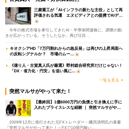
三菱重工が「AIインフラの新たな主役」として再
評価される気運 エヌビディアとの提携でAIデ…
今年の株式市場を牽引してきたAI・半導体関連株に、調整の動
きが広がっている。そうしたなか、再び注目…
キオクシアHD「7万円割れからの急反発」は再びの上昇局面へ
の反転シグナルか？ 市場のムー…
《億り人・古賀真人氏が厳選》野村総合研究所だけじゃない！
「DX・省力化・円安」を追い風に…
一覧を見る
突然マルサがやって来た！
【最終回】1億6000万円の負債と引き換えに手に
入れたプライスレスな経験 ｜ 突然マルサがや…
2009年12月に発行された元FXトレーダー・磯貝清明氏の著書
『突然マルサがやって来た！～FXで10億円稼い…