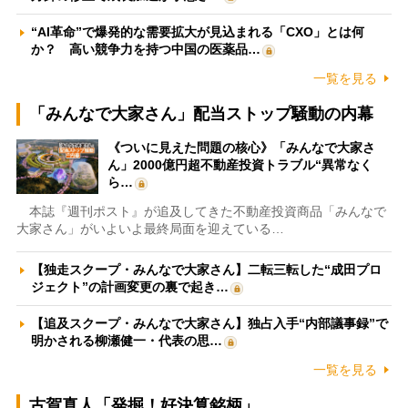
“AI革命”で爆発的な需要拡大が見込まれる「CXO」とは何
か？ 高い競争力を持つ中国の医薬品…
一覧を見る
「みんなで大家さん」配当ストップ騒動の内幕
《ついに見えた問題の核心》「みんなで大家さ
ん」2000億円超不動産投資トラブル“異常なく
ら…
本誌『週刊ポスト』が追及してきた不動産投資商品「みんなで
大家さん」がいよいよ最終局面を迎えている…
【独走スクープ・みんなで大家さん】二転三転した“成田プロ
ジェクト”の計画変更の裏で起き…
【追及スクープ・みんなで大家さん】独占入手“内部議事録”で
明かされる柳瀬健一・代表の思…
一覧を見る
古賀真人「発掘！好決算銘柄」