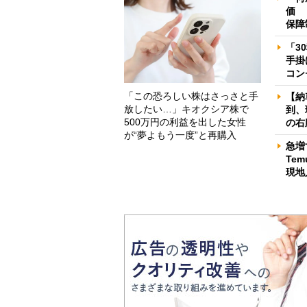
価 
保障
「3
手掛
コン
「この恐ろしい株はさっさと手
【納
放したい…」キオクシア株で
到、
500万円の利益を出した女性
の右
が“夢よもう一度”と再購入
急増
Te
現地