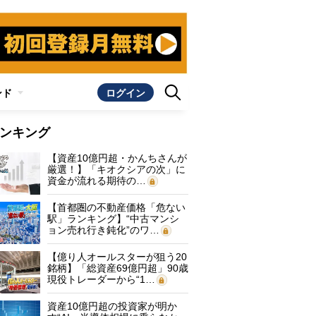
ンド
ログイン
ンキング
【資産10億円超・かんちさんが
厳選！】「キオクシアの次」に
資金が流れる期待の…
【首都圏の不動産価格「危ない
駅」ランキング】“中古マンシ
ョン売れ行き鈍化”のワ…
【億り人オールスターが狙う20
銘柄】「総資産69億円超」90歳
現役トレーダーから“1…
資産10億円超の投資家が明か