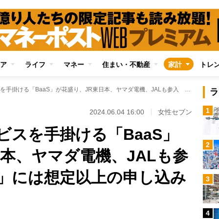
ア
ライフ
マネー
住まい・不動産
家計
トレ
他業種が銀行サービスを手掛ける「BaaS」が花盛り、JR東日本、ヤマダ電機、JALも参入 「JRE BANK」には想定以上の申し込みも
ラ
1
2024.06.04 16:00
女性セブン
ビスを手掛ける「BaaS」
2
本、ヤマダ電機、JALも参
NK」には想定以上の申し込み
3
4