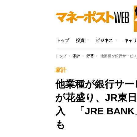
トップ
投資
ビジネス
キャリ
トップ
家計
貯蓄
家計
他業種が銀行サー
が花盛り、JR東日
入 「JRE BA
も