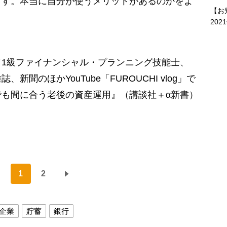
ます。本当に自分が使うメリットがあるのかをよ
【お
202
1級ファイナンシャル・プランニング技能士、
新聞のほかYouTube「FUROUCHI vlog」で
も間に合う老後の資産運用』（講談社＋α新書）
1
2
企業
貯蓄
銀行