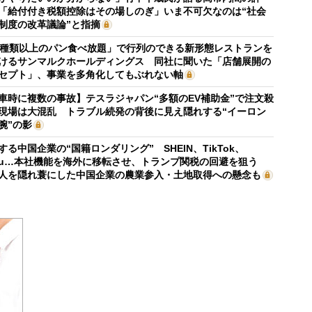
「給付付き税額控除はその場しのぎ」いま不可欠なのは“社会
制度の改革議論”と指摘
0種類以上のパン食べ放題」で行列のできる新形態レストランを
けるサンマルクホールディングス 同社に聞いた「店舗展開の
セプト」、事業を多角化してもぶれない軸
車時に複数の事故】テスラジャパン“多額のEV補助金”で注文殺
現場は大混乱 トラブル続発の背後に見え隠れする“イーロン
腕”の影
する中国企業の“国籍ロンダリング” SHEIN、TikTok、
mu…本社機能を海外に移転させ、トランプ関税の回避を狙う
人を隠れ蓑にした中国企業の農業参入・土地取得への懸念も