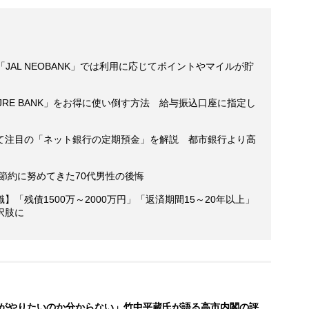
や「JAL NEOBANK」では利用に応じてポイントやマイルが貯
RE BANK」をお得に使い倒す方法 給与振込口座に指定し
て注目の「ネット銀行の定期預金」を解説 都市銀行より高
後節約に努めてきた70代男性の後悔
「残債1500万～2000万円」「返済期間15～20年以上」
択肢に
がやりたいのか分からない」竹中平蔵氏が語る高市内閣の評