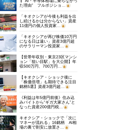
す“AI・半導体相場に乗らなかっ
た理由” フルポジショ…
「キオクシアが今後も利益を出
し続けるかは分からない」資産
11億円の個人投資家…
「キオクシアが再び株価10万円
になる日は遠い」資産3億円超
のサラリーマン投資家…
【世帯年収別・東京23区マンシ
ョン「狙い目駅」を大公開】年
収500万円、700万円…
【キオクシア・ショック後に
「株価倍増」も期待できる注目
銘柄5選】資産3億円超…
《利益は年5億円前後》住み込
みバイトから“ギガ大家さん”と
なった資産200億円税…
キオクシア・ショックで「次に
マネーが流れる」16銘柄 AI相
場の裏で割安に放置さ…