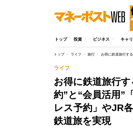
トップ
投資
ビジネス
キャリ
トップ
ライフ
旅行
ライフ
お得に鉄道旅行す
約”と“会員活用
レス予約」やJR
鉄道旅を実現