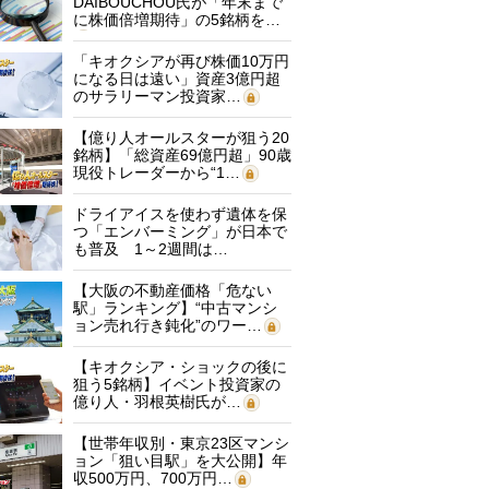
DAIBOUCHOU氏が「年末まで
に株価倍増期待」の5銘柄を…
「キオクシアが再び株価10万円
になる日は遠い」資産3億円超
のサラリーマン投資家…
【億り人オールスターが狙う20
銘柄】「総資産69億円超」90歳
現役トレーダーから“1…
ドライアイスを使わず遺体を保
つ「エンバーミング」が日本で
も普及 1～2週間は…
【大阪の不動産価格「危ない
駅」ランキング】“中古マンシ
ョン売れ行き鈍化”のワー…
【キオクシア・ショックの後に
狙う5銘柄】イベント投資家の
億り人・羽根英樹氏が…
【世帯年収別・東京23区マンシ
ョン「狙い目駅」を大公開】年
収500万円、700万円…