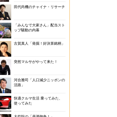
田代尚機のチャイナ・リサーチ
鉄道にお得に乗れる「主なシニア割」
「みんなで大家さん」配当スト
ップ騒動の内幕
古賀真人「発掘！好決算銘柄」
突然マルサがやって来た！
河合雅司「人口減少ニッポンの
活路」
快適クルマ生活 乗ってみた、
使ってみた
大竹聡の「昼酒御免！」