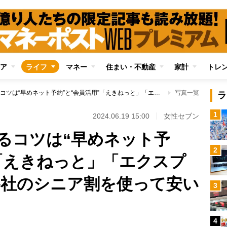
ア
ライフ
マネー
住まい・不動産
家計
トレ
お得に鉄道旅行するコツは“早めネット予約”と“会員活用”「えきねっと」「エクスプレス予約」やJR各社のシニア割を使って安い鉄道旅を実現
写真一覧
ラ
1
2024.06.19 15:00
女性セブン
るコツは“早めネット予
2
”「えきねっと」「エクスプ
各社のシニア割を使って安い
3
4