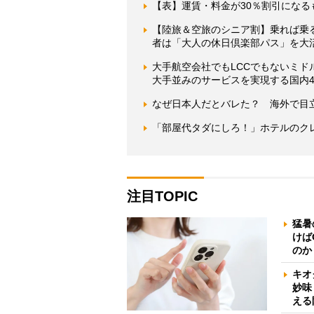
【表】運賃・料金が30％割引にな
【陸旅＆空旅のシニア割】乗れば乗
者は「大人の休日倶楽部パス」を大
大手航空会社でもLCCでもないミド
大手並みのサービスを実現する国内
なぜ日本人だとバレた？ 海外で目
「部屋代タダにしろ！」ホテルのク
注目TOPIC
猛暑
けば
のか
キオ
妙味
える