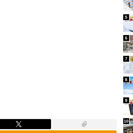
Loaded
:
100.00%
5
6
7
8
9
10