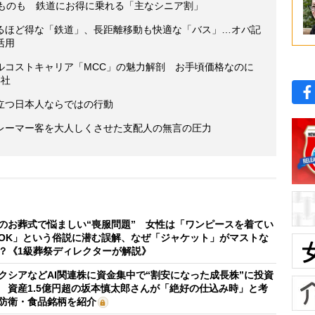
るものも 鉄道にお得に乗れる「主なシニア割」
るほど得な「鉄道」、長距離移動も快適な「バス」…オバ記
活用
ルコストキャリア「MCC」の魅力解剖 お手頃価格なのに
4社
立つ日本人ならではの行動
レーマー客を大人しくさせた支配人の無言の圧力
のお葬式で悩ましい“喪服問題” 女性は「ワンピースを着てい
OK」という俗説に潜む誤解、なぜ「ジャケット」がマストな
？《1級葬祭ディレクターが解説》
クシアなどAI関連株に資金集中で“割安になった成長株”に投資
 資産1.5億円超の坂本慎太郎さんが「絶好の仕込み時」と考
防衛・食品銘柄を紹介