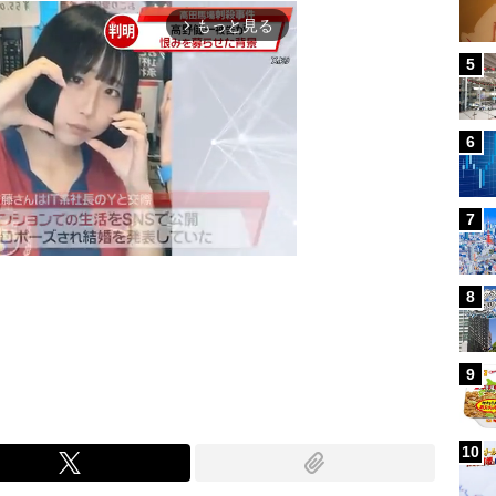
もっと見る
arrow_forward_ios
5
6
7
8
Mute
9
10