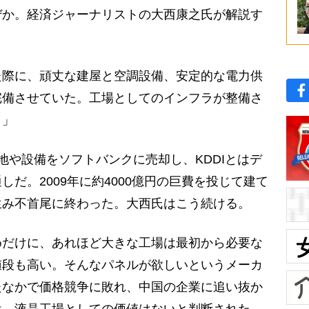
ぜか。経済ジャーナリストの大西康之氏が解説す
た際に、頑丈な建屋と空調設備、安定的な電力供
完備させていた。工場としてのインフラが整備さ
う」
や設備をソフトバンクに売却し、KDDIとはデ
だ。2009年に約4000億円の巨費を投じて建て
生み不首尾に終わった。大西氏はこう続ける。
めだけに、あれほど大きな工場は最初から必要な
値段も高い。そんなパネルが欲しいというメーカ
たなかで価格競争に敗れ、中国の企業に追い抜か