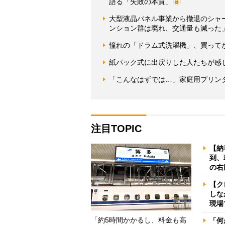
語る「失敗の本質」
大型液晶パネル事業から撤退のシャ
ンション群は廃れ、交通量も減った
憧れの「ドラム式洗濯機」、買って
紙パック式に出戻りした人たちが感
「こんなはずでは…」家庭用プリンタ
注目TOPIC
【納
到、
の右
【ク
しな
現場
「約5時間かかるし、料金も高
「何