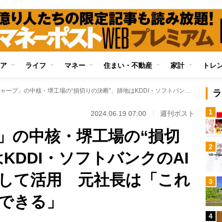
ア
ライフ
マネー
住まい・不動産
家計
トレ
「液晶のシャープ」の中核・堺工場の“損切りの決断”、跡地はKDDI・ソフトバンクのAIデータセンターとして活用 元社長は「これから面白いことができる」
ラ
1
2024.06.19 07:00
週刊ポスト
」の中核・堺工場の“損切
2
KDDI・ソフトバンクのAI
して活用 元社長は「これ
3
できる」
4