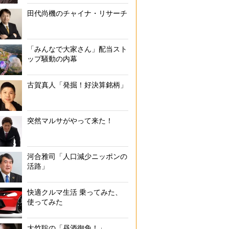
田代尚機のチャイナ・リサーチ
「みんなで大家さん」配当スト
ップ騒動の内幕
古賀真人「発掘！好決算銘柄」
突然マルサがやって来た！
河合雅司「人口減少ニッポンの
活路」
快適クルマ生活 乗ってみた、
使ってみた
大竹聡の「昼酒御免！」