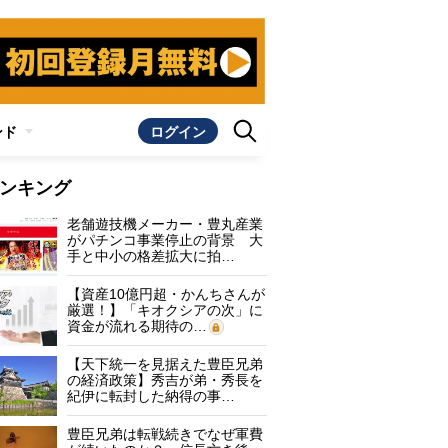
ンド
ログイン
ンキング
老舗遊技機メーカー・豊丸産業
がパチンコ事業停止の背景 大
手と中小の格差拡大に拍…
【資産10億円超・かんちさんが
厳選！】「キオクシアの次」に
資金が流れる期待の…
【天下統一を見据えた豊臣兄弟
の経済政策】秀吉が弟・秀長を
紀伊に転封した納得の事…
豊臣兄弟は転戦続きでなぜ軍費