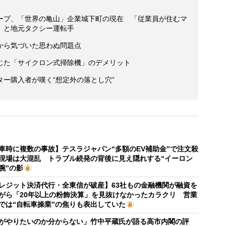
ープ、「世界の亀山」企業城下町の現在 「従業員が住むマ
」と地元タクシー運転手
から気づいた思わぬ問題点
じた「サイクロン式掃除機」のデメリット
ー購入者が嘆く“想定外の落とし穴”
車時に複数の事故】テスラジャパン“多額のEV補助金”で注文殺
現場は大混乱 トラブル続発の背後に見え隠れする“イーロン
腕”の影
レジット決済代行・全東信が破産】63社もの金融機関が融資を
がら「20年以上の粉飾決算」を見抜けなかったカラクリ 営業
では“自転車操業”の焦りも表出していた
がやりたいのか分からない」竹中平蔵氏が語る高市内閣の評