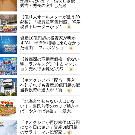
が続いたのか？ 信長亡き後、
秀吉・秀長の突出した経…
【億り人オールスターが狙う20
銘柄】「総資産69億円超」90歳
現役トレーダーから“1…
資産10億円超の投資家が明か
す“AI・半導体相場に乗らなかっ
た理由” フルポジショ…
【首都圏の不動産価格「危ない
駅」ランキング】“中古マンシ
ョン売れ行き鈍化”のワ…
【キオクシアが「配当」導入
へ】それでも資産10億円超の配
当株投資の達人が「買…
「北海道で知らない人はいな
い！」道民熱愛のカップ焼きそ
ば「やきそば弁当」、最大…
「キオクシアが再び株価10万円
になる日は遠い」資産3億円超
のサラリーマン投資家…