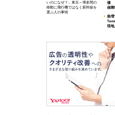
いのになぜ？」東京～博多間の
価 
移動に飛行機ではなく新幹線を
保障
選ぶ人の事情
急増
Te
現地