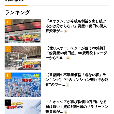
ランキング
「キオクシアが今後も利益を出し続け
1
るかは分からない」資産11億円の個人
投資家が…
【億り人オールスターが狙う20銘柄】
2
「総資産69億円超」90歳現役トレーダ
ーから“10…
【首都圏の不動産価格「危ない駅」ラ
3
ンキング】“中古マンション売れ行き鈍
化”のワー…
「キオクシアが再び株価10万円になる
4
日は遠い」資産3億円超のサラリーマン
投資家が…