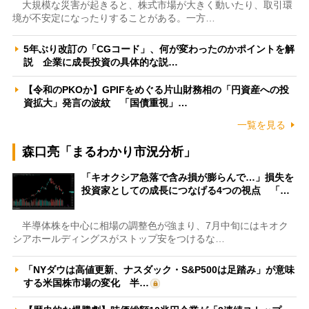
大規模な災害が起きると、株式市場が大きく動いたり、取引環
境が不安定になったりすることがある。一方…
5年ぶり改訂の「CGコード」、何が変わったのかポイントを解
説 企業に成長投資の具体的な説…
【令和のPKOか】GPIFをめぐる片山財務相の「円資産への投
資拡大」発言の波紋 「国債重視」…
一覧を見る
森口亮「まるわかり市況分析」
「キオクシア急落で含み損が膨らんで…」損失を
投資家としての成長につなげる4つの視点 「…
半導体株を中心に相場の調整色が強まり、7月中旬にはキオク
シアホールディングスがストップ安をつけるな…
「NYダウは高値更新、ナスダック・S&P500は足踏み」が意味
する米国株市場の変化 半…