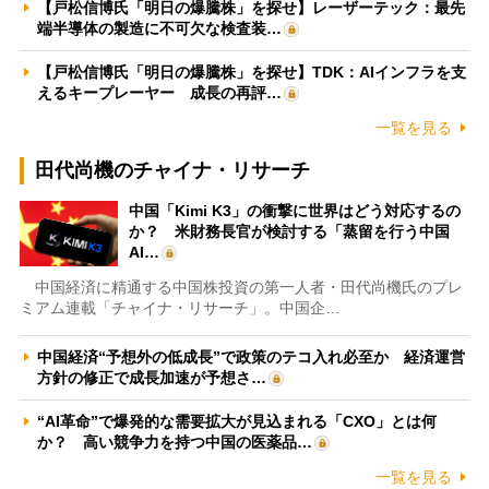
【戸松信博氏「明日の爆騰株」を探せ】レーザーテック：最先
端半導体の製造に不可欠な検査装…
【戸松信博氏「明日の爆騰株」を探せ】TDK：AIインフラを支
えるキープレーヤー 成長の再評…
一覧を見る
田代尚機のチャイナ・リサーチ
中国「Kimi K3」の衝撃に世界はどう対応するの
か？ 米財務長官が検討する「蒸留を行う中国
AI…
中国経済に精通する中国株投資の第一人者・田代尚機氏のプレ
ミアム連載「チャイナ・リサーチ」。中国企…
中国経済“予想外の低成長”で政策のテコ入れ必至か 経済運営
方針の修正で成長加速が予想さ…
“AI革命”で爆発的な需要拡大が見込まれる「CXO」とは何
か？ 高い競争力を持つ中国の医薬品…
一覧を見る