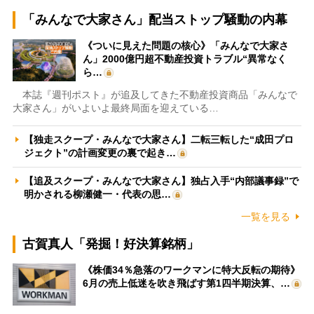
「みんなで大家さん」配当ストップ騒動の内幕
《ついに見えた問題の核心》「みんなで大家さ
ん」2000億円超不動産投資トラブル“異常なく
ら…
本誌『週刊ポスト』が追及してきた不動産投資商品「みんなで
大家さん」がいよいよ最終局面を迎えている…
【独走スクープ・みんなで大家さん】二転三転した“成田プロ
ジェクト”の計画変更の裏で起き…
【追及スクープ・みんなで大家さん】独占入手“内部議事録”で
明かされる柳瀬健一・代表の思…
一覧を見る
古賀真人「発掘！好決算銘柄」
《株価34％急落のワークマンに特大反転の期待》
6月の売上低迷を吹き飛ばす第1四半期決算、…