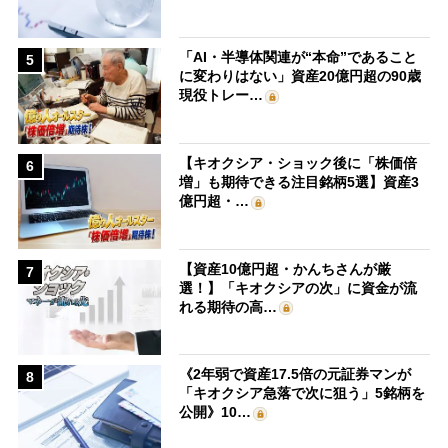
「AI・半導体関連が“本命”であること
5
に変わりはない」資産20億円超の90歳
現役トレー…
【キオクシア・ショック後に「株価倍
6
増」も期待できる注目銘柄5選】資産3
億円超・…
【資産10億円超・かんちさんが厳
7
選！】「キオクシアの次」に資金が流
れる期待の高…
《2年弱で資産17.5倍の元証券マンが
8
「キオクシア急落で次に狙う」5銘柄を
公開》10…