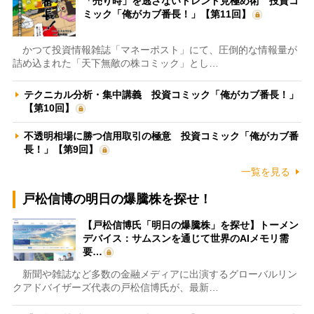
「売り時」を逃さないトレンド見極め術 投資コ
ミック「俺がカブ番長！」【第11回】
かつて投資情報雑誌「マネーポスト」にて、圧倒的な情報量が
詰め込まれた「天下無敵の株コミック」とし…
テクニカル分析・集中講義 投資コミック「俺がカブ番長！」
【第10回】
不透明相場に勝つ信用取引の極意 投資コミック「俺がカブ番
長！」【第9回】
一覧を見る
戸松信博の明日の爆騰株を探せ！
【戸松信博氏「明日の爆騰株」を探せ】トーメン
デバイス：サムスンを通じて世界のAIメモリ需
要…
新聞や雑誌など多数の金融メディアに出演するグローバルリン
クアドバイザーズ代表の戸松信博氏が、最新…