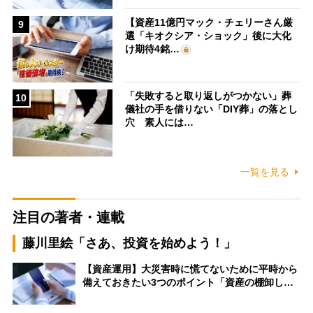
【資産11億円マック・チェリーさん厳
9
選「キオクシア・ショック」後に大化
け期待4銘…
「失敗すると取り返しがつかない」葬
10
儀社の手を借りない「DIY葬」の落とし
穴 素人には…
一覧を見る
注目の著者・連載
藤川里絵「さあ、投資を始めよう！」
【資産運用】大災害時に慌てないために平時から
備えておきたい3つのポイント「資産の棚卸し…