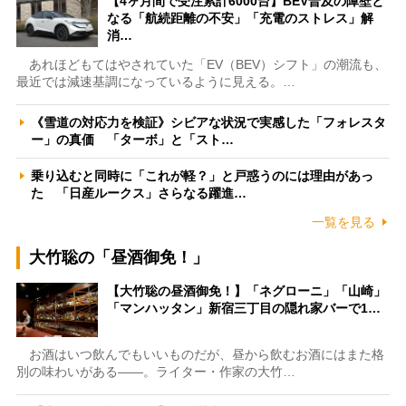
【4ヶ月間で受注累計6000台】BEV普及の障壁と
なる「航続距離の不安」「充電のストレス」解
消…
あれほどもてはやされていた「EV（BEV）シフト」の潮流も、
最近では減速基調になっているように見える。…
《雪道の対応力を検証》シビアな状況で実感した「フォレスタ
ー」の真価 「ターボ」と「スト…
乗り込むと同時に「これが軽？」と戸惑うのには理由があっ
た 「日産ルークス」さらなる躍進…
一覧を見る
大竹聡の「昼酒御免！」
【大竹聡の昼酒御免！】「ネグローニ」「山崎」
「マンハッタン」新宿三丁目の隠れ家バーで1…
お酒はいつ飲んでもいいものだが、昼から飲むお酒にはまた格
別の味わいがある――。ライター・作家の大竹…