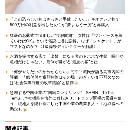
「この恐ろしい株はさっさと手放したい…」キオクシア株で
500万円の利益を出した女性が“夢よもう一度”と再購入
猛暑のお葬式で悩ましい“喪服問題” 女性は「ワンピースを着
ていけばOK」という俗説に潜む誤解、なぜ「ジャケット」が
マストなのか？《1級葬祭ディレクターが解説》
お酒を提供する店で「出禁」になる客のトホホな生態 嘔吐や
粗相だけじゃない、店側が嫌がる“最悪の客”とは
「何がやりたいのか分からない」竹中平蔵氏が語る高市内閣の
評価 「給付付き税額控除はその場しのぎ」いま不可欠なの
は“社会保障制度の改革議論”と指摘
急増する中国企業の“国籍ロンダリング” SHEIN、TikTok、
Temu…本社機能を海外に移転させ、トランプ関税の回避を狙
う 現地人を隠れ蓑にした中国企業の農業参入・土地取得への
懸念も
関連記事