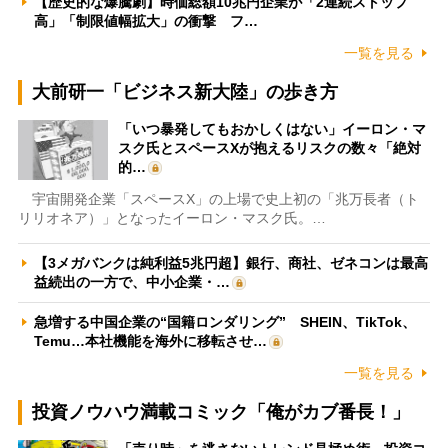
【歴史的な爆騰劇】時価総額10兆円企業が「2連続ストップ
高」「制限値幅拡大」の衝撃 フ…
一覧を見る
大前研一「ビジネス新大陸」の歩き方
「いつ暴発してもおかしくはない」イーロン・マ
スク氏とスペースXが抱えるリスクの数々「絶対
的…
宇宙開発企業「スペースX」の上場で史上初の「兆万長者（ト
リリオネア）」となったイーロン・マスク氏。…
【3メガバンクは純利益5兆円超】銀行、商社、ゼネコンは最高
益続出の一方で、中小企業・…
急増する中国企業の“国籍ロンダリング” SHEIN、TikTok、
Temu…本社機能を海外に移転させ…
一覧を見る
投資ノウハウ満載コミック「俺がカブ番長！」