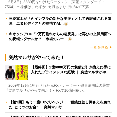
6月3日に8330円をつけたワークマン（東証スタンダード・
7564）の株価は、わずか1カ月あまりで約34％下落…
三菱重工が「AIインフラの新たな主役」として再評価される気
運 エヌビディアとの提携でAI…
キオクシアHD「7万円割れからの急反発」は再びの上昇局面へ
の反転シグナルか？ 市場のムー…
一覧を見る
突然マルサがやって来た！
【最終回】1億6000万円の負債と引き換えに手に
入れたプライスレスな経験 ｜ 突然マルサがや…
2009年12月に発行された元FXトレーダー・磯貝清明氏の著書
『突然マルサがやって来た！～FXで10億円稼い…
【第9回】もう一度FXでリベンジ！ 種銭は差し押さえを免れ
た”ヒミツのお金” ｜ 突然マルサ…