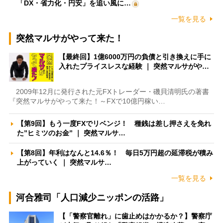
「DX・省力化・円安」を追い風に…
一覧を見る
突然マルサがやって来た！
【最終回】1億6000万円の負債と引き換えに手に
入れたプライスレスな経験 ｜ 突然マルサがや…
2009年12月に発行された元FXトレーダー・磯貝清明氏の著書
『突然マルサがやって来た！～FXで10億円稼い…
【第9回】もう一度FXでリベンジ！ 種銭は差し押さえを免れ
た”ヒミツのお金” ｜ 突然マルサ…
【第8回】年利はなんと14.6％！ 毎日5万円超の延滞税が積み
上がっていく ｜ 突然マルサ…
一覧を見る
河合雅司「人口減少ニッポンの活路」
【「警察官離れ」に歯止めはかかるか？】警察庁