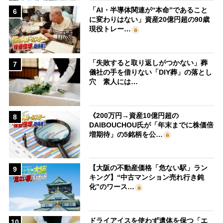
「AI・半導体関連が“本命”であること
6
に変わりはない」資産20億円超の90歳
現役トレー…
「失敗すると取り返しがつかない」葬
7
儀社の手を借りない「DIY葬」の落とし
穴 素人には…
《200万円→資産10億円超の
8
DAIBOUCHOU氏が「年末までに株価倍
増期待」の5銘柄を公…
【大阪の不動産価格「危ない駅」ラン
9
キング】“中古マンション売れ行き鈍
化”のワース…
ドライアイスを使わず遺体を保つ「エ
10