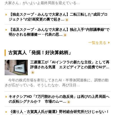
大家さん」がいよいよ最終局面を迎えている…
【独走スクープ・みんなで大家さん】二転三転した“成田プロ
ジェクト”の計画変更の裏で起き…
【追及スクープ・みんなで大家さん】独占入手“内部議事録”で
明かされる柳瀬健一・代表の思…
一覧を見る
古賀真人「発掘！好決算銘柄」
三菱重工が「AIインフラの新たな主役」として再
評価される気運 エヌビディアとの提携でAIデ…
今年の株式市場を牽引してきたAI・半導体関連株に、調整の動
きが広がっている。そうしたなか、再び注目…
キオクシアHD「7万円割れからの急反発」は再びの上昇局面へ
の反転シグナルか？ 市場のムー…
《億り人・古賀真人氏が厳選》野村総合研究所だけじゃない！