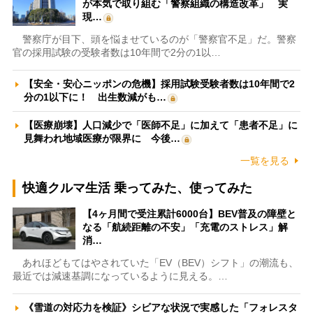
が本気で取り組む「警察組織の構造改革」 実
現…
警察庁が目下、頭を悩ませているのが「警察官不足」だ。警察
官の採用試験の受験者数は10年間で2分の1以…
【安全・安心ニッポンの危機】採用試験受験者数は10年間で2
分の1以下に！ 出生数減がも…
【医療崩壊】人口減少で「医師不足」に加えて「患者不足」に
見舞われ地域医療が限界に 今後…
一覧を見る
快適クルマ生活 乗ってみた、使ってみた
【4ヶ月間で受注累計6000台】BEV普及の障壁と
なる「航続距離の不安」「充電のストレス」解
消…
あれほどもてはやされていた「EV（BEV）シフト」の潮流も、
最近では減速基調になっているように見える。…
《雪道の対応力を検証》シビアな状況で実感した「フォレスタ