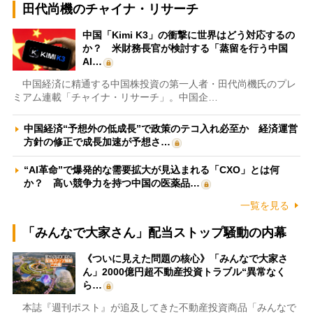
田代尚機のチャイナ・リサーチ
中国「Kimi K3」の衝撃に世界はどう対応するの
か？ 米財務長官が検討する「蒸留を行う中国
AI…
中国経済に精通する中国株投資の第一人者・田代尚機氏のプレ
ミアム連載「チャイナ・リサーチ」。中国企…
中国経済“予想外の低成長”で政策のテコ入れ必至か 経済運営
方針の修正で成長加速が予想さ…
“AI革命”で爆発的な需要拡大が見込まれる「CXO」とは何
か？ 高い競争力を持つ中国の医薬品…
一覧を見る
「みんなで大家さん」配当ストップ騒動の内幕
《ついに見えた問題の核心》「みんなで大家さ
ん」2000億円超不動産投資トラブル“異常なく
ら…
本誌『週刊ポスト』が追及してきた不動産投資商品「みんなで