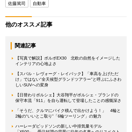
佐藤篤司
自動車
他のオススメ記事
関連記事
【写真で解説】ボルボEX30 北欧の自然をイメージした
インテリアの心地よさ
【スバル・レヴォーグ・レイバック】「車高を上げただ
け」ではない“全天候型グランドツアラー”と呼ぶにふさわ
しいSUVへの変身
【日替わりポルシェ】大谷翔平がポルシェ・ブランドの
保守本流「911」を自ら運転して登場したことの感慨深さ
「そうだ、クルマにバイク積んで出かけよう！」 4輪と
2輪の“いいとこ取り”「6輪ツーリング」の魅力
ハーレーダビッドソンの新しい中排気量モデル
「X500」 受注好調の背景に往年の名車へのリスペクト