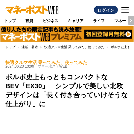
ログイン
トップ
投資
ビジネス
キャリア
ライフ
マネー
トップ
連載・著者
快適クルマ生活 乗ってみた、使ってみた
ボルボ史上もっ
快適クルマ生活 乗ってみた、使ってみた
2024.06.23 13:00
マネーポストWEB
ボルボ史上もっともコンパクトな
BEV「EX30」 シンプルで美しい北欧
デザインは「長く付き合っていけそうな
仕上がり」に
Loaded
:
88.23%
/
Unmute