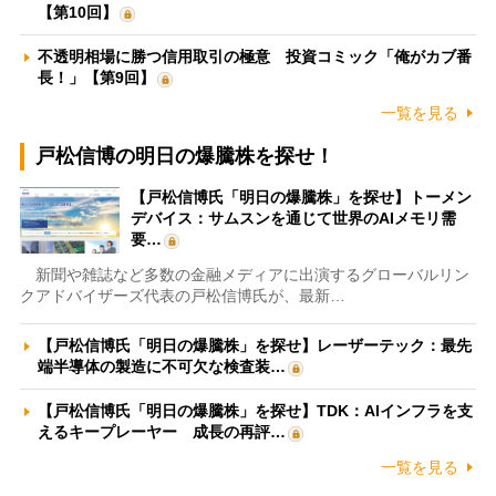
【第10回】
不透明相場に勝つ信用取引の極意 投資コミック「俺がカブ番
長！」【第9回】
一覧を見る
戸松信博の明日の爆騰株を探せ！
【戸松信博氏「明日の爆騰株」を探せ】トーメン
デバイス：サムスンを通じて世界のAIメモリ需
要…
新聞や雑誌など多数の金融メディアに出演するグローバルリン
クアドバイザーズ代表の戸松信博氏が、最新…
【戸松信博氏「明日の爆騰株」を探せ】レーザーテック：最先
端半導体の製造に不可欠な検査装…
【戸松信博氏「明日の爆騰株」を探せ】TDK：AIインフラを支
えるキープレーヤー 成長の再評…
一覧を見る