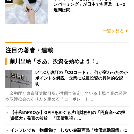
ンバーミング」が日本でも普及 1～2
週間は問…
一覧を見る
注目の著者・連載
藤川里絵「さあ、投資を始めよう！」
5年ぶり改訂の「CGコード」、何が変わったのか
ポイントを解説 企業に成長投資の具体的な説
明…
金融庁と東京証券取引所が共同で策定している上場企業の経営
や取締役会のあり方を定める「コーポレート…
【令和のPKOか】GPIFをめぐる片山財務相の「円資産への投
資拡大」発言の波紋 「国債重視」…
インフレでも「物価負け」しない金融商品「物価連動国債」に