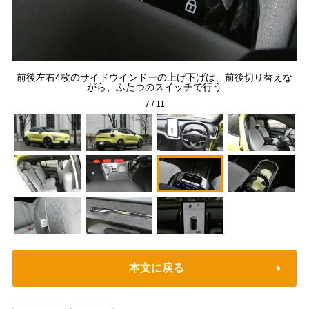
m確
前後左右4枚のサイドウインドーの上げ下げは、前後切り替えな
カ
背も
がら、ふたつのスイッチで行う
7
/
11
本文に戻る