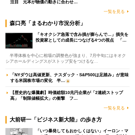
注目 元本が物価の動きに合わせ…
一覧を見る
森口亮「まるわかり市況分析」
「キオクシア急落で含み損が膨らんで…」損失を
投資家としての成長につなげる4つの視点 「…
半導体株を中心に相場の調整色が強まり、7月中旬にはキオク
シアホールディングスがストップ安をつけるな…
「NYダウは高値更新、ナスダック・S&P500は足踏み」が意味
する米国株市場の変化 半…
【歴史的な爆騰劇】時価総額10兆円企業が「2連続ストップ
高」「制限値幅拡大」の衝撃 フ…
一覧を見る
大前研一「ビジネス新大陸」の歩き方
「いつ暴発してもおかしくはない」イーロン・マ