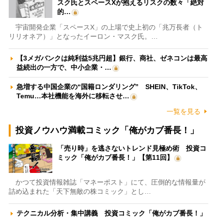
スク氏とスペースXが抱えるリスクの数々「絶対
的…
宇宙開発企業「スペースX」の上場で史上初の「兆万長者（ト
リリオネア）」となったイーロン・マスク氏。…
【3メガバンクは純利益5兆円超】銀行、商社、ゼネコンは最高
益続出の一方で、中小企業・…
急増する中国企業の“国籍ロンダリング” SHEIN、TikTok、
Temu…本社機能を海外に移転させ…
一覧を見る
投資ノウハウ満載コミック「俺がカブ番長！」
「売り時」を逃さないトレンド見極め術 投資コ
ミック「俺がカブ番長！」【第11回】
かつて投資情報雑誌「マネーポスト」にて、圧倒的な情報量が
詰め込まれた「天下無敵の株コミック」とし…
テクニカル分析・集中講義 投資コミック「俺がカブ番長！」