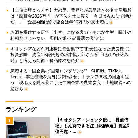
【土俵に埋まるカネ】大の里、豊昇龍が黒星続きの名古屋場所
は「懸賞金2826万円」が下位力士に渡り「今日はみんなで焼肉
だ！」 金星4個配給で協会は年96万円の支出増に
お酒を提供する店で「出禁」になる客のトホホな生態 嘔吐や
粗相だけじゃない、店側が嫌がる“最悪の客”とは
キオクシアなどAI関連株に資金集中で“割安になった成長株”に
投資妙味 資産1.5億円超の坂本慎太郎さんが「絶好の仕込み
時」と考える防衛・食品銘柄を紹介
急増する中国企業の“国籍ロンダリング” SHEIN、TikTok、
Temu…本社機能を海外に移転させ、トランプ関税の回避を狙
う 現地人を隠れ蓑にした中国企業の農業参入・土地取得への
懸念も
ランキング
【キオクシア・ショック後に「株価倍
1
増」も期待できる注目銘柄5選】資産3
億円超・…