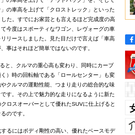
サ」の車高を上げて「クロストレック」といった
ました。すでにお家芸とも言えるほど完成度の高
して今度はスポーティなワゴン、レヴォーグの車
をリリースしました。見た目だけで言えば「車高
が、事はそれほど簡単ではないのです。
すると、クルマの重心高も変わり、同時にカーブ
傾く）時の回転軸である「ロールセンター」も変
地やクルマの運動性能、つまり走りの総合的な味
けです。その上で魅力的な走りになるように新た
のクロスオーバーとして優れたSUVに仕上げると
なるのです。
化するにはボディ剛性の高い、優れたベースモデ