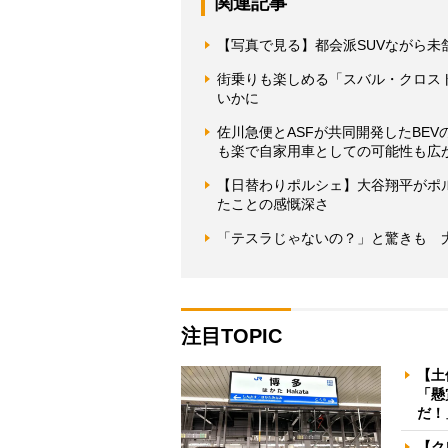
関連記事
【写真で見る】都会派SUVながら未
街乗りも楽しめる「スバル・クロス
いかに
佐川急便とASFが共同開発したBEV
も楽で自家用車としての可能性も広
【日替わりポルシェ】大谷翔平がポ
たことの感慨深さ
「テスラじゃないの？」と驚きも 大
注目TOPIC
【土
「懸
だ！
【ク