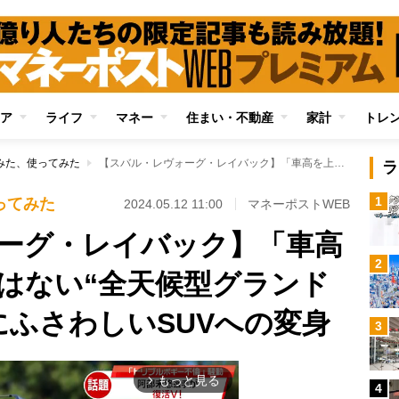
ア
ライフ
マネー
住まい・不動産
家計
トレ
みた、使ってみた
【スバル・レヴォーグ・レイバック】「車高を上げただけ」ではない“全天候型グランドツアラー”と呼ぶにふさわしいSUVへの変身
ラ
1
ってみた
2024.05.12 11:00
マネーポストWEB
ーグ・レイバック】「車高
2
はない“全天候型グランド
にふさわしいSUVへの変身
3
もっと見る
arrow_forward_ios
4