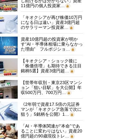
し続けるかは分からない」資産
11億円の個人投資家…
「キオクシアが再び株価10万円
になる日は遠い」資産3億円超
のサラリーマン投資家…
資産10億円超の投資家が明か
す“AI・半導体相場に乗らなかっ
た理由” フルポジショ…
【キオクシア・ショック後に
「株価倍増」も期待できる注目
銘柄5選】資産3億円超…
【世帯年収別・東京23区マンシ
ョン「狙い目駅」を大公開】年
収500万円、700万円…
《2年弱で資産17.5倍の元証券
マンが「キオクシア急落で次に
狙う」5銘柄を公開》1…
「AI・半導体関連が“本命”であ
ることに変わりはない」資産20
億円超の90歳現役トレ…