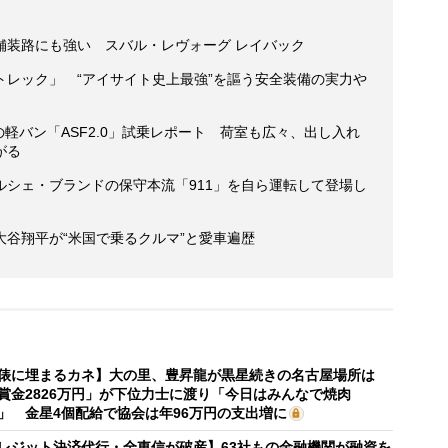
舗装路にも強い スバル・レヴォーグ レイバック
トレック」 “アイサイト史上最強”を謳う安全装備の実力や
の軽バン「ASF2.0」試乗レポート 荷室も広々、出し入れ
がる
ルシェ・ブランドの保守本流「911」を自ら運転して登場し
谷翔平が“米国で乗るクルマ”と愛車遍歴
俵に埋まるカネ】大の里、豊昇龍が黒星続きの名古屋場所は
賞金2826万円」が下位力士に渡り「今日はみんなで焼肉
」 金星4個配給で協会は年96万円の支出増に
レジット決済代行・全東信が破産】63社もの金融機関が融資を