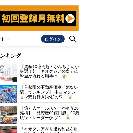
ンド
ログイン
ンキング
【資産10億円超・かんちさんが
厳選！】「キオクシアの次」に
資金が流れる期待の…
【首都圏の不動産価格「危ない
駅」ランキング】“中古マンシ
ョン売れ行き鈍化”のワ…
【億り人オールスターが狙う20
銘柄】「総資産69億円超」90歳
現役トレーダーから“1…
「キオクシアが今後も利益を出