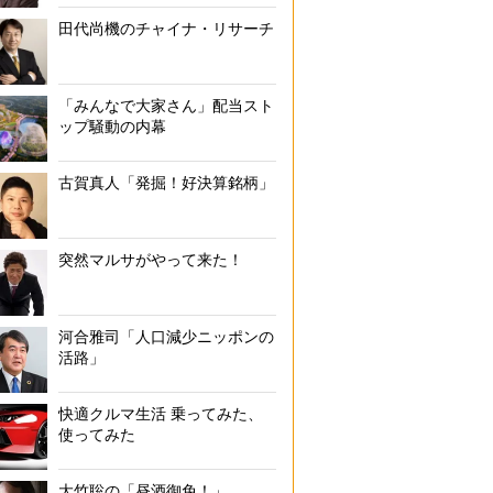
田代尚機のチャイナ・リサーチ
「みんなで大家さん」配当スト
ップ騒動の内幕
古賀真人「発掘！好決算銘柄」
突然マルサがやって来た！
河合雅司「人口減少ニッポンの
活路」
快適クルマ生活 乗ってみた、
使ってみた
大竹聡の「昼酒御免！」