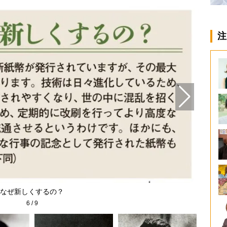
注
なぜ新しくするの？
6
/
9