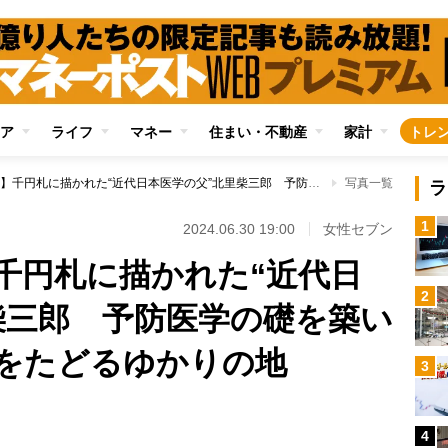
ア
ライフ
マネー
住まい・不動産
家計
トレ
【新紙幣の偉人】千円札に描かれた“近代日本医学の父”北里柴三郎 予防医学の礎を築いた細菌学者の足跡をたどるゆかりの地
写真一覧
ラ
1
2024.06.30 19:00
女性セブン
千円札に描かれた“近代日
2
柴三郎 予防医学の礎を築い
をたどるゆかりの地
3
4
Loaded
: