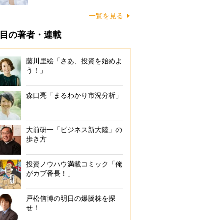
一覧を見る
目の著者・連載
藤川里絵「さあ、投資を始めよ
う！」
森口亮「まるわかり市況分析」
大前研一「ビジネス新大陸」の
歩き方
投資ノウハウ満載コミック「俺
がカブ番長！」
盤石の偽札対策
戸松信博の明日の爆騰株を探
せ！