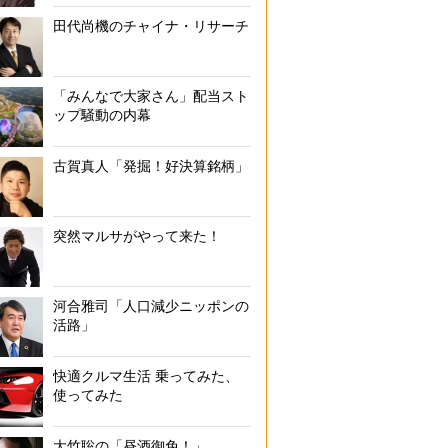
田代尚機のチャイナ・リサーチ
「みんなで大家さん」配当スト
ップ騒動の内幕
古賀真人「発掘！好決算銘柄」
突然マルサがやって来た！
河合雅司「人口減少ニッポンの
活路」
快適クルマ生活 乗ってみた、
使ってみた
大竹聡の「昼酒御免！」