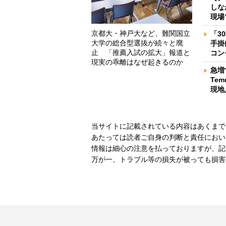
しな
現場
京都大・神戸大など、難関国立
「3
大学の総合型選抜が続々と廃
手掛
止 「推薦入試の拡大」報道と
コン
現実の乖離はなぜ起きるのか
急増
Te
現地
当サイトに記載されている内容はあくまで
あたっては読者ご自身の判断と責任におい
情報は細心の注意を払っておりますが、記
万が一、トラブル等の損失が被っても損害