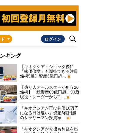
ンド
ログイン
ンキング
【キオクシア・ショック後に
「株価倍増」も期待できる注目
銘柄5選】資産3億円超…
【億り人オールスターが狙う20
銘柄】「総資産69億円超」90歳
現役トレーダーから“1…
「キオクシアが再び株価10万円
になる日は遠い」資産3億円超
のサラリーマン投資家…
「キオクシアが今後も利益を出