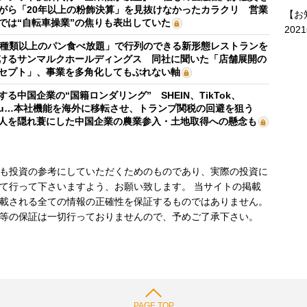
がら「20年以上の粉飾決算」を見抜けなかったカラクリ 営業
【お
では“自転車操業”の焦りも表出していた
202
0種類以上のパン食べ放題」で行列のできる新形態レストランを
けるサンマルクホールディングス 同社に聞いた「店舗展開の
セプト」、事業を多角化してもぶれない軸
する中国企業の“国籍ロンダリング” SHEIN、TikTok、
mu…本社機能を海外に移転させ、トランプ関税の回避を狙う
人を隠れ蓑にした中国企業の農業参入・土地取得への懸念も
も投資の参考にしていただくためのものであり、実際の投資に
て行って下さいますよう、お願い致します。 当サイトの掲載
載される全ての情報の正確性を保証するものではありません。
等の保証は一切行っておりませんので、予めご了承下さい。
PAGE TOP