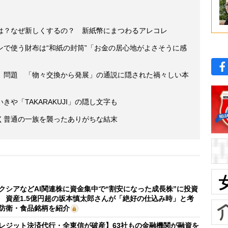
は？なぜ新しくするの？ 新紙幣にまつわるアレコレ
ンで使う財布は“和紙の封筒”「お金の居心地がよさそうに感
」問題 「物々交換から発展」の通説に隠された禍々しい本
や「TAKARAKUJI」の隠し文字も
く普通の一族を襲ったありがちな結末
クシアなどAI関連株に資金集中で“割安になった成長株”に投資
 資産1.5億円超の坂本慎太郎さんが「絶好の仕込み時」と考
防衛・食品銘柄を紹介
レジット決済代行・全東信が破産】63社もの金融機関が融資を