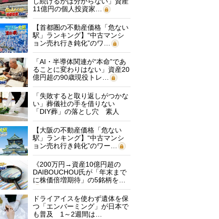
し続けるかは分からない」資産
11億円の個人投資家…
【首都圏の不動産価格「危ない
駅」ランキング】“中古マンシ
ョン売れ行き鈍化”のワ…
「AI・半導体関連が“本命”であ
ることに変わりはない」資産20
億円超の90歳現役トレ…
「失敗すると取り返しがつかな
い」葬儀社の手を借りない
「DIY葬」の落とし穴 素人
に…
【大阪の不動産価格「危ない
駅」ランキング】“中古マンシ
ョン売れ行き鈍化”のワー…
《200万円→資産10億円超の
DAIBOUCHOU氏が「年末まで
に株価倍増期待」の5銘柄を…
ドライアイスを使わず遺体を保
つ「エンバーミング」が日本で
も普及 1～2週間は…