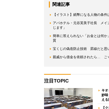
関連記事
【イラスト】紙幣になる人物の条件
アパホテル・元谷芙美子社長 メイ
じます」
簡単に答えられない「お金とは何か
質
宝くじの偽造防止技術 罫線だと思いき
親戚から借金を依頼されたら… ご
注目TOPIC
キオ
妙味
える
【ク