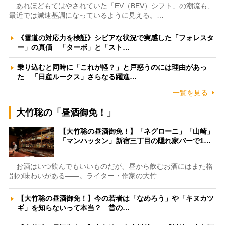
あれほどもてはやされていた「EV（BEV）シフト」の潮流も、
最近では減速基調になっているように見える。…
《雪道の対応力を検証》シビアな状況で実感した「フォレスタ
ー」の真価 「ターボ」と「スト…
乗り込むと同時に「これが軽？」と戸惑うのには理由があっ
た 「日産ルークス」さらなる躍進…
一覧を見る
大竹聡の「昼酒御免！」
【大竹聡の昼酒御免！】「ネグローニ」「山崎」
「マンハッタン」新宿三丁目の隠れ家バーで1…
お酒はいつ飲んでもいいものだが、昼から飲むお酒にはまた格
別の味わいがある――。ライター・作家の大竹…
【大竹聡の昼酒御免！】今の若者は「なめろう」や「キヌカツ
ギ」を知らないって本当？ 昔の…