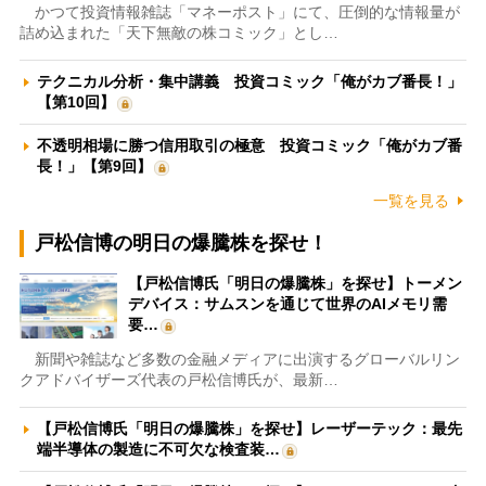
かつて投資情報雑誌「マネーポスト」にて、圧倒的な情報量が
詰め込まれた「天下無敵の株コミック」とし…
テクニカル分析・集中講義 投資コミック「俺がカブ番長！」
【第10回】
不透明相場に勝つ信用取引の極意 投資コミック「俺がカブ番
長！」【第9回】
一覧を見る
戸松信博の明日の爆騰株を探せ！
【戸松信博氏「明日の爆騰株」を探せ】トーメン
デバイス：サムスンを通じて世界のAIメモリ需
要…
新聞や雑誌など多数の金融メディアに出演するグローバルリン
クアドバイザーズ代表の戸松信博氏が、最新…
【戸松信博氏「明日の爆騰株」を探せ】レーザーテック：最先
端半導体の製造に不可欠な検査装…