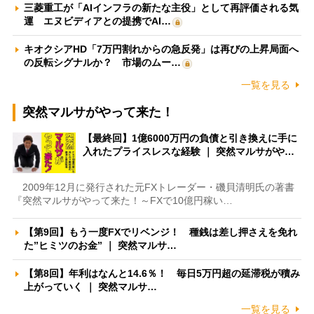
三菱重工が「AIインフラの新たな主役」として再評価される気
運 エヌビディアとの提携でAI…
キオクシアHD「7万円割れからの急反発」は再びの上昇局面へ
の反転シグナルか？ 市場のムー…
一覧を見る
突然マルサがやって来た！
【最終回】1億6000万円の負債と引き換えに手に
入れたプライスレスな経験 ｜ 突然マルサがや…
2009年12月に発行された元FXトレーダー・磯貝清明氏の著書
『突然マルサがやって来た！～FXで10億円稼い…
【第9回】もう一度FXでリベンジ！ 種銭は差し押さえを免れ
た”ヒミツのお金” ｜ 突然マルサ…
【第8回】年利はなんと14.6％！ 毎日5万円超の延滞税が積み
上がっていく ｜ 突然マルサ…
一覧を見る