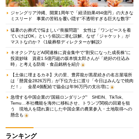
ジャングリア沖縄、開業1周年で「経済効果494億円」の大きな
ミスリード 事業の苦戦を覆い隠す“不透明すぎる巨大な数字”
猛暑のお葬式で悩ましい“喪服問題” 女性は「ワンピースを着
ていけばOK」という俗説に潜む誤解、なぜ「ジャケット」が
マストなのか？《1級葬祭ディレクターが解説》
キオクシアなどAI関連株に資金集中で“割安になった成長株”に
投資妙味 資産1.5億円超の坂本慎太郎さんが「絶好の仕込み
時」と考える防衛・食品銘柄を紹介
【土俵に埋まるカネ】大の里、豊昇龍が黒星続きの名古屋場所
は「懸賞金2826万円」が下位力士に渡り「今日はみんなで焼肉
だ！」 金星4個配給で協会は年96万円の支出増に
急増する中国企業の“国籍ロンダリング” SHEIN、TikTok、
Temu…本社機能を海外に移転させ、トランプ関税の回避を狙
う 現地人を隠れ蓑にした中国企業の農業参入・土地取得への
懸念も
ランキング