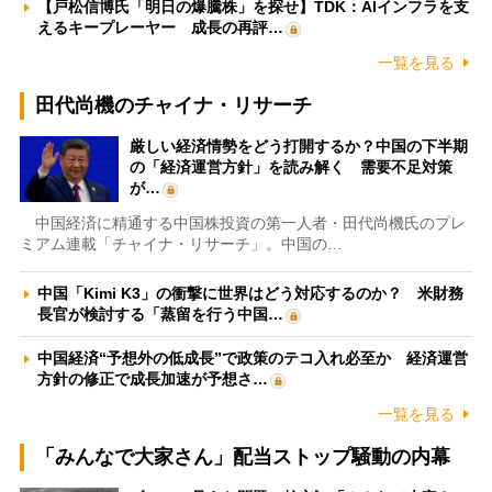
【戸松信博氏「明日の爆騰株」を探せ】TDK：AIインフラを支
えるキープレーヤー 成長の再評…
一覧を見る
田代尚機のチャイナ・リサーチ
厳しい経済情勢をどう打開するか？中国の下半期
の「経済運営方針」を読み解く 需要不足対策
が…
中国経済に精通する中国株投資の第一人者・田代尚機氏のプレ
ミアム連載「チャイナ・リサーチ」。中国の…
中国「Kimi K3」の衝撃に世界はどう対応するのか？ 米財務
長官が検討する「蒸留を行う中国…
中国経済“予想外の低成長”で政策のテコ入れ必至か 経済運営
方針の修正で成長加速が予想さ…
一覧を見る
「みんなで大家さん」配当ストップ騒動の内幕