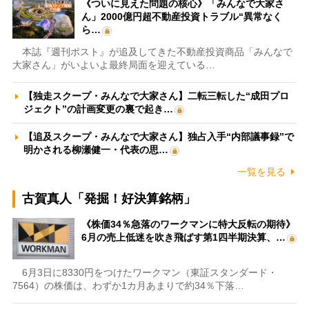
《ついに見えた問題の核心》「みんなで大家さ
ん」2000億円超不動産投資トラブル“異常なく
ら…
本誌『週刊ポスト』が追及してきた不動産投資商品「みんなで
大家さん」がいよいよ最終局面を迎えている…
【独走スクープ・みんなで大家さん】二転三転した“成田プロ
ジェクト”の計画変更の裏で起き…
【追及スクープ・みんなで大家さん】独占入手“内部議事録”で
明かされる柳瀬健一・代表の思…
一覧を見る
古賀真人「発掘！好決算銘柄」
《株価34％急落のワークマンに特大反転の期待》
6月の売上低迷を吹き飛ばす第1四半期決算、…
6月3日に8330円をつけたワークマン（東証スタンダード・
7564）の株価は、わずか1カ月あまりで約34％下落…