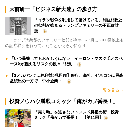
大前研一「ビジネス新大陸」の歩き方
「イラン戦争を利用して儲けている」利益相反と
の批判が強まるトランプファミリーの不正蓄財
疑…
トランプ大統領のファミリー信託が今年1～3月に3000回以上も
の証券取引を行っていたことが明らかになり…
「いつ暴発してもおかしくはない」イーロン・マスク氏とスペ
ースXが抱えるリスクの数々「絶対…
【3メガバンクは純利益5兆円超】銀行、商社、ゼネコンは最高
益続出の一方で、中小企業・…
一覧を見る
投資ノウハウ満載コミック「俺がカブ番長！」
「売り時」を逃さないトレンド見極め術 投資コ
ミック「俺がカブ番長！」【第11回】