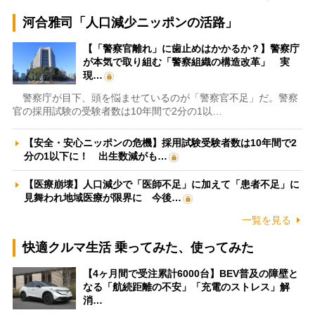
河合雅司「人口減少ニッポンの活路」
【「警察官離れ」に歯止めはかかるか？】警察庁
が本気で取り組む「警察組織の構造改革」 実
現…
警察庁が目下、頭を悩ませているのが「警察官不足」だ。警察
官の採用試験の受験者数は10年間で2分の1以…
【安全・安心ニッポンの危機】採用試験受験者数は10年間で2
分の1以下に！ 出生数減がも…
【医療崩壊】人口減少で「医師不足」に加えて「患者不足」に
見舞われ地域医療が限界に 今後…
一覧を見る
快適クルマ生活 乗ってみた、使ってみた
【4ヶ月間で受注累計6000台】BEV普及の障壁と
なる「航続距離の不安」「充電のストレス」解
消…