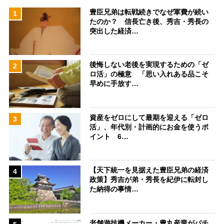
豊臣兄弟は転戦続きでなぜ軍費が続い
1
たのか？ 信長亡き後、秀吉・秀長の
突出した経済…
後悔しない老後を実現するための「ゼ
2
ロ活」の極意 「思い入れある品こそ
早めに手放す…
資産をゼロにして最期を迎える「ゼロ
3
活」、年代別・計画的にお金を使うポ
イント 6…
【天下統一を見据えた豊臣兄弟の経済
4
政策】秀吉が弟・秀長を紀伊に転封し
た納得の事情…
老舗遊技機メーカー・豊丸産業がパチ