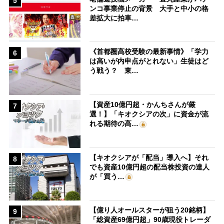
5
ンコ事業停止の背景 大手と中小の格
差拡大に拍車…
《首都圏高校受験の最新事情》「学力
6
は高いが内申点がとれない」生徒はど
う戦う？ 東…
【資産10億円超・かんちさんが厳
7
選！】「キオクシアの次」に資金が流
れる期待の高…
【キオクシアが「配当」導入へ】それ
8
でも資産10億円超の配当株投資の達人
が「買う…
【億り人オールスターが狙う20銘柄】
9
「総資産69億円超」90歳現役トレーダ