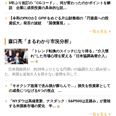
5年ぶり改訂の「CGコード」、何が変わったのかポイントを解
説 企業に成長投資の具体的な説…
【令和のPKOか】GPIFをめぐる片山財務相の「円資産への投
資拡大」発言の波紋 「国債重視」…
一覧を見る
森口亮「まるわかり市況分析」
「トレンド転換のスイッチになり得る」“介入慣
れ”した市場心理を変える「日米協調為替介入」
…
日米両政府が、約28年ぶりとなる円買いの協調介入に踏み切っ
た。米国も追加介入を辞さない姿勢を示して…
「キオクシア急落で含み損が膨らんで…」損失を投資家として
の成長につなげる4つの視点 …
「NYダウは高値更新、ナスダック・S&P500は足踏み」が意味
する米国株市場の変化 半…
一覧を見る