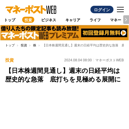
ログイン
トップ
投資
ビジネス
キャリア
ライフ
マネー
トップ
投資
株
【日本株週間見通し】週末の日経平均は歴史的な急落 底打
投資
2024.08.04 08:00
マネーポストWEB
【日本株週間見通し】週末の日経平均は
歴史的な急落 底打ちを見極める展開に
Loaded
:
100.00%
/
Unmute