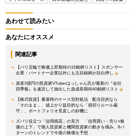
あわせて読みたい
あなたにオススメ
関連記事
【パリ五輪で株価上昇期待の15銘柄リスト】スポンサー
企業・パートナー企業以外にも注目銘柄が目白押し
資産3億円の投資家VTuberはっしゃん氏が最新の『会社
四季報』を速読して抽出した急成長期待40銘柄リスト
【株式投資】暴落時のケース別対処法 配当目的なら
「そのまま」、値上がり益目的なら「損切りルール厳
守」、ポートフォリオ見直しの好機に
ズバリ役立つ「信用残高」の見方 「信用買い・売り×株
価の上下」で個人投資家と機関投資家の動きを掴み、8パ
ターンのトレンドで今後の株価を予想