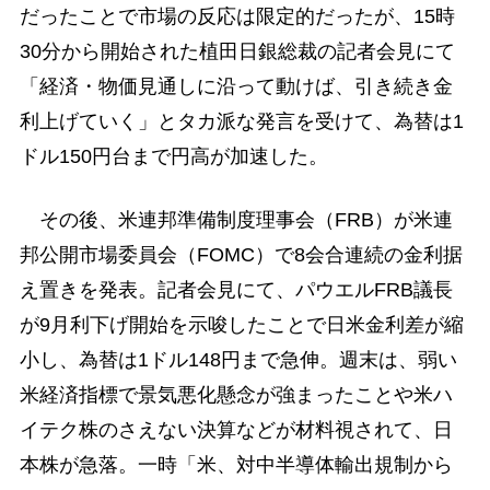
だったことで市場の反応は限定的だったが、15時
30分から開始された植田日銀総裁の記者会見にて
「経済・物価見通しに沿って動けば、引き続き金
利上げていく」とタカ派な発言を受けて、為替は1
ドル150円台まで円高が加速した。
その後、米連邦準備制度理事会（FRB）が米連
邦公開市場委員会（FOMC）で8会合連続の金利据
え置きを発表。記者会見にて、パウエルFRB議長
が9月利下げ開始を示唆したことで日米金利差が縮
小し、為替は1ドル148円まで急伸。週末は、弱い
米経済指標で景気悪化懸念が強まったことや米ハ
イテク株のさえない決算などが材料視されて、日
本株が急落。一時「米、対中半導体輸出規制から