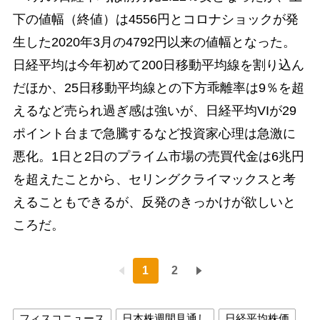
下の値幅（終値）は4556円とコロナショックが発
生した2020年3月の4792円以来の値幅となった。
日経平均は今年初めて200日移動平均線を割り込ん
だほか、25日移動平均線との下方乖離率は9％を超
えるなど売られ過ぎ感は強いが、日経平均VIが29
ポイント台まで急騰するなど投資家心理は急激に
悪化。1日と2日のプライム市場の売買代金は6兆円
を超えたことから、セリングクライマックスと考
えることもできるが、反発のきっかけが欲しいと
ころだ。
1
2
フィスコニュース
日本株週間見通し
日経平均株価