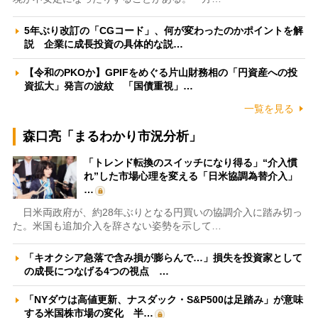
5年ぶり改訂の「CGコード」、何が変わったのかポイントを解
説 企業に成長投資の具体的な説…
【令和のPKOか】GPIFをめぐる片山財務相の「円資産への投
資拡大」発言の波紋 「国債重視」…
一覧を見る
森口亮「まるわかり市況分析」
「トレンド転換のスイッチになり得る」“介入慣
れ”した市場心理を変える「日米協調為替介入」
…
日米両政府が、約28年ぶりとなる円買いの協調介入に踏み切っ
た。米国も追加介入を辞さない姿勢を示して…
「キオクシア急落で含み損が膨らんで…」損失を投資家として
の成長につなげる4つの視点 …
「NYダウは高値更新、ナスダック・S&P500は足踏み」が意味
する米国株市場の変化 半…