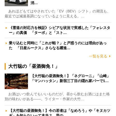
消…
あれほどもてはやされていた「EV（BEV）シフト」の潮流も、
最近では減速基調になっているように見える。…
《雪道の対応力を検証》シビアな状況で実感した「フォレスタ
ー」の真価 「ターボ」と「スト…
乗り込むと同時に「これが軽？」と戸惑うのには理由があっ
た 「日産ルークス」さらなる躍進…
一覧を見る
大竹聡の「昼酒御免！」
【大竹聡の昼酒御免！】「ネグローニ」「山崎」
「マンハッタン」新宿三丁目の隠れ家バーで1…
お酒はいつ飲んでもいいものだが、昼から飲むお酒にはまた格
別の味わいがある――。ライター・作家の大竹…
【大竹聡の昼酒御免！】今の若者は「なめろう」や「キヌカツ
ギ」を知らないって本当？ 昔の…