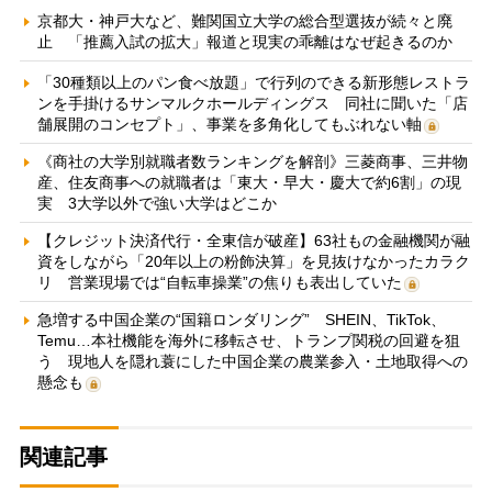
京都大・神戸大など、難関国立大学の総合型選抜が続々と廃
止 「推薦入試の拡大」報道と現実の乖離はなぜ起きるのか
「30種類以上のパン食べ放題」で行列のできる新形態レストラ
ンを手掛けるサンマルクホールディングス 同社に聞いた「店
舗展開のコンセプト」、事業を多角化してもぶれない軸
《商社の大学別就職者数ランキングを解剖》三菱商事、三井物
産、住友商事への就職者は「東大・早大・慶大で約6割」の現
実 3大学以外で強い大学はどこか
【クレジット決済代行・全東信が破産】63社もの金融機関が融
資をしながら「20年以上の粉飾決算」を見抜けなかったカラク
リ 営業現場では“自転車操業”の焦りも表出していた
急増する中国企業の“国籍ロンダリング” SHEIN、TikTok、
Temu…本社機能を海外に移転させ、トランプ関税の回避を狙
う 現地人を隠れ蓑にした中国企業の農業参入・土地取得への
懸念も
関連記事