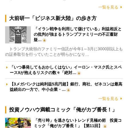
一覧を見る
大前研一「ビジネス新大陸」の歩き方
「イラン戦争を利用して儲けている」利益相反と
の批判が強まるトランプファミリーの不正蓄財
疑…
トランプ大統領のファミリー信託が今年1～3月に3000回以上も
の証券取引を行っていたことが明らかになり…
「いつ暴発してもおかしくはない」イーロン・マスク氏とスペ
ースXが抱えるリスクの数々「絶対…
【3メガバンクは純利益5兆円超】銀行、商社、ゼネコンは最高
益続出の一方で、中小企業・…
一覧を見る
投資ノウハウ満載コミック「俺がカブ番長！」
「売り時」を逃さないトレンド見極め術 投資コ
ミック「俺がカブ番長！」【第11回】