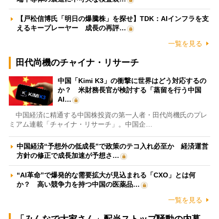
【戸松信博氏「明日の爆騰株」を探せ】TDK：AIインフラを支
えるキープレーヤー 成長の再評…
一覧を見る
田代尚機のチャイナ・リサーチ
中国「Kimi K3」の衝撃に世界はどう対応するの
か？ 米財務長官が検討する「蒸留を行う中国
AI…
中国経済に精通する中国株投資の第一人者・田代尚機氏のプレ
ミアム連載「チャイナ・リサーチ」。中国企…
中国経済“予想外の低成長”で政策のテコ入れ必至か 経済運営
方針の修正で成長加速が予想さ…
“AI革命”で爆発的な需要拡大が見込まれる「CXO」とは何
か？ 高い競争力を持つ中国の医薬品…
一覧を見る
「みんなで大家さん」配当ストップ騒動の内幕