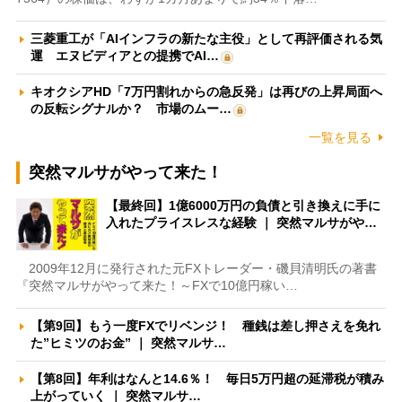
三菱重工が「AIインフラの新たな主役」として再評価される気
運 エヌビディアとの提携でAI…
キオクシアHD「7万円割れからの急反発」は再びの上昇局面へ
の反転シグナルか？ 市場のムー…
一覧を見る
突然マルサがやって来た！
【最終回】1億6000万円の負債と引き換えに手に
入れたプライスレスな経験 ｜ 突然マルサがや…
2009年12月に発行された元FXトレーダー・磯貝清明氏の著書
『突然マルサがやって来た！～FXで10億円稼い…
【第9回】もう一度FXでリベンジ！ 種銭は差し押さえを免れ
た”ヒミツのお金” ｜ 突然マルサ…
【第8回】年利はなんと14.6％！ 毎日5万円超の延滞税が積み
上がっていく ｜ 突然マルサ…