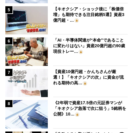
【キオクシア・ショック後に「株価倍
5
増」も期待できる注目銘柄5選】資産3
億円超・…
「AI・半導体関連が“本命”であること
6
に変わりはない」資産20億円超の90歳
現役トレー…
【資産10億円超・かんちさんが厳
7
選！】「キオクシアの次」に資金が流
れる期待の高…
《2年弱で資産17.5倍の元証券マンが
8
「キオクシア急落で次に狙う」5銘柄を
公開》10…