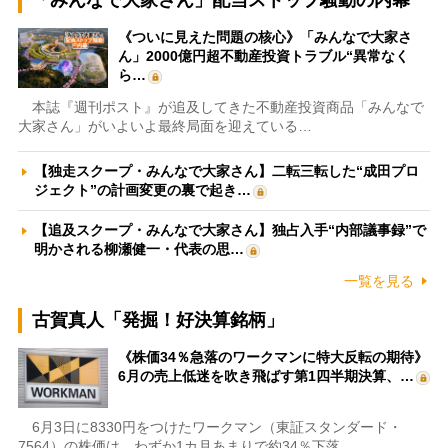
《ついに見えた問題の核心》「みんなで大家さ
ん」2000億円超不動産投資トラブル“異常なく
ら…
本誌『週刊ポスト』が追及してきた不動産投資商品「みんなで
大家さん」がいよいよ最終局面を迎えている…
【独走スクープ・みんなで大家さん】二転三転した“成田プロ
ジェクト”の計画変更の裏で起き…
【追及スクープ・みんなで大家さん】独占入手“内部議事録”で
明かされる柳瀬健一・代表の思…
一覧を見る
古賀真人「発掘！好決算銘柄」
《株価34％急落のワークマンに特大反転の期待》
6月の売上低迷を吹き飛ばす第1四半期決算、…
6月3日に8330円をつけたワークマン（東証スタンダード・
7564）の株価は、わずか1カ月あまりで約34％下落…