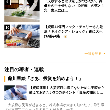
「失敗すると取り返しがつかない」葬
9
儀社の手を借りない「DIY葬」の落とし
穴 素人には…
【資産11億円マック・チェリーさん厳
10
選「キオクシア・ショック」後に大化
け期待4銘…
一覧を見る
注目の著者・連載
藤川里絵「さあ、投資を始めよう！」
【資産運用】大災害時に慌てないために平時から
備えておきたい3つのポイント「資産の棚卸し…
大規模な災害が起きると、株式市場が大きく動いたり、取引環
境が不安定になったりすることがある。一方…