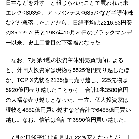
日本などを外す」と報じられたことで買われた東
エレク<8035>、アドバンテス<6857>など半導体株
などが急落したことから、日経平均は2216.63円安
の35909.70円と1987年10月20日のブラックマンデ
ー以来、史上二番目の下落幅となった。
なお、7月第4週の投資主体別売買動向による
と、外国人投資家は現物を5525億円売り越したほ
か、TOPIX先物を2135億円売り越し、225先物は
5920億円売り越したことから、合計1兆3580億円
の大幅な売り越しとなった。一方、個人投資家は
現物を4882億円買い越すなど合計で6485億円買い
越し。なお、信託は合計で3590億円買い越した。
7月の日経平均は前月比1.22％安となったが、上