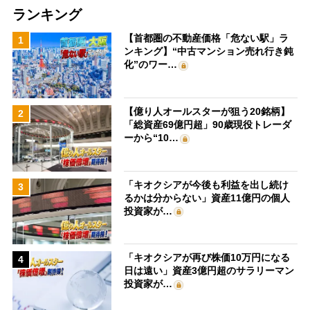
ランキング
【首都圏の不動産価格「危ない駅」ラ
1
ンキング】“中古マンション売れ行き鈍
化”のワー…
【億り人オールスターが狙う20銘柄】
2
「総資産69億円超」90歳現役トレーダ
ーから“10…
「キオクシアが今後も利益を出し続け
3
るかは分からない」資産11億円の個人
投資家が…
「キオクシアが再び株価10万円になる
4
日は遠い」資産3億円超のサラリーマン
投資家が…