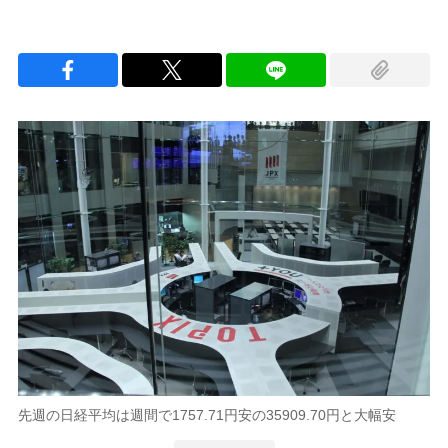
先週の日経平均は週間で1757.71円安の35909.70円と大幅安