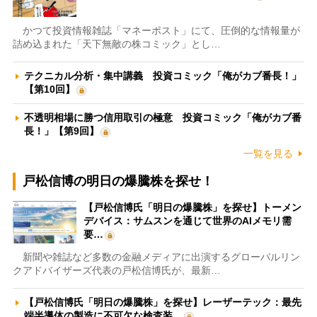
かつて投資情報雑誌「マネーポスト」にて、圧倒的な情報量が
詰め込まれた「天下無敵の株コミック」とし…
テクニカル分析・集中講義 投資コミック「俺がカブ番長！」
【第10回】
不透明相場に勝つ信用取引の極意 投資コミック「俺がカブ番
長！」【第9回】
一覧を見る
戸松信博の明日の爆騰株を探せ！
【戸松信博氏「明日の爆騰株」を探せ】トーメン
デバイス：サムスンを通じて世界のAIメモリ需
要…
新聞や雑誌など多数の金融メディアに出演するグローバルリン
クアドバイザーズ代表の戸松信博氏が、最新…
【戸松信博氏「明日の爆騰株」を探せ】レーザーテック：最先
端半導体の製造に不可欠な検査装…