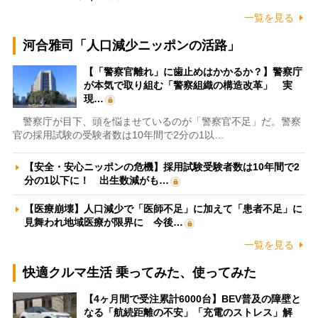
一覧を見る
河合雅司「人口減少ニッポンの活路」
【「警察官離れ」に歯止めはかかるか？】警察庁
が本気で取り組む「警察組織の構造改革」 実
現…
警察庁が目下、頭を悩ませているのが「警察官不足」だ。警察
官の採用試験の受験者数は10年間で2分の1以…
【安全・安心ニッポンの危機】採用試験受験者数は10年間で2
分の1以下に！ 出生数減がも…
【医療崩壊】人口減少で「医師不足」に加えて「患者不足」に
見舞われ地域医療が限界に 今後…
一覧を見る
快適クルマ生活 乗ってみた、使ってみた
【4ヶ月間で受注累計6000台】BEV普及の障壁と
なる「航続距離の不安」「充電のストレス」解