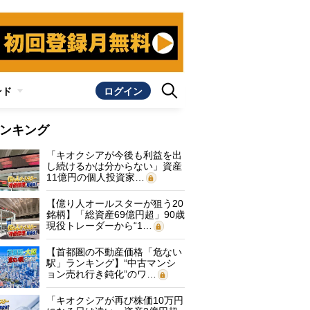
ンド
ログイン
ンキング
「キオクシアが今後も利益を出
し続けるかは分からない」資産
11億円の個人投資家…
【億り人オールスターが狙う20
銘柄】「総資産69億円超」90歳
現役トレーダーから“1…
【首都圏の不動産価格「危ない
駅」ランキング】“中古マンシ
ョン売れ行き鈍化”のワ…
「キオクシアが再び株価10万円