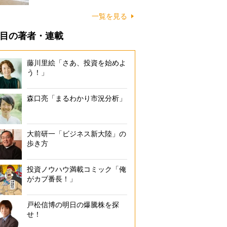
に…
一覧を見る
目の著者・連載
藤川里絵「さあ、投資を始めよ
う！」
森口亮「まるわかり市況分析」
大前研一「ビジネス新大陸」の
歩き方
投資ノウハウ満載コミック「俺
がカブ番長！」
戸松信博の明日の爆騰株を探
せ！