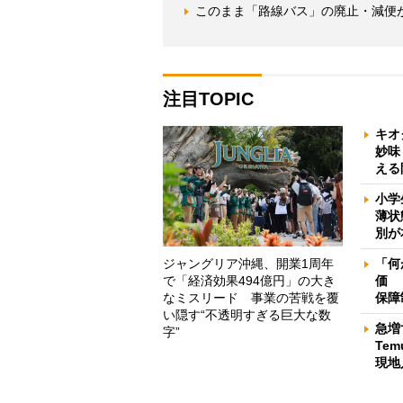
このまま「路線バス」の廃止・減便が
注目TOPIC
キオ
妙味
える
小学
薄状
別が
ジャングリア沖縄、開業1周年
「何
で「経済効果494億円」の大き
価 
なミスリード 事業の苦戦を覆
保障
い隠す“不透明すぎる巨大な数
急増
字”
Te
現地