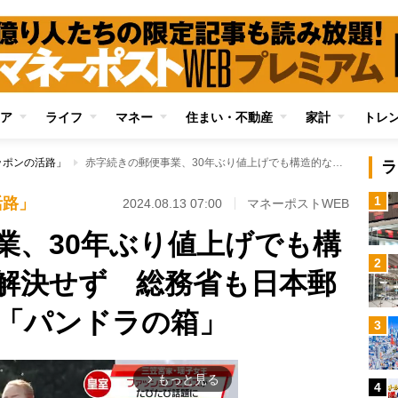
ア
ライフ
マネー
住まい・不動産
家計
トレ
ッポンの活路」
赤字続きの郵便事業、30年ぶり値上げでも構造的な経営課題は解決せず 総務省も日本郵便も開けられない「パンドラの箱」
ラ
1
活路」
2024.08.13 07:00
マネーポストWEB
業、30年ぶり値上げでも構
2
解決せず 総務省も日本郵
「パンドラの箱」
3
もっと見る
arrow_forward_ios
4