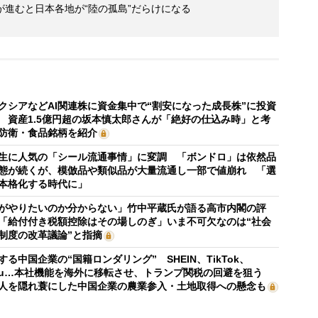
進むと日本各地が“陸の孤島”だらけになる
クシアなどAI関連株に資金集中で“割安になった成長株”に投資
 資産1.5億円超の坂本慎太郎さんが「絶好の仕込み時」と考
防衛・食品銘柄を紹介
生に人気の「シール流通事情」に変調 「ボンドロ」は依然品
態が続くが、模倣品や類似品が大量流通し一部で値崩れ 「選
本格化する時代に」
がやりたいのか分からない」竹中平蔵氏が語る高市内閣の評
「給付付き税額控除はその場しのぎ」いま不可欠なのは“社会
制度の改革議論”と指摘
する中国企業の“国籍ロンダリング” SHEIN、TikTok、
mu…本社機能を海外に移転させ、トランプ関税の回避を狙う
人を隠れ蓑にした中国企業の農業参入・土地取得への懸念も