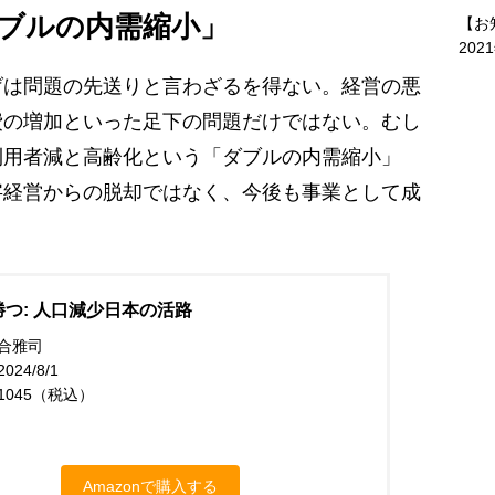
ブルの内需縮小」
【お
202
は問題の先送りと言わざるを得ない。経営の悪
費の増加といった足下の問題だけではない。むし
利用者減と高齢化という「ダブルの内需縮小」
字経営からの脱却ではなく、今後も事業として成
つ: 人口減少日本の活路
合雅司
24/8/1
1045（税込）
Amazonで購入する