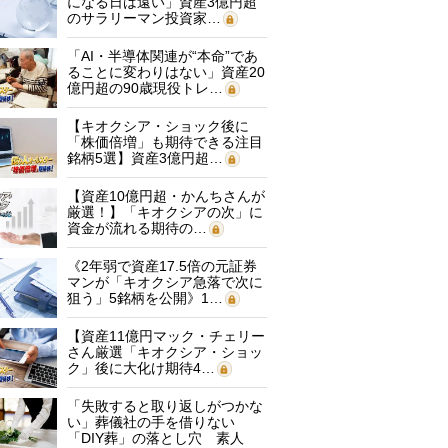
になる日は遠い」資産3億円超
のサラリーマン投資家…
「AI・半導体関連が“本命”であ
ることに変わりはない」資産20
億円超の90歳現役トレ…
【キオクシア・ショック後に
「株価倍増」も期待できる注目
銘柄5選】資産3億円超…
【資産10億円超・かんちさんが
厳選！】「キオクシアの次」に
資金が流れる期待の…
《2年弱で資産17.5倍の元証券
マンが「キオクシア急落で次に
狙う」5銘柄を公開》1…
【資産11億円マック・チェリー
さん厳選「キオクシア・ショッ
ク」後に大化け期待4…
「失敗すると取り返しがつかな
い」葬儀社の手を借りない
「DIY葬」の落とし穴 素人