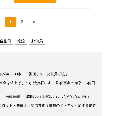
1
2
合雅司
物流
郵便局
トが約6800本 「郵便ポストの利用状況」
料金を値上げしても“焼け石に水” 郵便事業の赤字896億円
も「自動運転」も問題の根本解決にはつながらない理由
イロット・整備士・空港業務従業員のすべてが不足する綱渡