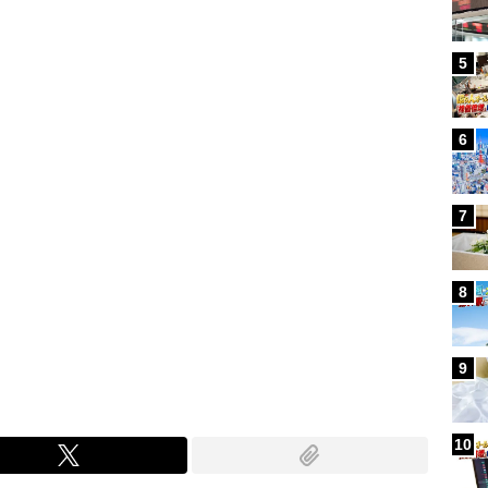
Loaded
:
96.70%
/
5
6
7
8
9
10