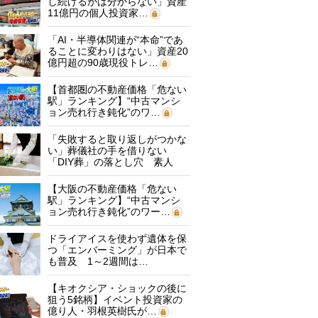
し続けるかは分からない」資産
11億円の個人投資家…
「AI・半導体関連が“本命”であ
ることに変わりはない」資産20
億円超の90歳現役トレ…
【首都圏の不動産価格「危ない
駅」ランキング】“中古マンシ
ョン売れ行き鈍化”のワ…
「失敗すると取り返しがつかな
い」葬儀社の手を借りない
「DIY葬」の落とし穴 素人
に…
【大阪の不動産価格「危ない
駅」ランキング】“中古マンシ
ョン売れ行き鈍化”のワー…
ドライアイスを使わず遺体を保
つ「エンバーミング」が日本で
も普及 1～2週間は…
【キオクシア・ショックの後に
狙う5銘柄】イベント投資家の
億り人・羽根英樹氏が…