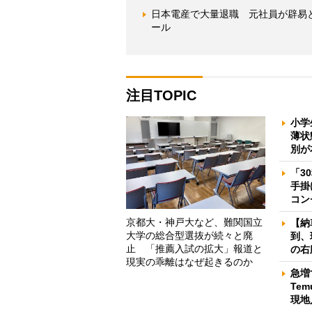
日本電産で大量退職 元社員が辟易と
ール
注目TOPIC
小学
薄状
別が
「3
手掛
コン
京都大・神戸大など、難関国立
【納
大学の総合型選抜が続々と廃
到、
止 「推薦入試の拡大」報道と
の右
現実の乖離はなぜ起きるのか
急増
Te
現地