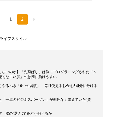
1
2
ライフスタイル
しないのか】「先延ばし」は脳にプログラミングされた「ク
能的な古い脳」の怠惰に負けやすい
ぐやるべき「9つの習慣」 毎月使えるお金を5週分に分ける
た「一流のビジネスパーソン」が例外なく備えていた“資
 脳の“選ぶ力”をどう鍛えるか