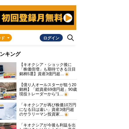
ンド
ログイン
ンキング
【キオクシア・ショック後に
「株価倍増」も期待できる注目
銘柄5選】資産3億円超…
【億り人オールスターが狙う20
銘柄】「総資産69億円超」90歳
現役トレーダーから“1…
「キオクシアが再び株価10万円
になる日は遠い」資産3億円超
のサラリーマン投資家…
「キオクシアが今後も利益を出