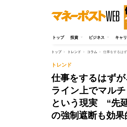
トップ
投資
ビジネス
キャリ
トップ
トレンド
コラム
トレンド
仕事をするはずが
ライン上でマルチ
という現実 “先延
の強制遮断も効果