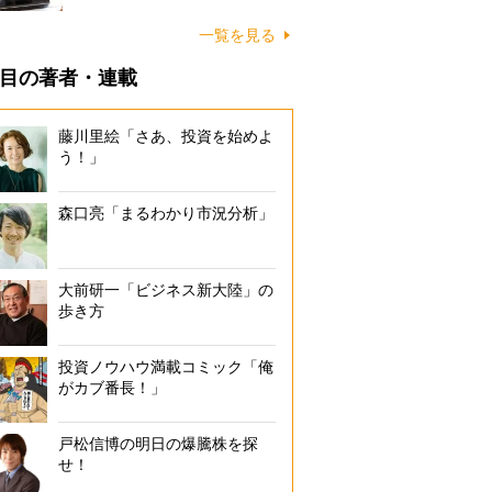
一覧を見る
目の著者・連載
藤川里絵「さあ、投資を始めよ
う！」
森口亮「まるわかり市況分析」
大前研一「ビジネス新大陸」の
歩き方
投資ノウハウ満載コミック「俺
がカブ番長！」
戸松信博の明日の爆騰株を探
せ！