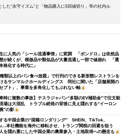
した“永守イズム”と「物品購入に5回値切り」等の社内ル
生に人気の「シール流通事情」に変調 「ボンドロ」は依然品
態が続くが、模倣品や類似品が大量流通し一部で値崩れ 「選
本格化する時代に」
0種類以上のパン食べ放題」で行列のできる新形態レストランを
けるサンマルクホールディングス 同社に聞いた「店舗展開の
セプト」、事業を多角化してもぶれない軸
車時に複数の事故】テスラジャパン“多額のEV補助金”で注文殺
現場は大混乱 トラブル続発の背後に見え隠れする“イーロン
腕”の影
する中国企業の“国籍ロンダリング” SHEIN、TikTok、
mu…本社機能を海外に移転させ、トランプ関税の回避を狙う
人を隠れ蓑にした中国企業の農業参入・土地取得への懸念も