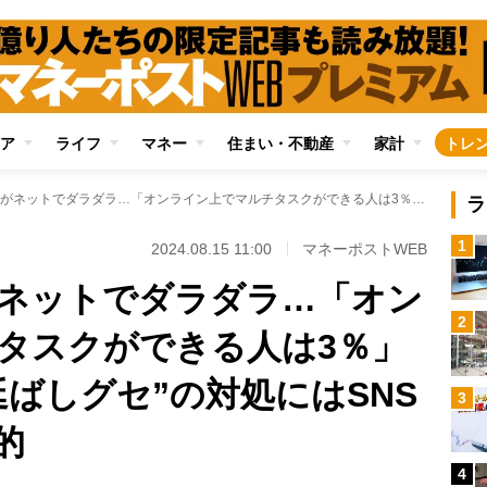
ア
ライフ
マネー
住まい・不動産
家計
トレ
仕事をするはずがネットでダラダラ…「オンライン上でマルチタスクができる人は3％」という現実 “先延ばしグセ”の対処にはSNSの強制遮断も効果的
ラ
1
2024.08.15 11:00
マネーポストWEB
ネットでダラダラ…「オン
2
タスクができる人は3％」
ばしグセ”の対処にはSNS
3
的
4