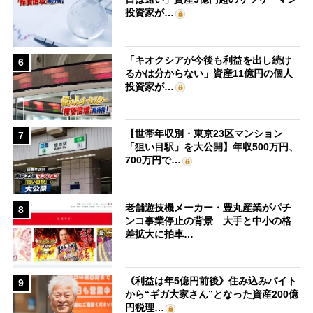
投資家が…
「キオクシアが今後も利益を出し続け
6
るかは分からない」資産11億円の個人
投資家が…
【世帯年収別・東京23区マンション
7
「狙い目駅」を大公開】年収500万円、
700万円で…
老舗遊技機メーカー・豊丸産業がパチ
8
ンコ事業停止の背景 大手と中小の格
差拡大に拍車…
《利益は年5億円前後》住み込みバイト
9
から“ギガ大家さん”となった資産200億
円税理…