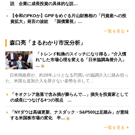
説 企業に成長投資の具体的な説…
【令和のPKOか】GPIFをめぐる片山財務相の「円資産への投
資拡大」発言の波紋 「国債重視」…
一覧を見る
森口亮「まるわかり市況分析」
「トレンド転換のスイッチになり得る」“介入慣
れ”した市場心理を変える「日米協調為替介入」
…
日米両政府が、約28年ぶりとなる円買いの協調介入に踏み切っ
た。米国も追加介入を辞さない姿勢を示して…
「キオクシア急落で含み損が膨らんで…」損失を投資家として
の成長につなげる4つの視点 …
「NYダウは高値更新、ナスダック・S&P500は足踏み」が意味
する米国株市場の変化 半…
一覧を見る