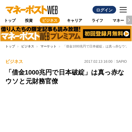
ログイン
トップ
投資
ビジネス
キャリア
ライフ
マネー
トップ
ビジネス
マーケット
「借金1000兆円で日本破綻」は真っ赤なウソ
ビジネス
2017.02.13 16:00
SAPIO
「借金1000兆円で日本破綻」は真っ赤な
ウソと元財務官僚
Loaded
:
100.00%
/
Unmute