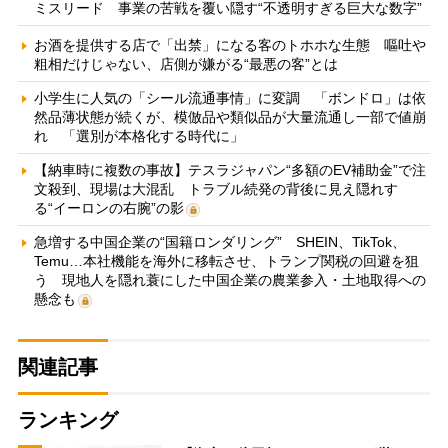
ミスリード 事業の苦戦を覆い隠す“不透明すぎる巨大な数字”
お酒を提供する店で「出禁」になる客のトホホな生態 嘔吐や
粗相だけじゃない、店側が嫌がる“最悪の客”とは
小学生に人気の「シール流通事情」に変調 「ボンドロ」は依
然品薄状態が続くが、模倣品や類似品が大量流通し一部で値崩
れ 「選別が本格化する時代に」
【納車時に複数の事故】テスラジャパン“多額のEV補助金”で注
文殺到、現場は大混乱 トラブル続発の背後に見え隠れす
る“イーロンの右腕”の影
急増する中国企業の“国籍ロンダリング” SHEIN、TikTok、
Temu…本社機能を海外に移転させ、トランプ関税の回避を狙
う 現地人を隠れ蓑にした中国企業の農業参入・土地取得への
懸念も
関連記事
ランキング