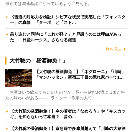
最近では減速基調になっているように見える。…
《雪道の対応力を検証》シビアな状況で実感した「フォレスタ
ー」の真価 「ターボ」と「スト…
乗り込むと同時に「これが軽？」と戸惑うのには理由があっ
た 「日産ルークス」さらなる躍進…
一覧を見る
大竹聡の「昼酒御免！」
【大竹聡の昼酒御免！】「ネグローニ」「山崎」
「マンハッタン」新宿三丁目の隠れ家バーで1…
お酒はいつ飲んでもいいものだが、昼から飲むお酒にはまた格
別の味わいがある――。ライター・作家の大竹…
【大竹聡の昼酒御免！】今の若者は「なめろう」や「キヌカツ
ギ」を知らないって本当？ 昔の…
【大竹聡の昼酒御免！】京急線で多摩川越えて「川崎の大衆酒