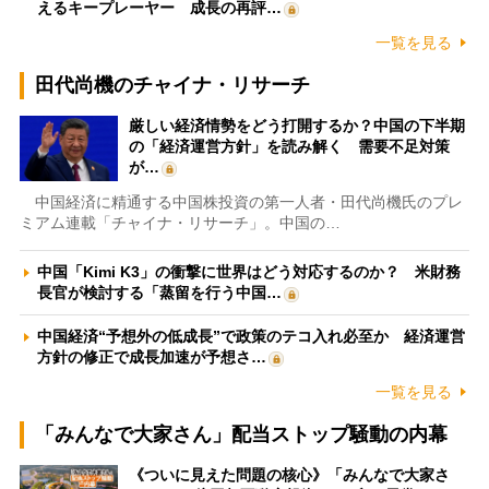
えるキープレーヤー 成長の再評…
一覧を見る
田代尚機のチャイナ・リサーチ
厳しい経済情勢をどう打開するか？中国の下半期
の「経済運営方針」を読み解く 需要不足対策
が…
中国経済に精通する中国株投資の第一人者・田代尚機氏のプレ
ミアム連載「チャイナ・リサーチ」。中国の…
中国「Kimi K3」の衝撃に世界はどう対応するのか？ 米財務
長官が検討する「蒸留を行う中国…
中国経済“予想外の低成長”で政策のテコ入れ必至か 経済運営
方針の修正で成長加速が予想さ…
一覧を見る
「みんなで大家さん」配当ストップ騒動の内幕
《ついに見えた問題の核心》「みんなで大家さ