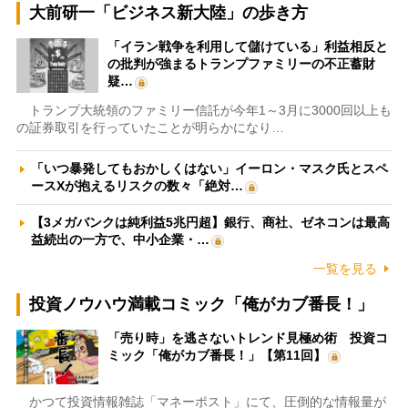
大前研一「ビジネス新大陸」の歩き方
「イラン戦争を利用して儲けている」利益相反と
の批判が強まるトランプファミリーの不正蓄財
疑…
トランプ大統領のファミリー信託が今年1～3月に3000回以上も
の証券取引を行っていたことが明らかになり…
「いつ暴発してもおかしくはない」イーロン・マスク氏とスペ
ースXが抱えるリスクの数々「絶対…
【3メガバンクは純利益5兆円超】銀行、商社、ゼネコンは最高
益続出の一方で、中小企業・…
一覧を見る
投資ノウハウ満載コミック「俺がカブ番長！」
「売り時」を逃さないトレンド見極め術 投資コ
ミック「俺がカブ番長！」【第11回】
かつて投資情報雑誌「マネーポスト」にて、圧倒的な情報量が