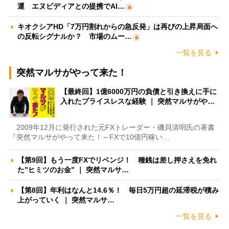
運 エヌビディアとの提携でAI…
キオクシアHD「7万円割れからの急反発」は再びの上昇局面へ
の反転シグナルか？ 市場のムー…
一覧を見る
突然マルサがやって来た！
【最終回】1億6000万円の負債と引き換えに手に
入れたプライスレスな経験 ｜ 突然マルサがや…
2009年12月に発行された元FXトレーダー・磯貝清明氏の著書
『突然マルサがやって来た！～FXで10億円稼い…
【第9回】もう一度FXでリベンジ！ 種銭は差し押さえを免れ
た”ヒミツのお金” ｜ 突然マルサ…
【第8回】年利はなんと14.6％！ 毎日5万円超の延滞税が積み
上がっていく ｜ 突然マルサ…
一覧を見る