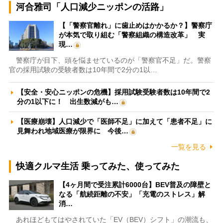
河合雅司「人口減少ニッポンの活路」
【「警察官離れ」に歯止めはかかるか？】警察庁
が本気で取り組む「警察組織の構造改革」 実
現…
警察庁が目下、頭を悩ませているのが「警察官不足」だ。警察
官の採用試験の受験者数は10年間で2分の1以…
【安全・安心ニッポンの危機】採用試験受験者数は10年間で2
分の1以下に！ 出生数減がも…
【医療崩壊】人口減少で「医師不足」に加えて「患者不足」に
見舞われ地域医療が限界に 今後…
一覧を見る
快適クルマ生活 乗ってみた、使ってみた
【4ヶ月間で受注累計6000台】BEV普及の障壁と
なる「航続距離の不安」「充電のストレス」解
消…
あれほどもてはやされていた「EV（BEV）シフト」の潮流も、