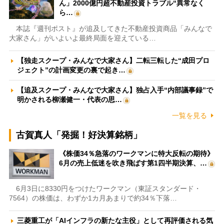
ん」2000億円超不動産投資トラブル“異常なく
ら…
本誌『週刊ポスト』が追及してきた不動産投資商品「みんなで
大家さん」がいよいよ最終局面を迎えている…
【独走スクープ・みんなで大家さん】二転三転した“成田プロ
ジェクト”の計画変更の裏で起き…
【追及スクープ・みんなで大家さん】独占入手“内部議事録”で
明かされる柳瀬健一・代表の思…
一覧を見る
古賀真人「発掘！好決算銘柄」
《株価34％急落のワークマンに特大反転の期待》
6月の売上低迷を吹き飛ばす第1四半期決算、…
6月3日に8330円をつけたワークマン（東証スタンダード・
7564）の株価は、わずか1カ月あまりで約34％下落…
三菱重工が「AIインフラの新たな主役」として再評価される気