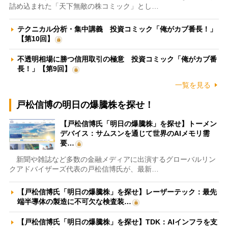
詰め込まれた「天下無敵の株コミック」とし…
テクニカル分析・集中講義 投資コミック「俺がカブ番長！」
【第10回】
不透明相場に勝つ信用取引の極意 投資コミック「俺がカブ番
長！」【第9回】
一覧を見る
戸松信博の明日の爆騰株を探せ！
【戸松信博氏「明日の爆騰株」を探せ】トーメン
デバイス：サムスンを通じて世界のAIメモリ需
要…
新聞や雑誌など多数の金融メディアに出演するグローバルリン
クアドバイザーズ代表の戸松信博氏が、最新…
【戸松信博氏「明日の爆騰株」を探せ】レーザーテック：最先
端半導体の製造に不可欠な検査装…
【戸松信博氏「明日の爆騰株」を探せ】TDK：AIインフラを支