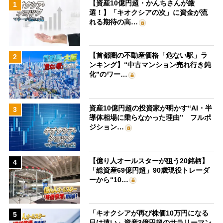
【資産10億円超・かんちさんが厳
1
選！】「キオクシアの次」に資金が流
れる期待の高…
【首都圏の不動産価格「危ない駅」ラ
2
ンキング】“中古マンション売れ行き鈍
化”のワー…
資産10億円超の投資家が明かす“AI・半
3
導体相場に乗らなかった理由” フルポ
ジション…
【億り人オールスターが狙う20銘柄】
4
「総資産69億円超」90歳現役トレーダ
ーから“10…
「キオクシアが再び株価10万円になる
5
日は遠い」資産3億円超のサラリーマン