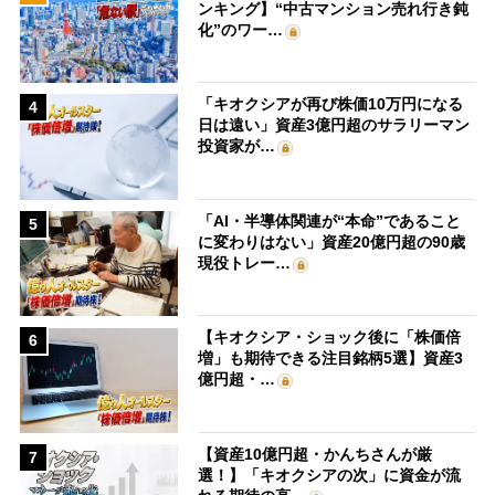
ンキング】“中古マンション売れ行き鈍
化”のワー…
「キオクシアが再び株価10万円になる
4
日は遠い」資産3億円超のサラリーマン
投資家が…
「AI・半導体関連が“本命”であること
5
に変わりはない」資産20億円超の90歳
現役トレー…
【キオクシア・ショック後に「株価倍
6
増」も期待できる注目銘柄5選】資産3
億円超・…
【資産10億円超・かんちさんが厳
7
選！】「キオクシアの次」に資金が流