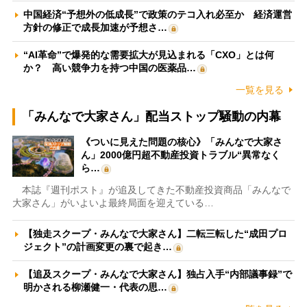
中国経済“予想外の低成長”で政策のテコ入れ必至か 経済運営
方針の修正で成長加速が予想さ…
“AI革命”で爆発的な需要拡大が見込まれる「CXO」とは何
か？ 高い競争力を持つ中国の医薬品…
一覧を見る
「みんなで大家さん」配当ストップ騒動の内幕
《ついに見えた問題の核心》「みんなで大家さ
ん」2000億円超不動産投資トラブル“異常なく
ら…
本誌『週刊ポスト』が追及してきた不動産投資商品「みんなで
大家さん」がいよいよ最終局面を迎えている…
【独走スクープ・みんなで大家さん】二転三転した“成田プロ
ジェクト”の計画変更の裏で起き…
【追及スクープ・みんなで大家さん】独占入手“内部議事録”で
明かされる柳瀬健一・代表の思…