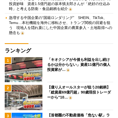
投資妙味 資産1.5億円超の坂本慎太郎さんが「絶好の仕込み
時」と考える防衛・食品銘柄を紹介
急増する中国企業の“国籍ロンダリング” SHEIN、TikTok、
Temu…本社機能を海外に移転させ、トランプ関税の回避を狙
う 現地人を隠れ蓑にした中国企業の農業参入・土地取得への
懸念も
ランキング
「キオクシアが今後も利益を出し続け
1
るかは分からない」資産11億円の個人
投資家が…
【億り人オールスターが狙う20銘柄】
2
「総資産69億円超」90歳現役トレーダ
ーから“10…
【首都圏の不動産価格「危ない駅」ラ
3