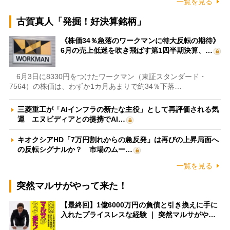
一覧を見る
古賀真人「発掘！好決算銘柄」
《株価34％急落のワークマンに特大反転の期待》
6月の売上低迷を吹き飛ばす第1四半期決算、…
6月3日に8330円をつけたワークマン（東証スタンダード・
7564）の株価は、わずか1カ月あまりで約34％下落…
三菱重工が「AIインフラの新たな主役」として再評価される気
運 エヌビディアとの提携でAI…
キオクシアHD「7万円割れからの急反発」は再びの上昇局面へ
の反転シグナルか？ 市場のムー…
一覧を見る
突然マルサがやって来た！
【最終回】1億6000万円の負債と引き換えに手に
入れたプライスレスな経験 ｜ 突然マルサがや…