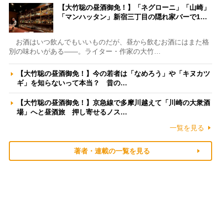
【大竹聡の昼酒御免！】「ネグローニ」「山崎」
「マンハッタン」新宿三丁目の隠れ家バーで1…
お酒はいつ飲んでもいいものだが、昼から飲むお酒にはまた格
別の味わいがある――。ライター・作家の大竹…
【大竹聡の昼酒御免！】今の若者は「なめろう」や「キヌカツ
ギ」を知らないって本当？ 昔の…
【大竹聡の昼酒御免！】京急線で多摩川越えて「川崎の大衆酒
場」へと昼酒旅 押し寄せるノス…
一覧を見る
著者・連載の一覧を見る