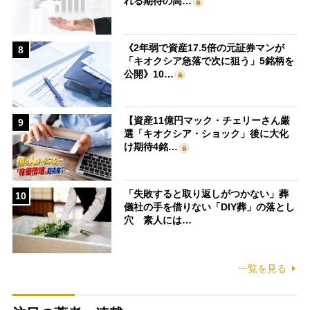
れる期待の高…
《2年弱で資産17.5倍の元証券マンが
8
「キオクシア急落で次に狙う」5銘柄を
公開》10…
【資産11億円マック・チェリーさん厳
9
選「キオクシア・ショック」後に大化
け期待4銘…
「失敗すると取り返しがつかない」葬
10
儀社の手を借りない「DIY葬」の落とし
穴 素人には…
一覧を見る