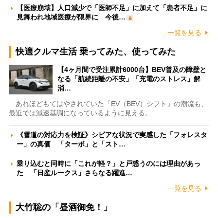
【医療崩壊】人口減少で「医師不足」に加えて「患者不足」に
見舞われ地域医療が限界に 今後…
一覧を見る
快適クルマ生活 乗ってみた、使ってみた
【4ヶ月間で受注累計6000台】BEV普及の障壁と
なる「航続距離の不安」「充電のストレス」解
消…
あれほどもてはやされていた「EV（BEV）シフト」の潮流も、
最近では減速基調になっているように見える。…
《雪道の対応力を検証》シビアな状況で実感した「フォレスタ
ー」の真価 「ターボ」と「スト…
乗り込むと同時に「これが軽？」と戸惑うのには理由があっ
た 「日産ルークス」さらなる躍進…
一覧を見る
大竹聡の「昼酒御免！」