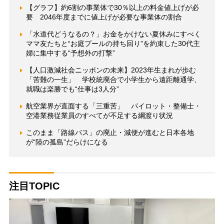
【グラフ】約6割の事業体で30％以上の料金値上げが必
要 2046年度までに値上げが必要な事業体の割合
「水道代どうなるの？」お金をかけない夏休みにすべく
ママ友たちと“お庭プールの持ち回り”を約束した30代主
婦に集中する“予想外の打撃”
【人口激減社会ニッポンの未来】2023年生まれが歩む
「苦難の一生」 学校統廃合で小学生から遠距離通学、
就職は楽勝でも“仕事は3人分”
航空業界が直面する「三重苦」 パイロット・整備士・
空港業務従業員のすべてが不足する綱渡り状況
このまま「路線バス」の廃止・減便が進むと日本各地
が“陸の孤島”だらけになる
注目TOPIC