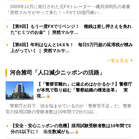
2009年12月に発行された元FXトレーダー・磯貝清明氏の著書
『突然マルサがやって来た！～FXで10億円稼い…
【第9回】もう一度FXでリベンジ！ 種銭は差し押さえを免れ
た”ヒミツのお金” ｜ 突然マルサ…
【第8回】年利はなんと14.6％！ 毎日5万円超の延滞税が積み
上がっていく ｜ 突然マルサ…
一覧を見る
河合雅司「人口減少ニッポンの活路」
【「警察官離れ」に歯止めはかかるか？】警察庁
が本気で取り組む「警察組織の構造改革」 実
現…
警察庁が目下、頭を悩ませているのが「警察官不足」だ。警察
官の採用試験の受験者数は10年間で2分の1以…
【安全・安心ニッポンの危機】採用試験受験者数は10年間で2
分の1以下に！ 出生数減がも…