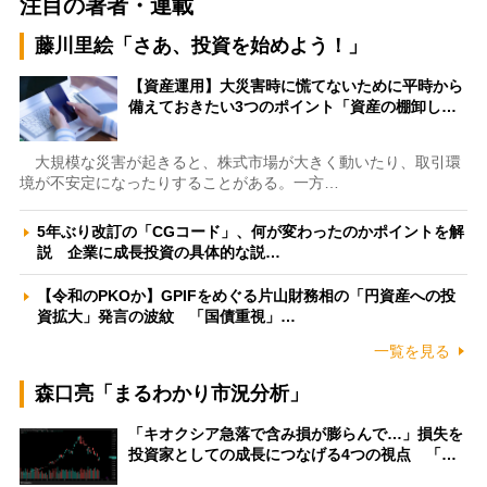
注目の著者・連載
藤川里絵「さあ、投資を始めよう！」
【資産運用】大災害時に慌てないために平時から
備えておきたい3つのポイント「資産の棚卸し…
大規模な災害が起きると、株式市場が大きく動いたり、取引環
境が不安定になったりすることがある。一方…
5年ぶり改訂の「CGコード」、何が変わったのかポイントを解
説 企業に成長投資の具体的な説…
【令和のPKOか】GPIFをめぐる片山財務相の「円資産への投
資拡大」発言の波紋 「国債重視」…
一覧を見る
森口亮「まるわかり市況分析」
「キオクシア急落で含み損が膨らんで…」損失を
投資家としての成長につなげる4つの視点 「…