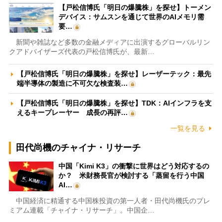
【戸松信博氏「明日の爆騰株」を探せ】トーメン
デバイス：サムスンを通じて世界のAIメモリ需
要…
新聞や雑誌など多数の金融メディアに出演するグローバルリン
クアドバイザーズ代表の戸松信博氏が、最新…
【戸松信博氏「明日の爆騰株」を探せ】レーザーテック：最先
端半導体の製造に不可欠な検査装…
【戸松信博氏「明日の爆騰株」を探せ】TDK：AIインフラを支
えるキープレーヤー 成長の再評…
一覧を見る
田代尚機のチャイナ・リサーチ
中国「Kimi K3」の衝撃に世界はどう対応するの
か？ 米財務長官が検討する「蒸留を行う中国
AI…
中国経済に精通する中国株投資の第一人者・田代尚機氏のプレ
ミアム連載「チャイナ・リサーチ」。中国企…