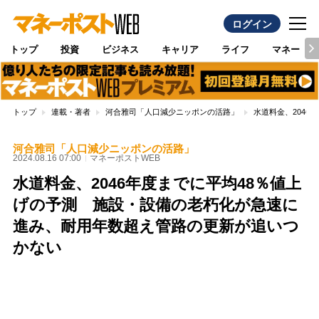
ログイン
トップ
投資
ビジネス
キャリア
ライフ
マネー
トップ
連載・著者
河合雅司「人口減少ニッポンの活路」
水道料金、204
河合雅司「人口減少ニッポンの活路」
2024.08.16 07:00
マネーポストWEB
水道料金、2046年度までに平均48％値上
げの予測 施設・設備の老朽化が急速に
進み、耐用年数超え管路の更新が追いつ
かない
Loaded
:
100.00%
/
Unmute