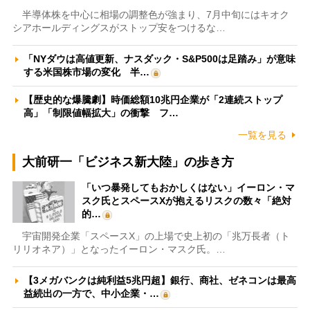
半導体株を中心に相場の調整色が強まり、7月中旬にはキオク
シアホールディングスがストップ安をつけるな…
「NYダウは高値更新、ナスダック・S&P500は足踏み」が意味
する米国株市場の変化 半…
【歴史的な爆騰劇】時価総額10兆円企業が「2連続ストップ
高」「制限値幅拡大」の衝撃 フ…
一覧を見る
大前研一「ビジネス新大陸」の歩き方
「いつ暴発してもおかしくはない」イーロン・マ
スク氏とスペースXが抱えるリスクの数々「絶対
的…
宇宙開発企業「スペースX」の上場で史上初の「兆万長者（ト
リリオネア）」となったイーロン・マスク氏。…
【3メガバンクは純利益5兆円超】銀行、商社、ゼネコンは最高
益続出の一方で、中小企業・…