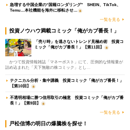
急増する中国企業の“国籍ロンダリング” SHEIN、TikTok、
Temu…本社機能を海外に移転させ…
一覧を見る
投資ノウハウ満載コミック「俺がカブ番長！」
「売り時」を逃さないトレンド見極め術 投資コ
ミック「俺がカブ番長！」【第11回】
かつて投資情報雑誌「マネーポスト」にて、圧倒的な情報量が
詰め込まれた「天下無敵の株コミック」とし…
テクニカル分析・集中講義 投資コミック「俺がカブ番長！」
【第10回】
不透明相場に勝つ信用取引の極意 投資コミック「俺がカブ番
長！」【第9回】
一覧を見る
戸松信博の明日の爆騰株を探せ！