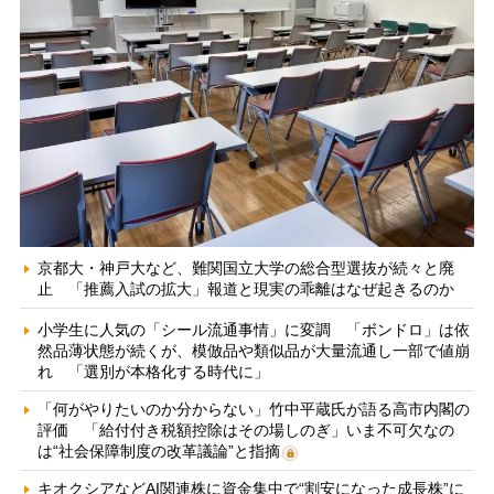
京都大・神戸大など、難関国立大学の総合型選抜が続々と廃
止 「推薦入試の拡大」報道と現実の乖離はなぜ起きるのか
小学生に人気の「シール流通事情」に変調 「ボンドロ」は依
然品薄状態が続くが、模倣品や類似品が大量流通し一部で値崩
れ 「選別が本格化する時代に」
「何がやりたいのか分からない」竹中平蔵氏が語る高市内閣の
評価 「給付付き税額控除はその場しのぎ」いま不可欠なの
は“社会保障制度の改革議論”と指摘
キオクシアなどAI関連株に資金集中で“割安になった成長株”に