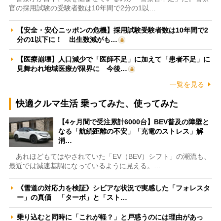
官の採用試験の受験者数は10年間で2分の1以…
【安全・安心ニッポンの危機】採用試験受験者数は10年間で2
分の1以下に！ 出生数減がも…
【医療崩壊】人口減少で「医師不足」に加えて「患者不足」に
見舞われ地域医療が限界に 今後…
一覧を見る
快適クルマ生活 乗ってみた、使ってみた
【4ヶ月間で受注累計6000台】BEV普及の障壁と
なる「航続距離の不安」「充電のストレス」解
消…
あれほどもてはやされていた「EV（BEV）シフト」の潮流も、
最近では減速基調になっているように見える。…
《雪道の対応力を検証》シビアな状況で実感した「フォレスタ
ー」の真価 「ターボ」と「スト…
乗り込むと同時に「これが軽？」と戸惑うのには理由があっ