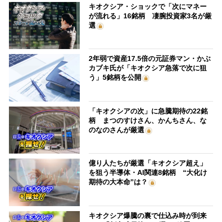
キオクシア・ショックで「次にマネー
が流れる」16銘柄 凄腕投資家3名が厳
選
2年弱で資産17.5倍の元証券マン・かぶ
カブキ氏が「キオクシア急落で次に狙
う」5銘柄を公開
「キオクシアの次」に急騰期待の22銘
柄 まつのすけさん、かんちさん、な
のなのさんが厳選
億り人たちが厳選「キオクシア超え」
を狙う半導体・AI関連8銘柄 “大化け
期待の大本命”は？
キオクシア爆騰の裏で仕込み時が到来