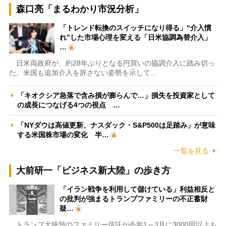
森口亮「まるわかり市況分析」
「トレンド転換のスイッチになり得る」“介入慣
れ”した市場心理を変える「日米協調為替介入」
…
日米両政府が、約28年ぶりとなる円買いの協調介入に踏み切っ
た。米国も追加介入を辞さない姿勢を示して…
「キオクシア急落で含み損が膨らんで…」損失を投資家として
の成長につなげる4つの視点 …
「NYダウは高値更新、ナスダック・S&P500は足踏み」が意味
する米国株市場の変化 半…
一覧を見る
大前研一「ビジネス新大陸」の歩き方
「イラン戦争を利用して儲けている」利益相反と
の批判が強まるトランプファミリーの不正蓄財
疑…
トランプ大統領のファミリー信託が今年1～3月に3000回以上も