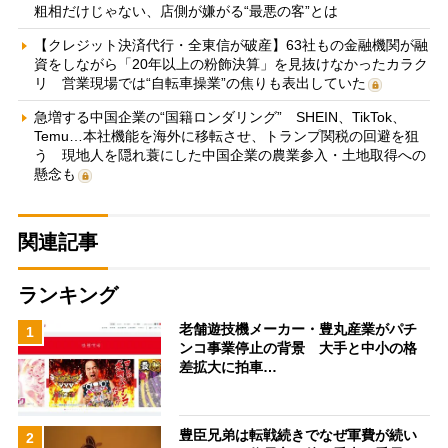
粗相だけじゃない、店側が嫌がる“最悪の客”とは
【クレジット決済代行・全東信が破産】63社もの金融機関が融
資をしながら「20年以上の粉飾決算」を見抜けなかったカラク
リ 営業現場では“自転車操業”の焦りも表出していた
急増する中国企業の“国籍ロンダリング” SHEIN、TikTok、
Temu…本社機能を海外に移転させ、トランプ関税の回避を狙
う 現地人を隠れ蓑にした中国企業の農業参入・土地取得への
懸念も
関連記事
ランキング
老舗遊技機メーカー・豊丸産業がパチ
1
ンコ事業停止の背景 大手と中小の格
差拡大に拍車…
豊臣兄弟は転戦続きでなぜ軍費が続い
2