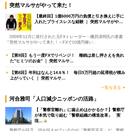
突然マルサがやって来た！
【最終回】1億6000万円の負債と引き換えに手に
入れたプライスレスな経験 ｜ 突然マルサがや…
2009年12月に発行された元FXトレーダー・磯貝清明氏の著書
『突然マルサがやって来た！～FXで10億円稼い…
【第9回】もう一度FXでリベンジ！ 種銭は差し押さえを免れ
た”ヒミツのお金” ｜ 突然マルサ…
【第8回】年利はなんと14.6％！ 毎日5万円超の延滞税が積み
上がっていく ｜ 突然マルサ…
一覧を見る
河合雅司「人口減少ニッポンの活路」
【「警察官離れ」に歯止めはかかるか？】警察庁
が本気で取り組む「警察組織の構造改革」 実
現…
警察庁が目下、頭を悩ませているのが「警察官不足」だ。警察