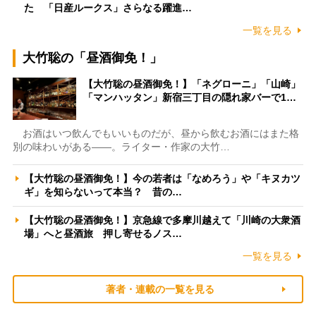
た 「日産ルークス」さらなる躍進…
一覧を見る
大竹聡の「昼酒御免！」
【大竹聡の昼酒御免！】「ネグローニ」「山崎」
「マンハッタン」新宿三丁目の隠れ家バーで1…
お酒はいつ飲んでもいいものだが、昼から飲むお酒にはまた格
別の味わいがある――。ライター・作家の大竹…
【大竹聡の昼酒御免！】今の若者は「なめろう」や「キヌカツ
ギ」を知らないって本当？ 昔の…
【大竹聡の昼酒御免！】京急線で多摩川越えて「川崎の大衆酒
場」へと昼酒旅 押し寄せるノス…
一覧を見る
著者・連載の一覧を見る