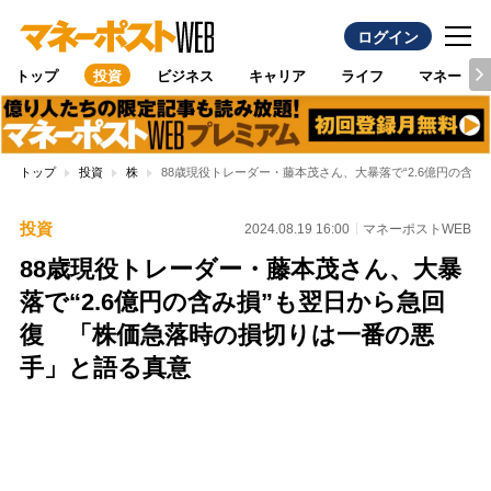
ログイン
トップ
投資
ビジネス
キャリア
ライフ
マネー
トップ
投資
株
88歳現役トレーダー・藤本茂さん、大暴落で“2.6億円の含
投資
2024.08.19 16:00
マネーポストWEB
88歳現役トレーダー・藤本茂さん、大暴
落で“2.6億円の含み損”も翌日から急回
復 「株価急落時の損切りは一番の悪
手」と語る真意
Loaded
:
100.00%
/
Unmute