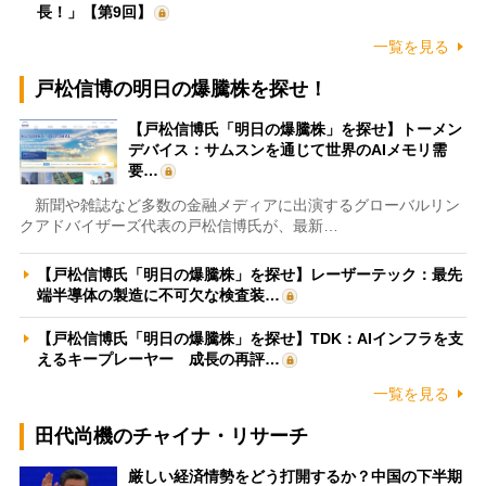
長！」【第9回】
一覧を見る
戸松信博の明日の爆騰株を探せ！
【戸松信博氏「明日の爆騰株」を探せ】トーメン
デバイス：サムスンを通じて世界のAIメモリ需
要…
新聞や雑誌など多数の金融メディアに出演するグローバルリン
クアドバイザーズ代表の戸松信博氏が、最新…
【戸松信博氏「明日の爆騰株」を探せ】レーザーテック：最先
端半導体の製造に不可欠な検査装…
【戸松信博氏「明日の爆騰株」を探せ】TDK：AIインフラを支
えるキープレーヤー 成長の再評…
一覧を見る
田代尚機のチャイナ・リサーチ
厳しい経済情勢をどう打開するか？中国の下半期