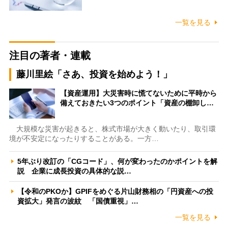
一覧を見る
注目の著者・連載
藤川里絵「さあ、投資を始めよう！」
【資産運用】大災害時に慌てないために平時から
備えておきたい3つのポイント「資産の棚卸し…
大規模な災害が起きると、株式市場が大きく動いたり、取引環
境が不安定になったりすることがある。一方…
5年ぶり改訂の「CGコード」、何が変わったのかポイントを解
説 企業に成長投資の具体的な説…
【令和のPKOか】GPIFをめぐる片山財務相の「円資産への投
資拡大」発言の波紋 「国債重視」…
一覧を見る