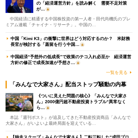
の「経済運営方針」を読み解く 需要不足対策
が…
中国経済に精通する中国株投資の第一人者・田代尚機氏のプレ
ミアム連載「チャイナ・リサーチ」。中国の…
中国「Kimi K3」の衝撃に世界はどう対応するのか？ 米財務
長官が検討する「蒸留を行う中国…
中国経済“予想外の低成長”で政策のテコ入れ必至か 経済運営
方針の修正で成長加速が予想さ…
一覧を見る
「みんなで大家さん」配当ストップ騒動の内幕
《ついに見えた問題の核心》「みんなで大家さ
ん」2000億円超不動産投資トラブル“異常なく
ら…
本誌『週刊ポスト』が追及してきた不動産投資商品「みんなで
大家さん」がいよいよ最終局面を迎えている…
【独走スクープ・みんなで大家さん】二転三転した“成田プロ