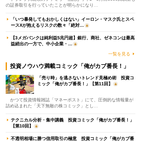
の証券取引を行っていたことが明らかになり…
「いつ暴発してもおかしくはない」イーロン・マスク氏とスペ
ースXが抱えるリスクの数々「絶対…
【3メガバンクは純利益5兆円超】銀行、商社、ゼネコンは最高
益続出の一方で、中小企業・…
一覧を見る
投資ノウハウ満載コミック「俺がカブ番長！」
「売り時」を逃さないトレンド見極め術 投資コ
ミック「俺がカブ番長！」【第11回】
かつて投資情報雑誌「マネーポスト」にて、圧倒的な情報量が
詰め込まれた「天下無敵の株コミック」とし…
テクニカル分析・集中講義 投資コミック「俺がカブ番長！」
【第10回】
不透明相場に勝つ信用取引の極意 投資コミック「俺がカブ番