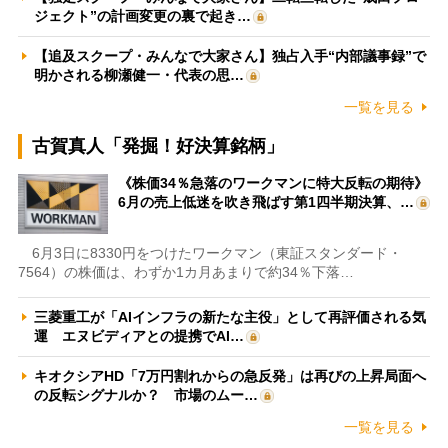
ジェクト”の計画変更の裏で起き…
【追及スクープ・みんなで大家さん】独占入手“内部議事録”で
明かされる柳瀬健一・代表の思…
一覧を見る
古賀真人「発掘！好決算銘柄」
《株価34％急落のワークマンに特大反転の期待》
6月の売上低迷を吹き飛ばす第1四半期決算、…
6月3日に8330円をつけたワークマン（東証スタンダード・
7564）の株価は、わずか1カ月あまりで約34％下落…
三菱重工が「AIインフラの新たな主役」として再評価される気
運 エヌビディアとの提携でAI…
キオクシアHD「7万円割れからの急反発」は再びの上昇局面へ
の反転シグナルか？ 市場のムー…
一覧を見る