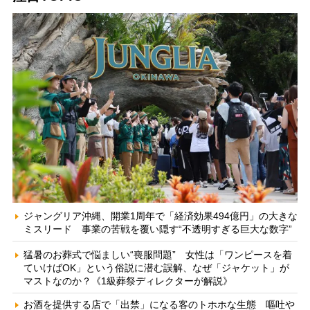
ジャングリア沖縄、開業1周年で「経済効果494億円」の大きな
ミスリード 事業の苦戦を覆い隠す“不透明すぎる巨大な数字”
猛暑のお葬式で悩ましい“喪服問題” 女性は「ワンピースを着
ていけばOK」という俗説に潜む誤解、なぜ「ジャケット」が
マストなのか？《1級葬祭ディレクターが解説》
お酒を提供する店で「出禁」になる客のトホホな生態 嘔吐や