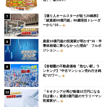
【億り人オールスターが狙う20銘柄】
7
「総資産69億円超」90歳現役トレーダ
ーから“10…
資産10億円超の投資家が明かす“AI・半
8
導体相場に乗らなかった理由” フルポ
ジション…
【首都圏の不動産価格「危ない駅」ラ
9
ンキング】“中古マンション売れ行き鈍
化”のワー…
「キオクシアが再び株価10万円になる
10
日は遠い」資産3億円超のサラリーマン
投資家が…