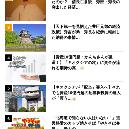
たのか？ 信長亡き後、秀吉・秀長の
突出した経済…
【天下統一を見据えた豊臣兄弟の経済
3
政策】秀吉が弟・秀長を紀伊に転封し
た納得の事情…
【資産10億円超・かんちさんが厳
4
選！】「キオクシアの次」に資金が流
れる期待の高…
【キオクシアが「配当」導入へ】それ
5
でも資産10億円超の配当株投資の達人
が「買う…
「北海道で知らない人はいない！」道
6
民熱愛のカップ焼きそば「やきそば弁
当」、最大の…