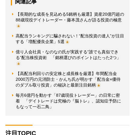
関連記事
【長期的な成長を見込める5銘柄も厳選】資産20億円超の
88歳現役デイトレーダー・藤本茂さんが語る投資の極意
高配当ランキングに騙されない！“配当投資の達人”が注目
する「増配優良企業」5選
億り人会社員・なのなの氏が実践する“誰でも真似でき
る”配当株投資術 「銘柄選びのポイントはたった2つ」
【高配当利回りの安定株と成長株を厳選】年間配当金
2000万円の元消防士・かんち氏が明かす「配当金×優待
のダブル取り投資」の秘訣と最新注目銘柄
毎月6億円を動かす「87歳現役トレーダー」の日常に密
着 「デイトレードは究極の『脳トレ』、認知症予防に
もなって一石二鳥」
注目TOPIC