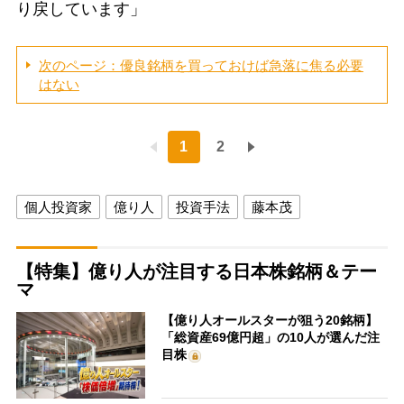
り戻しています」
次のページ：優良銘柄を買っておけば急落に焦る必要
はない
1
2
個人投資家
億り人
投資手法
藤本茂
【特集】億り人が注目する日本株銘柄＆テー
マ
【億り人オールスターが狙う20銘柄】
「総資産69億円超」の10人が選んだ注
目株