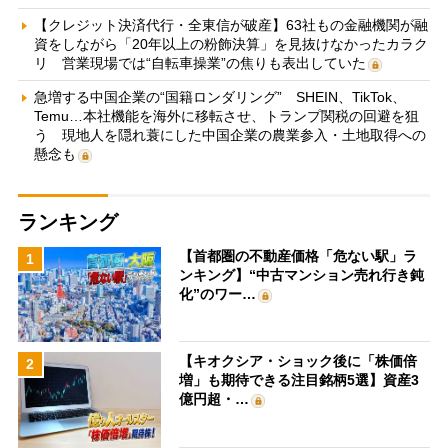
【クレジット決済代行・全東信が破産】63社もの金融機関が融
資をしながら「20年以上の粉飾決算」を見抜けなかったカラク
リ 営業現場では“自転車操業”の焦りも表出していた
急増する中国企業の“国籍ロンダリング” SHEIN、TikTok、
Temu…本社機能を海外に移転させ、トランプ関税の回避を狙
う 現地人を隠れ蓑にした中国企業の農業参入・土地取得への
懸念も
ランキング
【首都圏の不動産価格「危ない駅」ラ
1
ンキング】“中古マンション売れ行き鈍
化”のワー…
【キオクシア・ショック後に「株価倍
2
増」も期待できる注目銘柄5選】資産3
億円超・…