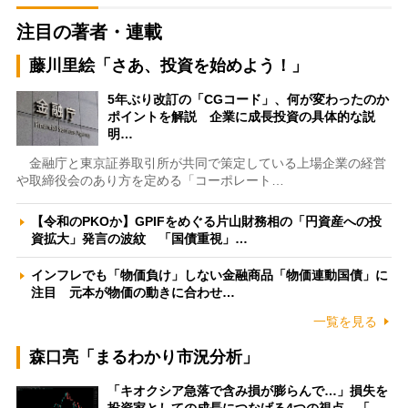
注目の著者・連載
藤川里絵「さあ、投資を始めよう！」
5年ぶり改訂の「CGコード」、何が変わったのか
ポイントを解説 企業に成長投資の具体的な説
明…
金融庁と東京証券取引所が共同で策定している上場企業の経営
や取締役会のあり方を定める「コーポレート…
【令和のPKOか】GPIFをめぐる片山財務相の「円資産への投
資拡大」発言の波紋 「国債重視」…
インフレでも「物価負け」しない金融商品「物価連動国債」に
注目 元本が物価の動きに合わせ…
一覧を見る
森口亮「まるわかり市況分析」
「キオクシア急落で含み損が膨らんで…」損失を