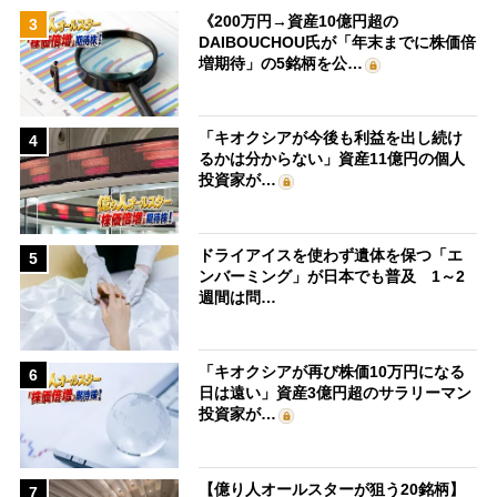
《200万円→資産10億円超の
3
DAIBOUCHOU氏が「年末までに株価倍
増期待」の5銘柄を公…
「キオクシアが今後も利益を出し続け
4
るかは分からない」資産11億円の個人
投資家が…
ドライアイスを使わず遺体を保つ「エ
5
ンバーミング」が日本でも普及 1～2
週間は問…
「キオクシアが再び株価10万円になる
6
日は遠い」資産3億円超のサラリーマン
投資家が…
【億り人オールスターが狙う20銘柄】
7