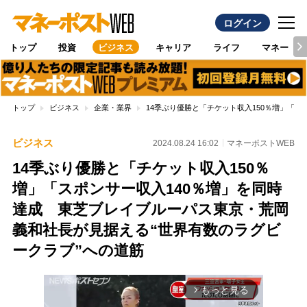
ログイン
トップ
投資
ビジネス
キャリア
ライフ
マネー
トップ
ビジネス
企業・業界
14季ぶり優勝と「チケット収入150％増」「
ビジネス
2024.08.24 16:02
マネーポストWEB
14季ぶり優勝と「チケット収入150％
増」「スポンサー収入140％増」を同時
達成 東芝ブレイブルーパス東京・荒岡
義和社長が見据える“世界有数のラグビ
ークラブ”への道筋
もっと見る
arrow_forward_ios