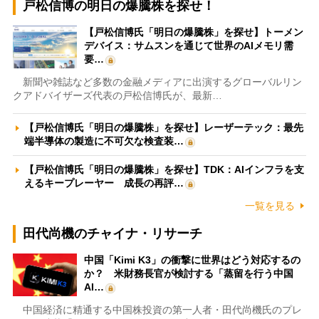
戸松信博の明日の爆騰株を探せ！
【戸松信博氏「明日の爆騰株」を探せ】トーメン
デバイス：サムスンを通じて世界のAIメモリ需
要…
新聞や雑誌など多数の金融メディアに出演するグローバルリン
クアドバイザーズ代表の戸松信博氏が、最新…
【戸松信博氏「明日の爆騰株」を探せ】レーザーテック：最先
端半導体の製造に不可欠な検査装…
【戸松信博氏「明日の爆騰株」を探せ】TDK：AIインフラを支
えるキープレーヤー 成長の再評…
一覧を見る
田代尚機のチャイナ・リサーチ
中国「Kimi K3」の衝撃に世界はどう対応するの
か？ 米財務長官が検討する「蒸留を行う中国
AI…
中国経済に精通する中国株投資の第一人者・田代尚機氏のプレ