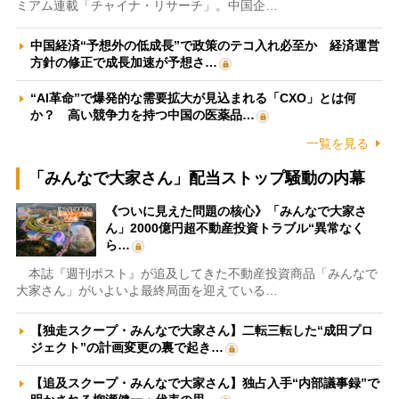
ミアム連載「チャイナ・リサーチ」。中国企…
中国経済“予想外の低成長”で政策のテコ入れ必至か 経済運営
方針の修正で成長加速が予想さ…
“AI革命”で爆発的な需要拡大が見込まれる「CXO」とは何
か？ 高い競争力を持つ中国の医薬品…
一覧を見る
「みんなで大家さん」配当ストップ騒動の内幕
《ついに見えた問題の核心》「みんなで大家さ
ん」2000億円超不動産投資トラブル“異常なく
ら…
本誌『週刊ポスト』が追及してきた不動産投資商品「みんなで
大家さん」がいよいよ最終局面を迎えている…
【独走スクープ・みんなで大家さん】二転三転した“成田プロ
ジェクト”の計画変更の裏で起き…
【追及スクープ・みんなで大家さん】独占入手“内部議事録”で