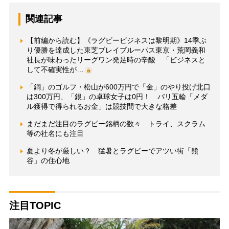
関連記事
【前編から読む】《ラグビービジネスは黎明期》14季ぶ
り優勝を達成した東芝ブレイブルーパス東京・荒岡義和
社長が味わったリーグワン発足時の辛酸 「ビジネスと
して不確実性が…
「銅」のゴルフ・松山が600万円で「金」のやり投げ北口
は300万円、「銀」の卓球女子は0円！ パリ五輪「メダ
ル獲得で得られるお金」は競技間で大きな格差
まだまだ注目のラグビー銘柄の数々 トライ、スクラム
等の社名にも注目
夏より冬が厳しい？ 猛暑とラグビーでアツい街「熊
谷」の住心地
注目TOPIC