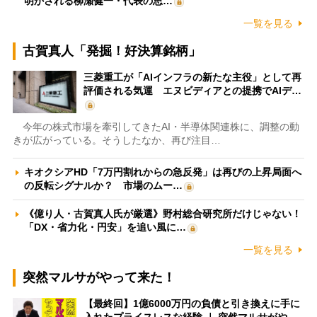
明かされる柳瀬健一・代表の思…
一覧を見る
古賀真人「発掘！好決算銘柄」
三菱重工が「AIインフラの新たな主役」として再
評価される気運 エヌビディアとの提携でAIデ…
今年の株式市場を牽引してきたAI・半導体関連株に、調整の動
きが広がっている。そうしたなか、再び注目…
キオクシアHD「7万円割れからの急反発」は再びの上昇局面へ
の反転シグナルか？ 市場のムー…
《億り人・古賀真人氏が厳選》野村総合研究所だけじゃない！
「DX・省力化・円安」を追い風に…
一覧を見る
突然マルサがやって来た！
【最終回】1億6000万円の負債と引き換えに手に