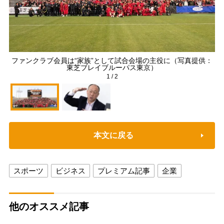
ファンクラブ会員は“家族”として試合会場の主役に（写真提供：
日
東芝ブレイブルーパス東京）
1
/
2
本文に戻る
スポーツ
ビジネス
プレミアム記事
企業
他のオススメ記事