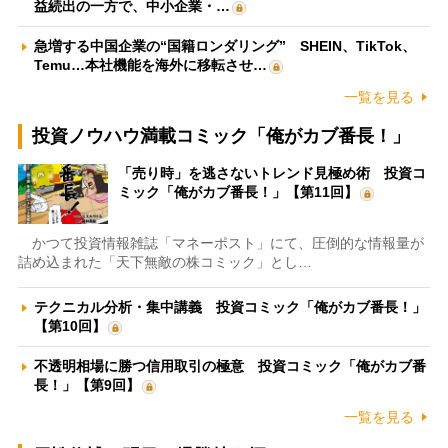
益続出の一方で、中小企業・…
急増する中国企業の“国籍ロンダリング” SHEIN、TikTok、
Temu…本社機能を海外に移転させ…
一覧を見る
投資ノウハウ満載コミック「俺がカブ番長！」
「売り時」を逃さないトレンド見極め術 投資コ
ミック「俺がカブ番長！」【第11回】
かつて投資情報雑誌「マネーポスト」にて、圧倒的な情報量が
詰め込まれた「天下無敵の株コミック」とし…
テクニカル分析・集中講義 投資コミック「俺がカブ番長！」
【第10回】
不透明相場に勝つ信用取引の極意 投資コミック「俺がカブ番
長！」【第9回】
一覧を見る