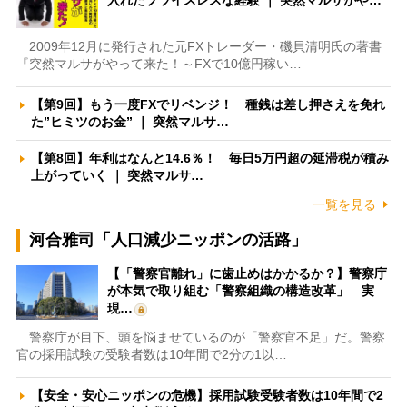
入れたプライスレスな経験 ｜ 突然マルサがや…
2009年12月に発行された元FXトレーダー・磯貝清明氏の著書
『突然マルサがやって来た！～FXで10億円稼い…
【第9回】もう一度FXでリベンジ！ 種銭は差し押さえを免れ
た”ヒミツのお金” ｜ 突然マルサ…
【第8回】年利はなんと14.6％！ 毎日5万円超の延滞税が積み
上がっていく ｜ 突然マルサ…
一覧を見る
河合雅司「人口減少ニッポンの活路」
【「警察官離れ」に歯止めはかかるか？】警察庁
が本気で取り組む「警察組織の構造改革」 実
現…
警察庁が目下、頭を悩ませているのが「警察官不足」だ。警察
官の採用試験の受験者数は10年間で2分の1以…
【安全・安心ニッポンの危機】採用試験受験者数は10年間で2