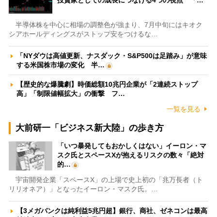
投資家としての成長につなげる4つの視点 「…
半導体株を中心に相場の調整色が強まり、7月中旬にはキオク
シアホールディングスがストップ安をつけるな…
「NYダウは高値更新、ナスダック・S&P500は足踏み」が意味
する米国株市場の変化 半…
【歴史的な爆騰劇】時価総額10兆円企業が「2連続ストップ
高」「制限値幅拡大」の衝撃 フ…
一覧を見る
大前研一「ビジネス新大陸」の歩き方
「いつ暴発してもおかしくはない」イーロン・マ
スク氏とスペースXが抱えるリスクの数々「絶対
的…
宇宙開発企業「スペースX」の上場で史上初の「兆万長者（ト
リリオネア）」となったイーロン・マスク氏。…
【3メガバンクは純利益5兆円超】銀行、商社、ゼネコンは最高