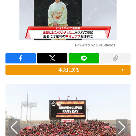
Powered by 
GliaStudios
Mute
本文に戻る