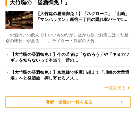
大竹聡の「昼酒御免！」
【大竹聡の昼酒御免！】「ネグローニ」「山崎」
「マンハッタン」新宿三丁目の隠れ家バーで1…
お酒はいつ飲んでもいいものだが、昼から飲むお酒にはまた格
別の味わいがある――。ライター・作家の大竹…
【大竹聡の昼酒御免！】今の若者は「なめろう」や「キヌカツ
ギ」を知らないって本当？ 昔の…
【大竹聡の昼酒御免！】京急線で多摩川越えて「川崎の大衆酒
場」へと昼酒旅 押し寄せるノス…
一覧を見る
著者・連載の一覧を見る