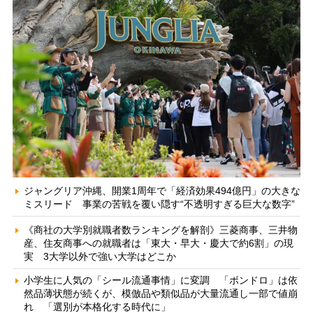
ジャングリア沖縄、開業1周年で「経済効果494億円」の大きな
ミスリード 事業の苦戦を覆い隠す“不透明すぎる巨大な数字”
《商社の大学別就職者数ランキングを解剖》三菱商事、三井物
産、住友商事への就職者は「東大・早大・慶大で約6割」の現
実 3大学以外で強い大学はどこか
小学生に人気の「シール流通事情」に変調 「ボンドロ」は依
然品薄状態が続くが、模倣品や類似品が大量流通し一部で値崩
れ 「選別が本格化する時代に」