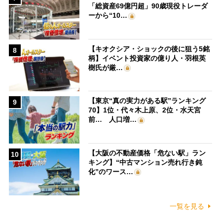
「総資産69億円超」90歳現役トレーダ
ーから“10…
【キオクシア・ショックの後に狙う5銘
8
柄】イベント投資家の億り人・羽根英
樹氏が厳…
【東京“真の実力がある駅”ランキング
9
70】1位・代々木上原、2位・水天宮
前… 人口増…
【大阪の不動産価格「危ない駅」ラン
10
キング】“中古マンション売れ行き鈍
化”のワース…
一覧を見る