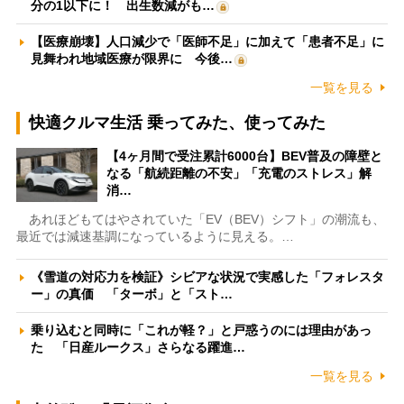
分の1以下に！ 出生数減がも…
【医療崩壊】人口減少で「医師不足」に加えて「患者不足」に
見舞われ地域医療が限界に 今後…
一覧を見る
快適クルマ生活 乗ってみた、使ってみた
【4ヶ月間で受注累計6000台】BEV普及の障壁と
なる「航続距離の不安」「充電のストレス」解
消…
あれほどもてはやされていた「EV（BEV）シフト」の潮流も、
最近では減速基調になっているように見える。…
《雪道の対応力を検証》シビアな状況で実感した「フォレスタ
ー」の真価 「ターボ」と「スト…
乗り込むと同時に「これが軽？」と戸惑うのには理由があっ
た 「日産ルークス」さらなる躍進…
一覧を見る