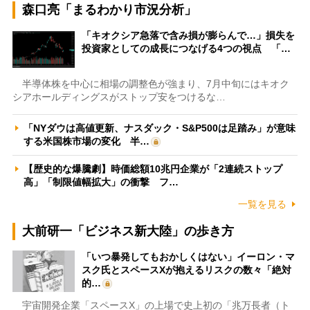
森口亮「まるわかり市況分析」
「キオクシア急落で含み損が膨らんで…」損失を
投資家としての成長につなげる4つの視点 「…
半導体株を中心に相場の調整色が強まり、7月中旬にはキオク
シアホールディングスがストップ安をつけるな…
「NYダウは高値更新、ナスダック・S&P500は足踏み」が意味
する米国株市場の変化 半…
【歴史的な爆騰劇】時価総額10兆円企業が「2連続ストップ
高」「制限値幅拡大」の衝撃 フ…
一覧を見る
大前研一「ビジネス新大陸」の歩き方
「いつ暴発してもおかしくはない」イーロン・マ
スク氏とスペースXが抱えるリスクの数々「絶対
的…
宇宙開発企業「スペースX」の上場で史上初の「兆万長者（ト