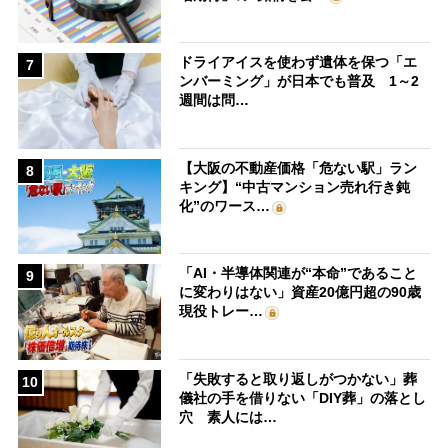
ドライアイスを使わず遺体を保つ「エ
7
ンバーミング」が日本でも普及 1～2
週間は問…
【大阪の不動産価格「危ない駅」ラン
8
キング】“中古マンション売れ行き鈍
化”のワース…
「AI・半導体関連が“本命”であること
9
に変わりはない」資産20億円超の90歳
現役トレー…
「失敗すると取り返しがつかない」葬
10
儀社の手を借りない「DIY葬」の落とし
穴 素人には…