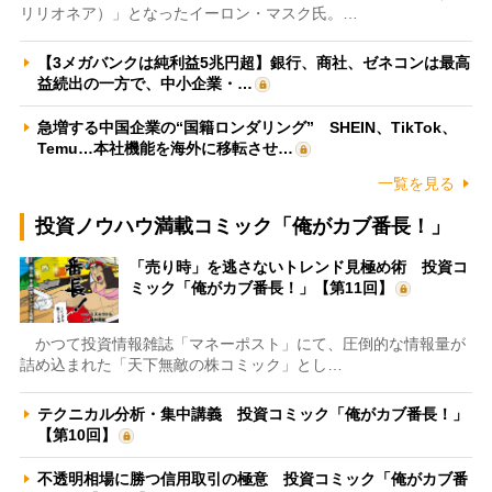
リリオネア）」となったイーロン・マスク氏。…
【3メガバンクは純利益5兆円超】銀行、商社、ゼネコンは最高
益続出の一方で、中小企業・…
急増する中国企業の“国籍ロンダリング” SHEIN、TikTok、
Temu…本社機能を海外に移転させ…
一覧を見る
投資ノウハウ満載コミック「俺がカブ番長！」
「売り時」を逃さないトレンド見極め術 投資コ
ミック「俺がカブ番長！」【第11回】
かつて投資情報雑誌「マネーポスト」にて、圧倒的な情報量が
詰め込まれた「天下無敵の株コミック」とし…
テクニカル分析・集中講義 投資コミック「俺がカブ番長！」
【第10回】
不透明相場に勝つ信用取引の極意 投資コミック「俺がカブ番