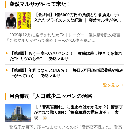
突然マルサがやって来た！
【最終回】1億6000万円の負債と引き換えに手に
入れたプライスレスな経験 ｜ 突然マルサがや…
2009年12月に発行された元FXトレーダー・磯貝清明氏の著書
『突然マルサがやって来た！～FXで10億円稼い…
【第9回】もう一度FXでリベンジ！ 種銭は差し押さえを免れ
た”ヒミツのお金” ｜ 突然マルサ…
【第8回】年利はなんと14.6％！ 毎日5万円超の延滞税が積み
上がっていく ｜ 突然マルサ…
一覧を見る
河合雅司「人口減少ニッポンの活路」
【「警察官離れ」に歯止めはかかるか？】警察庁
が本気で取り組む「警察組織の構造改革」 実
現…
警察庁が目下、頭を悩ませているのが「警察官不足」だ。警察