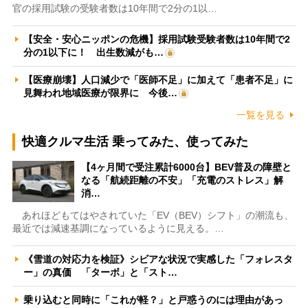
官の採用試験の受験者数は10年間で2分の1以…
【安全・安心ニッポンの危機】採用試験受験者数は10年間で2
分の1以下に！ 出生数減がも…
【医療崩壊】人口減少で「医師不足」に加えて「患者不足」に
見舞われ地域医療が限界に 今後…
一覧を見る
快適クルマ生活 乗ってみた、使ってみた
【4ヶ月間で受注累計6000台】BEV普及の障壁と
なる「航続距離の不安」「充電のストレス」解
消…
あれほどもてはやされていた「EV（BEV）シフト」の潮流も、
最近では減速基調になっているように見える。…
《雪道の対応力を検証》シビアな状況で実感した「フォレスタ
ー」の真価 「ターボ」と「スト…
乗り込むと同時に「これが軽？」と戸惑うのには理由があっ