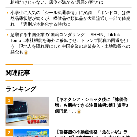
粗相だけじゃない、店側が嫌がる“最悪の客”とは
小学生に人気の「シール流通事情」に変調 「ボンドロ」は依
然品薄状態が続くが、模倣品や類似品が大量流通し一部で値崩
れ 「選別が本格化する時代に」
急増する中国企業の“国籍ロンダリング” SHEIN、TikTok、
Temu…本社機能を海外に移転させ、トランプ関税の回避を狙
う 現地人を隠れ蓑にした中国企業の農業参入・土地取得への
懸念も
関連記事
ランキング
【キオクシア・ショック後に「株価倍
1
増」も期待できる注目銘柄5選】資産3
億円超・…
【首都圏の不動産価格「危ない駅」ラ
2