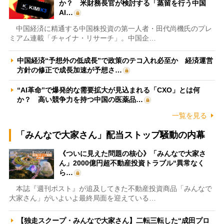
か？ 米財務長官が検討する「蒸留を行う中国
AI…
中国経済に精通する中国株投資の第一人者・田代尚機氏のプレ
ミアム連載「チャイナ・リサーチ」。中国企…
中国経済“予想外の低成長”で政策のテコ入れ必至か 経済運営
方針の修正で成長加速が予想さ…
“AI革命”で爆発的な需要拡大が見込まれる「CXO」とは何
か？ 高い競争力を持つ中国の医薬品…
一覧を見る
「みんなで大家さん」配当ストップ騒動の内幕
《ついに見えた問題の核心》「みんなで大家さ
ん」2000億円超不動産投資トラブル“異常なく
ら…
本誌『週刊ポスト』が追及してきた不動産投資商品「みんなで
大家さん」がいよいよ最終局面を迎えている…
【独走スクープ・みんなで大家さん】二転三転した“成田プロ