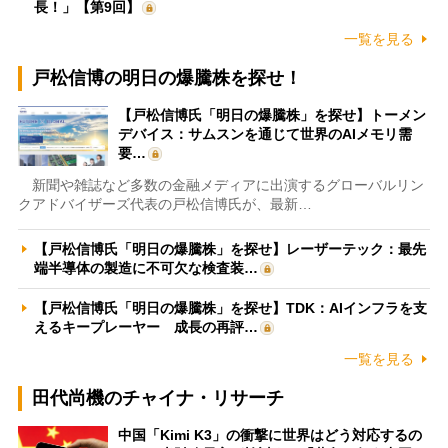
長！」【第9回】
一覧を見る
戸松信博の明日の爆騰株を探せ！
【戸松信博氏「明日の爆騰株」を探せ】トーメン
デバイス：サムスンを通じて世界のAIメモリ需
要…
新聞や雑誌など多数の金融メディアに出演するグローバルリン
クアドバイザーズ代表の戸松信博氏が、最新…
【戸松信博氏「明日の爆騰株」を探せ】レーザーテック：最先
端半導体の製造に不可欠な検査装…
【戸松信博氏「明日の爆騰株」を探せ】TDK：AIインフラを支
えるキープレーヤー 成長の再評…
一覧を見る
田代尚機のチャイナ・リサーチ
中国「Kimi K3」の衝撃に世界はどう対応するの