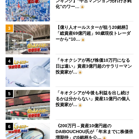
ンキング】“中古マンション売れ行き鈍
化”のワー…
【億り人オールスターが狙う20銘柄】
3
「総資産69億円超」90歳現役トレーダ
ーから“10…
「キオクシアが再び株価10万円になる
4
日は遠い」資産3億円超のサラリーマン
投資家が…
「キオクシアが今後も利益を出し続け
5
るかは分からない」資産11億円の個人
投資家が…
《200万円→資産10億円超の
6
DAIBOUCHOU氏が「年末までに株価倍
増期待」の5銘柄を公…