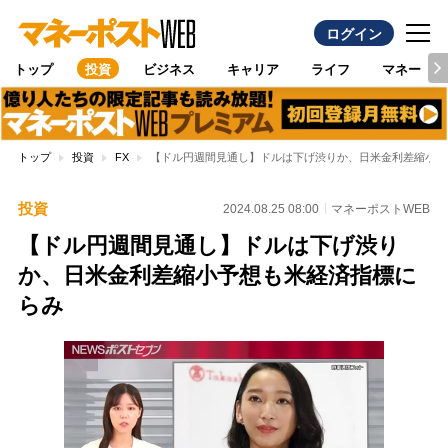
ログイン
トップ
投資
ビジネス
キャリア
ライフ
マネー
トップ
投資
FX
【ドル円週間見通し】ドルは下げ渋りか、日米金利差縮小予
投資
2024.08.25 08:00
マネーポストWEB
【ドル円週間見通し】ドルは下げ渋り
か、日米金利差縮小予想も米経済指標に
らみ