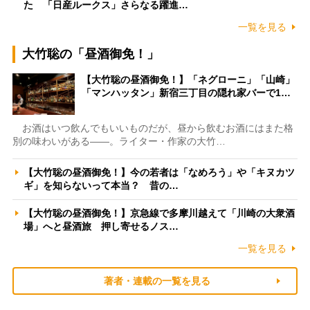
た 「日産ルークス」さらなる躍進…
一覧を見る
大竹聡の「昼酒御免！」
【大竹聡の昼酒御免！】「ネグローニ」「山崎」
「マンハッタン」新宿三丁目の隠れ家バーで1…
お酒はいつ飲んでもいいものだが、昼から飲むお酒にはまた格
別の味わいがある――。ライター・作家の大竹…
【大竹聡の昼酒御免！】今の若者は「なめろう」や「キヌカツ
ギ」を知らないって本当？ 昔の…
【大竹聡の昼酒御免！】京急線で多摩川越えて「川崎の大衆酒
場」へと昼酒旅 押し寄せるノス…
一覧を見る
著者・連載の一覧を見る