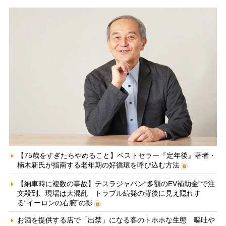
【75歳をすぎたらやめること】ベストセラー『定年後』著者・
楠木新氏が指南する老年期の好循環を呼び込む方法
【納車時に複数の事故】テスラジャパン“多額のEV補助金”で注
文殺到、現場は大混乱 トラブル続発の背後に見え隠れす
る“イーロンの右腕”の影
お酒を提供する店で「出禁」になる客のトホホな生態 嘔吐や