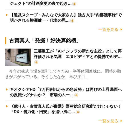
ジェクト”の計画変更の裏で起き…
【追及スクープ・みんなで大家さん】独占入手“内部議事録”で
明かされる柳瀬健一・代表の思…
一覧を見る
古賀真人「発掘！好決算銘柄」
三菱重工が「AIインフラの新たな主役」として再
評価される気運 エヌビディアとの提携でAIデ…
今年の株式市場を牽引してきたAI・半導体関連株に、調整の動
きが広がっている。そうしたなか、再び注目…
キオクシアHD「7万円割れからの急反発」は再びの上昇局面へ
の反転シグナルか？ 市場のムー…
《億り人・古賀真人氏が厳選》野村総合研究所だけじゃない！
「DX・省力化・円安」を追い風に…
一覧を見る