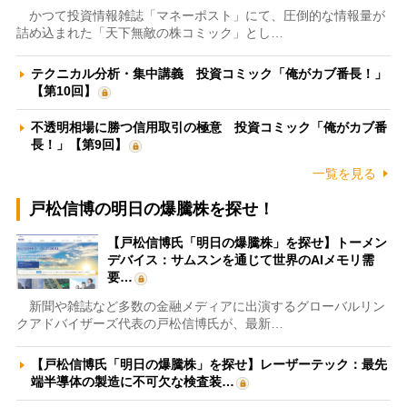
かつて投資情報雑誌「マネーポスト」にて、圧倒的な情報量が
詰め込まれた「天下無敵の株コミック」とし…
テクニカル分析・集中講義 投資コミック「俺がカブ番長！」
【第10回】
不透明相場に勝つ信用取引の極意 投資コミック「俺がカブ番
長！」【第9回】
一覧を見る
戸松信博の明日の爆騰株を探せ！
【戸松信博氏「明日の爆騰株」を探せ】トーメン
デバイス：サムスンを通じて世界のAIメモリ需
要…
新聞や雑誌など多数の金融メディアに出演するグローバルリン
クアドバイザーズ代表の戸松信博氏が、最新…
【戸松信博氏「明日の爆騰株」を探せ】レーザーテック：最先
端半導体の製造に不可欠な検査装…