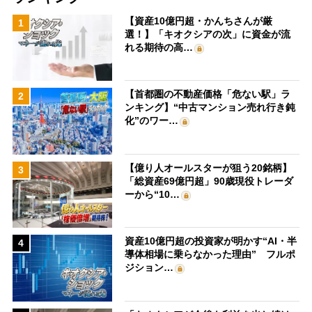
【資産10億円超・かんちさんが厳
1
選！】「キオクシアの次」に資金が流
れる期待の高…
【首都圏の不動産価格「危ない駅」ラ
2
ンキング】“中古マンション売れ行き鈍
化”のワー…
【億り人オールスターが狙う20銘柄】
3
「総資産69億円超」90歳現役トレーダ
ーから“10…
資産10億円超の投資家が明かす“AI・半
4
導体相場に乗らなかった理由” フルポ
ジション…