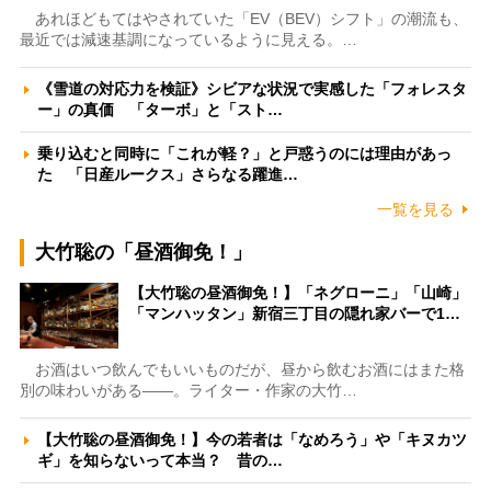
あれほどもてはやされていた「EV（BEV）シフト」の潮流も、
最近では減速基調になっているように見える。…
《雪道の対応力を検証》シビアな状況で実感した「フォレスタ
ー」の真価 「ターボ」と「スト…
乗り込むと同時に「これが軽？」と戸惑うのには理由があっ
た 「日産ルークス」さらなる躍進…
一覧を見る
大竹聡の「昼酒御免！」
【大竹聡の昼酒御免！】「ネグローニ」「山崎」
「マンハッタン」新宿三丁目の隠れ家バーで1…
お酒はいつ飲んでもいいものだが、昼から飲むお酒にはまた格
別の味わいがある――。ライター・作家の大竹…
【大竹聡の昼酒御免！】今の若者は「なめろう」や「キヌカツ
ギ」を知らないって本当？ 昔の…