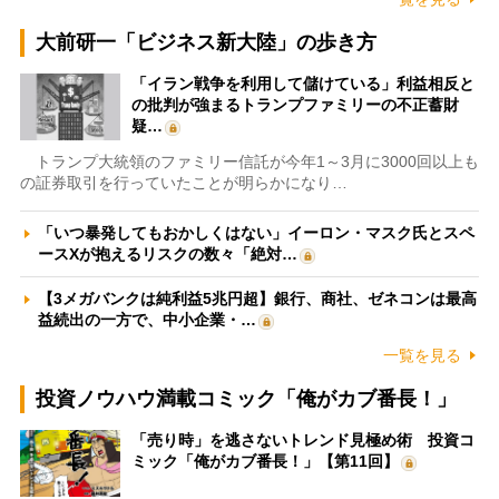
大前研一「ビジネス新大陸」の歩き方
「イラン戦争を利用して儲けている」利益相反と
の批判が強まるトランプファミリーの不正蓄財
疑…
トランプ大統領のファミリー信託が今年1～3月に3000回以上も
の証券取引を行っていたことが明らかになり…
「いつ暴発してもおかしくはない」イーロン・マスク氏とスペ
ースXが抱えるリスクの数々「絶対…
【3メガバンクは純利益5兆円超】銀行、商社、ゼネコンは最高
益続出の一方で、中小企業・…
一覧を見る
投資ノウハウ満載コミック「俺がカブ番長！」
「売り時」を逃さないトレンド見極め術 投資コ
ミック「俺がカブ番長！」【第11回】