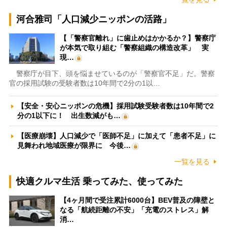
河合雅司「人口減少ニッポンの活路」
【「警察官離れ」に歯止めはかかるか？】警察庁
が本気で取り組む「警察組織の構造改革」 実
現…
警察庁が目下、頭を悩ませているのが「警察官不足」だ。警察
官の採用試験の受験者数は10年間で2分の1以…
【安全・安心ニッポンの危機】採用試験受験者数は10年間で2
分の1以下に！ 出生数減がも…
【医療崩壊】人口減少で「医師不足」に加えて「患者不足」に
見舞われ地域医療が限界に 今後…
一覧を見る
快適クルマ生活 乗ってみた、使ってみた
【4ヶ月間で受注累計6000台】BEV普及の障壁と
なる「航続距離の不安」「充電のストレス」解
消…