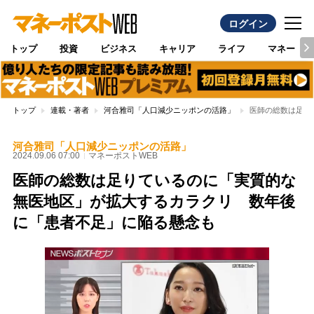
ログイン
トップ
投資
ビジネス
キャリア
ライフ
マネー
トップ
連載・著者
河合雅司「人口減少ニッポンの活路」
医師の総数は足り
河合雅司「人口減少ニッポンの活路」
2024.09.06 07:00
マネーポストWEB
医師の総数は足りているのに「実質的な
無医地区」が拡大するカラクリ 数年後
に「患者不足」に陥る懸念も