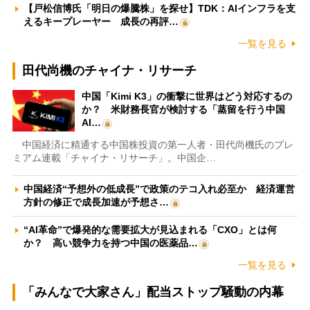
【戸松信博氏「明日の爆騰株」を探せ】TDK：AIインフラを支
えるキープレーヤー 成長の再評…
一覧を見る
田代尚機のチャイナ・リサーチ
中国「Kimi K3」の衝撃に世界はどう対応するの
か？ 米財務長官が検討する「蒸留を行う中国
AI…
中国経済に精通する中国株投資の第一人者・田代尚機氏のプレ
ミアム連載「チャイナ・リサーチ」。中国企…
中国経済“予想外の低成長”で政策のテコ入れ必至か 経済運営
方針の修正で成長加速が予想さ…
“AI革命”で爆発的な需要拡大が見込まれる「CXO」とは何
か？ 高い競争力を持つ中国の医薬品…
一覧を見る
「みんなで大家さん」配当ストップ騒動の内幕