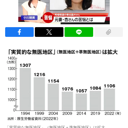
「実質的な無医地区」（無医地区＋準無医地区）は拡大