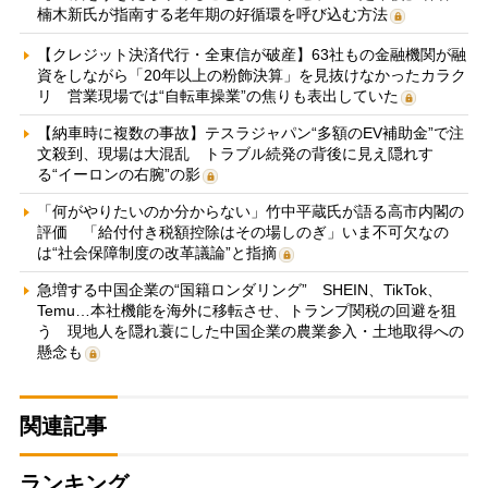
楠木新氏が指南する老年期の好循環を呼び込む方法
【クレジット決済代行・全東信が破産】63社もの金融機関が融
資をしながら「20年以上の粉飾決算」を見抜けなかったカラク
リ 営業現場では“自転車操業”の焦りも表出していた
【納車時に複数の事故】テスラジャパン“多額のEV補助金”で注
文殺到、現場は大混乱 トラブル続発の背後に見え隠れす
る“イーロンの右腕”の影
「何がやりたいのか分からない」竹中平蔵氏が語る高市内閣の
評価 「給付付き税額控除はその場しのぎ」いま不可欠なの
は“社会保障制度の改革議論”と指摘
急増する中国企業の“国籍ロンダリング” SHEIN、TikTok、
Temu…本社機能を海外に移転させ、トランプ関税の回避を狙
う 現地人を隠れ蓑にした中国企業の農業参入・土地取得への
懸念も
関連記事
ランキング