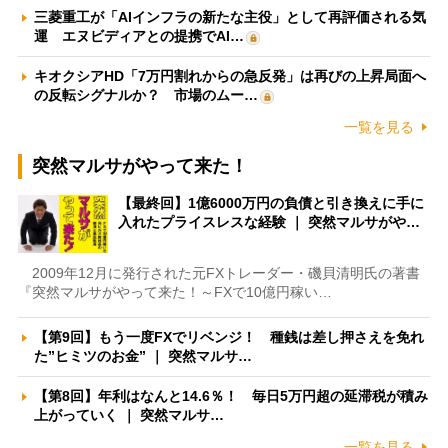
三菱重工が「AIインフラの新たな主役」として再評価される気
運 エヌビディアとの提携でAI…
キオクシアHD「7万円割れからの急反発」は再びの上昇局面へ
の反転シグナルか？ 市場のムー…
一覧を見る
突然マルサがやって来た！
【最終回】1億6000万円の負債と引き換えに手に
入れたプライスレスな経験 ｜ 突然マルサがや…
2009年12月に発行された元FXトレーダー・磯貝清明氏の著書
『突然マルサがやって来た！～FXで10億円稼い…
【第9回】もう一度FXでリベンジ！ 種銭は差し押さえを免れ
た”ヒミツのお金” ｜ 突然マルサ…
【第8回】年利はなんと14.6％！ 毎日5万円超の延滞税が積み
上がっていく ｜ 突然マルサ…
一覧を見る