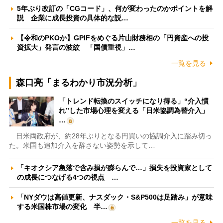
5年ぶり改訂の「CGコード」、何が変わったのかポイントを解
説 企業に成長投資の具体的な説…
【令和のPKOか】GPIFをめぐる片山財務相の「円資産への投
資拡大」発言の波紋 「国債重視」…
一覧を見る
森口亮「まるわかり市況分析」
「トレンド転換のスイッチになり得る」“介入慣
れ”した市場心理を変える「日米協調為替介入」
…
日米両政府が、約28年ぶりとなる円買いの協調介入に踏み切っ
た。米国も追加介入を辞さない姿勢を示して…
「キオクシア急落で含み損が膨らんで…」損失を投資家として
の成長につなげる4つの視点 …
「NYダウは高値更新、ナスダック・S&P500は足踏み」が意味
する米国株市場の変化 半…
一覧を見る