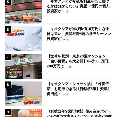
「キオクシアが今後も利益を出し続け
5
るかは分からない」資産11億円の個人
投資家が…
「キオクシアが再び株価10万円になる
6
日は遠い」資産3億円超のサラリーマン
投資家が…
【世帯年収別・東京23区マンション
7
「狙い目駅」を大公開】年収500万円、
700万円で…
【キオクシア・ショック後に「株価倍
8
増」も期待できる注目銘柄5選】資産3
億円超・…
《利益は年5億円前後》住み込みバイト
9
から“ギガ大家さん”となった資産200億