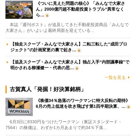
《ついに見えた問題の核心》「みんなで大家さ
ん」2000億円超不動産投資トラブル“異常なく
ら…
本誌『週刊ポスト』が追及してきた不動産投資商品「みんなで
大家さん」がいよいよ最終局面を迎えている…
【独走スクープ・みんなで大家さん】二転三転した“成田プロ
ジェクト”の計画変更の裏で起き…
【追及スクープ・みんなで大家さん】独占入手“内部議事録”で
明かされる柳瀬健一・代表の思…
一覧を見る
古賀真人「発掘！好決算銘柄」
《株価34％急落のワークマンに特大反転の期待》
6月の売上低迷を吹き飛ばす第1四半期決算、…
6月3日に8330円をつけたワークマン（東証スタンダード・
7564）の株価は、わずか1カ月あまりで約34％下落…