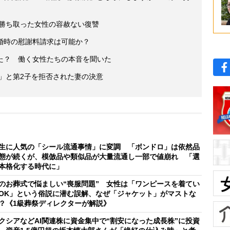
を勝ち取った女性の容赦ない復讐
婚時の慰謝料請求は可能か？
た？ 働く女性たちの本音を聞いた
い」と第2子を拒否された妻の決意
生に人気の「シール流通事情」に変調 「ボンドロ」は依然品
態が続くが、模倣品や類似品が大量流通し一部で値崩れ 「選
本格化する時代に」
のお葬式で悩ましい“喪服問題” 女性は「ワンピースを着てい
OK」という俗説に潜む誤解、なぜ「ジャケット」がマストな
？《1級葬祭ディレクターが解説》
クシアなどAI関連株に資金集中で“割安になった成長株”に投資