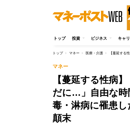
トップ
投資
ビジネス
キャリ
トップ
マネー
医療・介護
マネー
【蔓延する性病】
だに…」自由な時
毒・淋病に罹患し
顛末