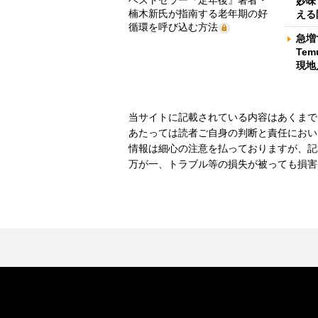
ベストセラー『定年後』著者・
妙味
楠木新氏が指南する老年期の好
える
循環を呼び込む方法
急増
Te
現地
当サイトに記載されている内容はあくまで
あたっては読者ご自身の判断と責任におい
情報は細心の注意を払っておりますが、記
万が一、トラブル等の損失が被っても損害