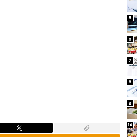
Loaded
:
97.13%
5
6
7
8
9
10