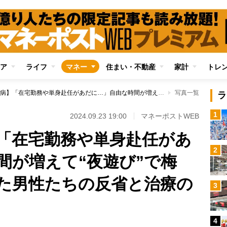
ア
ライフ
マネー
住まい・不動産
家計
トレ
【蔓延する性病】「在宅勤務や単身赴任があだに…」自由な時間が増えて“夜遊び”で梅毒・淋病に罹患した男性たちの反省と治療の顛末
写真一覧
ラ
1
2024.09.23 19:00
マネーポストWEB
「在宅勤務や単身赴任があ
2
間が増えて“夜遊び”で梅
た男性たちの反省と治療の
3
4