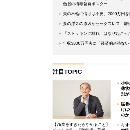
働省の梅毒啓発ポスター
夫の不倫に情けは不要、2000万円
妻の浮気の原因がセックスレス、離
「ストッキング離れ」はなぜ起こっ
年収3000万円夫に「経済的余裕な
注目TOPIC
小学
薄状
別が
猛暑
けば
のか
【75歳をすぎたらやめること】
キオ