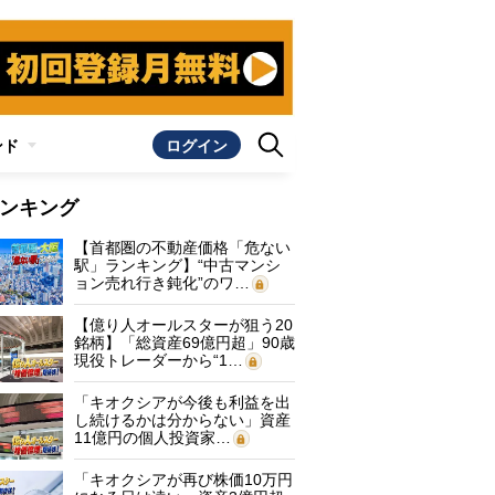
ンド
ログイン
ンキング
【首都圏の不動産価格「危ない
駅」ランキング】“中古マンシ
ョン売れ行き鈍化”のワ…
【億り人オールスターが狙う20
銘柄】「総資産69億円超」90歳
現役トレーダーから“1…
「キオクシアが今後も利益を出
し続けるかは分からない」資産
11億円の個人投資家…
「キオクシアが再び株価10万円