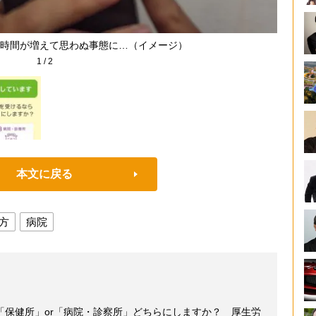
時間が増えて思わぬ事態に…（イメージ）
1
/
2
本文に戻る
方
病院
「保健所」or「病院・診察所」どちらにしますか？ 厚生労