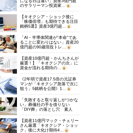
になる日は遠い」資産3億円超
のサラリーマン投資家…
【キオクシア・ショック後に
「株価倍増」も期待できる注目
銘柄5選】資産3億円超…
「AI・半導体関連が“本命”であ
ることに変わりはない」資産20
億円超の90歳現役トレ…
【資産10億円超・かんちさんが
厳選！】「キオクシアの次」に
資金が流れる期待の…
《2年弱で資産17.5倍の元証券
マンが「キオクシア急落で次に
狙う」5銘柄を公開》1…
「失敗すると取り返しがつかな
い」葬儀社の手を借りない
「DIY葬」の落とし穴 素人
に…
【資産11億円マック・チェリー
さん厳選「キオクシア・ショッ
ク」後に大化け期待4…